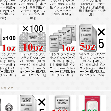
ド シルバー
ブランド シルバー
ブランド シルバー
メイプル金貨
.9% 【30本セ
バー 99.9% 【10本セ
バー 99.9% ※※ 純
（30mmクリアケー
※※ 純銀 イ
ット】 ※※ 純銀 イ
銀 インゴット ingot
ス付き） 新品未使
ingot シル
ンゴット ingot シル
シルバーバー
用【地金型コイン特
 SILVER
バーバー SILVER
SILVER 100g
集】
100g
100g
ス ランダムブ
10オンス ランダム
1オンス ランダムブ
5オンス ランダムブ
 シルバーバ
ブランド シルバー
ランド シルバーバ
ランド シルバーバ
9% 【100本セ
バー 99.9% 【100本
ー 99.9% 【5本セッ
ー 99.9% 【5本セッ
※※ 純銀 イ
セット】 ※※ 純銀
ト】 ※※ 純銀 イン
ト】 ※※ 純銀 イン
ingot シル
インゴット ingot シ
ゴット ingot シルバ
ゴット ingot シルバ
 SILVER
ルバーバー SILVER
ーバー SILVER 1oz
ーバー SILVER 5oz
.1グラム 31.1g
10oz 311グラム 311g
31.1グラム 31.1g
155.5グラム 155.5g
ランキング