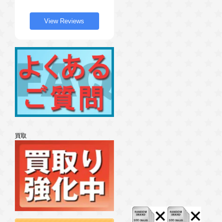
View Reviews
買取