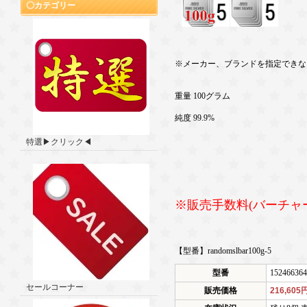
カテゴリー
※メーカー、ブランドを指定できな
重量 100グラム
純度 99.9%
特選▶クリック◀
※販売手数料(バーチャ
【型番】randomslbar100g-5
型番
152466364
セールコーナー
販売価格
216,605