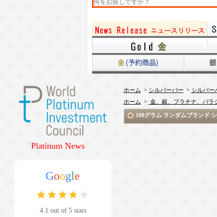
ホーム
>
シルバーバー
>
シルバーバ
ホーム
>
金、銀、プラチナ、パラ
100グラム ランダムブランド シルバ
Platinum News
G
o
o
g
l
e
4.1 out of 5 stars