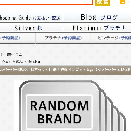
マ
ー 100グラム
ジウムから選ぶ
>
銀 silver
ーバー 99.9% 【5本セット】 ※※ 純銀 インゴット ingot シルバーバー SILVER 1