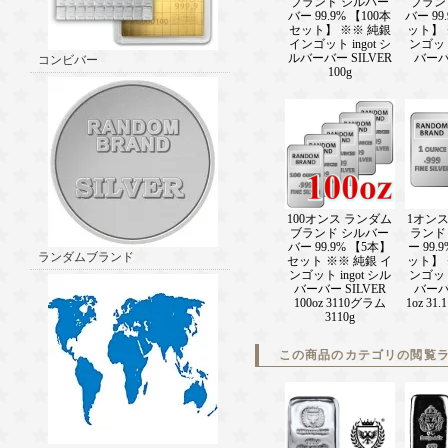
ブランド シルバー
ブラン
バー 99.9% 【100本
バー 99
セット】 ※※ 純銀
ット】 
インゴット ingot シ
ンゴット 
ルバーバー SILVER
バーバー
コンビバー
100g
100オンス ランダム
1オン
ブランド シルバー
ランド
バー 99.9% 【5本】
ー 99.
ランダムブランド
セット ※※ 純銀 イ
ット】 
ンゴット ingot シル
ンゴット 
バーバー SILVER
バーバー
100oz 3110グラム
1oz 31
3110g
この商品のカテゴリの閲覧