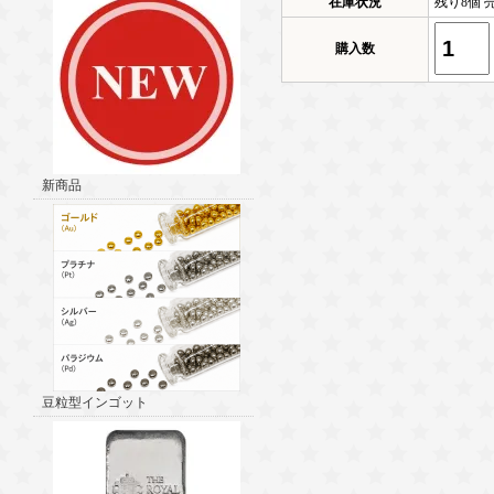
在庫状況
残り8個 
購入数
新商品
豆粒型インゴット