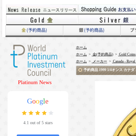
ホーム
ホーム
>
金(予約商品)
>
Gold Coins
ホーム
>
メーカー
>
Canada - Royal
予約商品 1999 1/4オンス カ
Platinum News
G
o
o
g
l
e
4.1 out of 5 stars