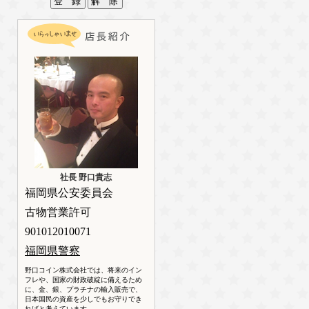
社長 野口貴志
福岡県公安委員会
古物営業許可
901012010071
福岡県警察
野口コイン株式会社では、将来のイン
フレや、国家の財政破綻に備えるため
に、金、銀、プラチナの輸入販売で、
日本国民の資産を少しでもお守りでき
ればと考えています。