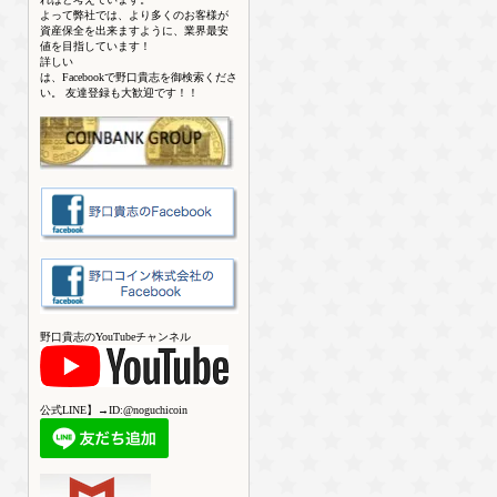
よって弊社では、より多くのお客様が
資産保全を出来ますように、業界最安
値を目指しています！
詳しい
は、Facebookで野口貴志を御検索くださ
い。 友達登録も大歓迎です！！
野口貴志のYouTubeチャンネル
公式LINE】→ID:@noguchicoin