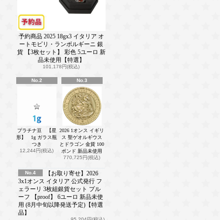
予約商品 2025 18gx3 イタリア オ
ートモビリ・ランボルギーニ 銀
貨 【3枚セット】 彩色 5ユーロ 新
品未使用【特選】
101,178円(税込)
No.2
No.3
プラチナ豆 【星
2026 1オンス イギリ
形】 1g ガラス瓶
ス 聖ゲオルギウス
つき
とドラゴン 金貨 100
12,244円(税込)
ポンド 新品未使用
770,725円(税込)
No.4
【お取り寄せ】2026
3x1オンス イタリア 公式発行 フ
ェラーリ 3枚組銀貨セット プル
ーフ 【proof】 6ユーロ 新品未使
用 (8月中旬以降発送予定)【特選
品】
95,204円(税込)