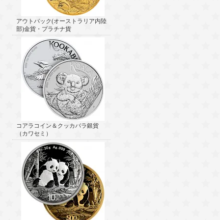
アウトバック(オーストラリア内陸
部)金貨・プラチナ貨
コアラコイン＆クッカバラ銀貨
（カワセミ）