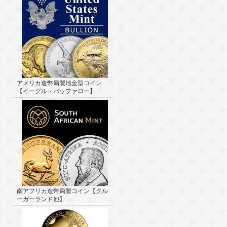
アメリカ造幣局製地金型コイン
【イーグル・バッファロー】
南アフリカ造幣局製コイン【クル
ーガーランド他】