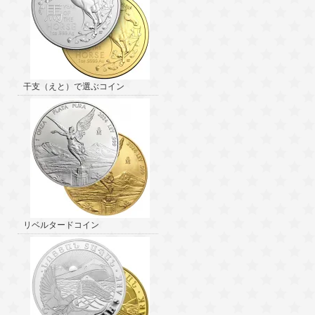
干支（えと）で選ぶコイン
リベルタードコイン