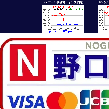
NYゴールド価格：オンス円建
NYシ