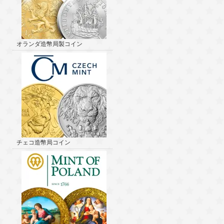
オランダ造幣局製コイン
チェコ造幣局コイン