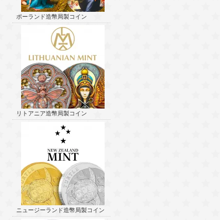
ポーランド造幣局製コイン
リトアニア造幣局製コイン
ニュージーランド造幣局製コイン