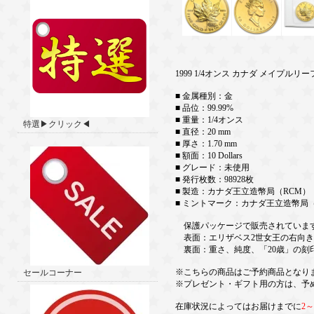
1999 1/4オンス カナダ メイプルリ
■ 金属種別：金
■ 品位：99.99%
■ 重量：1/4オンス
特選▶クリック◀
■ 直径：20 mm
■ 厚さ：1.70 mm
■ 額面：10 Dollars
■ グレード：未使用
■ 発行枚数：98928枚
■ 製造：カナダ王立造幣局（RCM）
■ ミントマーク：カナダ王立造幣局（
保護パッケージで販売されていま
表面：エリザベス2世女王の右向き
裏面：重さ、純度、「20歳」の刻
※こちらの商品はご予約商品となり
セールコーナー
※プレゼント・ギフト用の方は、予
在庫状況によってはお届けまでに
2