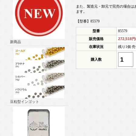
また、製造元・卸元で完売の場合は
ます。
【型番】85579
型番
85579
販売価格
272,518
新商品
在庫状況
残り1個 売
購入数
豆粒型インゴット