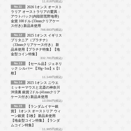
11,616円(税込)
No.11
2026 1オンス オースト
ラリア オーストラリアの驚異：
アウトバック(内陸部荒野地帯)
金貨 100ドル (33mmクリアケー
ス付き) 新品未使用
766,683円(税込)
No.12
2025 1オンス イギリス
ブリタニア（プラチナ）
（33mmクリアケース付き） 新
品未使用【プラチナ特集】【地
金型コイン特集】
332,781円(税込)
No.13
【セール品】ジェネリ
ック シルバー 【30g~1oz】x【1
枚】
11,149円(税込)
No.14
2025 1オンス ニウエ
ミッキーマウスと北斎の神奈川
沖浪裏 銀貨 2ドル (41mmクリア
ケース付き) 新品未使用
13,094円(税込)
No.15
【ランダムイヤー銀
貨】 1オンス オーストリア ウィ
ーン銀貨【1枚】 新品未使用
【地金型コイン特集】【ランダ
ムコイン特集】
11,985円(税込)