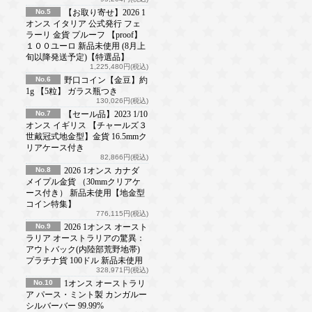
No.5
【お取り寄せ】2026 1
オンス イタリア 公式発行 フェ
ラーリ 金貨 プルーフ 【proof】
１００ユーロ 新品未使用 (8月上
旬以降発送予定)【特選品】
1,225,480円(税込)
No.6
野口コイン【金豆】約
1g 【5粒】 ガラス瓶つき
130,026円(税込)
No.7
【セール品】2023 1/10
オンス イギリス 【チャールズ３
世戴冠式地金型】金貨 16.5mmク
リアケース付き
82,866円(税込)
No.8
2026 1オンス カナダ
メイプル金貨 （30mmクリアケ
ース付き） 新品未使用【地金型
コイン特集】
776,115円(税込)
No.9
2026 1オンス オースト
ラリア オーストラリアの驚異：
アウトバック(内陸部荒野地帯)
プラチナ貨 100ドル 新品未使用
328,971円(税込)
No.10
1オンス オーストラリ
ア パース・ミント製 カンガルー
シルバーバー 99.99%