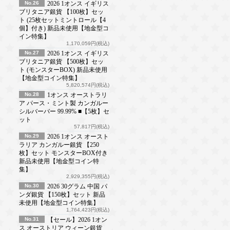
No.26
2026 1オンス イギリス
ブリタニア銀貨 【100枚】セッ
ト (25枚セットミントロール【4
個】付き) 新品未使用【地金型コ
イン特集】
1,170,059円(税込)
No.27
2026 1オンス イギリス
ブリタニア銀貨 【500枚】セッ
ト (モンスターBOX) 新品未使用
【地金型コイン特集】
5,820,574円(税込)
No.28
1オンス オーストラリ
ア パース・ミント製 カンガルー
シルバーバー 99.99% ■【5枚】セ
ット
57,817円(税込)
No.29
2026 1オンス オースト
ラリア カンガルー銀貨 【250
枚】セット モンスターBOX付き
新品未使用【地金型コイン特
集】
2,929,355円(税込)
No.30
2026 30グラム 中国 パ
ンダ銀貨 【150枚】セット 新品
未使用【地金型コイン特集】
1,764,423円(税込)
No.31
【セール】2026 1オン
ス オーストリア ウィーン銀貨