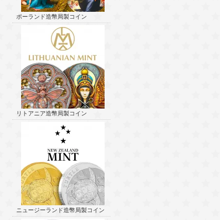
ポーランド造幣局製コイン
リトアニア造幣局製コイン
ニュージーランド造幣局製コイン