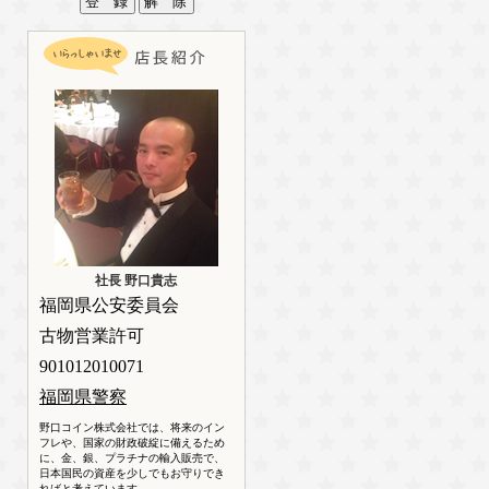
社長 野口貴志
福岡県公安委員会
古物営業許可
901012010071
福岡県警察
野口コイン株式会社では、将来のイン
フレや、国家の財政破綻に備えるため
に、金、銀、プラチナの輸入販売で、
日本国民の資産を少しでもお守りでき
ればと考えています。