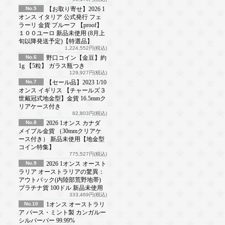
No.5
【お取り寄せ】2026 1
オンス イタリア 公式発行 フェ
ラーリ 金貨 プルーフ 【proof】
１００ユーロ 新品未使用 (8月上
旬以降発送予定)【特選品】
1,224,552円(税込)
No.6
野口コイン【金豆】約
1g 【5粒】 ガラス瓶つき
129,927円(税込)
No.7
【セール品】2023 1/10
オンス イギリス 【チャールズ３
世戴冠式地金型】金貨 16.5mmク
リアケース付き
82,803円(税込)
No.8
2026 1オンス カナダ
メイプル金貨 （30mmクリアケ
ース付き） 新品未使用【地金型
コイン特集】
775,527円(税込)
No.9
2026 1オンス オースト
ラリア オーストラリアの驚異：
アウトバック(内陸部荒野地帯)
プラチナ貨 100ドル 新品未使用
333,469円(税込)
No.10
1オンス オーストラリ
ア パース・ミント製 カンガルー
シルバーバー 99.99%