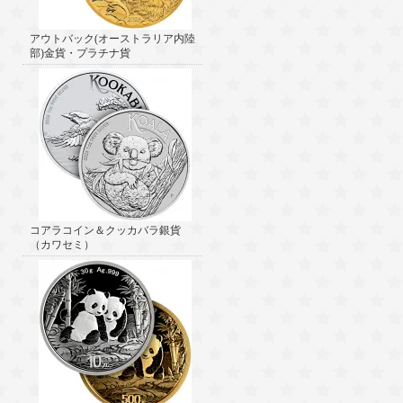
アウトバック(オーストラリア内陸
部)金貨・プラチナ貨
コアラコイン＆クッカバラ銀貨
（カワセミ）