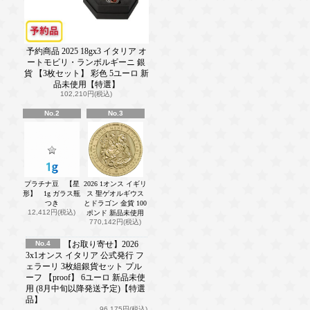
予約商品 2025 18gx3 イタリア オ
ートモビリ・ランボルギーニ 銀
貨 【3枚セット】 彩色 5ユーロ 新
品未使用【特選】
102,210円(税込)
No.2
No.3
プラチナ豆 【星
2026 1オンス イギリ
形】 1g ガラス瓶
ス 聖ゲオルギウス
つき
とドラゴン 金貨 100
12,412円(税込)
ポンド 新品未使用
770,142円(税込)
No.4
【お取り寄せ】2026
3x1オンス イタリア 公式発行 フ
ェラーリ 3枚組銀貨セット プル
ーフ 【proof】 6ユーロ 新品未使
用 (8月中旬以降発送予定)【特選
品】
96,175円(税込)