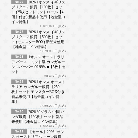
No.26
2026 1オンス イギリス
ブリタニア銀貨 【100枚】セッ
ト (25枚セットミントロール【4
個】付き) 新品未使用【地金型コ
イン特集】
1,181,991円(税込)
No.27
2026 1オンス イギリス
ブリタニア銀貨 【500枚】セッ
ト (モンスターBOX) 新品未使用
【地金型コイン特集】
5,879,933円(税込)
No.28
1オンス オーストラリ
ア パース・ミント製 カンガルー
シルバーバー 99.99% ■【5枚】セ
ット
58,407円(税込)
No.29
2026 1オンス オースト
ラリア カンガルー銀貨 【250
枚】セット モンスターBOX付き
新品未使用【地金型コイン特
集】
2,959,229円(税込)
No.30
2026 30グラム 中国 パ
ンダ銀貨 【150枚】セット 新品
未使用【地金型コイン特集】
1,782,417円(税込)
No.31
【セール】2026 1オン
ス オーストリア ウィーン銀貨