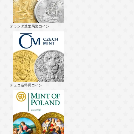
オランダ造幣局製コイン
チェコ造幣局コイン