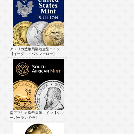
アメリカ造幣局製地金型コイン
【イーグル・バッファロー】
南アフリカ造幣局製コイン【クル
ーガーランド他】