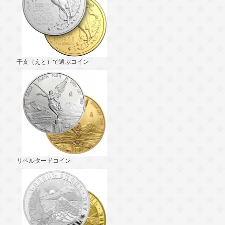
干支（えと）で選ぶコイン
リベルタードコイン