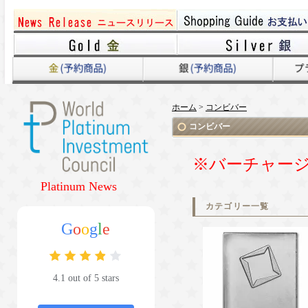
ホーム
>
コンビバー
コンビバー
※バーチャー
Platinum News
カテゴリー一覧
G
o
o
g
l
e
4.1 out of 5 stars