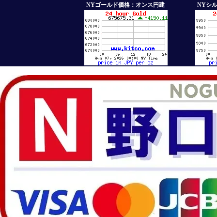
NYゴールド価格：オンス円建
NYシ