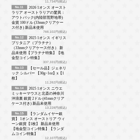
11,734円(税込)
No.11
2026 1オンス オースト
ラリア オーストラリアの驚異：
アウトバック(内陸部荒野地帯)
金貨 100ドル (33mmクリアケー
ス付き) 新品未使用
766,102円(税込)
No.12
2025 1オンス イギリス
ブリタニア（プラチナ）
（33mmクリアケース付き） 新
品未使用【プラチナ特集】【地
金型コイン特集】
337,331円(税込)
No.13
【セール品】ジェネリ
ック シルバー 【30g~1oz】x【1
枚】
11,262円(税込)
No.14
2025 1オンス ニウエ
ミッキーマウスと北斎の神奈川
沖浪裏 銀貨 2ドル (41mmクリア
ケース付き) 新品未使用
13,228円(税込)
No.15
【ランダムイヤー銀
貨】 1オンス オーストリア ウィ
ーン銀貨【1枚】 新品未使用
【地金型コイン特集】【ランダ
ムコイン特集】
12,107円(税込)