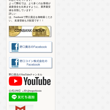
よって弊社では、より多くのお客様が
資産保全を出来ますように、業界最安
値を目指しています！
詳しい
は、Facebookで野口貴志を御検索くださ
い。 友達登録も大歓迎です！！
野口貴志のYouTubeチャンネル
公式LINE】→ID:@noguchicoin