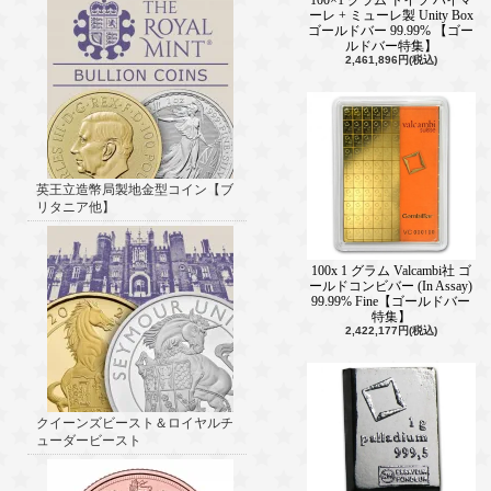
ーレ + ミューレ製 Unity Box
ゴールドバー 99.99% 【ゴー
ルドバー特集】
2,461,896円(税込)
英王立造幣局製地金型コイン【ブ
リタニア他】
100x 1 グラム Valcambi社 ゴ
ールドコンビバー (In Assay)
99.99% Fine【ゴールドバー
特集】
2,422,177円(税込)
クイーンズビースト＆ロイヤルチ
ューダービースト