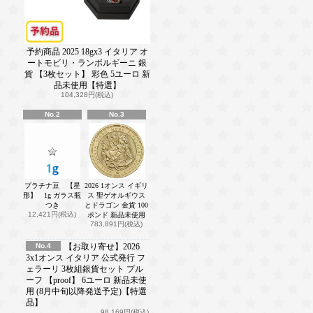
予約商品 2025 18gx3 イタリア オ
ートモビリ・ランボルギーニ 銀
貨 【3枚セット】 彩色 5ユーロ 新
品未使用【特選】
104,328円(税込)
No.2
No.3
プラチナ豆 【星
2026 1オンス イギリ
形】 1g ガラス瓶
ス 聖ゲオルギウス
つき
とドラゴン 金貨 100
12,421円(税込)
ポンド 新品未使用
783,891円(税込)
No.4
【お取り寄せ】2026
3x1オンス イタリア 公式発行 フ
ェラーリ 3枚組銀貨セット プル
ーフ 【proof】 6ユーロ 新品未使
用 (8月中旬以降発送予定)【特選
品】
98,169円(税込)