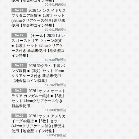
使用【地金型コイン特集】
60,941円(税込)
No.21
2026 1オンス イギリス
ブリタニア銀貨 ■【5枚】セット
(39mmクリアケース付き) 新品未
使用【地金型コイン特集】
60,941円(税込)
No.22
【セール】2026 1オン
ス オーストリア ウィーン銀貨
■【5枚】セット 37mmクリアケ
ース付き 新品未使用【地金型コ
イン特集】
60,630円(税込)
No.23
2026 30グラム 中国 パ
ンダ銀貨 ■【5枚】セット 40mm
クリアケース付き 新品未使用
【地金型コイン特集】
61,262円(税込)
No.24
2026 1オンス オースト
ラリア カンガルー銀貨 ■【5枚】
セット 41mmクリアケース付き
新品未使用
61,303円(税込)
No.25
2026 1オンス アメリカ
イーグル銀貨 ■【5枚】セット
(41mmクリアケース付き) 新品未
使用【地金型コイン特集】
62,035円(税込)