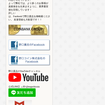
よって弊社では、より多くのお客様が
資産保全を出来ますように、業界最安
値を目指しています！
詳しい
は、Facebookで野口貴志を御検索くださ
い。 友達登録も大歓迎です！！
野口貴志のYouTubeチャンネル
公式LINE】→ID:@noguchicoin