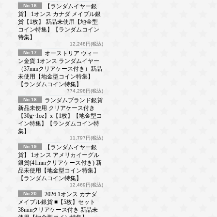
No.16
【ランダムイヤー銀
貨】 1オンス カナダ メイプル銀
貨【1枚】 新品未使用【地金型
コイン特集】【ランダムコイン
特集】
12,248円(税込)
No.17
オーストリア ウィー
ン金貨 1オンス ランダムイヤー
（37mmクリアケース付き）新品
未使用【地金型コイン特集】
【ランダムコイン特集】
774,298円(税込)
No.18
ランダムブランド銀貨
新品未使用 クリアケース付き
【30g~1oz】x【1枚】【地金型コ
イン特集】【ランダムコイン特
集】
11,797円(税込)
No.19
【ランダムイヤー銀
貨】 1オンス アメリカイーグル
銀貨(41mmクリアケース付き) 新
品未使用【地金型コイン特集】
【ランダムコイン特集】
12,469円(税込)
No.20
2026 1オンス カナダ
メイプル銀貨 ■【5枚】セット
38mmクリアケース付き 新品未