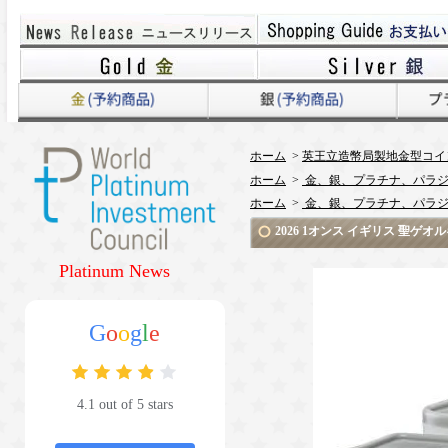
ホーム
>
英王立造幣局製地金型コイ
ホーム
>
金、銀、プラチナ、パラジ
ホーム
>
金、銀、プラチナ、パラジ
2026 1オンス イギリス 聖ゲ
Platinum News
G
o
o
g
l
e
4.1 out of 5 stars