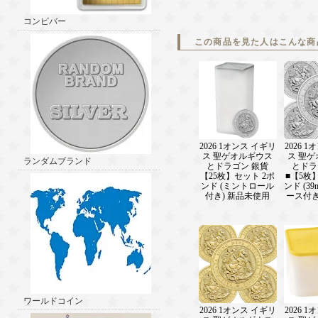
コンビバー
この商品を見た人はこんな商
2026 1オンス イギリ
2026 
ス 聖ゲオルギウス
ス 聖
ランダムブランド
とドラゴン 銀貨
とドラ
【25枚】セット 2ポ
■【5枚
ンド (ミントロール
ンド (3
付き) 新品未使用
ース付き
ワールドコイン
2026 1オンス イギリ
2026 