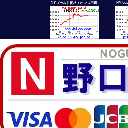
NYゴールド価格：オンス円建
NYシ