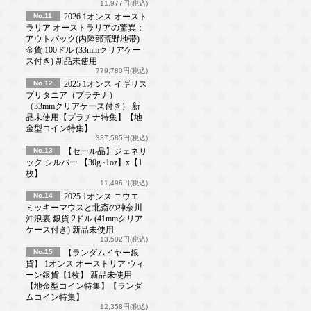
11,977円(税込)
No.11
2026 1オンス オースト
ラリア オーストラリアの驚異：
アウトバック(内陸部荒野地帯)
金貨 100ドル (33mmクリアケー
ス付き) 新品未使用
779,780円(税込)
No.12
2025 1オンス イギリス
ブリタニア（プラチナ）
（33mmクリアケース付き） 新
品未使用【プラチナ特集】【地
金型コイン特集】
337,585円(税込)
No.13
【セール品】ジェネリ
ック シルバー 【30g~1oz】x【1
枚】
11,496円(税込)
No.14
2025 1オンス ニウエ
ミッキーマウスと北斎の神奈川
沖浪裏 銀貨 2ドル (41mmクリア
ケース付き) 新品未使用
13,502円(税込)
No.15
【ランダムイヤー銀
貨】 1オンス オーストリア ウィ
ーン銀貨【1枚】 新品未使用
【地金型コイン特集】【ランダ
ムコイン特集】
12,358円(税込)