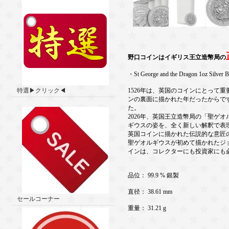
野口コインはイギリス王立造幣局の
・St George and the Dragon 1oz Silver B
特選▶クリック◀
1526年は、英国のコインにとって
ンの裏面に描かれた年だったからで
た。
2026年、英国王立造幣局の「聖ゲ
ギウスの姿を、全く新しい解釈で表
英国コインに描かれた伝説的な意匠の
聖ゲオルギウスが初めて描かれたジ
インは、コレクターにも投資家にも
品位： 99.9 % 銀製
直径： 38.61 mm
セールコーナー
重量： 31.21 g