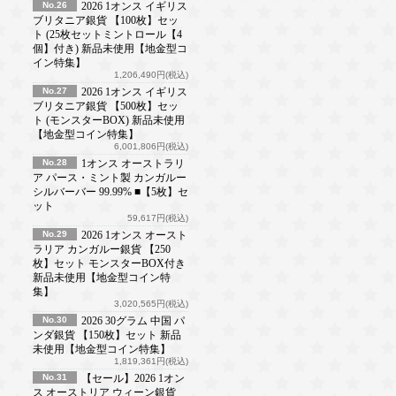
No.26
2026 1オンス イギリス
ブリタニア銀貨 【100枚】セッ
ト (25枚セットミントロール【4
個】付き) 新品未使用【地金型コ
イン特集】
1,206,490円(税込)
No.27
2026 1オンス イギリス
ブリタニア銀貨 【500枚】セッ
ト (モンスターBOX) 新品未使用
【地金型コイン特集】
6,001,806円(税込)
No.28
1オンス オーストラリ
ア パース・ミント製 カンガルー
シルバーバー 99.99% ■【5枚】セ
ット
59,617円(税込)
No.29
2026 1オンス オースト
ラリア カンガルー銀貨 【250
枚】セット モンスターBOX付き
新品未使用【地金型コイン特
集】
3,020,565円(税込)
No.30
2026 30グラム 中国 パ
ンダ銀貨 【150枚】セット 新品
未使用【地金型コイン特集】
1,819,361円(税込)
No.31
【セール】2026 1オン
ス オーストリア ウィーン銀貨