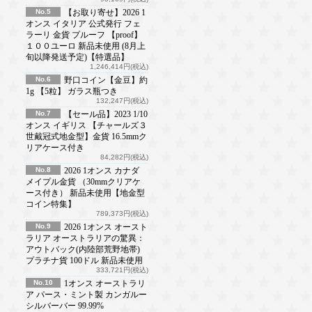
No.5
【お取り寄せ】2026 1
オンス イタリア 公式発行 フェ
ラーリ 金貨 プルーフ 【proof】
１００ユーロ 新品未使用 (8月上
旬以降発送予定)【特選品】
1,246,414円(税込)
No.6
野口コイン【金豆】約
1g 【5粒】 ガラス瓶つき
132,247円(税込)
No.7
【セール品】2023 1/10
オンス イギリス 【チャールズ３
世戴冠式地金型】金貨 16.5mmク
リアケース付き
84,282円(税込)
No.8
2026 1オンス カナダ
メイプル金貨 （30mmクリアケ
ース付き） 新品未使用【地金型
コイン特集】
789,373円(税込)
No.9
2026 1オンス オースト
ラリア オーストラリアの驚異：
アウトバック(内陸部荒野地帯)
プラチナ貨 100ドル 新品未使用
333,721円(税込)
No.10
1オンス オーストラリ
ア パース・ミント製 カンガルー
シルバーバー 99.99%