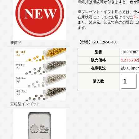
※銀貨は指紋等が付きますと、色が
※プレゼント・ギフト用の方は、予
在庫状況によってはお届けまでに
2
また、製造元、卸元で完売の場合は
ます。
【型番】GDJC26SC-100
新商品
型番
191930387
販売価格
1,235,70
在庫状況
残り3個で
購入数
豆粒型インゴット