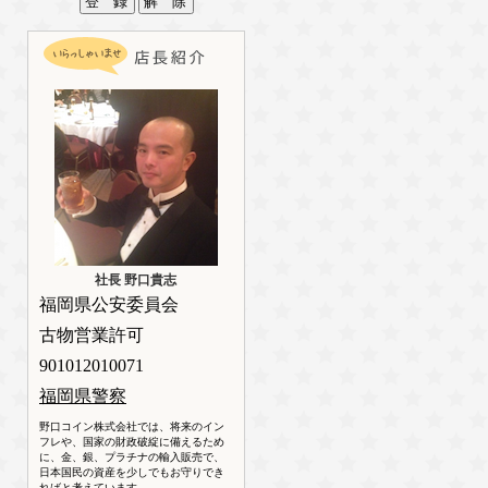
社長 野口貴志
福岡県公安委員会
古物営業許可
901012010071
福岡県警察
野口コイン株式会社では、将来のイン
フレや、国家の財政破綻に備えるため
に、金、銀、プラチナの輸入販売で、
日本国民の資産を少しでもお守りでき
ればと考えています。