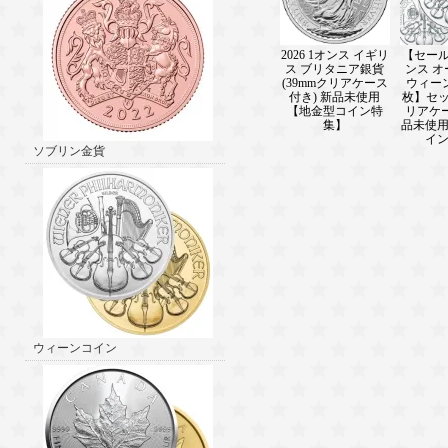
2026 1オンス イギリ
【セール】
ス ブリタニア銀貨
ンス 
(39mmクリアケース
ウィー
付き) 新品未使用
枚】セッ
【地金型コイン特
リアケ
集】
品未使
イ
ソブリン金貨
ウィーンコイン