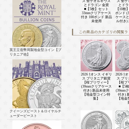
ス 聖ゲオルギウス
ス 聖
とドラゴン 金貨
とドラ
■【5枚】セット
【10枚】
33mmクリアケース
ポンド (
付き 100ポンド 新品
ケース
未使用
ル付き)
この商品のカテゴリの閲覧ラ
英王立造幣局製地金型コイン【ブ
リタニア他】
2026 1オンス イギリ
2026 
ス ブリタニア銀貨
ス ブ
【桜プリヴィー】
【桜プ
(39mmクリアケース
■【5
付き) 新品未使用
(39m
【地金型コイン特
付き)
集】
【地金
クイーンズビースト＆ロイヤルチ
ューダービースト