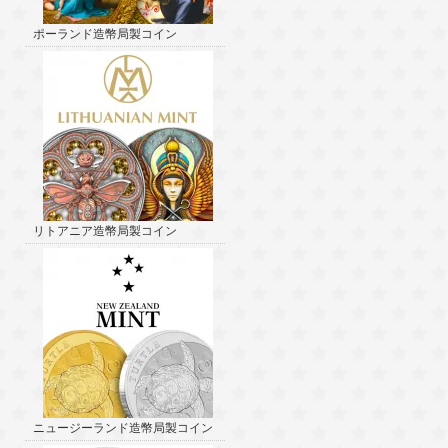
ポーランド造幣局製コイン
リトアニア造幣局製コイン
ニュージーランド造幣局製コイン