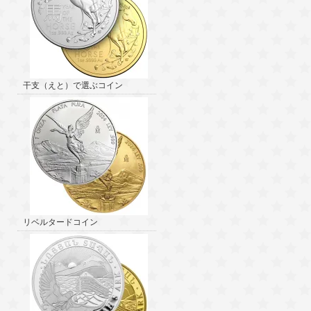
干支（えと）で選ぶコイン
リベルタードコイン