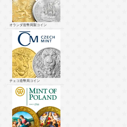
オランダ造幣局製コイン
チェコ造幣局コイン