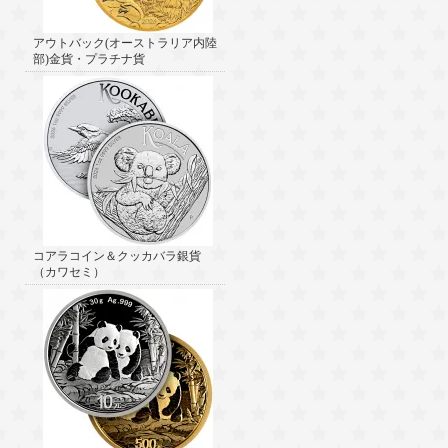
アウトバック(オーストラリア内陸
部)金貨・プラチナ貨
コアラコイン＆クッカバラ銀貨
（カワセミ）