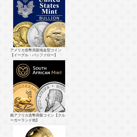
アメリカ造幣局製地金型コイン
【イーグル・バッファロー】
南アフリカ造幣局製コイン【クル
ーガーランド他】