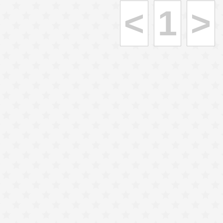
<
1
>