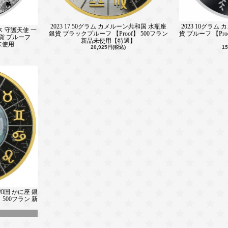
2023 17.50グラム カメルーン共和国 水瓶座
2023 10グラム
ンス 守護天使 一
銀貨 ブラックプルーフ 【Proof】 500フラン
貨 プルーフ 【Pr
貨 プルーフ
新品未使用【特選】
品未使用
20,925円(税込)
1
共和国 かに座 銀
 500フラン 新
】