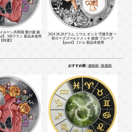
 カメルーン共和国 愛の庭 銀
2024 28.28グラム ニウエ オンス 守護天使 一
oof】 500フラン 新品未使用
部ローズゴールドメッキ 銀貨 プルーフ
【特選】
【proof】 2ドル 新品未使用
おすすめ順
|
価格順
|
新着順