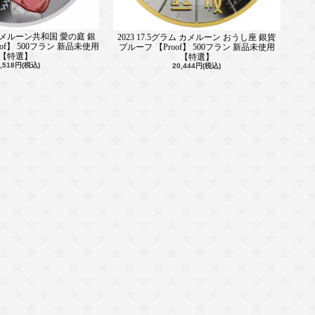
 カメルーン共和国 愛の庭 銀
2023 17.5グラム カメルーン おうし座 銀貨
oof】 500フラン 新品未使用
プルーフ 【Proof】 500フラン 新品未使用
【特選】
【特選】
5,518円(税込)
20,444円(税込)