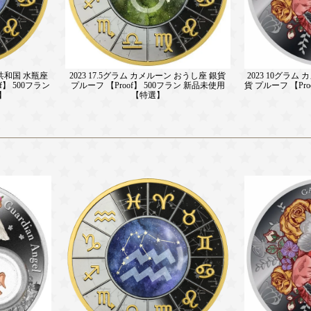
ン共和国 水瓶座
2023 10グラム
2023 17.5グラム カメルーン おうし座 銀貨
f】 500フラン
貨 プルーフ 【Pr
プルーフ 【Proof】 500フラン 新品未使用
】
【特選】