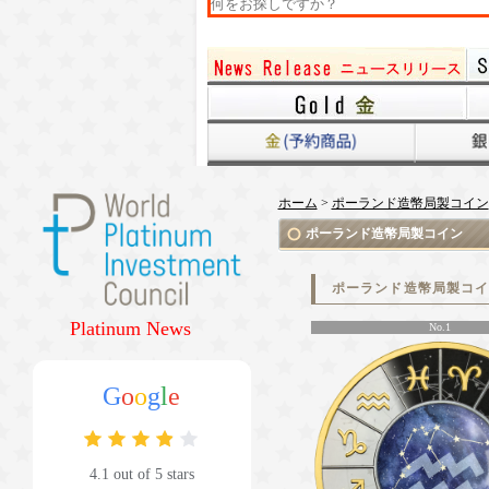
ホーム
>
ポーランド造幣局製コイン
ポーランド造幣局製コイン
ポーランド造幣局製コ
Platinum News
No.1
G
o
o
g
l
e
4.1 out of 5 stars