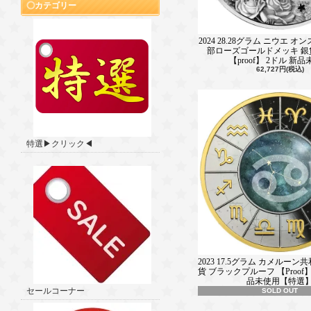
カテゴリー
2024 28.28グラム ニウエ オ
部ローズゴールドメッキ 銀
【proof】 2ドル 新
62,727円(税込)
特選▶クリック◀
2023 17.5グラム カメルーン
貨 ブラックプルーフ 【Proof】
品未使用【特選
セールコーナー
SOLD OUT