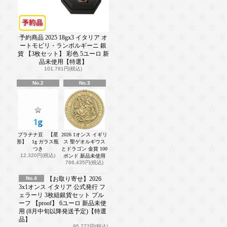
予約商品 2025 18gx3 イタリア オ
ートモビリ・ランボルギーニ 銀
貨 【3枚セット】 彩色 5ユーロ 新
品未使用【特選】
101,781円(税込)
No.2
No.3
プラチナ豆 【星
2026 1オンス イギリ
形】 1g ガラス瓶
ス 聖ゲオルギウス
つき
とドラゴン 金貨 100
12,320円(税込)
ポンド 新品未使用
766,435円(税込)
No.4
【お取り寄せ】2026
3x1オンス イタリア 公式発行 フ
ェラーリ 3枚組銀貨セット プル
ーフ 【proof】 6ユーロ 新品未使
用 (8月中旬以降発送予定)【特選
品】
95,772円(税込)