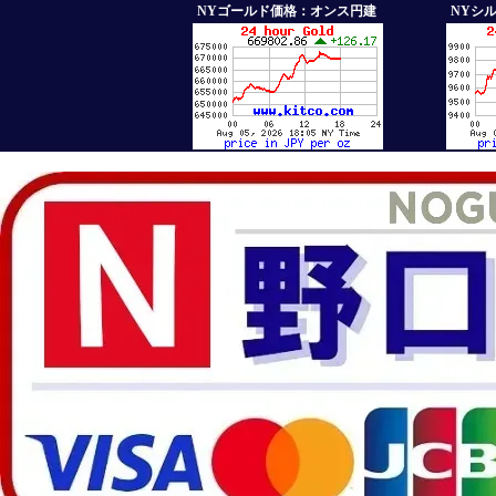
NYゴールド価格：オンス円建
NYシ