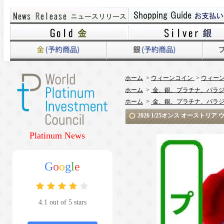
ホーム
>
ウィーンコイン
>
ウィーン
ホーム
>
金、銀、プラチナ、パラジ
ホーム
>
金、銀、プラチナ、パラジ
2026 1/25オンス オースト
Platinum News
G
o
o
g
l
e
4.1 out of 5 stars