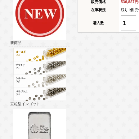
販売価格
536,887
在庫状況
残り1個 売
購入数
新商品
豆粒型インゴット