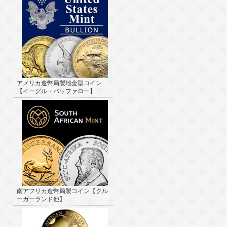
アメリカ造幣局製地金型コイン
【イーグル・バッファロー】
南アフリカ造幣局製コイン【クル
ーガーランド他】