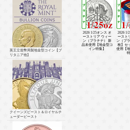
2026 1/25オンス オ
2026 1
ーストリア ウィー
ースト
ン（プラチナ） 新
ン（プラ
品未使用【地金型コ
枚】セ
イン特集】
使用【
英王立造幣局製地金型コイン【ブ
リタニア他】
クイーンズビースト＆ロイヤルチ
ューダービースト