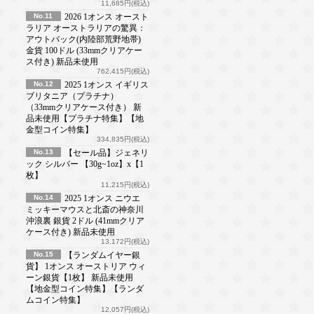
11,685円(税込)
No.11
2026 1オンス オースト
ラリア オーストラリアの驚異：
アウトバック(内陸部荒野地帯)
金貨 100ドル (33mmクリアケー
ス付き) 新品未使用
762,415円(税込)
No.12
2025 1オンス イギリス
ブリタニア（プラチナ）
（33mmクリアケース付き） 新
品未使用【プラチナ特集】【地
金型コイン特集】
334,835円(税込)
No.13
【セール品】ジェネリ
ック シルバー 【30g~1oz】x【1
枚】
11,215円(税込)
No.14
2025 1オンス ニウエ
ミッキーマウスと北斎の神奈川
沖浪裏 銀貨 2ドル (41mmクリア
ケース付き) 新品未使用
13,172円(税込)
No.15
【ランダムイヤー銀
貨】 1オンス オーストリア ウィ
ーン銀貨【1枚】 新品未使用
【地金型コイン特集】【ランダ
ムコイン特集】
12,057円(税込)