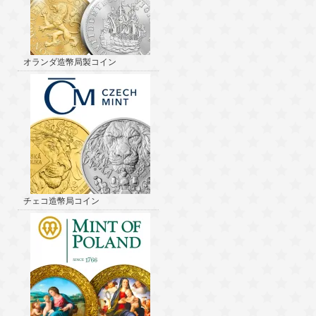
オランダ造幣局製コイン
チェコ造幣局コイン