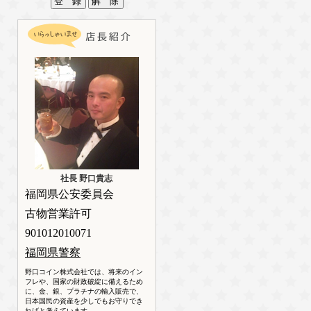
社長 野口貴志
福岡県公安委員会
古物営業許可
901012010071
福岡県警察
野口コイン株式会社では、将来のイン
フレや、国家の財政破綻に備えるため
に、金、銀、プラチナの輸入販売で、
日本国民の資産を少しでもお守りでき
ればと考えています。