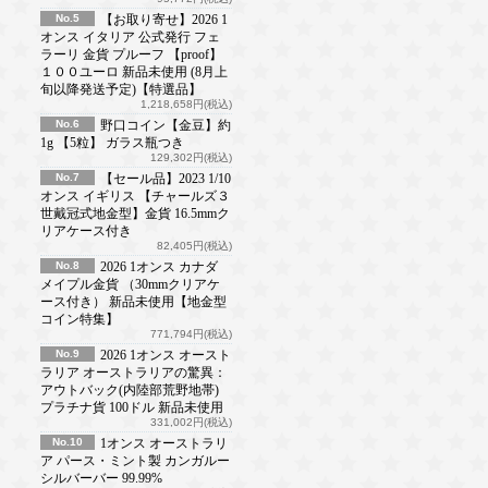
No.5
【お取り寄せ】2026 1
オンス イタリア 公式発行 フェ
ラーリ 金貨 プルーフ 【proof】
１００ユーロ 新品未使用 (8月上
旬以降発送予定)【特選品】
1,218,658円(税込)
No.6
野口コイン【金豆】約
1g 【5粒】 ガラス瓶つき
129,302円(税込)
No.7
【セール品】2023 1/10
オンス イギリス 【チャールズ３
世戴冠式地金型】金貨 16.5mmク
リアケース付き
82,405円(税込)
No.8
2026 1オンス カナダ
メイプル金貨 （30mmクリアケ
ース付き） 新品未使用【地金型
コイン特集】
771,794円(税込)
No.9
2026 1オンス オースト
ラリア オーストラリアの驚異：
アウトバック(内陸部荒野地帯)
プラチナ貨 100ドル 新品未使用
331,002円(税込)
No.10
1オンス オーストラリ
ア パース・ミント製 カンガルー
シルバーバー 99.99%