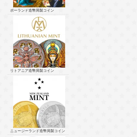
ポーランド造幣局製コイン
リトアニア造幣局製コイン
ニュージーランド造幣局製コイン