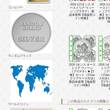
2026 1/25オンス オ
2026 1
コンビバー
ーストリア ウィー
ースト
ン（プラチナ） 新
ン（プラ
品未使用【地金型コ
枚】セ
イン特集】
使用【
ランダムブランド
2026 1オンス オース
2026 
トリア ウィーン
トリア
（プラチナ）■【5
（プ
枚】セット（37mm
（37m
クリアケース付き)
ス付き)
新品未使用【地金型
【プラ
コイン特集】
【地金
この商品のカテゴリの閲覧ラ
ワールドコイン