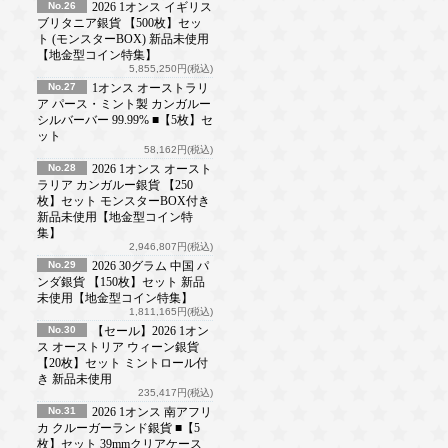
No.26
2026 1オンス イギリス
ブリタニア銀貨 【500枚】セッ
ト (モンスターBOX) 新品未使用
【地金型コイン特集】
5,855,250円(税込)
No.27
1オンス オーストラリ
ア パース・ミント製 カンガルー
シルバーバー 99.99% ■【5枚】セ
ット
58,162円(税込)
No.28
2026 1オンス オースト
ラリア カンガルー銀貨 【250
枚】セット モンスターBOX付き
新品未使用【地金型コイン特
集】
2,946,807円(税込)
No.29
2026 30グラム 中国 パ
ンダ銀貨 【150枚】セット 新品
未使用【地金型コイン特集】
1,811,165円(税込)
No.30
【セール】2026 1オン
ス オーストリア ウィーン銀貨
【20枚】セット ミントロール付
き 新品未使用
235,417円(税込)
No.31
2026 1オンス 南アフリ
カ クルーガーランド銀貨 ■【5
枚】セット 39mmクリアケース