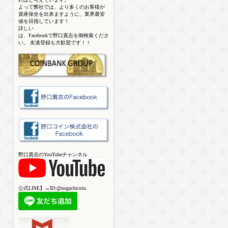
よって弊社では、より多くのお客様が
資産保全を出来ますように、業界最安
値を目指しています！
詳しい
は、Facebookで野口貴志を御検索くださ
い。 友達登録も大歓迎です！！
野口貴志のYouTubeチャンネル
公式LINE】→ID:@noguchicoin