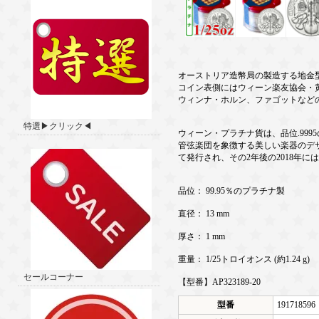
オーストリア造幣局の製造する地金
コイン表側にはウィーン楽友協会・
ウィンナ・ホルン、ファゴットなど
特選▶クリック◀
ウィーン・プラチナ貨は、品位.99
管弦楽団を象徴する美しい楽器のデザ
て発行され、その2年後の2018年に
品位： 99.95％のプラチナ製
直径： 13 mm
厚さ： 1 mm
重量： 1/25トロイオンス (約1.24 g)
セールコーナー
【型番】AP323189-20
型番
191718596