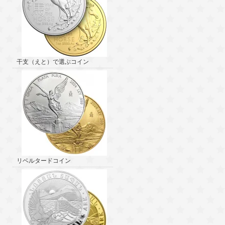
干支（えと）で選ぶコイン
リベルタードコイン