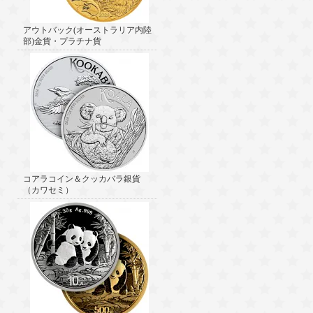
アウトバック(オーストラリア内陸
部)金貨・プラチナ貨
コアラコイン＆クッカバラ銀貨
（カワセミ）