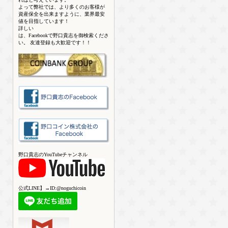
よって弊社では、より多くのお客様が
資産保全を出来ますように、業界最安
値を目指しています！
詳しい
は、Facebookで野口貴志を御検索くださ
い。 友達登録も大歓迎です！！
野口貴志のYouTubeチャンネル
公式LINE】→ID:@noguchicoin