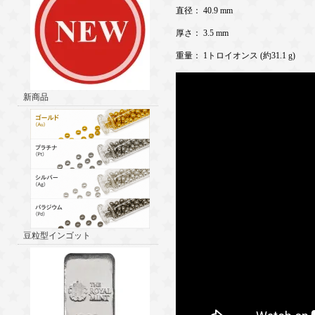
直径： 40.9 mm
厚さ： 3.5 mm
重量： 1トロイオンス (約31.1 g)
新商品
豆粒型インゴット