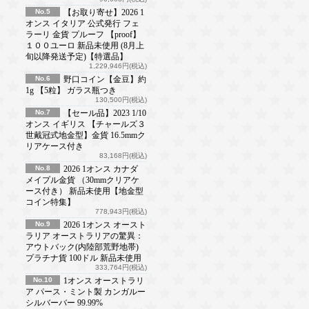
No.5
【お取り寄せ】2026 1
オンス イタリア 公式発行 フェ
ラーリ 金貨 プルーフ 【proof】
１００ユーロ 新品未使用 (8月上
旬以降発送予定)【特選品】
1,229,946円(税込)
No.6
野口コイン【金豆】約
1g 【5粒】 ガラス瓶つき
130,500円(税込)
No.7
【セール品】2023 1/10
オンス イギリス 【チャールズ３
世戴冠式地金型】金貨 16.5mmク
リアケース付き
83,168円(税込)
No.8
2026 1オンス カナダ
メイプル金貨 （30mmクリアケ
ース付き） 新品未使用【地金型
コイン特集】
778,943円(税込)
No.9
2026 1オンス オースト
ラリア オーストラリアの驚異：
アウトバック(内陸部荒野地帯)
プラチナ貨 100ドル 新品未使用
333,764円(税込)
No.10
1オンス オーストラリ
ア パース・ミント製 カンガルー
シルバーバー 99.99%