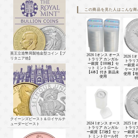
この商品を見た人はこんな商
英王立造幣局製地金型コイン【ブ
2026 1オンス オース
2026 
リタニア他】
トラリア カンガル
トラリ
ー銀貨【100枚】セ
ー銀貨 
ット ミントロール
ケース
【4本】付き 新品未
使用【
使用
クイーンズビースト＆ロイヤルチ
2024 1オンス オース
2025 
ューダービースト
トラリア カンガル
トラリ
ー銀貨【25枚】セッ
ー銀貨 
ト ミントロール付
ケース