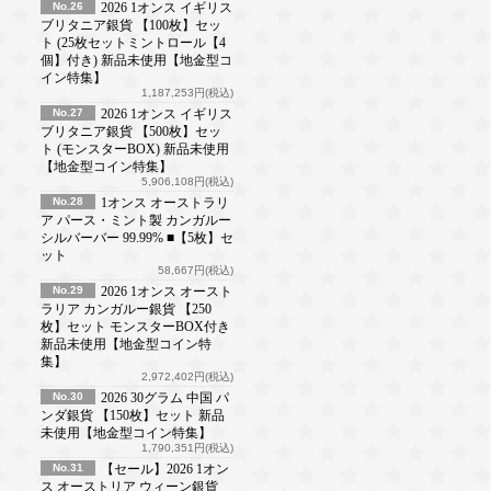
No.26
2026 1オンス イギリス
ブリタニア銀貨 【100枚】セッ
ト (25枚セットミントロール【4
個】付き) 新品未使用【地金型コ
イン特集】
1,187,253円(税込)
No.27
2026 1オンス イギリス
ブリタニア銀貨 【500枚】セッ
ト (モンスターBOX) 新品未使用
【地金型コイン特集】
5,906,108円(税込)
No.28
1オンス オーストラリ
ア パース・ミント製 カンガルー
シルバーバー 99.99% ■【5枚】セ
ット
58,667円(税込)
No.29
2026 1オンス オースト
ラリア カンガルー銀貨 【250
枚】セット モンスターBOX付き
新品未使用【地金型コイン特
集】
2,972,402円(税込)
No.30
2026 30グラム 中国 パ
ンダ銀貨 【150枚】セット 新品
未使用【地金型コイン特集】
1,790,351円(税込)
No.31
【セール】2026 1オン
ス オーストリア ウィーン銀貨