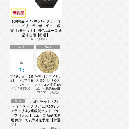
予約商品 2025 18gx3 イタリア オ
ートモビリ・ランボルギーニ 銀
貨 【3枚セット】 彩色 5ユーロ 新
品未使用【特選】
102,665円(税込)
No.2
No.3
プラチナ豆 【星
2026 1オンス イギリ
形】 1g ガラス瓶
ス 聖ゲオルギウス
つき
とドラゴン 金貨 100
12,423円(税込)
ポンド 新品未使用
773,534円(税込)
No.4
【お取り寄せ】2026
3x1オンス イタリア 公式発行 フ
ェラーリ 3枚組銀貨セット プル
ーフ 【proof】 6ユーロ 新品未使
用 (8月中旬以降発送予定)【特選
品】
96,603円(税込)