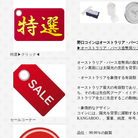
野口コインはオーストラリア・パー
▶オーストラリア・パース造幣局リ
特選▶クリック◀
オーストラリア・パース造幣局の製造
コイン裏面には太陽光の意匠を背景
・オーストラリアを象徴する有袋類
オーストラリア最大の有袋類であり
ち、その名は先住民グーグ・イミディ
ストラリア全土に生息するこの動物
・象徴的なデザイン
コインには、陽光を背景に躍動するカ
KANGAROO」、重量、純度、年
セールコーナー
品位： 99.99％の銀製