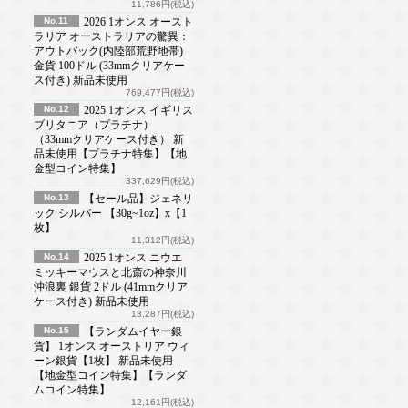
11,786円(税込)
No.11
2026 1オンス オースト
ラリア オーストラリアの驚異：
アウトバック(内陸部荒野地帯)
金貨 100ドル (33mmクリアケー
ス付き) 新品未使用
769,477円(税込)
No.12
2025 1オンス イギリス
ブリタニア（プラチナ）
（33mmクリアケース付き） 新
品未使用【プラチナ特集】【地
金型コイン特集】
337,629円(税込)
No.13
【セール品】ジェネリ
ック シルバー 【30g~1oz】x【1
枚】
11,312円(税込)
No.14
2025 1オンス ニウエ
ミッキーマウスと北斎の神奈川
沖浪裏 銀貨 2ドル (41mmクリア
ケース付き) 新品未使用
13,287円(税込)
No.15
【ランダムイヤー銀
貨】 1オンス オーストリア ウィ
ーン銀貨【1枚】 新品未使用
【地金型コイン特集】【ランダ
ムコイン特集】
12,161円(税込)