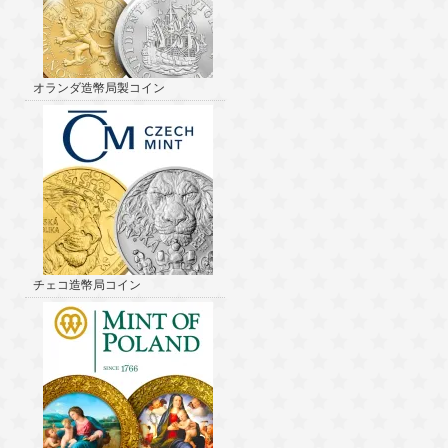
オランダ造幣局製コイン
チェコ造幣局コイン