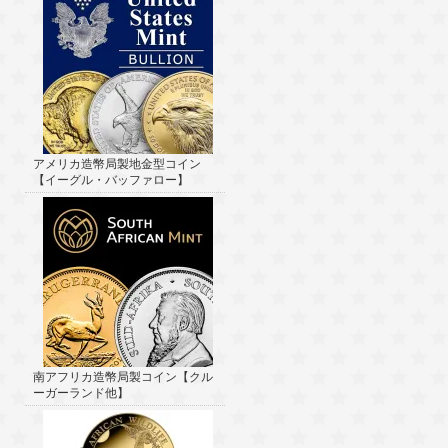
アメリカ造幣局製地金型コイン
【イーグル・バッファロー】
南アフリカ造幣局製コイン【クル
ーガーランド他】