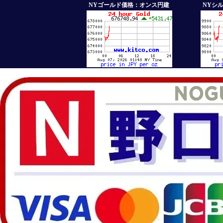
NYゴールド価格：オンス円建
NYシ