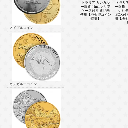
トラリア カンガル
トラリ
ー銀貨 41mmクリア
ー銀貨 
ケース付き 新品未
ット 
使用【地金型コイン
BOX付
特集】
用【地
メイプルコイン
カンガルーコイン