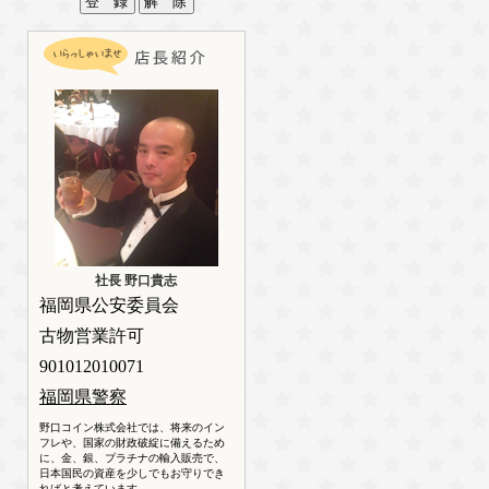
社長 野口貴志
福岡県公安委員会
古物営業許可
901012010071
福岡県警察
野口コイン株式会社では、将来のイン
フレや、国家の財政破綻に備えるため
に、金、銀、プラチナの輸入販売で、
日本国民の資産を少しでもお守りでき
ればと考えています。