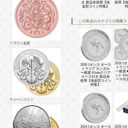
き 新品未使用【地
使用【
金型コイン特集】
この商品のカテゴリの閲覧ラ
ソブリン金貨
2026 
2026 1オンス オース
トラリ
トラリア カンガル
ー銀貨 
ー銀貨 41mmクリア
ット 4
ケース付き 新品未
ース付
使用【地金型コイン
特集】
ウィーンコイン
2024 1オンス オース
2026 