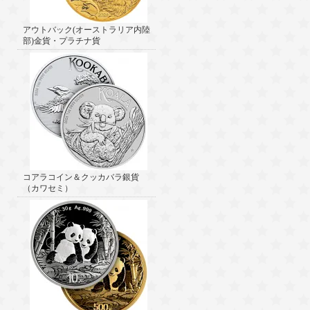
アウトバック(オーストラリア内陸
部)金貨・プラチナ貨
コアラコイン＆クッカバラ銀貨
（カワセミ）