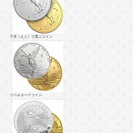
干支（えと）で選ぶコイン
リベルタードコイン