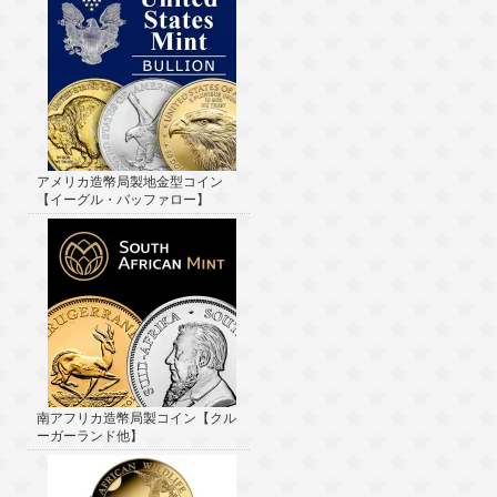
アメリカ造幣局製地金型コイン
【イーグル・バッファロー】
南アフリカ造幣局製コイン【クル
ーガーランド他】