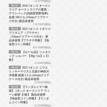
11,977円(税込)
No.11
2026 1オンス オースト
ラリア オーストラリアの驚異：
アウトバック(内陸部荒野地帯)
金貨 100ドル (33mmクリアケー
ス付き) 新品未使用
779,780円(税込)
No.12
2025 1オンス イギリス
ブリタニア（プラチナ）
（33mmクリアケース付き） 新
品未使用【プラチナ特集】【地
金型コイン特集】
337,585円(税込)
No.13
【セール品】ジェネリ
ック シルバー 【30g~1oz】x【1
枚】
11,496円(税込)
No.14
2025 1オンス ニウエ
ミッキーマウスと北斎の神奈川
沖浪裏 銀貨 2ドル (41mmクリア
ケース付き) 新品未使用
13,502円(税込)
No.15
【ランダムイヤー銀
貨】 1オンス オーストリア ウィ
ーン銀貨【1枚】 新品未使用
【地金型コイン特集】【ランダ
ムコイン特集】
12,358円(税込)