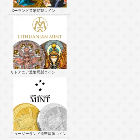
ポーランド造幣局製コイン
リトアニア造幣局製コイン
ニュージーランド造幣局製コイン