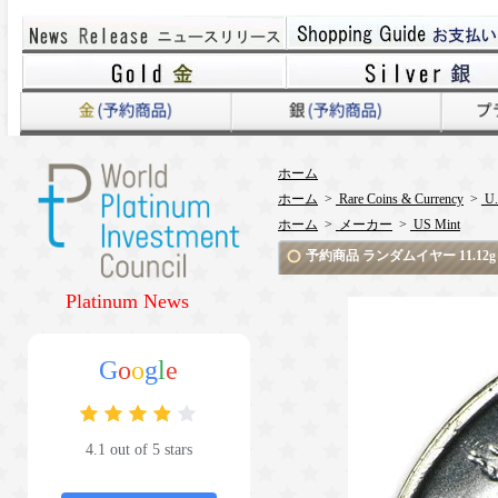
ホーム
ホーム
>
Rare Coins & Currency
>
U.
ホーム
>
メーカー
>
US Mint
予約商品 ランダムイヤー 11.1
Platinum News
G
o
o
g
l
e
4.1 out of 5 stars