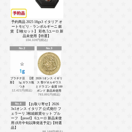
予約商品 2025 18gx3 イタリア オ
ートモビリ・ランボルギーニ 銀
貨 【3枚セット】 彩色 5ユーロ 新
品未使用【特選】
104,328円(税込)
No.2
No.3
プラチナ豆 【星
2026 1オンス イギリ
形】 1g ガラス瓶
ス 聖ゲオルギウス
つき
とドラゴン 金貨 100
12,421円(税込)
ポンド 新品未使用
783,891円(税込)
No.4
【お取り寄せ】2026
3x1オンス イタリア 公式発行 フ
ェラーリ 3枚組銀貨セット プル
ーフ 【proof】 6ユーロ 新品未使
用 (8月中旬以降発送予定)【特選
品】
98,169円(税込)