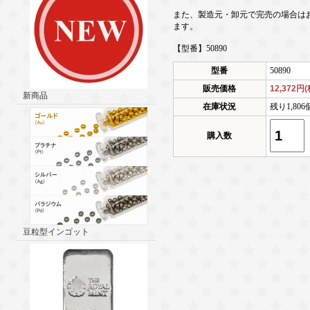
また、製造元・卸元で完売の場合は
ます。
【型番】50890
型番
50890
販売価格
12,372円
新商品
在庫状況
残り1,80
購入数
豆粒型インゴット