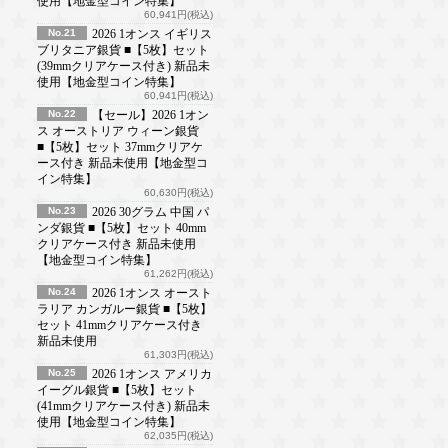
使用【地金型コイン特集】
60,941円(税込)
No.21
2026 1オンス イギリス
ブリタニア銀貨 ■【5枚】セット
(39mmクリアケース付き) 新品未
使用【地金型コイン特集】
60,941円(税込)
No.22
【セール】2026 1オン
ス オーストリア ウィーン銀貨
■【5枚】セット 37mmクリアケ
ース付き 新品未使用【地金型コ
イン特集】
60,630円(税込)
No.23
2026 30グラム 中国 パ
ンダ銀貨 ■【5枚】セット 40mm
クリアケース付き 新品未使用
【地金型コイン特集】
61,262円(税込)
No.24
2026 1オンス オースト
ラリア カンガルー銀貨 ■【5枚】
セット 41mmクリアケース付き
新品未使用
61,303円(税込)
No.25
2026 1オンス アメリカ
イーグル銀貨 ■【5枚】セット
(41mmクリアケース付き) 新品未
使用【地金型コイン特集】
62,035円(税込)