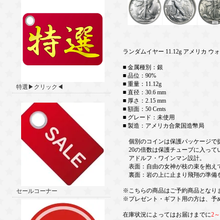
ランダムイヤー 11.12g アメリカ
■ 金属種別：銀
■ 品位：90%
■ 重量：11.12g
特選▶クリック◀
■ 直径：30.6 mm
■ 厚さ：2.15 mm
■ 額面：50 Cents
■ グレード：未使用
■ 製造：アメリカ合衆国造幣局
個別のコインは保護パッケージで
20の倍数は保護チューブに入って
アドルフ・ワインマン設計。
表面：自由の女神が枝の束を抱えて
裏面：岩の上に止まり飛翔の準備
※こちらの商品はご予約商品となり
セールコーナー
※プレゼント・ギフト用の方は、予
在庫状況によってはお届けまでに
2