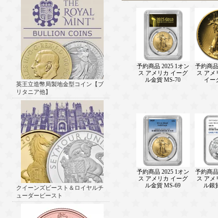
予約商品 2025 1オン
予約商品 
ス アメリカ イーグ
ス アメ
ル金貨 MS-70
イー
英王立造幣局製地金型コイン【ブ
リタニア他】
予約商品 2025 1オン
予約商品 
ス アメリカ イーグ
ス アメ
ル金貨 MS-69
ル銀貨
クイーンズビースト＆ロイヤルチ
ューダービースト