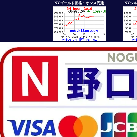
NYゴールド価格：オンス円建
NYシ