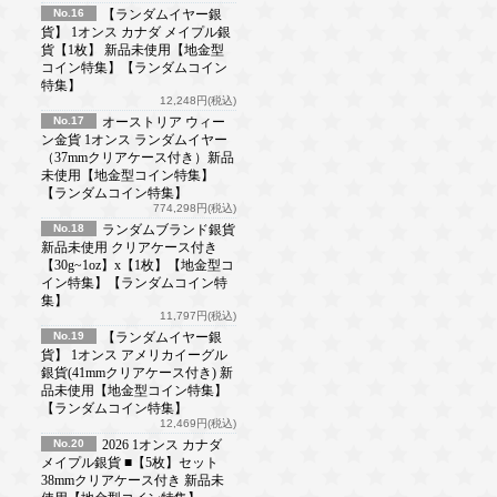
No.16
【ランダムイヤー銀
貨】 1オンス カナダ メイプル銀
貨【1枚】 新品未使用【地金型
コイン特集】【ランダムコイン
特集】
12,248円(税込)
No.17
オーストリア ウィー
ン金貨 1オンス ランダムイヤー
（37mmクリアケース付き）新品
未使用【地金型コイン特集】
【ランダムコイン特集】
774,298円(税込)
No.18
ランダムブランド銀貨
新品未使用 クリアケース付き
【30g~1oz】x【1枚】【地金型コ
イン特集】【ランダムコイン特
集】
11,797円(税込)
No.19
【ランダムイヤー銀
貨】 1オンス アメリカイーグル
銀貨(41mmクリアケース付き) 新
品未使用【地金型コイン特集】
【ランダムコイン特集】
12,469円(税込)
No.20
2026 1オンス カナダ
メイプル銀貨 ■【5枚】セット
38mmクリアケース付き 新品未