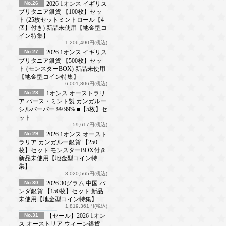
No.26
2026 1オンス イギリス
ブリタニア銀貨 【100枚】セッ
ト (25枚セットミントロール【4
個】付き) 新品未使用【地金型コ
イン特集】
1,206,490円(税込)
No.27
2026 1オンス イギリス
ブリタニア銀貨 【500枚】セッ
ト (モンスターBOX) 新品未使用
【地金型コイン特集】
6,001,806円(税込)
No.28
1オンス オーストラリ
ア パース・ミント製 カンガルー
シルバーバー 99.99% ■【5枚】セ
ット
59,617円(税込)
No.29
2026 1オンス オースト
ラリア カンガルー銀貨 【250
枚】セット モンスターBOX付き
新品未使用【地金型コイン特
集】
3,020,565円(税込)
No.30
2026 30グラム 中国 パ
ンダ銀貨 【150枚】セット 新品
未使用【地金型コイン特集】
1,819,361円(税込)
No.31
【セール】2026 1オン
ス オーストリア ウィーン銀貨