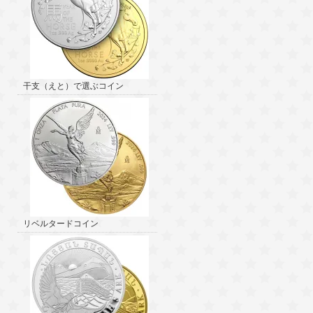
干支（えと）で選ぶコイン
リベルタードコイン