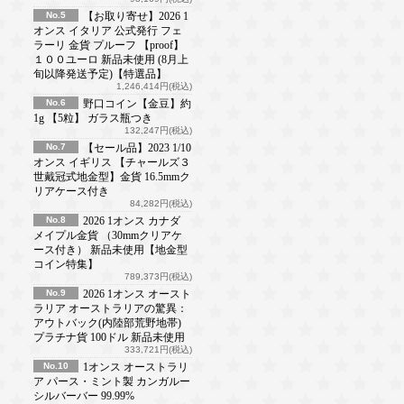
No.5
【お取り寄せ】2026 1
オンス イタリア 公式発行 フェ
ラーリ 金貨 プルーフ 【proof】
１００ユーロ 新品未使用 (8月上
旬以降発送予定)【特選品】
1,246,414円(税込)
No.6
野口コイン【金豆】約
1g 【5粒】 ガラス瓶つき
132,247円(税込)
No.7
【セール品】2023 1/10
オンス イギリス 【チャールズ３
世戴冠式地金型】金貨 16.5mmク
リアケース付き
84,282円(税込)
No.8
2026 1オンス カナダ
メイプル金貨 （30mmクリアケ
ース付き） 新品未使用【地金型
コイン特集】
789,373円(税込)
No.9
2026 1オンス オースト
ラリア オーストラリアの驚異：
アウトバック(内陸部荒野地帯)
プラチナ貨 100ドル 新品未使用
333,721円(税込)
No.10
1オンス オーストラリ
ア パース・ミント製 カンガルー
シルバーバー 99.99%