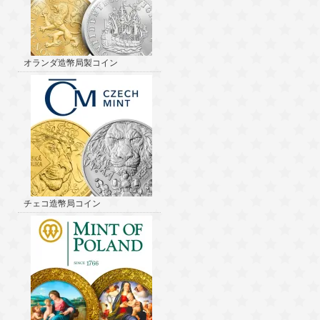
オランダ造幣局製コイン
チェコ造幣局コイン