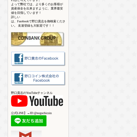
よって弊社では、より多くのお客様が
資産保全を出来ますように、業界最安
値を目指しています！
詳しい
は、Facebookで野口貴志を御検索くださ
い。 友達登録も大歓迎です！！
野口貴志のYouTubeチャンネル
公式LINE】→ID:@noguchicoin