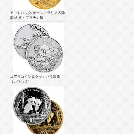
アウトバック(オーストラリア内陸
部)金貨・プラチナ貨
コアラコイン＆クッカバラ銀貨
（カワセミ）