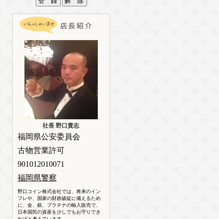
社長 野口貴志
福岡県公安委員会
古物営業許可
901012010071
福岡県警察
野口コイン株式会社では、将来のイン
フレや、国家の財政破綻に備えるため
に、金、銀、プラチナの輸入販売で、
日本国民の資産を少しでもお守りでき
ればと考えています。