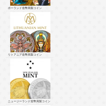
ポーランド造幣局製コイン
リトアニア造幣局製コイン
ニュージーランド造幣局製コイン