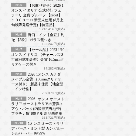
No.5
【お取り寄せ】2026 1
オンス イタリア 公式発行 フェ
ラーリ 金貨 プルーフ 【proof】
１００ユーロ 新品未使用 (8月上
旬以降発送予定)【特選品】
1,246,414円(税込)
No.6
野口コイン【金豆】約
1g 【5粒】 ガラス瓶つき
132,247円(税込)
No.7
【セール品】2023 1/10
オンス イギリス 【チャールズ３
世戴冠式地金型】金貨 16.5mmク
リアケース付き
84,282円(税込)
No.8
2026 1オンス カナダ
メイプル金貨 （30mmクリアケ
ース付き） 新品未使用【地金型
コイン特集】
789,373円(税込)
No.9
2026 1オンス オースト
ラリア オーストラリアの驚異：
アウトバック(内陸部荒野地帯)
プラチナ貨 100ドル 新品未使用
333,721円(税込)
No.10
1オンス オーストラリ
ア パース・ミント製 カンガルー
シルバーバー 99.99%