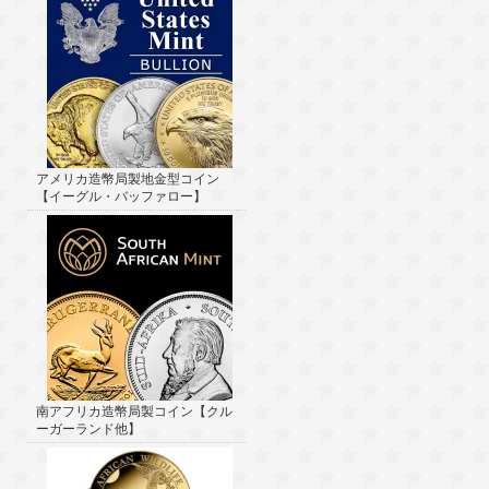
アメリカ造幣局製地金型コイン
【イーグル・バッファロー】
南アフリカ造幣局製コイン【クル
ーガーランド他】