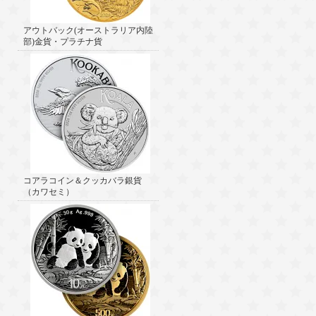
アウトバック(オーストラリア内陸
部)金貨・プラチナ貨
コアラコイン＆クッカバラ銀貨
（カワセミ）