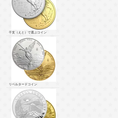
干支（えと）で選ぶコイン
リベルタードコイン