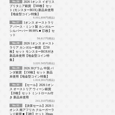
No.26
2026 1オンス イギリス
ブリタニア銀貨 【500枚】セッ
ト (モンスターBOX) 新品未使用
【地金型コイン特集】
6,001,806円(税込)
No.27
1オンス オーストラリ
ア パース・ミント製 カンガルー
シルバーバー 99.99% ■【5枚】セ
ット
59,617円(税込)
No.28
2026 1オンス オースト
ラリア カンガルー銀貨 【250
枚】セット モンスターBOX付き
新品未使用【地金型コイン特
集】
3,020,565円(税込)
No.29
2026 30グラム 中国 パ
ンダ銀貨 【150枚】セット 新品
未使用【地金型コイン特集】
1,819,361円(税込)
No.30
【セール】2026 1オン
ス オーストリア ウィーン銀貨
【20枚】セット ミントロール付
き 新品未使用
241,310円(税込)
No.31
【決算セール】2026 1
オンス 南アフリカ クルーガーラ
ンド銀貨 ■【5枚】セット 39mm