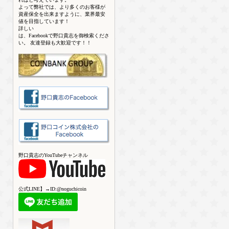
よって弊社では、より多くのお客様が
資産保全を出来ますように、業界最安
値を目指しています！
詳しい
は、Facebookで野口貴志を御検索くださ
い。 友達登録も大歓迎です！！
野口貴志のYouTubeチャンネル
公式LINE】→ID:@noguchicoin