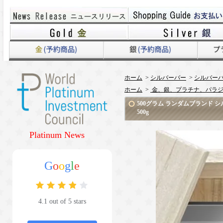
ホーム
>
シルバーバー
>
シルバーバ
ホーム
>
金、銀、プラチナ、パラジ
500グラム ランダムブランド シル
500g
Platinum News
G
o
o
g
l
e
4.1 out of 5 stars