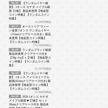
No.16
【ランダムイヤー銀
貨】 1オンス カナダ メイプル銀
貨【1枚】 新品未使用【地金型
コイン特集】【ランダムコイン
特集】
12,248円(税込)
No.17
オーストリア ウィー
ン金貨 1オンス ランダムイヤー
（37mmクリアケース付き）新品
未使用【地金型コイン特集】
【ランダムコイン特集】
774,298円(税込)
No.18
ランダムブランド銀貨
新品未使用 クリアケース付き
【30g~1oz】x【1枚】【地金型コ
イン特集】【ランダムコイン特
集】
11,797円(税込)
No.19
【ランダムイヤー銀
貨】 1オンス アメリカイーグル
銀貨(41mmクリアケース付き) 新
品未使用【地金型コイン特集】
【ランダムコイン特集】
12,469円(税込)
No.20
2026 1オンス カナダ
メイプル銀貨 ■【5枚】セット
38mmクリアケース付き 新品未