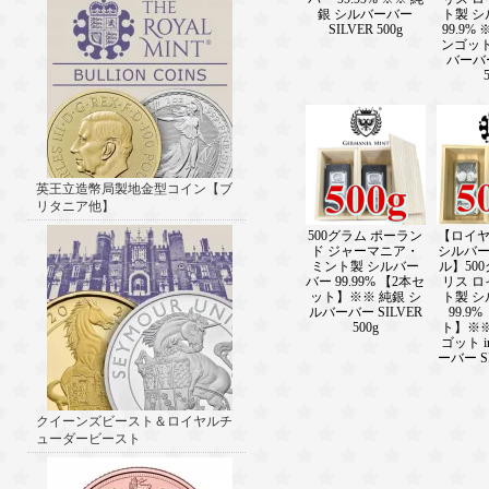
銀 シルバーバー
ト製 
SILVER 500g
99.9%
ンゴット 
バーバー
英王立造幣局製地金型コイン【ブ
リタニア他】
500グラム ポーラン
【ロイ
ド ジャーマニア・
シルバ
ミント製 シルバー
ル】50
バー 99.99% 【2本セ
リス 
ット】※※ 純銀 シ
ト製 
ルバーバー SILVER
99.9
500g
ト】※※
ゴット i
ーバー SI
クイーンズビースト＆ロイヤルチ
ューダービースト