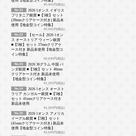
使用【地金型コイン特集】
60,941円(税込)
No.21
2026 1オンス イギリス
ブリタニア銀貨 ■【5枚】セット
(39mmクリアケース付き) 新品未
使用【地金型コイン特集】
60,941円(税込)
No.22
【セール】2026 1オン
ス オーストリア ウィーン銀貨
■【5枚】セット 37mmクリアケ
ース付き 新品未使用【地金型コ
イン特集】
60,630円(税込)
No.23
2026 30グラム 中国 パ
ンダ銀貨 ■【5枚】セット 40mm
クリアケース付き 新品未使用
【地金型コイン特集】
61,262円(税込)
No.24
2026 1オンス オースト
ラリア カンガルー銀貨 ■【5枚】
セット 41mmクリアケース付き
新品未使用
61,303円(税込)
No.25
2026 1オンス アメリカ
イーグル銀貨 ■【5枚】セット
(41mmクリアケース付き) 新品未
使用【地金型コイン特集】
62,035円(税込)