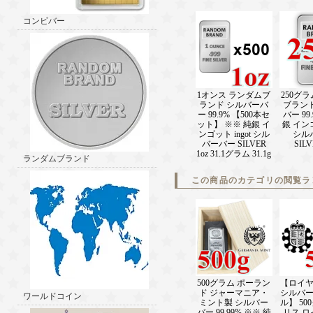
コンビバー
1オンス ランダムブ
250グ
ランド シルバーバ
ブラン
ー 99.9% 【500本セ
バー 99
ット】 ※※ 純銀 イ
銀 インゴ
ンゴット ingot シル
シル
バーバー SILVER
SILV
1oz 31.1グラム 31.1g
ランダムブランド
この商品のカテゴリの閲覧ラ
500グラム ポーラン
【ロイ
ド ジャーマニア・
シルバ
ワールドコイン
ミント製 シルバー
ル】 50
バー 99.99% ※※ 純
リス 