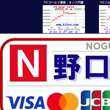
NYゴールド価格：オンス円建
NYシ