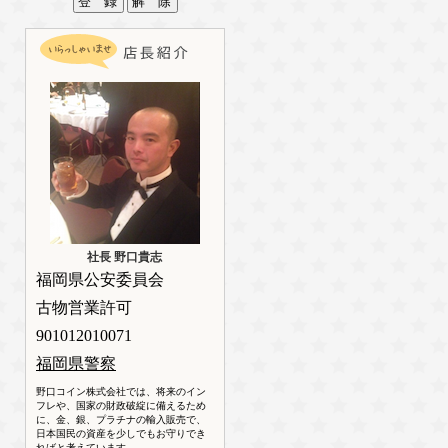
社長 野口貴志
福岡県公安委員会
古物営業許可
901012010071
福岡県警察
野口コイン株式会社では、将来のイン
フレや、国家の財政破綻に備えるため
に、金、銀、プラチナの輸入販売で、
日本国民の資産を少しでもお守りでき
ればと考えています。