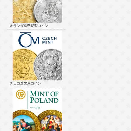
オランダ造幣局製コイン
チェコ造幣局コイン