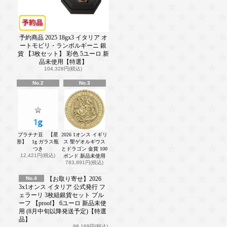
予約商品 2025 18gx3 イタリア オ
ートモビリ・ランボルギーニ 銀
貨 【3枚セット】 彩色 5ユーロ 新
品未使用【特選】
104,328円(税込)
No.2
No.3
プラチナ豆 【星
2026 1オンス イギリ
形】 1g ガラス瓶
ス 聖ゲオルギウス
つき
とドラゴン 金貨 100
12,421円(税込)
ポンド 新品未使用
783,891円(税込)
No.4
【お取り寄せ】2026
3x1オンス イタリア 公式発行 フ
ェラーリ 3枚組銀貨セット プル
ーフ 【proof】 6ユーロ 新品未使
用 (8月中旬以降発送予定)【特選
品】
98,169円(税込)