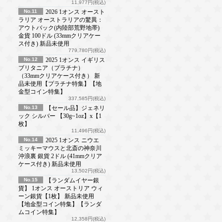
11,977円(税込)
No.11
2026 1オンス オースト
ラリア オーストラリアの驚異：
アウトバック(内陸部荒野地帯)
金貨 100ドル (33mmクリアケー
ス付き) 新品未使用
779,780円(税込)
No.12
2025 1オンス イギリス
ブリタニア（プラチナ）
（33mmクリアケース付き） 新
品未使用【プラチナ特集】【地
金型コイン特集】
337,585円(税込)
No.13
【セール品】ジェネリ
ック シルバー 【30g~1oz】x【1
枚】
11,496円(税込)
No.14
2025 1オンス ニウエ
ミッキーマウスと北斎の神奈川
沖浪裏 銀貨 2ドル (41mmクリア
ケース付き) 新品未使用
13,502円(税込)
No.15
【ランダムイヤー銀
貨】 1オンス オーストリア ウィ
ーン銀貨【1枚】 新品未使用
【地金型コイン特集】【ランダ
ムコイン特集】
12,358円(税込)