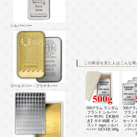
シルバーバー
この商品を見た人はこんな商
ゴールドバー・プラチナバー
500グラム ランダム
500グ
ブランド シルバー
ブラン
バー 99.9% 【木箱付
バー 99
き】※※ 純銀 イン
セット 
ゴット ingot シルバ
ンゴット 
ーバー SILVER 500g
バーバー