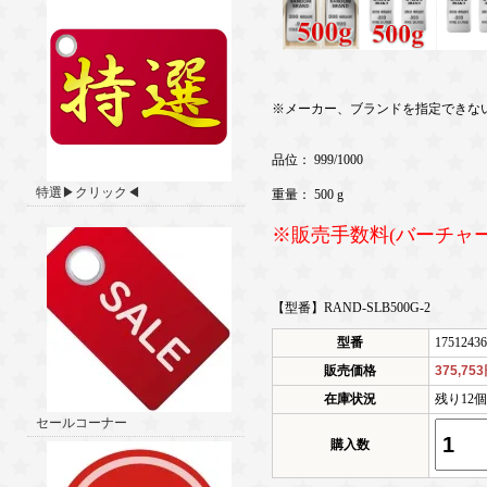
※メーカー、ブランドを指定できな
品位： 999/1000
特選▶クリック◀
重量： 500 g
※販売手数料(バーチャ
【型番】RAND-SLB500G-2
型番
17512436
販売価格
375,75
在庫状況
残り12
セールコーナー
購入数