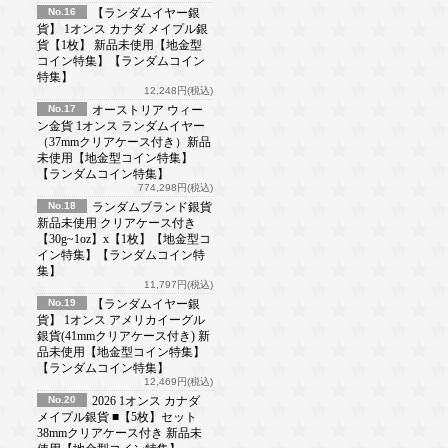
No.16
【ランダムイヤー銀
貨】 1オンス カナダ メイプル銀
貨【1枚】 新品未使用【地金型
コイン特集】【ランダムコイン
特集】
12,248円(税込)
No.17
オーストリア ウィー
ン金貨 1オンス ランダムイヤー
（37mmクリアケース付き）新品
未使用【地金型コイン特集】
【ランダムコイン特集】
774,298円(税込)
No.18
ランダムブランド銀貨
新品未使用 クリアケース付き
【30g~1oz】x【1枚】【地金型コ
イン特集】【ランダムコイン特
集】
11,797円(税込)
No.19
【ランダムイヤー銀
貨】 1オンス アメリカイーグル
銀貨(41mmクリアケース付き) 新
品未使用【地金型コイン特集】
【ランダムコイン特集】
12,469円(税込)
No.20
2026 1オンス カナダ
メイプル銀貨 ■【5枚】セット
38mmクリアケース付き 新品未