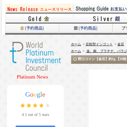
ホーム
>
豆粒型インゴット
>
金豆
ホーム
>
金、銀、プラチナ、パラジ
野口コイン【金豆】約1g 【10
Platinum News
G
o
o
g
l
e
4.1 out of 5 stars