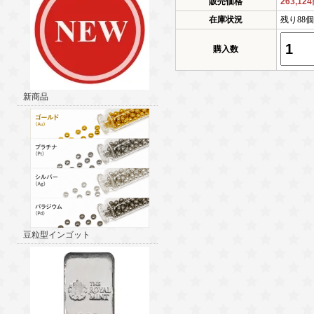
販売価格
263,12
在庫状況
残り88
購入数
新商品
豆粒型インゴット