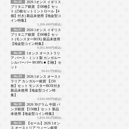
No.26
2026 1オンス イギリス
ブリタニア銀貨 【100枚】セッ
ト (25枚セットミントロール【4
個】付き) 新品未使用【地金型コ
イン特集】
1,206,490円(税込)
No.27
2026 1オンス イギリス
ブリタニア銀貨 【500枚】セッ
ト (モンスターBOX) 新品未使用
【地金型コイン特集】
6,001,806円(税込)
No.28
1オンス オーストラリ
ア パース・ミント製 カンガルー
シルバーバー 99.99% ■【5枚】セ
ット
59,617円(税込)
No.29
2026 1オンス オースト
ラリア カンガルー銀貨 【250
枚】セット モンスターBOX付き
新品未使用【地金型コイン特
集】
3,020,565円(税込)
No.30
2026 30グラム 中国 パ
ンダ銀貨 【150枚】セット 新品
未使用【地金型コイン特集】
1,819,361円(税込)
No.31
【セール】2026 1オン
ス オーストリア ウィーン銀貨