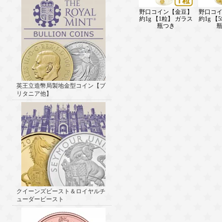
野口コイン【金豆】
野口コ
約1g 【1粒】 ガラス
約1g 【
瓶つき
英王立造幣局製地金型コイン【ブ
リタニア他】
クイーンズビースト＆ロイヤルチ
ューダービースト