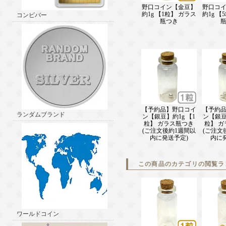
野口コイン【金豆】
野口コ
約1g 【1粒】 ガラス
約1g 【
コンビバー
瓶つき
【予約品】野口コイ
【予約
ランダムブランド
ン【銀豆】約1g 【1
ン【銀豆
粒】 ガラス瓶つき
粒】 
(ご注文後約1週間以
(ご注文
内に発送予定)
内に
この商品のカテゴリの閲覧ラ
ワールドコイン