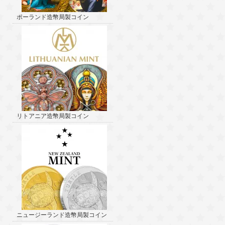
ポーランド造幣局製コイン
リトアニア造幣局製コイン
ニュージーランド造幣局製コイン