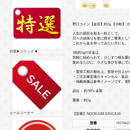
野口コイン【金豆】約1g 【10粒】 
人生の節目を彩る一粒として。
日々の頑張りを形に残すご褒美とし
これから金を持ってみたい方にも。
特選▶クリック◀
1粒約1gの豆金は、
気軽に始められて、少しずつ積み重
集めるたびに、小さな喜びを感じて
・製造工程の都合上、形状や仕上が
・ご注文確定後のキャンセル・返品
・掲載画像は参考イメージです。実
品位： 約 99% 金製
重量： 約1g
セールコーナー
【型番】NGCH-GBEAN1GX10
型番
19170425