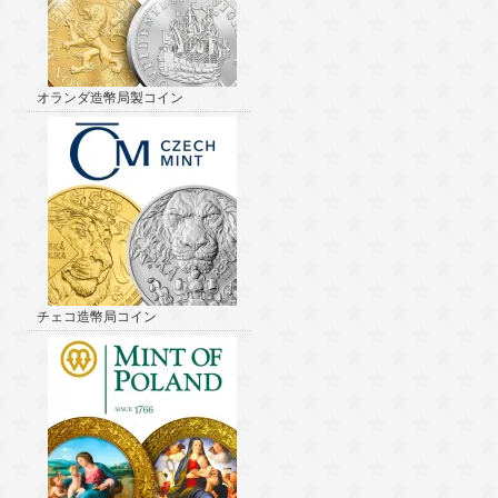
オランダ造幣局製コイン
チェコ造幣局コイン