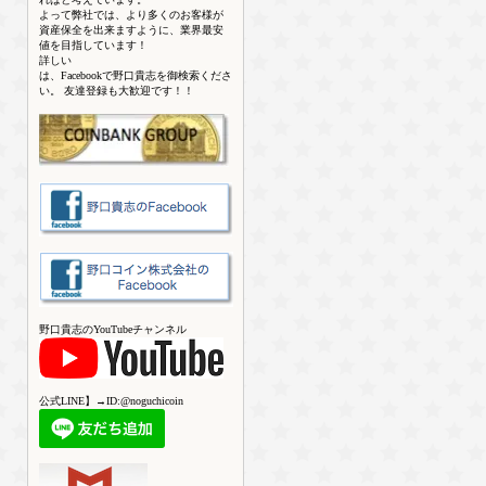
よって弊社では、より多くのお客様が
資産保全を出来ますように、業界最安
値を目指しています！
詳しい
は、Facebookで野口貴志を御検索くださ
い。 友達登録も大歓迎です！！
野口貴志のYouTubeチャンネル
公式LINE】→ID:@noguchicoin