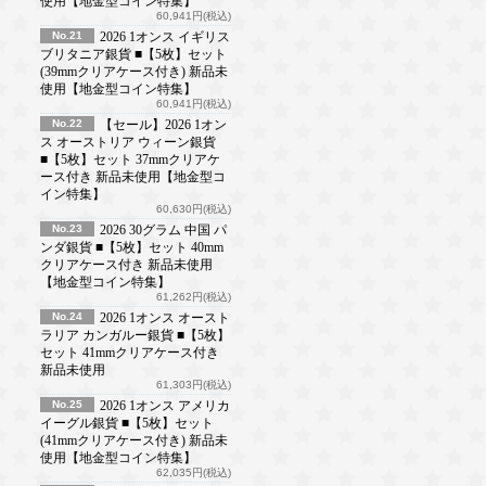
使用【地金型コイン特集】
60,941円(税込)
No.21
2026 1オンス イギリス
ブリタニア銀貨 ■【5枚】セット
(39mmクリアケース付き) 新品未
使用【地金型コイン特集】
60,941円(税込)
No.22
【セール】2026 1オン
ス オーストリア ウィーン銀貨
■【5枚】セット 37mmクリアケ
ース付き 新品未使用【地金型コ
イン特集】
60,630円(税込)
No.23
2026 30グラム 中国 パ
ンダ銀貨 ■【5枚】セット 40mm
クリアケース付き 新品未使用
【地金型コイン特集】
61,262円(税込)
No.24
2026 1オンス オースト
ラリア カンガルー銀貨 ■【5枚】
セット 41mmクリアケース付き
新品未使用
61,303円(税込)
No.25
2026 1オンス アメリカ
イーグル銀貨 ■【5枚】セット
(41mmクリアケース付き) 新品未
使用【地金型コイン特集】
62,035円(税込)