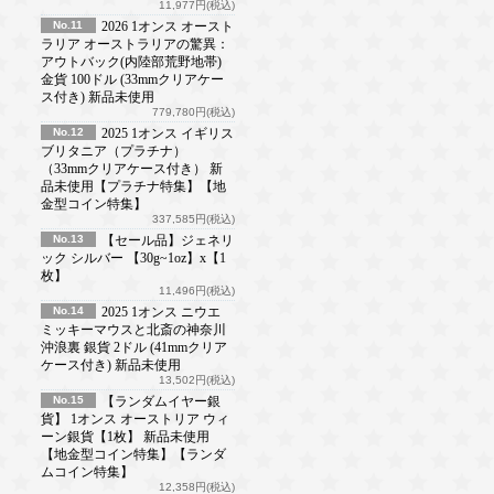
11,977円(税込)
No.11
2026 1オンス オースト
ラリア オーストラリアの驚異：
アウトバック(内陸部荒野地帯)
金貨 100ドル (33mmクリアケー
ス付き) 新品未使用
779,780円(税込)
No.12
2025 1オンス イギリス
ブリタニア（プラチナ）
（33mmクリアケース付き） 新
品未使用【プラチナ特集】【地
金型コイン特集】
337,585円(税込)
No.13
【セール品】ジェネリ
ック シルバー 【30g~1oz】x【1
枚】
11,496円(税込)
No.14
2025 1オンス ニウエ
ミッキーマウスと北斎の神奈川
沖浪裏 銀貨 2ドル (41mmクリア
ケース付き) 新品未使用
13,502円(税込)
No.15
【ランダムイヤー銀
貨】 1オンス オーストリア ウィ
ーン銀貨【1枚】 新品未使用
【地金型コイン特集】【ランダ
ムコイン特集】
12,358円(税込)