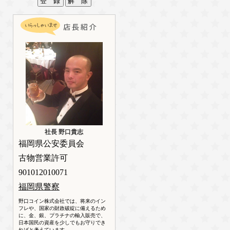
社長 野口貴志
福岡県公安委員会
古物営業許可
901012010071
福岡県警察
野口コイン株式会社では、将来のイン
フレや、国家の財政破綻に備えるため
に、金、銀、プラチナの輸入販売で、
日本国民の資産を少しでもお守りでき
ればと考えています。