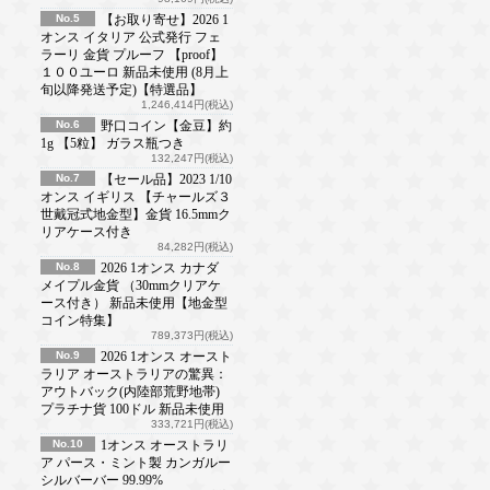
No.5
【お取り寄せ】2026 1
オンス イタリア 公式発行 フェ
ラーリ 金貨 プルーフ 【proof】
１００ユーロ 新品未使用 (8月上
旬以降発送予定)【特選品】
1,246,414円(税込)
No.6
野口コイン【金豆】約
1g 【5粒】 ガラス瓶つき
132,247円(税込)
No.7
【セール品】2023 1/10
オンス イギリス 【チャールズ３
世戴冠式地金型】金貨 16.5mmク
リアケース付き
84,282円(税込)
No.8
2026 1オンス カナダ
メイプル金貨 （30mmクリアケ
ース付き） 新品未使用【地金型
コイン特集】
789,373円(税込)
No.9
2026 1オンス オースト
ラリア オーストラリアの驚異：
アウトバック(内陸部荒野地帯)
プラチナ貨 100ドル 新品未使用
333,721円(税込)
No.10
1オンス オーストラリ
ア パース・ミント製 カンガルー
シルバーバー 99.99%