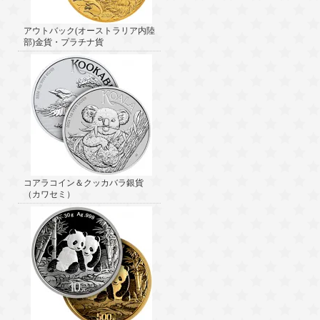
アウトバック(オーストラリア内陸
部)金貨・プラチナ貨
コアラコイン＆クッカバラ銀貨
（カワセミ）