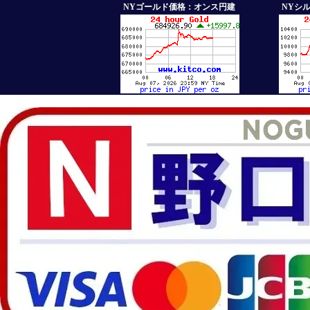
NYゴールド価格：オンス円建
NYシ