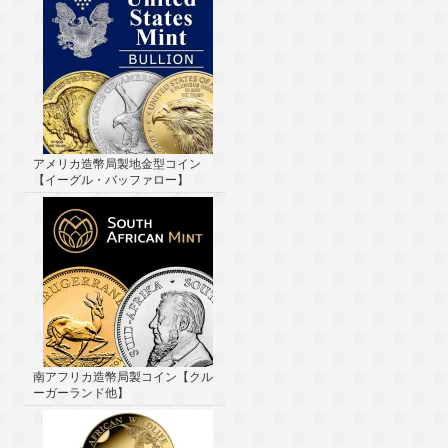
アメリカ造幣局製地金型コイン
【イーグル・バッファロー】
南アフリカ造幣局製コイン【クル
ーガーランド他】