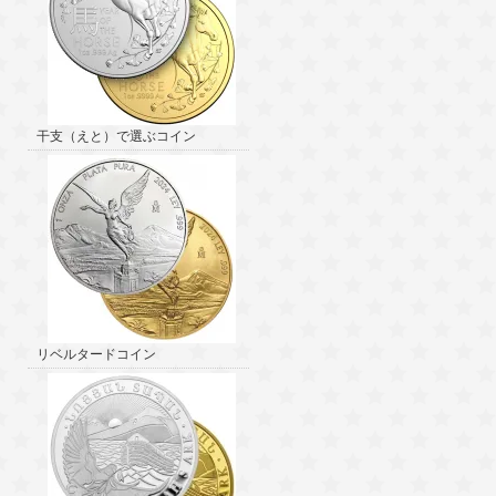
干支（えと）で選ぶコイン
リベルタードコイン