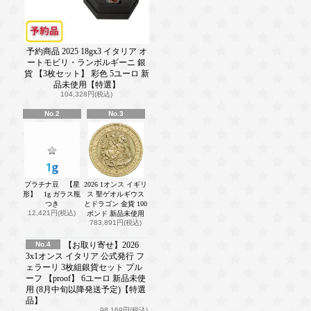
予約商品 2025 18gx3 イタリア オ
ートモビリ・ランボルギーニ 銀
貨 【3枚セット】 彩色 5ユーロ 新
品未使用【特選】
104,328円(税込)
No.2
No.3
プラチナ豆 【星
2026 1オンス イギリ
形】 1g ガラス瓶
ス 聖ゲオルギウス
つき
とドラゴン 金貨 100
12,421円(税込)
ポンド 新品未使用
783,891円(税込)
No.4
【お取り寄せ】2026
3x1オンス イタリア 公式発行 フ
ェラーリ 3枚組銀貨セット プル
ーフ 【proof】 6ユーロ 新品未使
用 (8月中旬以降発送予定)【特選
品】
98,169円(税込)