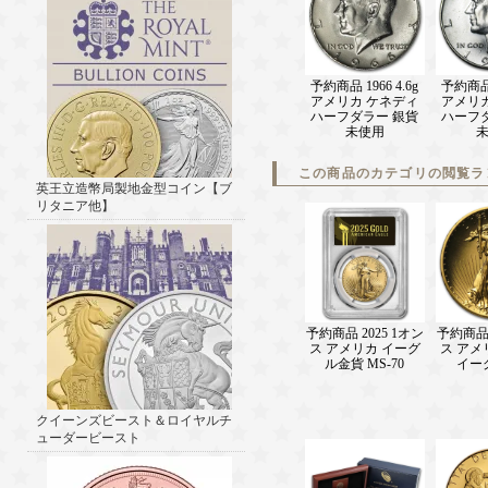
予約商品 1966 4.6g
予約商品 1
アメリカ ケネディ
アメリ
ハーフダラー 銀貨
ハーフ
未使用
この商品のカテゴリの閲覧ラ
英王立造幣局製地金型コイン【ブ
リタニア他】
予約商品 2025 1オン
予約商品 
ス アメリカ イーグ
ス アメ
ル金貨 MS-70
イー
クイーンズビースト＆ロイヤルチ
ューダービースト