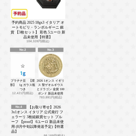
予約商品 2025 18gx3 イタリア オ
ートモビリ・ランボルギーニ 銀
貨 【3枚セット】 彩色 5ユーロ 新
品未使用【特選】
104,328円(税込)
No.2
No.3
プラチナ豆 【星
2026 1オンス イギリ
形】 1g ガラス瓶
ス 聖ゲオルギウス
つき
とドラゴン 金貨 100
12,421円(税込)
ポンド 新品未使用
783,891円(税込)
No.4
【お取り寄せ】2026
3x1オンス イタリア 公式発行 フ
ェラーリ 3枚組銀貨セット プル
ーフ 【proof】 6ユーロ 新品未使
用 (8月中旬以降発送予定)【特選
品】
98,169円(税込)