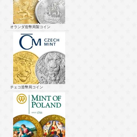
オランダ造幣局製コイン
チェコ造幣局コイン