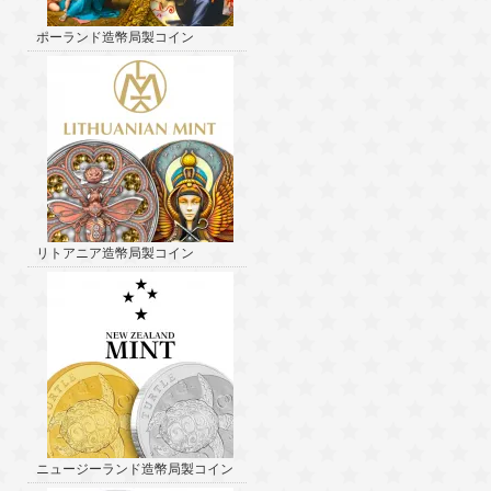
ポーランド造幣局製コイン
リトアニア造幣局製コイン
ニュージーランド造幣局製コイン