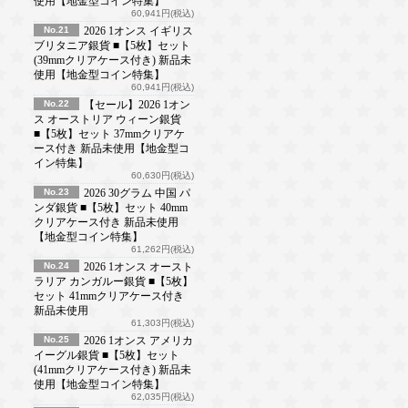
使用【地金型コイン特集】
60,941円(税込)
No.21
2026 1オンス イギリス
ブリタニア銀貨 ■【5枚】セット
(39mmクリアケース付き) 新品未
使用【地金型コイン特集】
60,941円(税込)
No.22
【セール】2026 1オン
ス オーストリア ウィーン銀貨
■【5枚】セット 37mmクリアケ
ース付き 新品未使用【地金型コ
イン特集】
60,630円(税込)
No.23
2026 30グラム 中国 パ
ンダ銀貨 ■【5枚】セット 40mm
クリアケース付き 新品未使用
【地金型コイン特集】
61,262円(税込)
No.24
2026 1オンス オースト
ラリア カンガルー銀貨 ■【5枚】
セット 41mmクリアケース付き
新品未使用
61,303円(税込)
No.25
2026 1オンス アメリカ
イーグル銀貨 ■【5枚】セット
(41mmクリアケース付き) 新品未
使用【地金型コイン特集】
62,035円(税込)