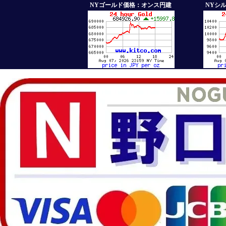
NYゴールド価格：オンス円建
NYシ