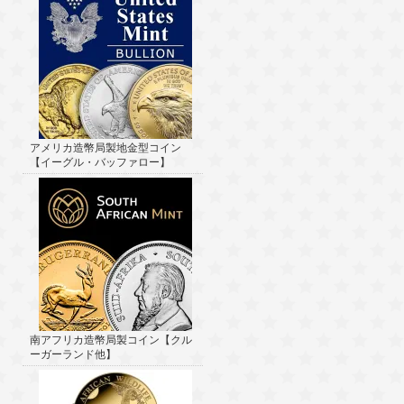
アメリカ造幣局製地金型コイン
【イーグル・バッファロー】
南アフリカ造幣局製コイン【クル
ーガーランド他】