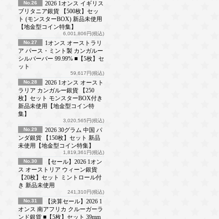
No.26
2026 1オンス イギリス
ブリタニア銀貨 【500枚】セッ
ト (モンスターBOX) 新品未使用
【地金型コイン特集】
6,001,806円(税込)
No.27
1オンス オーストラリ
ア パース・ミント製 カンガルー
シルバーバー 99.99% ■【5枚】セ
ット
59,617円(税込)
No.28
2026 1オンス オースト
ラリア カンガルー銀貨 【250
枚】セット モンスターBOX付き
新品未使用【地金型コイン特
集】
3,020,565円(税込)
No.29
2026 30グラム 中国 パ
ンダ銀貨 【150枚】セット 新品
未使用【地金型コイン特集】
1,819,361円(税込)
No.30
【セール】2026 1オン
ス オーストリア ウィーン銀貨
【20枚】セット ミントロール付
き 新品未使用
241,310円(税込)
No.31
【決算セール】2026 1
オンス 南アフリカ クルーガーラ
ンド銀貨 ■【5枚】セット 39mm