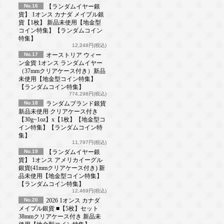
No.16
【ランダムイヤー銀
貨】 1オンス カナダ メイプル銀
貨【1枚】 新品未使用【地金型
コイン特集】【ランダムコイン
特集】
12,248円(税込)
No.17
オーストリア ウィー
ン金貨 1オンス ランダムイヤー
（37mmクリアケース付き）新品
未使用【地金型コイン特集】
【ランダムコイン特集】
774,298円(税込)
No.18
ランダムブランド銀貨
新品未使用 クリアケース付き
【30g~1oz】x【1枚】【地金型コ
イン特集】【ランダムコイン特
集】
11,797円(税込)
No.19
【ランダムイヤー銀
貨】 1オンス アメリカイーグル
銀貨(41mmクリアケース付き) 新
品未使用【地金型コイン特集】
【ランダムコイン特集】
12,469円(税込)
No.20
2026 1オンス カナダ
メイプル銀貨 ■【5枚】セット
38mmクリアケース付き 新品未