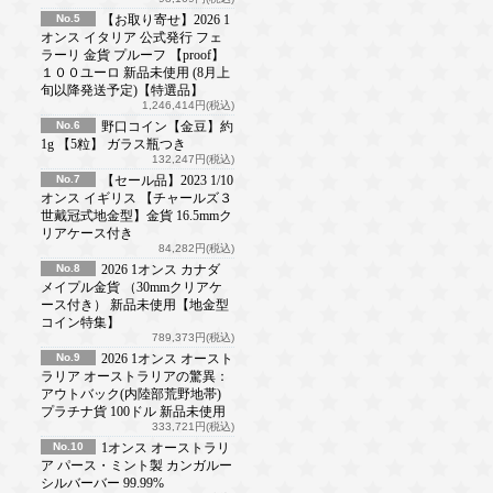
No.5
【お取り寄せ】2026 1
オンス イタリア 公式発行 フェ
ラーリ 金貨 プルーフ 【proof】
１００ユーロ 新品未使用 (8月上
旬以降発送予定)【特選品】
1,246,414円(税込)
No.6
野口コイン【金豆】約
1g 【5粒】 ガラス瓶つき
132,247円(税込)
No.7
【セール品】2023 1/10
オンス イギリス 【チャールズ３
世戴冠式地金型】金貨 16.5mmク
リアケース付き
84,282円(税込)
No.8
2026 1オンス カナダ
メイプル金貨 （30mmクリアケ
ース付き） 新品未使用【地金型
コイン特集】
789,373円(税込)
No.9
2026 1オンス オースト
ラリア オーストラリアの驚異：
アウトバック(内陸部荒野地帯)
プラチナ貨 100ドル 新品未使用
333,721円(税込)
No.10
1オンス オーストラリ
ア パース・ミント製 カンガルー
シルバーバー 99.99%