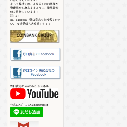
よって弊社では、より多くのお客様が
資産保全を出来ますように、業界最安
値を目指しています！
詳しい
は、Facebookで野口貴志を御検索くださ
い。 友達登録も大歓迎です！！
野口貴志のYouTubeチャンネル
公式LINE】→ID:@noguchicoin