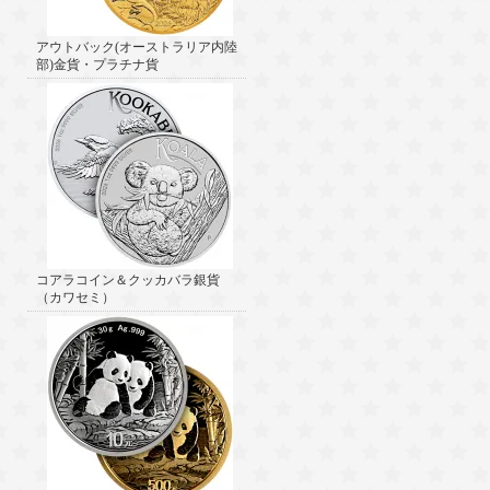
アウトバック(オーストラリア内陸
部)金貨・プラチナ貨
コアラコイン＆クッカバラ銀貨
（カワセミ）