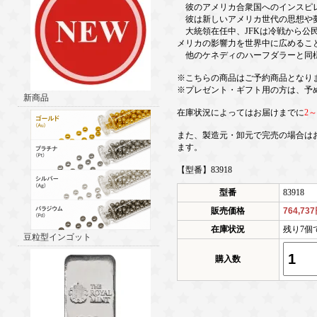
彼のアメリカ合衆国へのインスピレ
彼は新しいアメリカ世代の思想や夢
大統領在任中、JFKは冷戦から公
メリカの影響力を世界中に広めるこ
他のケネディのハーフダラーと同様
※こちらの商品はご予約商品となり
※プレゼント・ギフト用の方は、予
新商品
在庫状況によってはお届けまでに
2
また、製造元・卸元で完売の場合は
ます。
【型番】83918
型番
83918
販売価格
764,73
在庫状況
残り7個
豆粒型インゴット
購入数