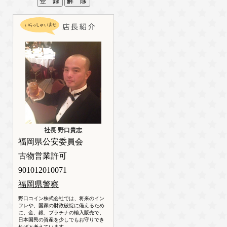
社長 野口貴志
福岡県公安委員会
古物営業許可
901012010071
福岡県警察
野口コイン株式会社では、将来のイン
フレや、国家の財政破綻に備えるため
に、金、銀、プラチナの輸入販売で、
日本国民の資産を少しでもお守りでき
ればと考えています。