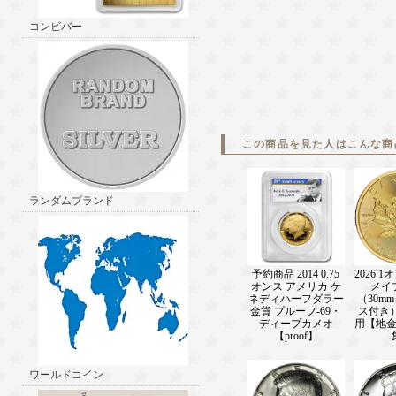
コンビバー
この商品を見た人はこんな商
ランダムブランド
予約商品 2014 0.75
2026 
オンス アメリカ ケ
メイ
ネディハーフダラー
（30m
金貨 プルーフ-69・
ス付き
ディープカメオ
用【地
【proof】
ワールドコイン