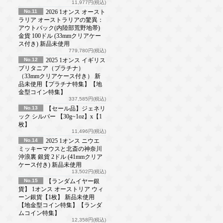
11,977円(税込)
No.11
2026 1オンス オースト
ラリア オーストラリアの驚異：
アウトバック(内陸部荒野地帯)
金貨 100ドル (33mmクリアケー
ス付き) 新品未使用
779,780円(税込)
No.12
2025 1オンス イギリス
ブリタニア（プラチナ）
（33mmクリアケース付き） 新
品未使用【プラチナ特集】【地
金型コイン特集】
337,585円(税込)
No.13
【セール品】ジェネリ
ック シルバー 【30g~1oz】x【1
枚】
11,496円(税込)
No.14
2025 1オンス ニウエ
ミッキーマウスと北斎の神奈川
沖浪裏 銀貨 2ドル (41mmクリア
ケース付き) 新品未使用
13,502円(税込)
No.15
【ランダムイヤー銀
貨】 1オンス オーストリア ウィ
ーン銀貨【1枚】 新品未使用
【地金型コイン特集】【ランダ
ムコイン特集】
12,358円(税込)