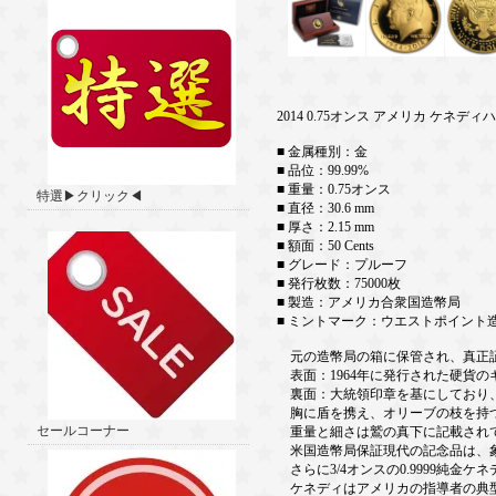
2014 0.75オンス アメリカ ケネディ
■ 金属種別：金
■ 品位：99.99%
■ 重量：0.75オンス
特選▶クリック◀
■ 直径：30.6 mm
■ 厚さ：2.15 mm
■ 額面：50 Cents
■ グレード：プルーフ
■ 発行枚数：75000枚
■ 製造：アメリカ合衆国造幣局
■ ミントマーク：ウエストポイント
元の造幣局の箱に保管され、真正
表面：1964年に発行された硬貨のギ
裏面：大統領印章を基にしており、
胸に盾を携え、オリーブの枝を持つ
セールコーナー
重量と細さは鷲の真下に記載され
米国造幣局保証現代の記念品は、象
さらに3/4オンスの0.9999純金
ケネディはアメリカの指導者の典