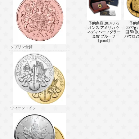
予約商品 2014 0.75
予約商
オンス アメリカ ケ
6.877
ネディハーフダラー
国 50
金貨 プルーフ
パウロ2
【proof】
ソブリン金貨
ウィーンコイン