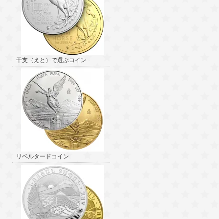
干支（えと）で選ぶコイン
リベルタードコイン