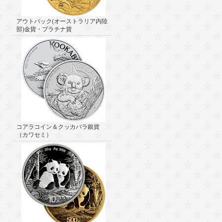
アウトバック(オーストラリア内陸
部)金貨・プラチナ貨
コアラコイン＆クッカバラ銀貨
（カワセミ）