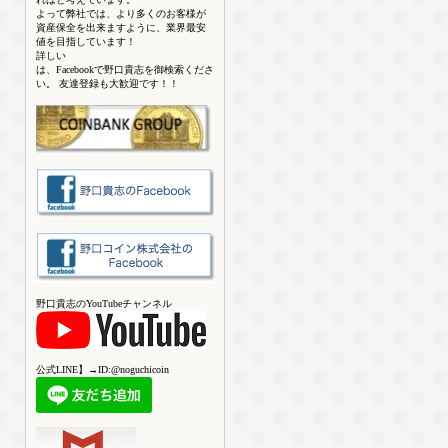
よって弊社では、より多くのお客様が
資産保全を出来ますように、業界最安
値を目指しています！
詳しい
は、Facebookで野口貴志を御検索くださ
い。 友達登録も大歓迎です！！
野口貴志のYouTubeチャンネル
公式LINE】→ID:@noguchicoin