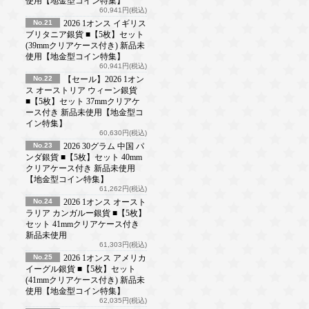
使用【地金型コイン特集】
60,941円(税込)
No.21
2026 1オンス イギリス
ブリタニア銀貨 ■【5枚】セット
(39mmクリアケース付き) 新品未
使用【地金型コイン特集】
60,941円(税込)
No.22
【セール】2026 1オン
ス オーストリア ウィーン銀貨
■【5枚】セット 37mmクリアケ
ース付き 新品未使用【地金型コ
イン特集】
60,630円(税込)
No.23
2026 30グラム 中国 パ
ンダ銀貨 ■【5枚】セット 40mm
クリアケース付き 新品未使用
【地金型コイン特集】
61,262円(税込)
No.24
2026 1オンス オースト
ラリア カンガルー銀貨 ■【5枚】
セット 41mmクリアケース付き
新品未使用
61,303円(税込)
No.25
2026 1オンス アメリカ
イーグル銀貨 ■【5枚】セット
(41mmクリアケース付き) 新品未
使用【地金型コイン特集】
62,035円(税込)