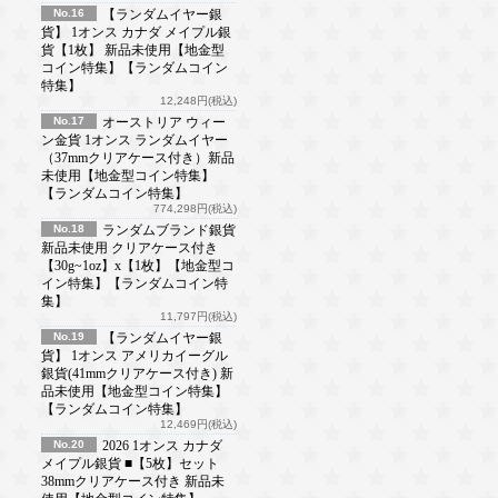
No.16
【ランダムイヤー銀
貨】 1オンス カナダ メイプル銀
貨【1枚】 新品未使用【地金型
コイン特集】【ランダムコイン
特集】
12,248円(税込)
No.17
オーストリア ウィー
ン金貨 1オンス ランダムイヤー
（37mmクリアケース付き）新品
未使用【地金型コイン特集】
【ランダムコイン特集】
774,298円(税込)
No.18
ランダムブランド銀貨
新品未使用 クリアケース付き
【30g~1oz】x【1枚】【地金型コ
イン特集】【ランダムコイン特
集】
11,797円(税込)
No.19
【ランダムイヤー銀
貨】 1オンス アメリカイーグル
銀貨(41mmクリアケース付き) 新
品未使用【地金型コイン特集】
【ランダムコイン特集】
12,469円(税込)
No.20
2026 1オンス カナダ
メイプル銀貨 ■【5枚】セット
38mmクリアケース付き 新品未