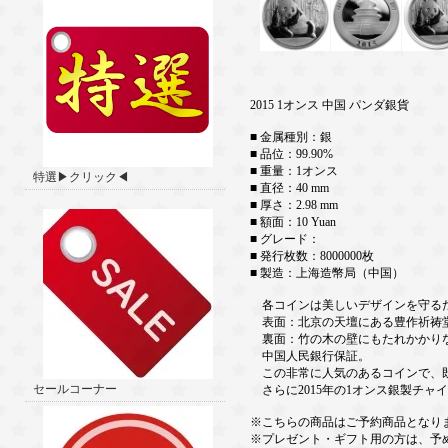
2015 1オンス 中国 パンダ銀貨
■ 金属種別：銀
■ 品位：99.90%
■ 重量：1オンス
特選▶クリック◀
■ 直径：40 mm
■ 厚さ：2.98 mm
■ 額面：10 Yuan
■ グレード：
■ 発行枚数：8000000枚
■ 製造：上海造幣局（中国）
各コインは美しいデザインを守る
表面：北京の天壇にある豊作祈祷堂
裏面：竹の木の壁にもたれかかりな
中国人民銀行保証。
この非常に人気のあるコインで、既
セールコーナー
さらに2015年の1オンス銀製チャ
※こちらの商品はご予約商品となり
※プレゼント・ギフト用の方は、予