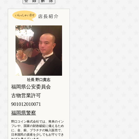
社長 野口貴志
福岡県公安委員会
古物営業許可
901012010071
福岡県警察
野口コイン株式会社では、将来のイン
フレや、国家の財政破綻に備えるため
に、金、銀、プラチナの輸入販売で、
日本国民の資産を少しでもお守りでき
ればと考えています。