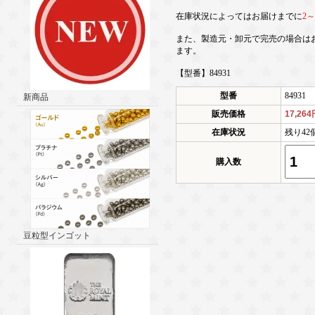
在庫状況によってはお届けまでに
2
また、製造元・卸元で完売の場合は
ます。
【型番】84931
型番
84931
新商品
販売価格
17,26
在庫状況
残り42
購入数
豆粒型インゴット