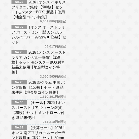
No.26
2026 1オンス イギリス
ブリタニア銀貨 【500枚】セッ
ト (モンスターBOX) 新品未使用
【地金型コイン特集】
6,001,806円(税込)
No.27
1オンス オーストラリ
ア パース・ミント製 カンガルー
シルバーバー 99.99% ■【5枚】セ
ット
59,617円(税込)
No.28
2026 1オンス オースト
ラリア カンガルー銀貨 【250
枚】セット モンスターBOX付き
新品未使用【地金型コイン特
集】
3,020,565円(税込)
No.29
2026 30グラム 中国 パ
ンダ銀貨 【150枚】セット 新品
未使用【地金型コイン特集】
1,819,361円(税込)
No.30
【セール】2026 1オン
ス オーストリア ウィーン銀貨
【20枚】セット ミントロール付
き 新品未使用
241,310円(税込)
No.31
【決算セール】2026 1
オンス 南アフリカ クルーガーラ
ンド銀貨 ■【5枚】セット 39mm