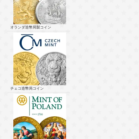
オランダ造幣局製コイン
チェコ造幣局コイン