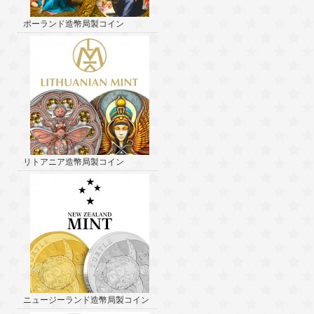
ポーランド造幣局製コイン
リトアニア造幣局製コイン
ニュージーランド造幣局製コイン