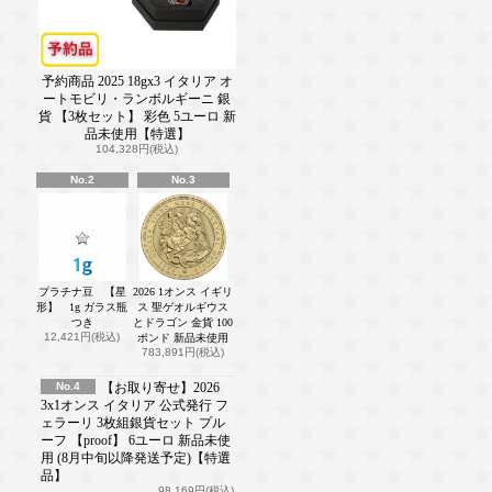
予約商品 2025 18gx3 イタリア オ
ートモビリ・ランボルギーニ 銀
貨 【3枚セット】 彩色 5ユーロ 新
品未使用【特選】
104,328円(税込)
No.2
No.3
プラチナ豆 【星
2026 1オンス イギリ
形】 1g ガラス瓶
ス 聖ゲオルギウス
つき
とドラゴン 金貨 100
12,421円(税込)
ポンド 新品未使用
783,891円(税込)
No.4
【お取り寄せ】2026
3x1オンス イタリア 公式発行 フ
ェラーリ 3枚組銀貨セット プル
ーフ 【proof】 6ユーロ 新品未使
用 (8月中旬以降発送予定)【特選
品】
98,169円(税込)