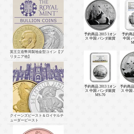
予約商品 2015 1オン
予約商品 
ス 中国 パンダ銀貨
中国 
M
英王立造幣局製地金型コイン【ブ
リタニア他】
予約商品 2013 1オン
予約商品 
ス 中国 パンダ銀貨
ス 中国
MS-70
クイーンズビースト＆ロイヤルチ
ューダービースト