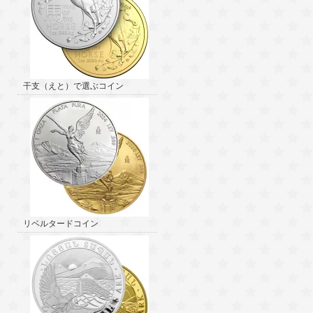
干支（えと）で選ぶコイン
リベルタードコイン