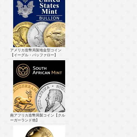
アメリカ造幣局製地金型コイン
【イーグル・バッファロー】
南アフリカ造幣局製コイン【クル
ーガーランド他】