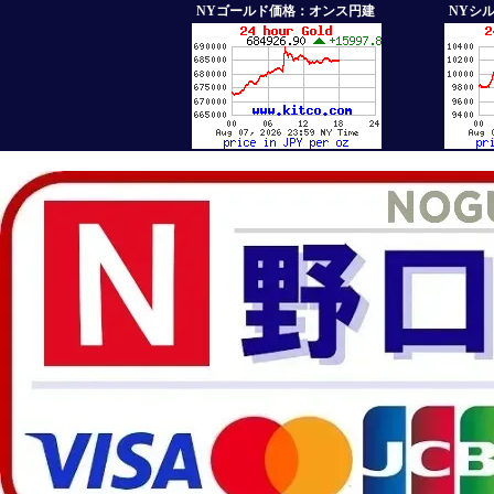
NYゴールド価格：オンス円建
NYシ