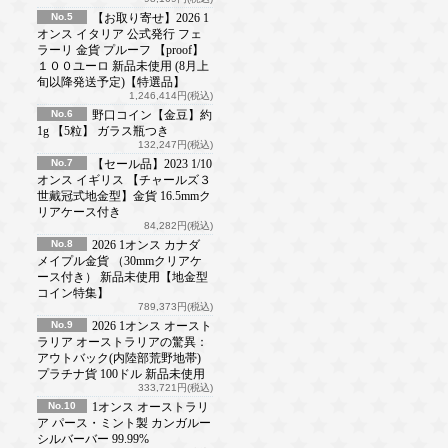
No.5
【お取り寄せ】2026 1
オンス イタリア 公式発行 フェ
ラーリ 金貨 プルーフ 【proof】
１００ユーロ 新品未使用 (8月上
旬以降発送予定)【特選品】
1,246,414円(税込)
No.6
野口コイン【金豆】約
1g 【5粒】 ガラス瓶つき
132,247円(税込)
No.7
【セール品】2023 1/10
オンス イギリス 【チャールズ３
世戴冠式地金型】金貨 16.5mmク
リアケース付き
84,282円(税込)
No.8
2026 1オンス カナダ
メイプル金貨 （30mmクリアケ
ース付き） 新品未使用【地金型
コイン特集】
789,373円(税込)
No.9
2026 1オンス オースト
ラリア オーストラリアの驚異：
アウトバック(内陸部荒野地帯)
プラチナ貨 100ドル 新品未使用
333,721円(税込)
No.10
1オンス オーストラリ
ア パース・ミント製 カンガルー
シルバーバー 99.99%