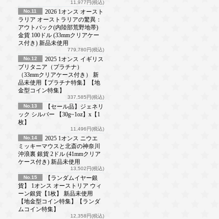
11,977円(税込)
No.11
2026 1オンス オースト
ラリア オーストラリアの驚異：
アウトバック(内陸部荒野地帯)
金貨 100ドル (33mmクリアケー
ス付き) 新品未使用
779,780円(税込)
No.12
2025 1オンス イギリス
ブリタニア（プラチナ）
（33mmクリアケース付き） 新
品未使用【プラチナ特集】【地
金型コイン特集】
337,585円(税込)
No.13
【セール品】ジェネリ
ック シルバー 【30g~1oz】x【1
枚】
11,496円(税込)
No.14
2025 1オンス ニウエ
ミッキーマウスと北斎の神奈川
沖浪裏 銀貨 2ドル (41mmクリア
ケース付き) 新品未使用
13,502円(税込)
No.15
【ランダムイヤー銀
貨】 1オンス オーストリア ウィ
ーン銀貨【1枚】 新品未使用
【地金型コイン特集】【ランダ
ムコイン特集】
12,358円(税込)