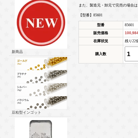
また、製造元・卸元で完売の場合は
【型番】85601
型番
85601
販売価格
100,9
在庫状況
残り22
新商品
購入数
豆粒型インゴット