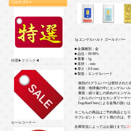
カテゴリー
1g エンゲルハルト ゴールドバー
■ 金属種別：金
■ 品位：99.99%
■ 重量：1g
特選▶クリック◀
■ 直径：- mm
■ 厚さ：0.6 mm
■ 製造：エンゲルハード
個別の1グラムバーは密封された
表面：地球儀の中にエンゲルハル
裏面：繰り返しの斜めのエンゲル
これらのバーはセカンダリーマー
Engelhard barsによる金
※こちらの商品はご予約商品となり
※プレゼント・ギフト用の方は、予
セールコーナー
在庫状況によってはお届けまでに
2