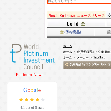
ホーム
ホーム
>
金(予約商品)
>
Gold Bars
ホーム
>
メーカー
>
Engelhard
予約商品 1g エンゲルハルト 
Platinum News
G
o
o
g
l
e
4.1 out of 5 stars