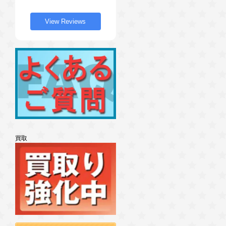
View Reviews
買取