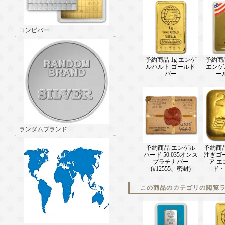
コンビバー
予約商品 1g エンゲ
予約商品
ルハルト ゴールド
エンゲ
バー
ー
ランダムブランド
予約商品 エンゲル
予約商品
ハード 50.035オンス
注ぎゴ
プラチナバー
ア 
(#12555、密封)
ド・
この商品のカテゴリの閲覧