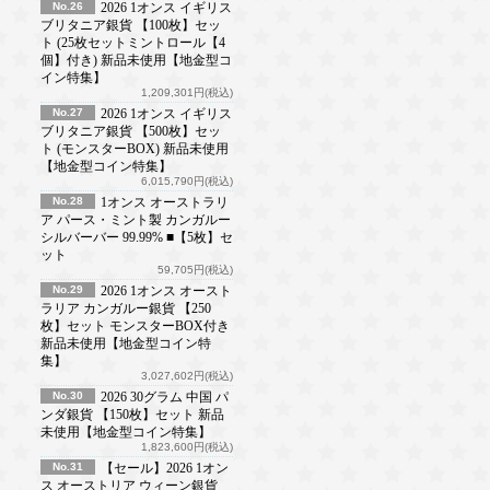
No.26
2026 1オンス イギリス
ブリタニア銀貨 【100枚】セッ
ト (25枚セットミントロール【4
個】付き) 新品未使用【地金型コ
イン特集】
1,209,301円(税込)
No.27
2026 1オンス イギリス
ブリタニア銀貨 【500枚】セッ
ト (モンスターBOX) 新品未使用
【地金型コイン特集】
6,015,790円(税込)
No.28
1オンス オーストラリ
ア パース・ミント製 カンガルー
シルバーバー 99.99% ■【5枚】セ
ット
59,705円(税込)
No.29
2026 1オンス オースト
ラリア カンガルー銀貨 【250
枚】セット モンスターBOX付き
新品未使用【地金型コイン特
集】
3,027,602円(税込)
No.30
2026 30グラム 中国 パ
ンダ銀貨 【150枚】セット 新品
未使用【地金型コイン特集】
1,823,600円(税込)
No.31
【セール】2026 1オン
ス オーストリア ウィーン銀貨