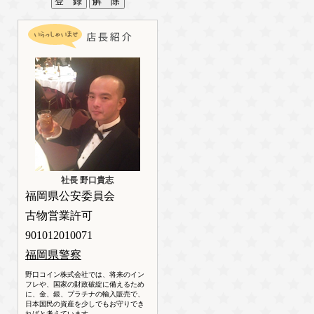
社長 野口貴志
福岡県公安委員会
古物営業許可
901012010071
福岡県警察
野口コイン株式会社では、将来のイン
フレや、国家の財政破綻に備えるため
に、金、銀、プラチナの輸入販売で、
日本国民の資産を少しでもお守りでき
ればと考えています。