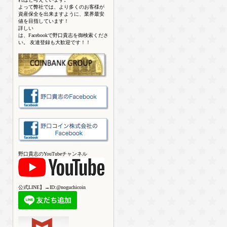
よって弊社では、より多くのお客様が
資産保全を出来ますように、業界最安
値を目指しています！
詳しい
は、Facebookで野口貴志を御検索くださ
い。 友達登録も大歓迎です！！
野口貴志のYouTubeチャンネル
公式LINE】→ID:@noguchicoin