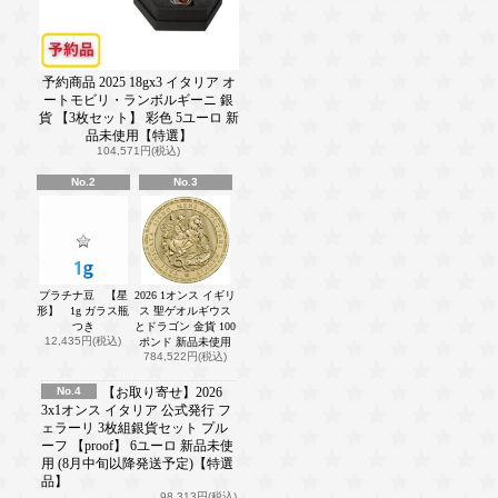
予約商品 2025 18gx3 イタリア オ
ートモビリ・ランボルギーニ 銀
貨 【3枚セット】 彩色 5ユーロ 新
品未使用【特選】
104,571円(税込)
No.2
No.3
プラチナ豆 【星
2026 1オンス イギリ
形】 1g ガラス瓶
ス 聖ゲオルギウス
つき
とドラゴン 金貨 100
12,435円(税込)
ポンド 新品未使用
784,522円(税込)
No.4
【お取り寄せ】2026
3x1オンス イタリア 公式発行 フ
ェラーリ 3枚組銀貨セット プル
ーフ 【proof】 6ユーロ 新品未使
用 (8月中旬以降発送予定)【特選
品】
98,313円(税込)