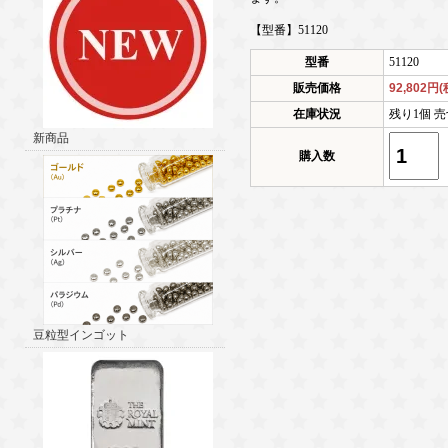
【型番】51120
型番
51120
販売価格
92,802円
在庫状況
残り1個 売
新商品
購入数
豆粒型インゴット