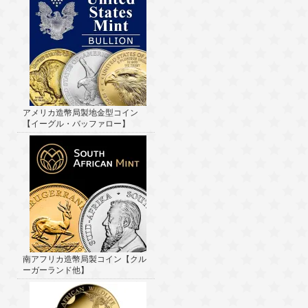
アメリカ造幣局製地金型コイン
【イーグル・バッファロー】
南アフリカ造幣局製コイン【クル
ーガーランド他】