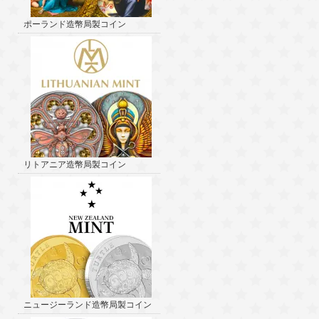
ポーランド造幣局製コイン
リトアニア造幣局製コイン
ニュージーランド造幣局製コイン