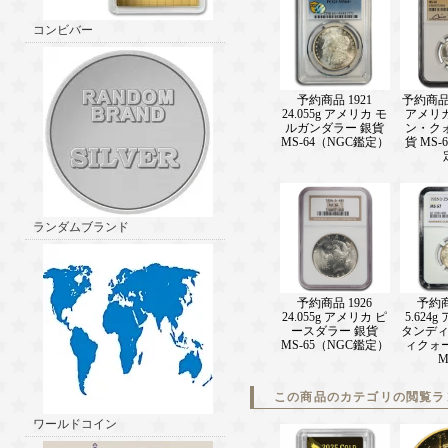
コンビバー
予約商品 1921
予約商品 1
24.055g アメリカ モ
アメリ
ルガンダラー 銀貨
ン・ク
MS-64（NGC鑑定）
貨 MS-
ランダムブランド
予約商品 1926
予約商
24.055g アメリカ ピ
5.624
ースダラー 銀貨
タンデ
MS-65（NGC鑑定）
ィクォ
M
この商品のカテゴリの閲覧ラ
ワールドコイン