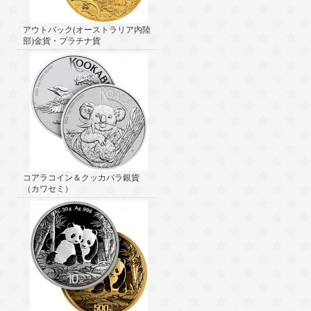
アウトバック(オーストラリア内陸
部)金貨・プラチナ貨
コアラコイン＆クッカバラ銀貨
（カワセミ）