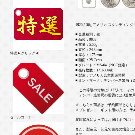
1926 5.56g アメリカ スタンディ
■ 金属種別：銀
■ 品位：90%
■ 重量：5.56g
■ 直径：24.3 mm
特選▶クリック◀
■ 厚さ：1.75 mm
■ 額面：25 Cents
■ グレード：MS-64（NGC鑑定）
■ 発行枚数：1716000枚
■ 製造：アメリカ合衆国造幣局
■ ミントマーク：デンバー造幣局（
この等級の貨幣は1,177人で、その
デンバー造幣局の硬貨にはD造幣局
※こちらの商品はご予約商品となり
※プレゼント・ギフト用の方は、予
セールコーナー
在庫状況によってはお届けまでに
2
また、製造元・卸元で完売の場合は
ます。