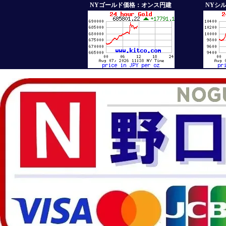
NYゴールド価格：オンス円建
NYシ