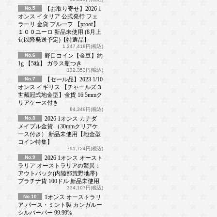
No.5
【お取り寄せ】2026 1
オンス イタリア 公式発行 フェ
ラーリ 金貨 プルーフ 【proof】
１００ユーロ 新品未使用 (8月上
旬以降発送予定)【特選品】
1,247,418円(税込)
No.6
野口コイン【金豆】約
1g 【5粒】 ガラス瓶つき
132,353円(税込)
No.7
【セール品】2023 1/10
オンス イギリス 【チャールズ３
世戴冠式地金型】金貨 16.5mmク
リアケース付き
84,349円(税込)
No.8
2026 1オンス カナダ
メイプル金貨 （30mmクリアケ
ース付き） 新品未使用【地金型
コイン特集】
791,724円(税込)
No.9
2026 1オンス オースト
ラリア オーストラリアの驚異：
アウトバック(内陸部荒野地帯)
プラチナ貨 100ドル 新品未使用
334,107円(税込)
No.10
1オンス オーストラリ
ア パース・ミント製 カンガルー
シルバーバー 99.99%