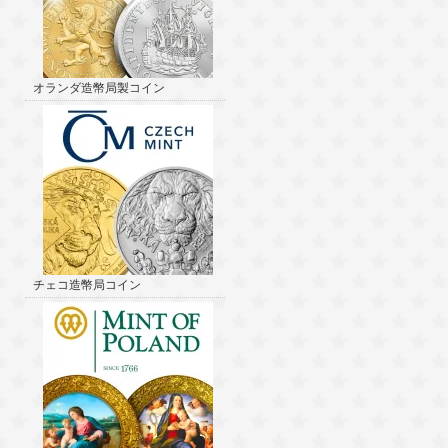
オランダ造幣局製コイン
チェコ造幣局コイン