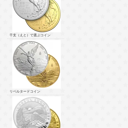
干支（えと）で選ぶコイン
リベルタードコイン