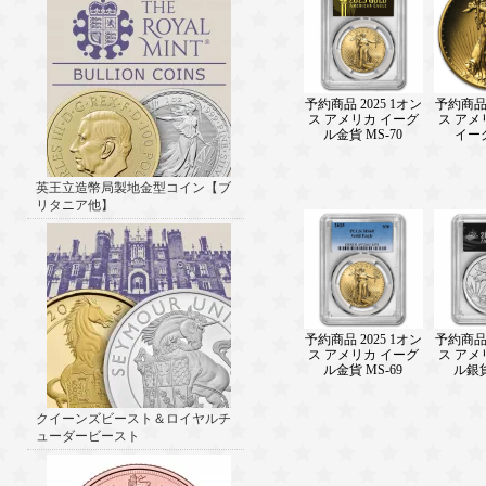
予約商品 2025 1オン
予約商品 
ス アメリカ イーグ
ス アメ
ル金貨 MS-70
イー
英王立造幣局製地金型コイン【ブ
リタニア他】
予約商品 2025 1オン
予約商品 
ス アメリカ イーグ
ス アメ
ル金貨 MS-69
ル銀貨
クイーンズビースト＆ロイヤルチ
ューダービースト