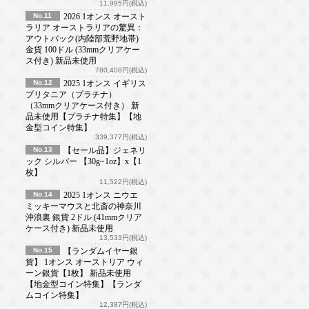
11,995円(税込)
No.11
2026 1オンス オースト
ラリア オーストラリアの驚異：
アウトバック(内陸部荒野地帯)
金貨 100ドル (33mmクリアケー
ス付き) 新品未使用
780,408円(税込)
No.12
2025 1オンス イギリス
ブリタニア（プラチナ）
（33mmクリアケース付き） 新
品未使用【プラチナ特集】【地
金型コイン特集】
339,377円(税込)
No.13
【セール品】ジェネリ
ック シルバー 【30g~1oz】x【1
枚】
11,522円(税込)
No.14
2025 1オンス ニウエ
ミッキーマウスと北斎の神奈川
沖浪裏 銀貨 2ドル (41mmクリア
ケース付き) 新品未使用
13,533円(税込)
No.15
【ランダムイヤー銀
貨】 1オンス オーストリア ウィ
ーン銀貨【1枚】 新品未使用
【地金型コイン特集】【ランダ
ムコイン特集】
12,387円(税込)