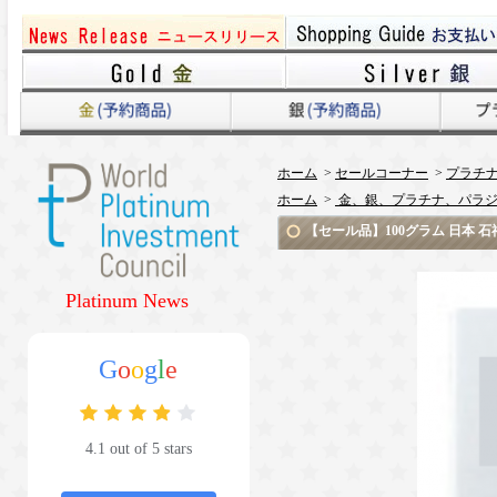
ホーム
>
セールコーナー
>
プラチ
ホーム
>
金、銀、プラチナ、パラジ
【セール品】100グラム 日本 石
Platinum News
G
o
o
g
l
e
4.1 out of 5 stars