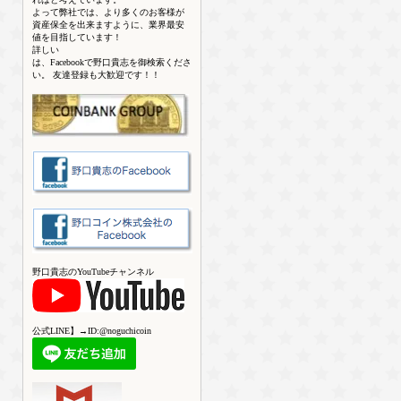
よって弊社では、より多くのお客様が
資産保全を出来ますように、業界最安
値を目指しています！
詳しい
は、Facebookで野口貴志を御検索くださ
い。 友達登録も大歓迎です！！
野口貴志のYouTubeチャンネル
公式LINE】→ID:@noguchicoin