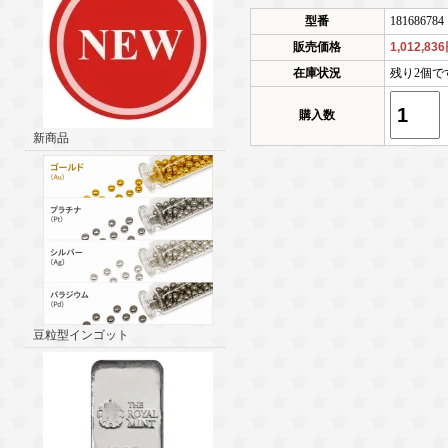
型番
181686784
販売価格
1,012,83
在庫状況
残り2個で
購入数
新商品
豆粒型インゴット