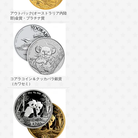
アウトバック(オーストラリア内陸
部)金貨・プラチナ貨
コアラコイン＆クッカバラ銀貨
（カワセミ）