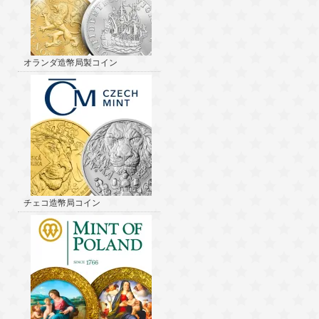
オランダ造幣局製コイン
チェコ造幣局コイン