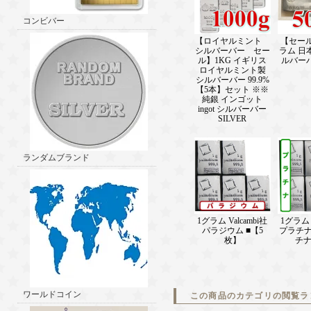
コンビバー
【ロイヤルミント
【セール
シルバーバー セー
ラム 日
ル】1KG イギリス
ルバーバー
ロイヤルミント製
シルバーバー 99.9%
【5本】セット ※※
純銀 インゴット
ingot シルバーバー
SILVER
ランダムブランド
1グラム Valcambi社
1グラム V
パラジウム ■【5
プラチナ
枚】
チ
ワールドコイン
この商品のカテゴリの閲覧ラ