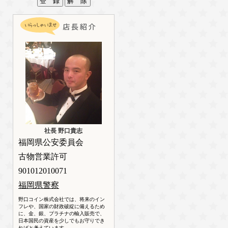
社長 野口貴志
福岡県公安委員会
古物営業許可
901012010071
福岡県警察
野口コイン株式会社では、将来のイン
フレや、国家の財政破綻に備えるため
に、金、銀、プラチナの輸入販売で、
日本国民の資産を少しでもお守りでき
ればと考えています。