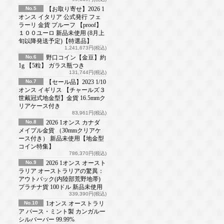
No.5
【お取り寄せ】2026 1
オンス イタリア 公式発行 フェ
ラーリ 金貨 プルーフ 【proof】
１００ユーロ 新品未使用 (8月上
旬以降発送予定)【特選品】
1,241,673円(税込)
No.6
野口コイン【金豆】約
1g 【5粒】 ガラス瓶つき
131,744円(税込)
No.7
【セール品】2023 1/10
オンス イギリス 【チャールズ３
世戴冠式地金型】金貨 16.5mmク
リアケース付き
83,961円(税込)
No.8
2026 1オンス カナダ
メイプル金貨 （30mmクリアケ
ース付き） 新品未使用【地金型
コイン特集】
786,370円(税込)
No.9
2026 1オンス オースト
ラリア オーストラリアの驚異：
アウトバック(内陸部荒野地帯)
プラチナ貨 100ドル 新品未使用
339,390円(税込)
No.10
1オンス オーストラリ
ア パース・ミント製 カンガルー
シルバーバー 99.99%