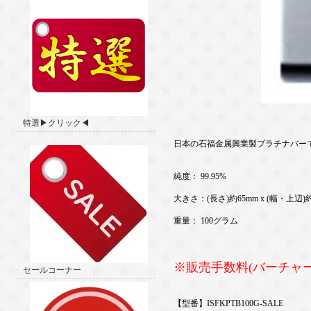
特選▶クリック◀
日本の石福金属興業製プラチナバー
純度： 99.95%
大きさ：(長さ)約65mm x (幅・上辺)約3
重量： 100グラム
※販売手数料(バーチャ
セールコーナー
【型番】ISFKPTB100G-SALE