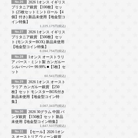
No.26
2026 1オンス イギリス
ブリタニア銀貨 【100枚】セッ
ト (25枚セットミントロール【4
個】付き) 新品未使用【地金型コ
イン特集】
1,225,175円(税込)
No.27
2026 1オンス イギリス
ブリタニア銀貨 【500枚】セッ
ト (モンスターBOX) 新品未使用
【地金型コイン特集】
6,094,754円(税込)
No.28
1オンス オーストラリ
ア パース・ミント製 カンガルー
シルバーバー 99.99% ■【5枚】セ
ット
60,541円(税込)
No.29
2026 1オンス オースト
ラリア カンガルー銀貨 【250
枚】セット モンスターBOX付き
新品未使用【地金型コイン特
集】
3,067,343円(税込)
No.30
2026 30グラム 中国 パ
ンダ銀貨 【150枚】セット 新品
未使用【地金型コイン特集】
1,847,537円(税込)
No.31
【セール】2026 1オン
ス オーストリア ウィーン銀貨