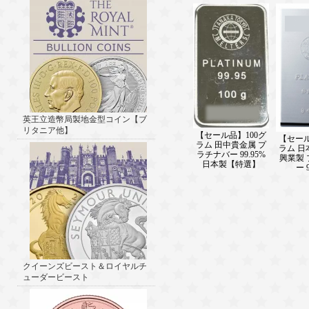
英王立造幣局製地金型コイン【ブ
リタニア他】
【セール品】100グ
【セール
ラム 田中貴金属 プ
ラム 日
ラチナバー 99.95%
興業製
日本製【特選】
ー 
クイーンズビースト＆ロイヤルチ
ューダービースト