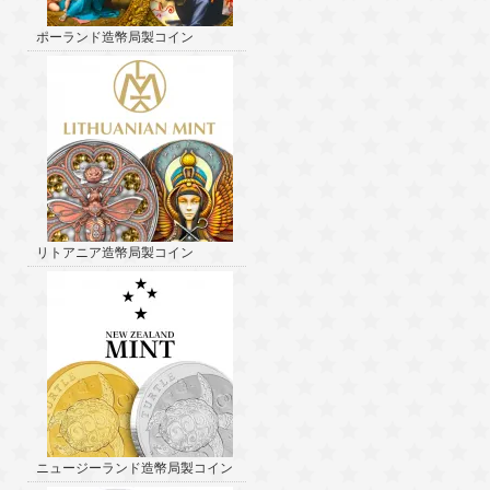
ポーランド造幣局製コイン
リトアニア造幣局製コイン
ニュージーランド造幣局製コイン