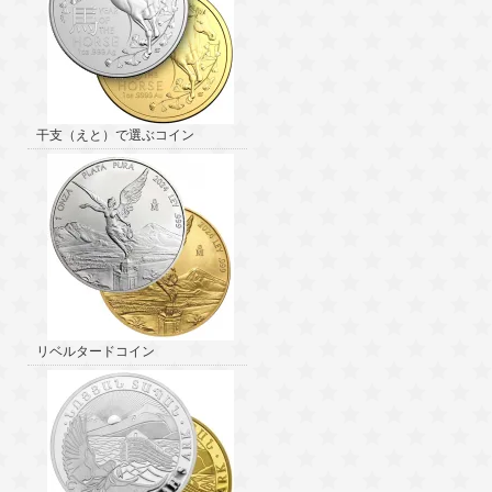
干支（えと）で選ぶコイン
リベルタードコイン