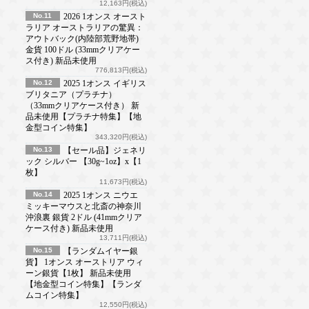
12,163円(税込)
No.11
2026 1オンス オースト
ラリア オーストラリアの驚異：
アウトバック(内陸部荒野地帯)
金貨 100ドル (33mmクリアケー
ス付き) 新品未使用
776,813円(税込)
No.12
2025 1オンス イギリス
ブリタニア（プラチナ）
（33mmクリアケース付き） 新
品未使用【プラチナ特集】【地
金型コイン特集】
343,320円(税込)
No.13
【セール品】ジェネリ
ック シルバー 【30g~1oz】x【1
枚】
11,673円(税込)
No.14
2025 1オンス ニウエ
ミッキーマウスと北斎の神奈川
沖浪裏 銀貨 2ドル (41mmクリア
ケース付き) 新品未使用
13,711円(税込)
No.15
【ランダムイヤー銀
貨】 1オンス オーストリア ウィ
ーン銀貨【1枚】 新品未使用
【地金型コイン特集】【ランダ
ムコイン特集】
12,550円(税込)