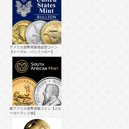
アメリカ造幣局製地金型コイン
【イーグル・バッファロー】
南アフリカ造幣局製コイン【クル
ーガーランド他】