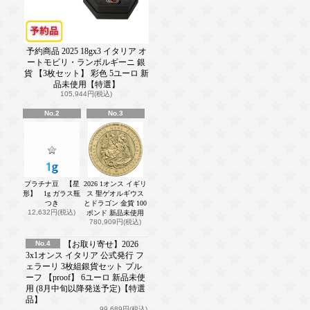
予約商品 2025 18gx3 イタリア オ
ートモビリ・ランボルギーニ 銀
貨 【3枚セット】 彩色 5ユーロ 新
品未使用【特選】
105,944円(税込)
No.2
No.3
プラチナ豆 【星
2026 1オンス イギリ
形】 1g ガラス瓶
ス 聖ゲオルギウス
つき
とドラゴン 金貨 100
12,632円(税込)
ポンド 新品未使用
780,909円(税込)
No.4
【お取り寄せ】2026
3x1オンス イタリア 公式発行 フ
ェラーリ 3枚組銀貨セット プル
ーフ 【proof】 6ユーロ 新品未使
用 (8月中旬以降発送予定)【特選
品】
99,689円(税込)