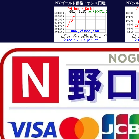
NYゴールド価格：オンス円建
NYシ