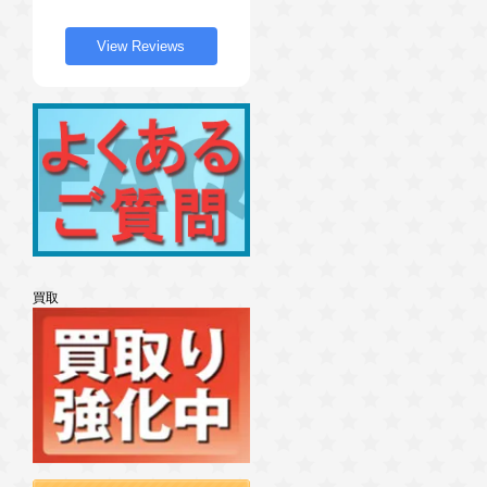
View Reviews
買取