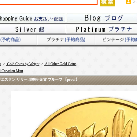
マ
s
>
Gold Coins by Weight
>
All Other Gold Coins
 Canadian Mint
 ウエスタン リリー .99999 金貨 プルーフ 【proof】