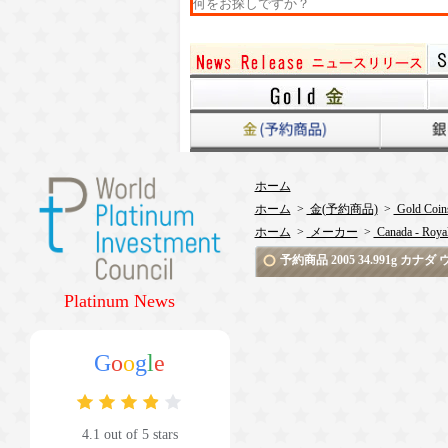
ホーム
ホーム
>
金(予約商品)
>
Gold Coin
ホーム
>
メーカー
>
Canada - Royal
予約商品 2005 34.991g カナダ
Platinum News
G
o
o
g
l
e
4.1 out of 5 stars