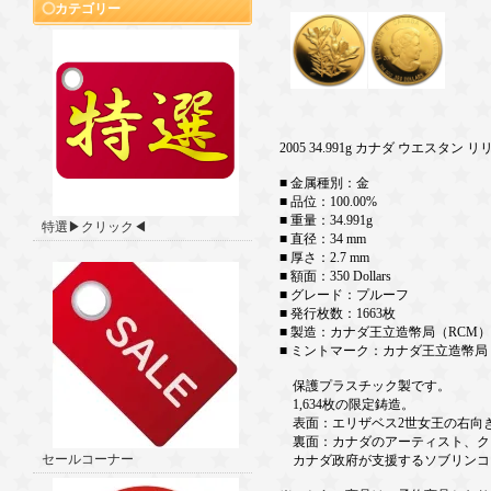
カテゴリー
2005 34.991g カナダ ウエスタン リリ
■ 金属種別：金
■ 品位：100.00%
■ 重量：34.991g
特選▶クリック◀
■ 直径：34 mm
■ 厚さ：2.7 mm
■ 額面：350 Dollars
■ グレード：プルーフ
■ 発行枚数：1663枚
■ 製造：カナダ王立造幣局（RCM）
■ ミントマーク：カナダ王立造幣局
保護プラスチック製です。
1,634枚の限定鋳造。
表面：エリザベス2世女王の右向
裏面：カナダのアーティスト、ク
セールコーナー
カナダ政府が支援するソブリンコ