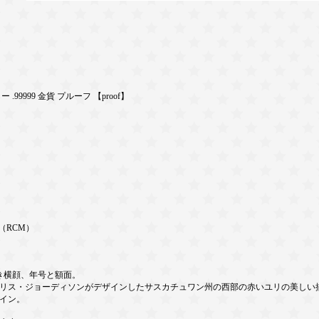
ー .99999 金貨 プルーフ 【proof】
（RCM）
き横顔、年号と額面。
リス・ジョーディソンがデザインしたサスカチュワン州の西部の赤いユリの美しい
イン。