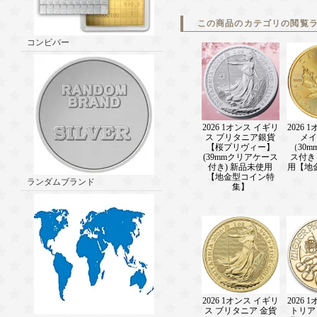
この商品のカテゴリの閲覧
コンビバー
2026 1オンス イギリ
2026 
ス ブリタニア銀貨
メイ
【桜プリヴィー】
（30
(39mmクリアケース
ス付き
付き) 新品未使用
用【地
【地金型コイン特
ランダムブランド
集】
2026 1オンス イギリ
2026 
ス ブリタニア 金貨
トリア