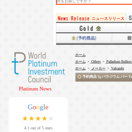
ホーム
ホーム
>
Others
>
Palladium Bullion
ホーム
>
メーカー
>
Valcambi
予約商品 1g パラジウム バー Val
Platinum News
G
o
o
g
l
e
4.1 out of 5 stars