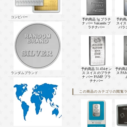
コンビバー
予約商品 1g プラチ
予約商
ナ バー Valcambi プ
スイス
ラチナバー
パラ
予約商品 51.454オン
予約商品 
ランダムブランド
ス スイス のプラチ
ス PA
ナ バー PAMP プラ
チナバー
この商品のカテゴリの閲覧