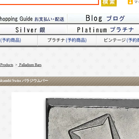
マ
 Products
>
Palladium Bars
cambi Swiss パラジウムバー