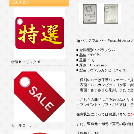
カテゴリー
1g パラジウム バー Valcambi Swi
■ 金属種別：パラジウム
■ 品位：99.95%
■ 重量：1g
特選▶クリック◀
■ 厚さ：Update mm
■ 製造：ヴァルカンビ（スイス）
個別のバーは保護パッケージで提
表面：バルカンビのロゴが単一刻印され、「
裏面：さまざまな彫刻、または空
※こちらの商品はご予約商品となり
※プレゼント・ギフト用の方は、予
在庫状況によってはお届けまでに
2
また、製造元・卸元で完売の場合は
セールコーナー
【型番】85344