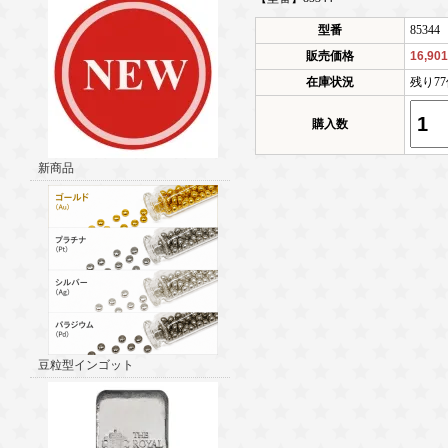
型番
85344
販売価格
16,90
在庫状況
残り7
購入数
新商品
豆粒型インゴット