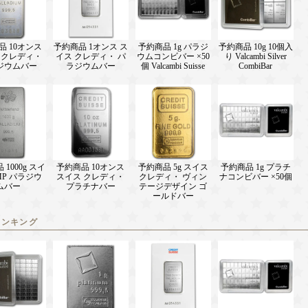
品 10オンス
予約商品 1オンス ス
予約商品 1g パラジ
予約商品 10g 10個入
 クレディ・
イス クレディ・ パ
ウムコンビバー ×50
り Valcambi Silver
ジウムバー
ラジウムバー
個 Valcambi Suisse
CombiBar
1000g スイ
予約商品 10オンス
予約商品 5g スイス
予約商品 1g プラチ
MP パラジウ
スイス クレディ・
クレディ・ ヴィン
ナコンビバー ×50個
ムバー
プラチナバー
テージデザイン ゴ
ールドバー
ランキング