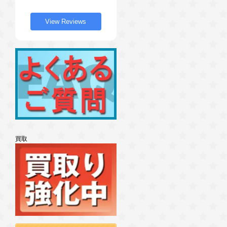
View Reviews
買取