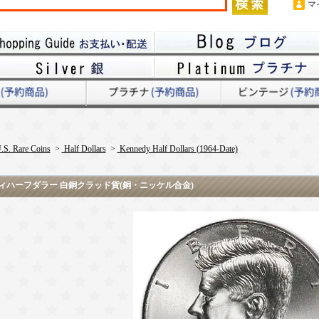
マ
.S. Rare Coins
>
Half Dollars
>
Kennedy Half Dollars (1964-Date)
ネディハーフダラー 白銅クラッド貨(銅・ニッケル合金)