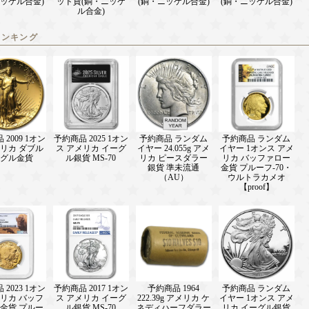
ニッケル合金)
ッド貨(銅・ニッケ
(銅・ニッケル合金)
(銅・ニッケル合金)
ル合金)
ランキング
2009 1オン
予約商品 2025 1オン
予約商品 ランダム
予約商品 ランダム
メリカ ダブル
ス アメリカ イーグ
イヤー 24.055g アメ
イヤー 1オンス アメ
グル金貨
ル銀貨 MS-70
リカ ピースダラー
リカ バッファロー
銀貨 準未流通
金貨 プルーフ-70・
（AU）
ウルトラカメオ
【proof】
2023 1オン
予約商品 2017 1オン
予約商品 1964
予約商品 ランダム
メリカ バッフ
ス アメリカ イーグ
222.39g アメリカ ケ
イヤー 1オンス アメ
 金貨 プルー
ル銀貨 MS-70
ネディハーフダラー
リカ イーグル銀貨