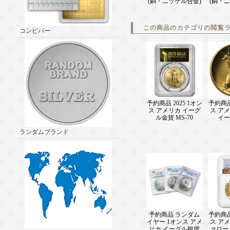
(銅・ニッケル合金)
(銅・
この商品のカテゴリの閲覧
コンビバー
予約商品 2025 1オン
予約商品 
ス アメリカ イーグ
ス ア
ル金貨 MS-70
イー
ランダムブランド
予約商品 ランダム
予約商品 
イヤー 1オンス アメ
ス ア
リカ イーグル銀貨
ァロー