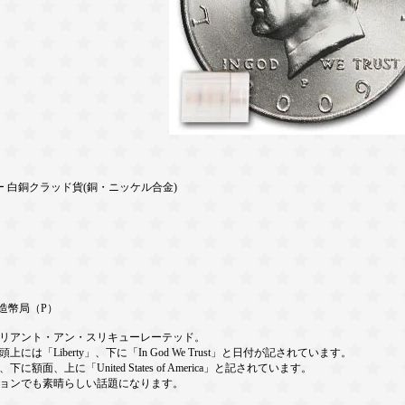
ラー 白銅クラッド貨(銅・ニッケル合金)
造幣局（P）
リリアント・アン・スリキューレーテッド。
「Liberty」、下に「In God We Trust」と日付が記されています。
、上に「United States of America」と記されています。
ョンでも素晴らしい話題になります。