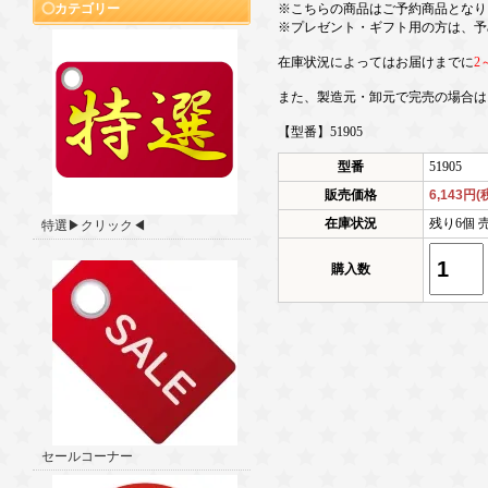
カテゴリー
※こちらの商品はご予約商品となり
※プレゼント・ギフト用の方は、予
在庫状況によってはお届けまでに
2
また、製造元・卸元で完売の場合は
【型番】51905
型番
51905
販売価格
6,143円(
在庫状況
残り6個 
特選▶クリック◀
購入数
セールコーナー