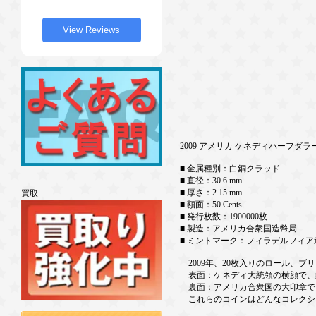
View Reviews
2009 アメリカ ケネディハーフダ
■ 金属種別：白銅クラッド
■ 直径：30.6 mm
■ 厚さ：2.15 mm
買取
■ 額面：50 Cents
■ 発行枚数：1900000枚
■ 製造：アメリカ合衆国造幣局
■ ミントマーク：フィラデルフィア
2009年、20枚入りのロール、ブ
表面：ケネディ大統領の横顔で、頭上には
裏面：アメリカ合衆国の大印章で、下に額面
これらのコインはどんなコレクシ