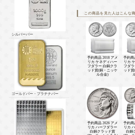
この商品を見た人はこんな
シルバーバー
予約商品 2018 アメ
予約商品
リカ ケネディハー
リカ 
フダラー 白銅クラ
フダラ
ッド貨(銅・ニッケ
ッド貨
ル合金)
ゴールドバー・プラチナバー
予約商品 2026 アメ
予約商品
リカ ハーフダラー
リカ 
白銅クラッド貨
白銅