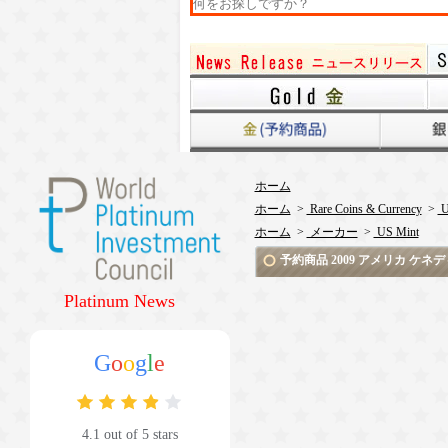
ホーム
ホーム
>
Rare Coins & Currency
>
U
ホーム
>
メーカー
>
US Mint
予約商品 2009 アメリカ ケ
Platinum News
G
o
o
g
l
e
4.1 out of 5 stars