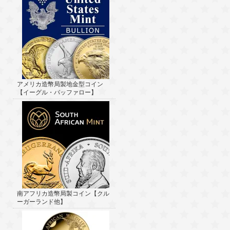
アメリカ造幣局製地金型コイン
【イーグル・バッファロー】
南アフリカ造幣局製コイン【クル
ーガーランド他】