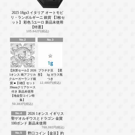
2025 18gx3 イタリア オートモビ
リ・ランボルギーニ 銀貨 【3枚セ
ット】 彩色 5ユーロ 新品未使用
【特選】
105,642円(税込)
No.2
No.3
【決算セール】2026
プラチナ豆 【星
1オンス 南アフリカ
形】 1g ガラス瓶
クルーガーランド銀
つき
12,480円(税込)
貨 ■【5枚】セット
39mmクリアケース
付き 新品未使用
【地金型コイン特
集】
59,383円(税込)
No.4
2026 1オンス イギリス
聖ゲオルギウスとドラゴン 金貨
100ポンド 新品未使用
788,092円(税込)
No.5
野口コイン【金豆】約