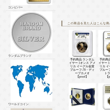
コンビバー
この商品を見た人はこんな商
ランダムブランド
予約商品 ランダム
予約商
イヤー 1オンス アメ
イヤー 
リカ イーグル金貨
リカ 
プルーフ-70・ディ
プルーフ
ープカメオ
ト
【proof】
【p
ワールドコイン