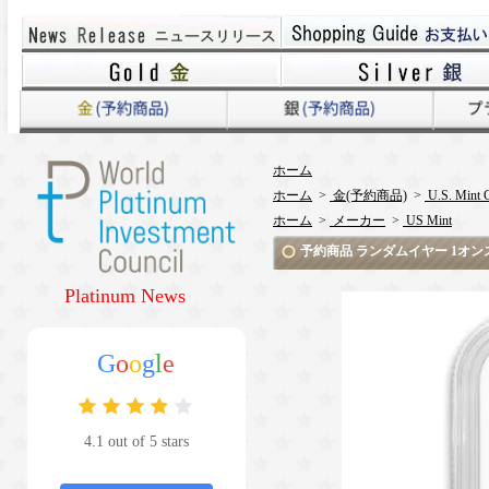
ホーム
ホーム
>
金(予約商品)
>
U.S. Mint 
ホーム
>
メーカー
>
US Mint
予約商品 ランダムイヤー 1オンス
Platinum News
G
o
o
g
l
e
4.1 out of 5 stars