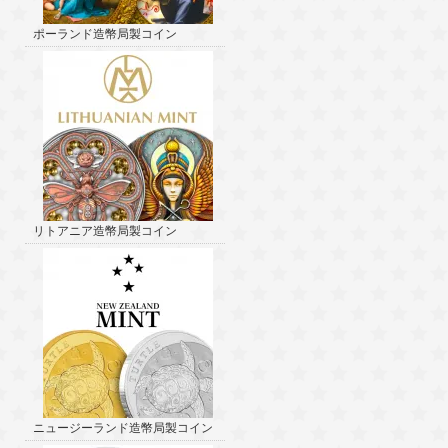
ポーランド造幣局製コイン
リトアニア造幣局製コイン
ニュージーランド造幣局製コイン