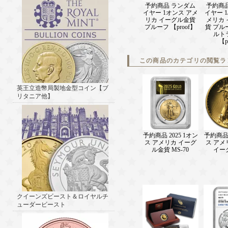
予約商品 ランダム
予約商
イヤー 1オンス アメ
イヤー 1
リカ イーグル金貨
メリカ
プルーフ 【proof】
貨 プル
ルト
【p
この商品のカテゴリの閲覧ラ
英王立造幣局製地金型コイン【ブ
リタニア他】
予約商品 2025 1オン
予約商品 
ス アメリカ イーグ
ス アメ
ル金貨 MS-70
イー
クイーンズビースト＆ロイヤルチ
ューダービースト