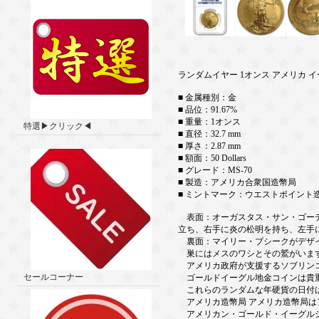
ランダムイヤー 1オンス アメリカ イー
■ 金属種別：金
■ 品位：91.67%
■ 重量：1オンス
特選▶クリック◀
■ 直径：32.7 mm
■ 厚さ：2.87 mm
■ 額面：50 Dollars
■ グレード：MS-70
■ 製造：アメリカ合衆国造幣局
■ ミントマーク：ウエストポイント
表面：オーガスタス・サン・ゴーデ
立ち、右手に炎の松明を持ち、左手
裏面：マイリー・ブシークがデザイ
巣にはメスのワシとその鷲がいま
アメリカ政府が支援するソブリン
セールコーナー
ゴールドイーグル地金コインは貴
これらのランダムな年硬貨の日付は
アメリカ造幣局 アメリカ造幣局は
アメリカン・ゴールド・イーグルシ