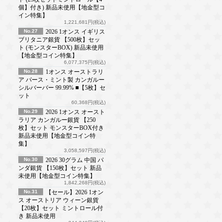
個】付き) 新品未使用【地金型コ
イン特集】
1,221,681円(税込)
No.27
2026 1オンス イギリス
ブリタニア銀貨 【500枚】セッ
ト (モンスターBOX) 新品未使用
【地金型コイン特集】
6,077,375円(税込)
No.28
1オンス オーストラリ
ア パース・ミント製 カンガルー
シルバーバー 99.99% ■【5枚】セ
ット
60,368円(税込)
No.29
2026 1オンス オースト
ラリア カンガルー銀貨 【250
枚】セット モンスターBOX付き
新品未使用【地金型コイン特
集】
3,058,597円(税込)
No.30
2026 30グラム 中国 パ
ンダ銀貨 【150枚】セット 新品
未使用【地金型コイン特集】
1,842,268円(税込)
No.31
【セール】2026 1オン
ス オーストリア ウィーン銀貨
【20枚】セット ミントロール付
き 新品未使用