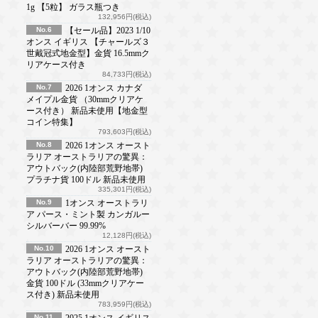
1g 【5粒】 ガラス瓶つき
132,956円(税込)
No.6
【セール品】2023 1/10
オンス イギリス 【チャールズ３
世戴冠式地金型】金貨 16.5mmク
リアケース付き
84,733円(税込)
No.7
2026 1オンス カナダ
メイプル金貨 （30mmクリアケ
ース付き） 新品未使用【地金型
コイン特集】
793,603円(税込)
No.8
2026 1オンス オースト
ラリア オーストラリアの驚異：
アウトバック(内陸部荒野地帯)
プラチナ貨 100ドル 新品未使用
335,301円(税込)
No.9
1オンス オーストラリ
ア パース・ミント製 カンガルー
シルバーバー 99.99%
12,128円(税込)
No.10
2026 1オンス オースト
ラリア オーストラリアの驚異：
アウトバック(内陸部荒野地帯)
金貨 100ドル (33mmクリアケー
ス付き) 新品未使用
783,959円(税込)
No.11
2025 1オンス イギリス