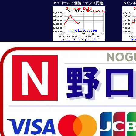
NYゴールド価格：オンス円建
NYシ