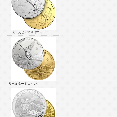
干支（えと）で選ぶコイン
リベルタードコイン