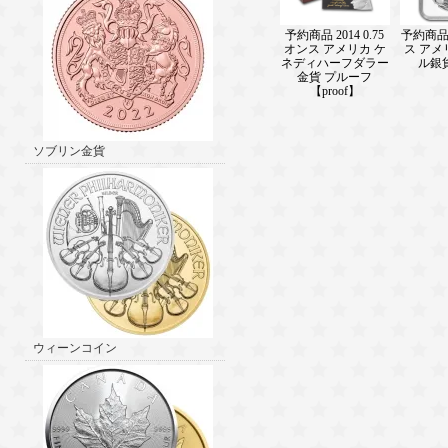
予約商品 2014 0.75
予約商品 
オンス アメリカ ケ
ス アメ
ネディハーフダラー
ル銀貨
金貨 プルーフ
【proof】
ソブリン金貨
ウィーンコイン