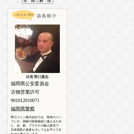
社長 野口貴志
福岡県公安委員会
古物営業許可
901012010071
福岡県警察
野口コイン株式会社では、将来のイン
フレや、国家の財政破綻に備えるため
に、金、銀、プラチナの輸入販売で、
日本国民の資産を少しでもお守りでき
ればと考えています。