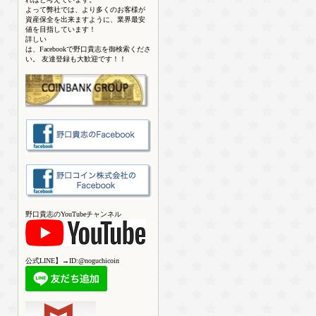
よって弊社では、より多くのお客様が
資産保全を出来ますように、業界最安
値を目指しています！
詳しい
は、Facebookで野口貴志を御検索くださ
い。 友達登録も大歓迎です！！
野口貴志のYouTubeチャンネル
公式LINE】→ID:@noguchicoin