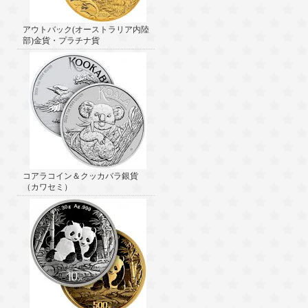
アウトバック(オーストラリア内陸
部)金貨・プラチナ貨
コアラコイン＆クッカバラ銀貨
（カワセミ）