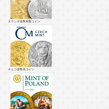
オランダ造幣局製コイン
チェコ造幣局コイン