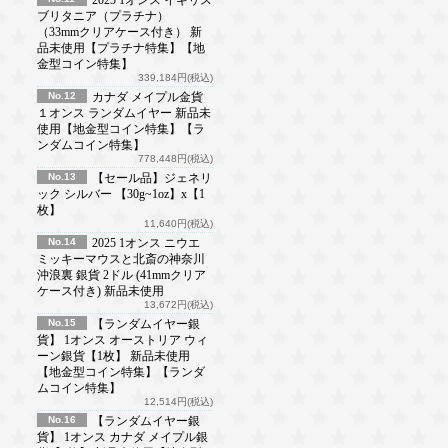
ブリタニア（プラチナ）
（33mmクリアケース付き） 新
品未使用【プラチナ特集】【地
金型コイン特集】
339,184円(税込)
No.12
カナダ メイプル金貨
１オンス ランダムイヤー 新品未
使用【地金型コイン特集】【ラ
ンダムコイン特集】
778,448円(税込)
No.13
【セール品】ジェネリ
ック シルバー 【30g~1oz】x【1
枚】
11,640円(税込)
No.14
2025 1オンス ニウエ
ミッキーマウスと北斎の神奈川
沖浪裏 銀貨 2ドル (41mmクリア
ケース付き) 新品未使用
13,672円(税込)
No.15
【ランダムイヤー銀
貨】 1オンス オーストリア ウィ
ーン銀貨【1枚】 新品未使用
【地金型コイン特集】【ランダ
ムコイン特集】
12,514円(税込)
No.16
【ランダムイヤー銀
貨】 1オンス カナダ メイプル銀