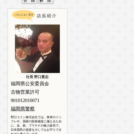
社長 野口貴志
福岡県公安委員会
古物営業許可
901012010071
福岡県警察
野口コイン株式会社では、将来のイン
フレや、国家の財政破綻に備えるため
に、金、銀、プラチナの輸入販売で、
日本国民の資産を少しでもお守りでき
ればと考えています。