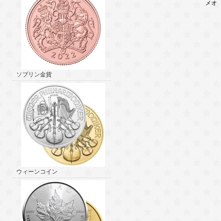
メオ 【
ソブリン金貨
ウィーンコイン