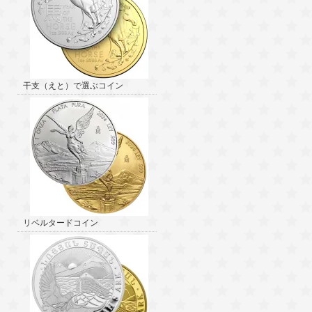
干支（えと）で選ぶコイン
リベルタードコイン