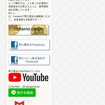
よって弊社では、より多くのお客様が
資産保全を出来ますように、業界最安
値を目指しています！
詳しい
は、Facebookで野口貴志を御検索くださ
い。 友達登録も大歓迎です！！
野口貴志のYouTubeチャンネル
公式LINE】→ID:@noguchicoin