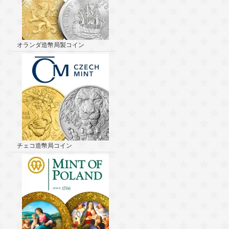
オランダ造幣局製コイン
チェコ造幣局コイン