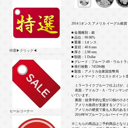
2014 1オンス アメリカ イーグル銀貨
■ 金属種別：銀
■ 品位：99.90%
■ 重量：1オンス
■ 直径：40.6 mm
特選▶クリック◀
■ 厚さ：2.98 mm
■ 額面：1 Dollar
■ グレード：プルーフ-69・ウルト
■ 発行枚数：745394枚
■ 製造：アメリカ合衆国造幣局
■ ミントマーク：ウエストポイント
ミラーライクプルーフ仕上げが、さ
表面：アドルフ・A・ワインマンの
いています。
裏面：紋章学的な鷲が13個の小さ
アメリカ政府が支援するソブリン
アメリカの硬貨で最も人気のあるデ
セールコーナー
2014年Wプルーフシルバーイーグ
※こちらの商品はご予約商品となり