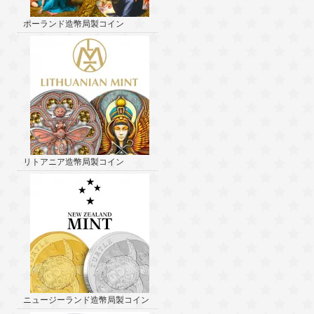
ポーランド造幣局製コイン
リトアニア造幣局製コイン
ニュージーランド造幣局製コイン