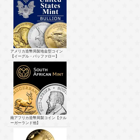
アメリカ造幣局製地金型コイン
【イーグル・バッファロー】
南アフリカ造幣局製コイン【クル
ーガーランド他】