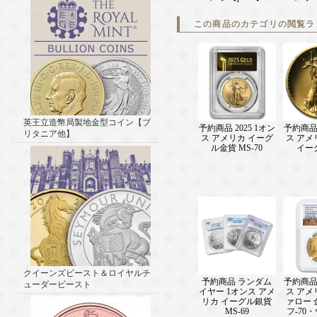
この商品のカテゴリの閲覧ラ
英王立造幣局製地金型コイン【ブ
予約商品 2025 1オン
予約商品 
リタニア他】
ス アメリカ イーグ
ス アメ
ル金貨 MS-70
イー
クイーンズビースト＆ロイヤルチ
予約商品 ランダム
予約商品 
ューダービースト
イヤー 1オンス アメ
ス アメ
リカ イーグル銀貨
ァロー 
MS-69
フ-70