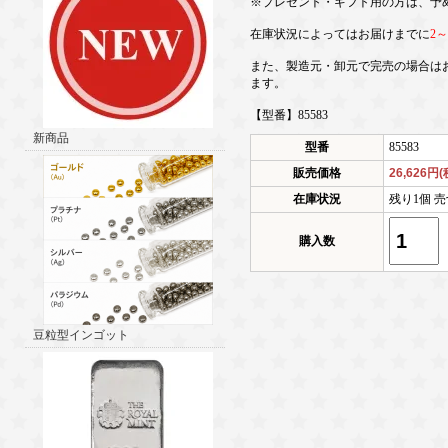
※プレゼント・ギフト用の方は、予
在庫状況によってはお届けまでに
2
また、製造元・卸元で完売の場合は
ます。
【型番】85583
新商品
型番
85583
販売価格
26,626円
在庫状況
残り1個 売
購入数
豆粒型インゴット