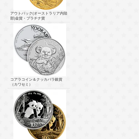
アウトバック(オーストラリア内陸
部)金貨・プラチナ貨
コアラコイン＆クッカバラ銀貨
（カワセミ）