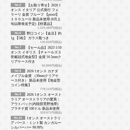
No.5
【お取り寄せ】2026 1
オンス イタリア 公式発行 フェ
ラーリ 金貨 プルーフ 【proof】
１００ユーロ 新品未使用 (8月上
旬以降発送予定)【特選品】
1,225,480円(税込)
No.6
野口コイン【金豆】約
1g 【5粒】 ガラス瓶つき
130,026円(税込)
No.7
【セール品】2023 1/10
オンス イギリス 【チャールズ３
世戴冠式地金型】金貨 16.5mmク
リアケース付き
82,866円(税込)
No.8
2026 1オンス カナダ
メイプル金貨 （30mmクリアケ
ース付き） 新品未使用【地金型
コイン特集】
776,115円(税込)
No.9
2026 1オンス オースト
ラリア オーストラリアの驚異：
アウトバック(内陸部荒野地帯)
プラチナ貨 100ドル 新品未使用
328,971円(税込)
No.10
1オンス オーストラリ
ア パース・ミント製 カンガルー
シルバーバー 99.99%