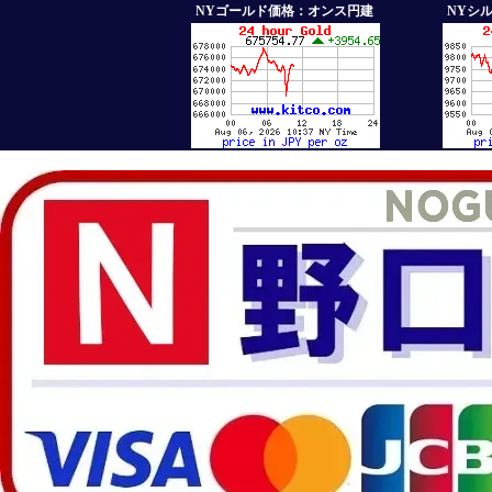
NYゴールド価格：オンス円建
NYシ