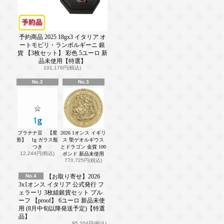
予約商品 2025 18gx3 イタリア オ
ートモビリ・ランボルギーニ 銀
貨 【3枚セット】 彩色 5ユーロ 新
品未使用【特選】
101,178円(税込)
No.2
No.3
プラチナ豆 【星
2026 1オンス イギリ
形】 1g ガラス瓶
ス 聖ゲオルギウス
つき
とドラゴン 金貨 100
12,244円(税込)
ポンド 新品未使用
770,725円(税込)
No.4
【お取り寄せ】2026
3x1オンス イタリア 公式発行 フ
ェラーリ 3枚組銀貨セット プル
ーフ 【proof】 6ユーロ 新品未使
用 (8月中旬以降発送予定)【特選
品】
95,204円(税込)