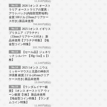
11,616円(税込)
No.11
2026 1オンス オースト
ラリア オーストラリアの驚異：
アウトバック(内陸部荒野地帯)
金貨 100ドル (33mmクリアケー
ス付き) 新品未使用
766,683円(税込)
No.12
2025 1オンス イギリス
ブリタニア（プラチナ）
（33mmクリアケース付き） 新
品未使用【プラチナ特集】【地
金型コイン特集】
332,781円(税込)
No.13
【セール品】ジェネリ
ック シルバー 【30g~1oz】x【1
枚】
11,149円(税込)
No.14
2025 1オンス ニウエ
ミッキーマウスと北斎の神奈川
沖浪裏 銀貨 2ドル (41mmクリア
ケース付き) 新品未使用
13,094円(税込)
No.15
【ランダムイヤー銀
貨】 1オンス オーストリア ウィ
ーン銀貨【1枚】 新品未使用
【地金型コイン特集】【ランダ
ムコイン特集】
11,985円(税込)