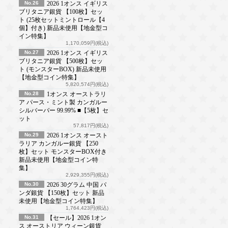
No.26
2026 1オンス イギリス
ブリタニア銀貨 【100枚】セッ
ト (25枚セットミントロール【4
個】付き) 新品未使用【地金型コ
イン特集】
1,170,059円(税込)
No.27
2026 1オンス イギリス
ブリタニア銀貨 【500枚】セッ
ト (モンスターBOX) 新品未使用
【地金型コイン特集】
5,820,574円(税込)
No.28
1オンス オーストラリ
ア パース・ミント製 カンガルー
シルバーバー 99.99% ■【5枚】セ
ット
57,817円(税込)
No.29
2026 1オンス オースト
ラリア カンガルー銀貨 【250
枚】セット モンスターBOX付き
新品未使用【地金型コイン特
集】
2,929,355円(税込)
No.30
2026 30グラム 中国 パ
ンダ銀貨 【150枚】セット 新品
未使用【地金型コイン特集】
1,764,423円(税込)
No.31
【セール】2026 1オン
ス オーストリア ウィーン銀貨