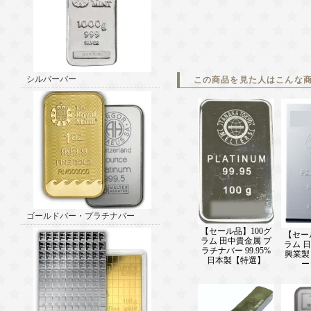
シルバーバー
この商品を見た人はこんな
ゴールドバー・プラチナバー
【セール品】100グ
【セー
ラム 田中貴金属 プ
ラム 
ラチナバー 99.95%
興業製
日本製【特選】
ー 