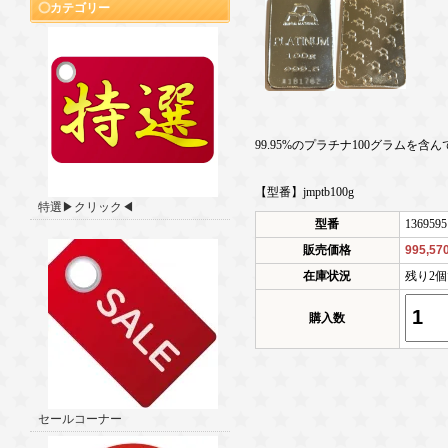
カテゴリー
99.95%のプラチナ100グラムを含
【型番】jmptb100g
特選▶クリック◀
型番
1369595
販売価格
995,5
在庫状況
残り2
購入数
セールコーナー