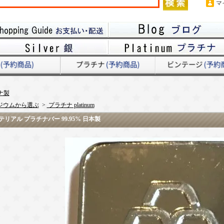
マ
ナ製
ジウムから選ぶ
>
プラチナ platinum
リアル プラチナバー 99.95% 日本製