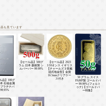
商品も見ています
【セール品】500グ
【セール品】2023
ラム 日本 森銀製 シ
1/10オンス イギリス
ルバーバー 99.99%
【チャールズ３世戴
冠式地金型】金貨
16.5mmクリアケー
50 グラム スイス
ス付き
ル品】100グ
PAMP製 ゴールドバ
日本 石福金属
ー 99.99% (フォルト
 プラチナバ
ゥナ)【ゴールドバ
99.95%
ー特集】