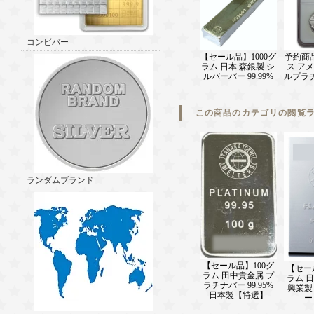
コンビバー
【セール品】1000グ
予約商品 
ラム 日本 森銀製 シ
ス ア
ルバーバー 99.99%
ルプラチ
この商品のカテゴリの閲覧
ランダムブランド
【セール品】100グ
【セー
ラム 田中貴金属 プ
ラム 
ラチナバー 99.95%
興業製
日本製【特選】
ー 