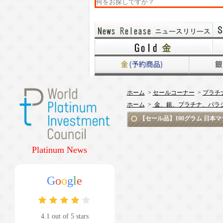
ホーム
>
セールコーナー
>
プラチ
ホーム
>
金、銀、プラチナ、パラ
【セール品】100グラム 日本マテ
Platinum News
G
o
o
g
l
e
4.1 out of 5 stars