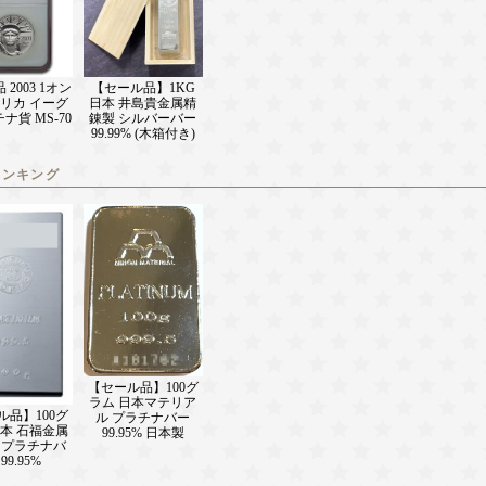
2003 1オン
【セール品】1KG
メリカ イーグ
日本 井島貴金属精
ナ貨 MS-70
錬製 シルバーバー
99.99% (木箱付き)
ランキング
【セール品】100グ
ラム 日本マテリア
ル品】100グ
ル プラチナバー
日本 石福金属
99.95% 日本製
 プラチナバ
99.95%