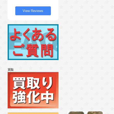
View Reviews
買取