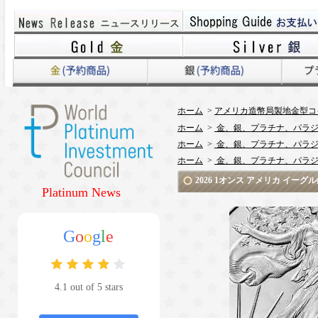
ホーム
>
アメリカ造幣局製地金型コ
ホーム
>
金、銀、プラチナ、パラジ
ホーム
>
金、銀、プラチナ、パラジ
ホーム
>
金、銀、プラチナ、パラジ
2026 1オンス アメリカ イー
Platinum News
G
o
o
g
l
e
4.1 out of 5 stars