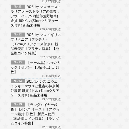
11,977円(税込)
No.11
2026 1オンス オースト
ラリア オーストラリアの驚異：
アウトバック(内陸部荒野地帯)
金貨 100ドル (33mmクリアケー
ス付き) 新品未使用
779,780円(税込)
No.12
2025 1オンス イギリス
ブリタニア（プラチナ）
（33mmクリアケース付き） 新
品未使用【プラチナ特集】【地
金型コイン特集】
337,585円(税込)
No.13
【セール品】ジェネリ
ック シルバー 【30g~1oz】x【1
枚】
11,496円(税込)
No.14
2025 1オンス ニウエ
ミッキーマウスと北斎の神奈川
沖浪裏 銀貨 2ドル (41mmクリア
ケース付き) 新品未使用
13,502円(税込)
No.15
【ランダムイヤー銀
貨】 1オンス オーストリア ウィ
ーン銀貨【1枚】 新品未使用
【地金型コイン特集】【ランダ
ムコイン特集】
12,358円(税込)