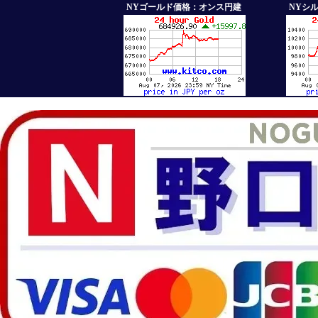
NYゴールド価格：オンス円建
NYシ