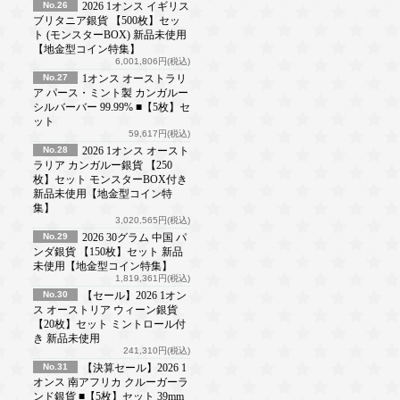
No.26
2026 1オンス イギリス
ブリタニア銀貨 【500枚】セッ
ト (モンスターBOX) 新品未使用
【地金型コイン特集】
6,001,806円(税込)
No.27
1オンス オーストラリ
ア パース・ミント製 カンガルー
シルバーバー 99.99% ■【5枚】セ
ット
59,617円(税込)
No.28
2026 1オンス オースト
ラリア カンガルー銀貨 【250
枚】セット モンスターBOX付き
新品未使用【地金型コイン特
集】
3,020,565円(税込)
No.29
2026 30グラム 中国 パ
ンダ銀貨 【150枚】セット 新品
未使用【地金型コイン特集】
1,819,361円(税込)
No.30
【セール】2026 1オン
ス オーストリア ウィーン銀貨
【20枚】セット ミントロール付
き 新品未使用
241,310円(税込)
No.31
【決算セール】2026 1
オンス 南アフリカ クルーガーラ
ンド銀貨 ■【5枚】セット 39mm