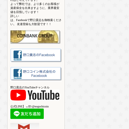
よって弊社では、より多くのお客様が
資産保全を出来ますように、業界最安
値を目指しています！
詳しい
は、Facebookで野口貴志を御検索くださ
い。 友達登録も大歓迎です！！
野口貴志のYouTubeチャンネル
公式LINE】→ID:@noguchicoin