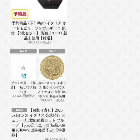
予約商品 2025 18gx3 イタリア オ
ートモビリ・ランボルギーニ 銀
貨 【3枚セット】 彩色 5ユーロ 新
品未使用【特選】
104,328円(税込)
No.2
No.3
プラチナ豆 【星
2026 1オンス イギリ
形】 1g ガラス瓶
ス 聖ゲオルギウス
つき
とドラゴン 金貨 100
12,421円(税込)
ポンド 新品未使用
783,891円(税込)
No.4
【お取り寄せ】2026
3x1オンス イタリア 公式発行 フ
ェラーリ 3枚組銀貨セット プル
ーフ 【proof】 6ユーロ 新品未使
用 (8月中旬以降発送予定)【特選
品】
98,169円(税込)