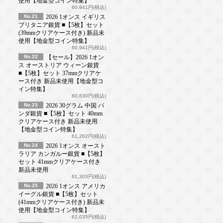
使用【地金型コイン特集】
60,941円(税込)
No.21
2026 1オンス イギリス
ブリタニア銀貨 ■【5枚】セット
(39mmクリアケース付き) 新品未
使用【地金型コイン特集】
60,941円(税込)
No.22
【セール】2026 1オン
ス オーストリア ウィーン銀貨
■【5枚】セット 37mmクリアケ
ース付き 新品未使用【地金型コ
イン特集】
60,630円(税込)
No.23
2026 30グラム 中国 パ
ンダ銀貨 ■【5枚】セット 40mm
クリアケース付き 新品未使用
【地金型コイン特集】
61,262円(税込)
No.24
2026 1オンス オースト
ラリア カンガルー銀貨 ■【5枚】
セット 41mmクリアケース付き
新品未使用
61,303円(税込)
No.25
2026 1オンス アメリカ
イーグル銀貨 ■【5枚】セット
(41mmクリアケース付き) 新品未
使用【地金型コイン特集】
62,035円(税込)