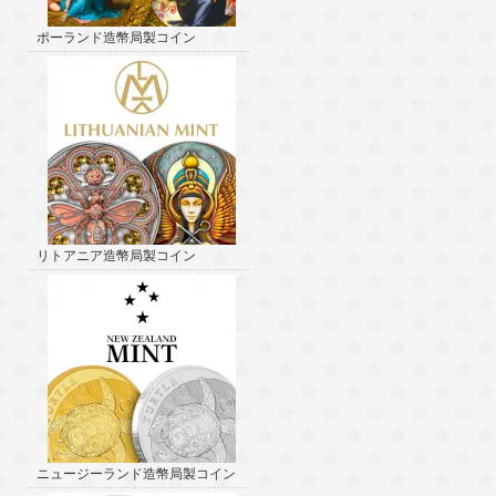
ポーランド造幣局製コイン
リトアニア造幣局製コイン
ニュージーランド造幣局製コイン