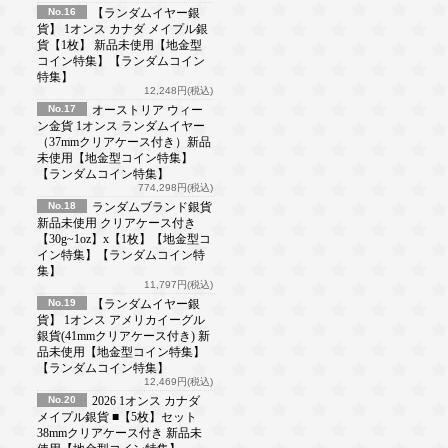
No.16
【ランダムイヤー銀
貨】 1オンス カナダ メイプル銀
貨【1枚】 新品未使用【地金型
コイン特集】【ランダムコイン
特集】
12,248円(税込)
No.17
オーストリア ウィー
ン金貨 1オンス ランダムイヤー
（37mmクリアケース付き）新品
未使用【地金型コイン特集】
【ランダムコイン特集】
774,298円(税込)
No.18
ランダムブランド銀貨
新品未使用 クリアケース付き
【30g~1oz】x【1枚】【地金型コ
イン特集】【ランダムコイン特
集】
11,797円(税込)
No.19
【ランダムイヤー銀
貨】 1オンス アメリカイーグル
銀貨(41mmクリアケース付き) 新
品未使用【地金型コイン特集】
【ランダムコイン特集】
12,469円(税込)
No.20
2026 1オンス カナダ
メイプル銀貨 ■【5枚】セット
38mmクリアケース付き 新品未