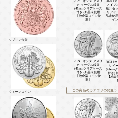
2026 1オンス アメリ
2026 
カ イーグル銀貨
メイプル
(41mmクリアケース
枚】セッ
付き) 新品未使用
リアケ
【地金型コイン特
品未使
集】
イ
ソブリン金貨
2024 1オンス アメリ
2023 
カ イーグル銀貨
カ イ
(41mmクリアケース
(41m
付き) 新品未使用
付き)
【地金型コイン特
【地金
集】
この商品のカテゴリの閲覧ラ
ウィーンコイン