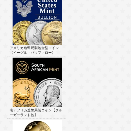
アメリカ造幣局製地金型コイン
【イーグル・バッファロー】
南アフリカ造幣局製コイン【クル
ーガーランド他】