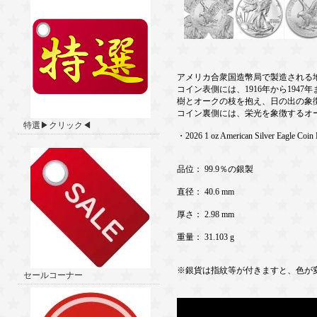
アメリカ合衆国造幣局で製造される
コイン表側には、1916年から19
樹とオークの枝を抱え、日の出の象
コイン裏側には、栄光を象徴するオ
特選▶クリック◀
・2026 1 oz American Silver Eagle Coin
品位： 99.9％の銀製
直径： 40.6 mm
厚さ： 2.98 mm
重量： 31.103 g
※銀貨は指紋等が付きますと、色が
セールコーナー