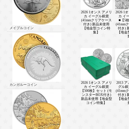
2026 1オンス アメリ
2026 
カ イーグル銀貨
カ イ
(41mmクリアケース
■【5
付き) 新品未使用
(41m
メイプルコイン
【地金型コイン特
付き)
集】
【地金
2026 1オンス アメリ
2013 
カンガルーコイン
カ イーグル銀貨
グル銀
【500枚】セット (モ
(41m
ンスターBOX付き)
付き)
新品未使用【地金型
【地金
コイン特集】