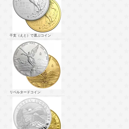
干支（えと）で選ぶコイン
リベルタードコイン