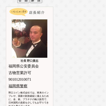
社長 野口貴志
福岡県公安委員会
古物営業許可
901012010071
福岡県警察
野口コイン株式会社では、将来のイン
フレや、国家の財政破綻に備えるため
に、金、銀、プラチナの輸入販売で、
日本国民の資産を少しでもお守りでき
ればと考えています。