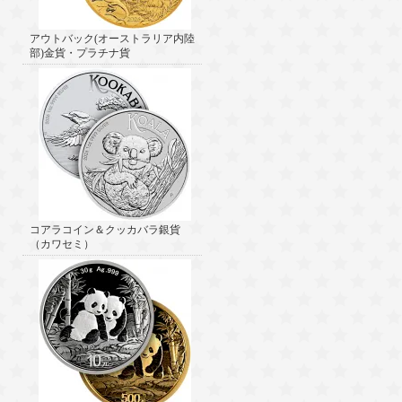
アウトバック(オーストラリア内陸
部)金貨・プラチナ貨
コアラコイン＆クッカバラ銀貨
（カワセミ）