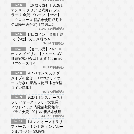
No.5
【お取り寄せ】2026 1
オンス イタリア 公式発行 フェ
ラーリ 金貨 プルーフ 【proof】
１００ユーロ 新品未使用 (8月上
旬以降発送予定)【特選品】
1,246,414円(税込)
No.6
野口コイン【金豆】約
1g 【5粒】 ガラス瓶つき
132,247円(税込)
No.7
【セール品】2023 1/10
オンス イギリス 【チャールズ３
世戴冠式地金型】金貨 16.5mmク
リアケース付き
84,282円(税込)
No.8
2026 1オンス カナダ
メイプル金貨 （30mmクリアケ
ース付き） 新品未使用【地金型
コイン特集】
789,373円(税込)
No.9
2026 1オンス オースト
ラリア オーストラリアの驚異：
アウトバック(内陸部荒野地帯)
プラチナ貨 100ドル 新品未使用
333,721円(税込)
No.10
1オンス オーストラリ
ア パース・ミント製 カンガルー
シルバーバー 99.99%