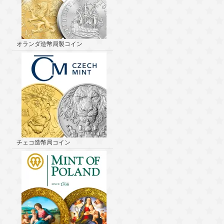
オランダ造幣局製コイン
チェコ造幣局コイン