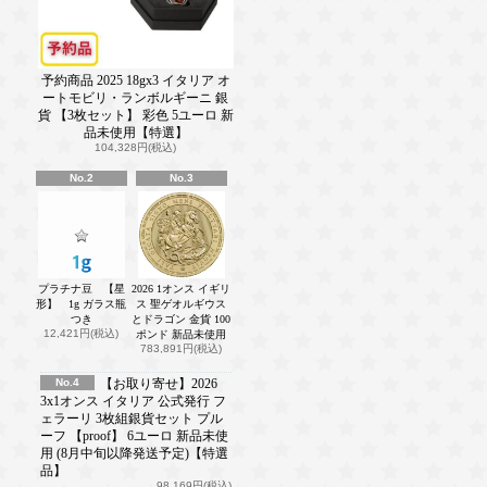
予約商品 2025 18gx3 イタリア オ
ートモビリ・ランボルギーニ 銀
貨 【3枚セット】 彩色 5ユーロ 新
品未使用【特選】
104,328円(税込)
No.2
No.3
プラチナ豆 【星
2026 1オンス イギリ
形】 1g ガラス瓶
ス 聖ゲオルギウス
つき
とドラゴン 金貨 100
12,421円(税込)
ポンド 新品未使用
783,891円(税込)
No.4
【お取り寄せ】2026
3x1オンス イタリア 公式発行 フ
ェラーリ 3枚組銀貨セット プル
ーフ 【proof】 6ユーロ 新品未使
用 (8月中旬以降発送予定)【特選
品】
98,169円(税込)