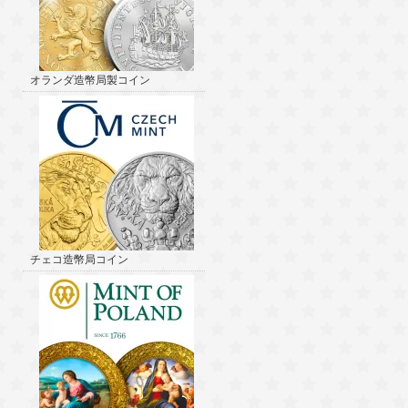
オランダ造幣局製コイン
チェコ造幣局コイン