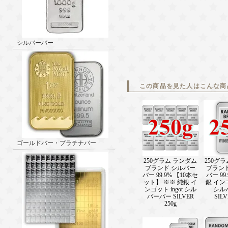
シルバーバー
この商品を見た人はこんな商
ゴールドバー・プラチナバー
250グラム ランダム
250グ
ブランド シルバー
ブラン
バー 99.9% 【10本セ
バー 99
ット】 ※※ 純銀 イ
銀 インゴ
ンゴット ingot シル
シル
バーバー SILVER
SILV
250g