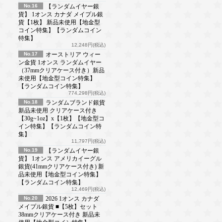
No.16
【ランダムイヤー銀
貨】 1オンス カナダ メイプル銀
貨【1枚】 新品未使用【地金型
コイン特集】【ランダムコイン
特集】
12,248円(税込)
No.17
オーストリア ウィー
ン金貨 1オンス ランダムイヤー
（37mmクリアケース付き）新品
未使用【地金型コイン特集】
【ランダムコイン特集】
774,298円(税込)
No.18
ランダムブランド銀貨
新品未使用 クリアケース付き
【30g~1oz】x【1枚】【地金型コ
イン特集】【ランダムコイン特
集】
11,797円(税込)
No.19
【ランダムイヤー銀
貨】 1オンス アメリカイーグル
銀貨(41mmクリアケース付き) 新
品未使用【地金型コイン特集】
【ランダムコイン特集】
12,469円(税込)
No.20
2026 1オンス カナダ
メイプル銀貨 ■【5枚】セット
38mmクリアケース付き 新品未