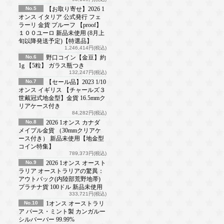
No.5
【お取り寄せ】2026 1
オンス イタリア 公式発行 フェ
ラーリ 金貨 プルーフ 【proof】
１００ユーロ 新品未使用 (8月上
旬以降発送予定)【特選品】
1,246,414円(税込)
No.6
野口コイン【金豆】約
1g 【5粒】 ガラス瓶つき
132,247円(税込)
No.7
【セール品】2023 1/10
オンス イギリス 【チャールズ３
世戴冠式地金型】金貨 16.5mmク
リアケース付き
84,282円(税込)
No.8
2026 1オンス カナダ
メイプル金貨 （30mmクリアケ
ース付き） 新品未使用【地金型
コイン特集】
789,373円(税込)
No.9
2026 1オンス オースト
ラリア オーストラリアの驚異：
アウトバック(内陸部荒野地帯)
プラチナ貨 100ドル 新品未使用
333,721円(税込)
No.10
1オンス オーストラリ
ア パース・ミント製 カンガルー
シルバーバー 99.99%