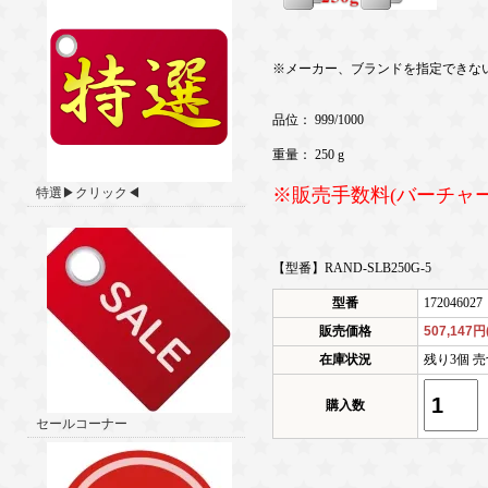
※メーカー、ブランドを指定できな
品位： 999/1000
重量： 250 g
※販売手数料(バーチャ
特選▶クリック◀
【型番】RAND-SLB250G-5
型番
172046027
販売価格
507,147
在庫状況
残り3個 売
購入数
セールコーナー