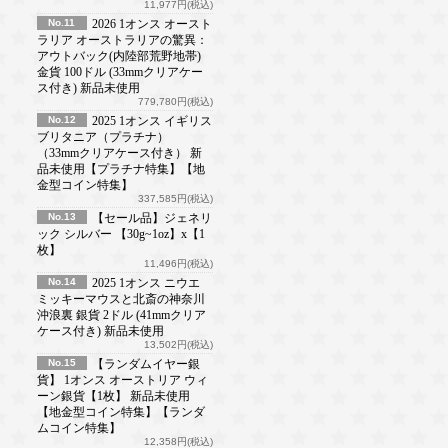
11,977円(税込)
No.11
2026 1オンス オースト
ラリア オーストラリアの驚異：
アウトバック(内陸部荒野地帯)
金貨 100ドル (33mmクリアケー
ス付き) 新品未使用
779,780円(税込)
No.12
2025 1オンス イギリス
ブリタニア（プラチナ）
（33mmクリアケース付き） 新
品未使用【プラチナ特集】【地
金型コイン特集】
337,585円(税込)
No.13
【セール品】ジェネリ
ック シルバー 【30g~1oz】x【1
枚】
11,496円(税込)
No.14
2025 1オンス ニウエ
ミッキーマウスと北斎の神奈川
沖浪裏 銀貨 2ドル (41mmクリア
ケース付き) 新品未使用
13,502円(税込)
No.15
【ランダムイヤー銀
貨】 1オンス オーストリア ウィ
ーン銀貨【1枚】 新品未使用
【地金型コイン特集】【ランダ
ムコイン特集】
12,358円(税込)