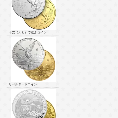
干支（えと）で選ぶコイン
リベルタードコイン