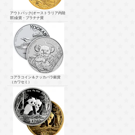
アウトバック(オーストラリア内陸
部)金貨・プラチナ貨
コアラコイン＆クッカバラ銀貨
（カワセミ）