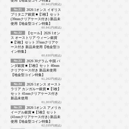
使用【地金型コイン特集】
60,941円(税込)
No.21
2026 1オンス イギリス
ブリタニア銀貨 ■【5枚】セット
(39mmクリアケース付き) 新品未
使用【地金型コイン特集】
60,941円(税込)
No.22
【セール】2026 1オン
ス オーストリア ウィーン銀貨
■【5枚】セット 37mmクリアケ
ース付き 新品未使用【地金型コ
イン特集】
60,630円(税込)
No.23
2026 30グラム 中国 パ
ンダ銀貨 ■【5枚】セット 40mm
クリアケース付き 新品未使用
【地金型コイン特集】
61,262円(税込)
No.24
2026 1オンス オースト
ラリア カンガルー銀貨 ■【5枚】
セット 41mmクリアケース付き
新品未使用
61,303円(税込)
No.25
2026 1オンス アメリカ
イーグル銀貨 ■【5枚】セット
(41mmクリアケース付き) 新品未
使用【地金型コイン特集】
62,035円(税込)