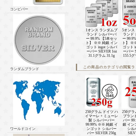
コンビバー
1オンス ランダムブ
5オンス
ランド シルバーバ
ランド
ー 99.9% 【5本セッ
ー 99.
ト】 ※※ 純銀 イン
ト】 ※
ゴット ingot シルバ
ゴット i
ーバー SILVER 1oz
ーバー SI
31.1グラム 31.1g
155.5グ
この商品のカテゴリの閲覧ラ
ランダムブランド
250グラム ドイツ ハ
250グ
イマーレ + ミューレ
ブラン
製 シルバーバー
バー 99
99.99% ※※ 純銀 イ
銀 インゴ
ワールドコイン
ンゴット シルバー
シル
バー SILVER 250g
SILV