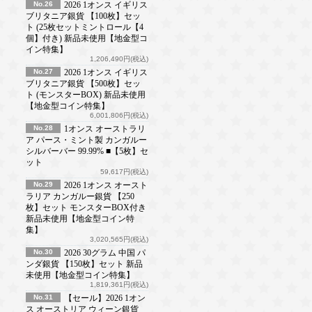
No.26
2026 1オンス イギリス
ブリタニア銀貨 【100枚】セッ
ト (25枚セットミントロール【4
個】付き) 新品未使用【地金型コ
イン特集】
1,206,490円(税込)
No.27
2026 1オンス イギリス
ブリタニア銀貨 【500枚】セッ
ト (モンスターBOX) 新品未使用
【地金型コイン特集】
6,001,806円(税込)
No.28
1オンス オーストラリ
ア パース・ミント製 カンガルー
シルバーバー 99.99% ■【5枚】セ
ット
59,617円(税込)
No.29
2026 1オンス オースト
ラリア カンガルー銀貨 【250
枚】セット モンスターBOX付き
新品未使用【地金型コイン特
集】
3,020,565円(税込)
No.30
2026 30グラム 中国 パ
ンダ銀貨 【150枚】セット 新品
未使用【地金型コイン特集】
1,819,361円(税込)
No.31
【セール】2026 1オン
ス オーストリア ウィーン銀貨