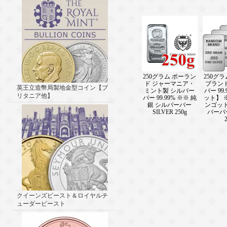
250グラム ポーラン
250グ
ド ジャーマニア・
ブラン
英王立造幣局製地金型コイン【ブ
ミント製 シルバー
バー 99
リタニア他】
バー 99.99% ※※ 純
ット】 
銀 シルバーバー
ンゴット 
SILVER 250g
バーバー
クイーンズビースト＆ロイヤルチ
ューダービースト