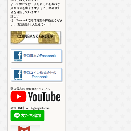
よって弊社では、より多くのお客様が
資産保全を出来ますように、業界最安
値を目指しています！
詳しい
は、Facebookで野口貴志を御検索くださ
い。 友達登録も大歓迎です！！
野口貴志のYouTubeチャンネル
公式LINE】→ID:@noguchicoin