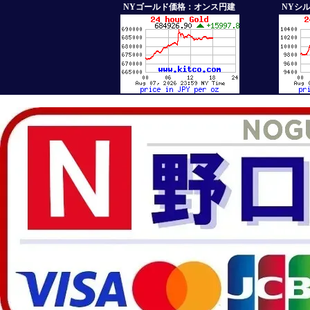
NYゴールド価格：オンス円建
NYシ