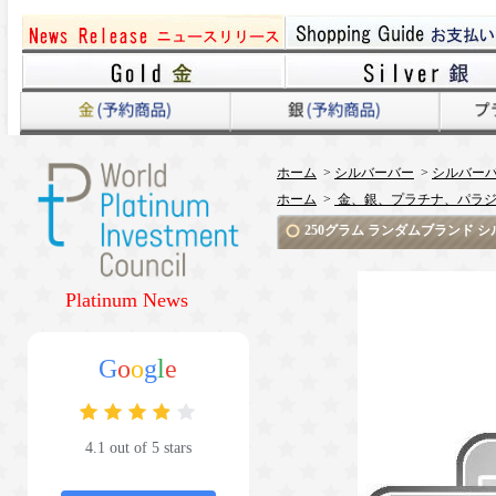
ホーム
>
シルバーバー
>
シルバーバ
ホーム
>
金、銀、プラチナ、パラジ
250グラム ランダムブランド シルバ
Platinum News
G
o
o
g
l
e
4.1 out of 5 stars