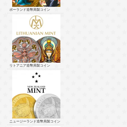
ポーランド造幣局製コイン
リトアニア造幣局製コイン
ニュージーランド造幣局製コイン