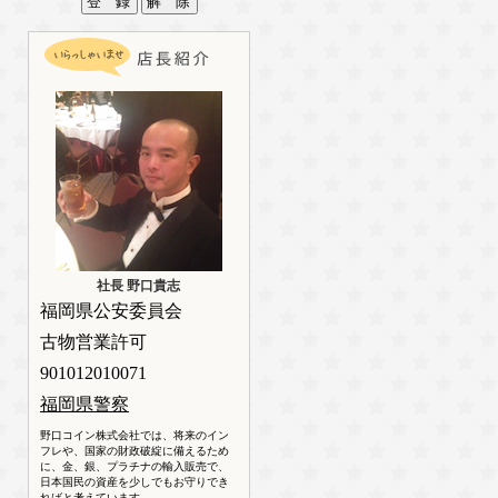
社長 野口貴志
福岡県公安委員会
古物営業許可
901012010071
福岡県警察
野口コイン株式会社では、将来のイン
フレや、国家の財政破綻に備えるため
に、金、銀、プラチナの輸入販売で、
日本国民の資産を少しでもお守りでき
ればと考えています。