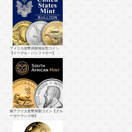
アメリカ造幣局製地金型コイン
【イーグル・バッファロー】
南アフリカ造幣局製コイン【クル
ーガーランド他】