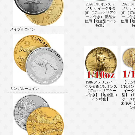
2026 1/10オンス ア
2025 1
メリカ イーグル金
メリカ
貨 （17mmクリアケ
貨 （1
ース付き） 新品未
ース付
使用【地金型コイン
使用【
特集】
メイプルコイン
1986 アメリカ イー
【ワシ横
グル金貨 1/10オンス
1/10オ
カンガルーコイン
【17mmクリアケー
イーグ
ス付き】【地金型コ
型】（1
イン特集】
ケース
未使用
ン