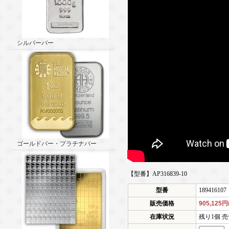
シルバーバー
ゴールドバー・プラチナバー
【型番】AP316839-10
型番
189416107
販売価格
905,125
在庫状況
残り1個 売