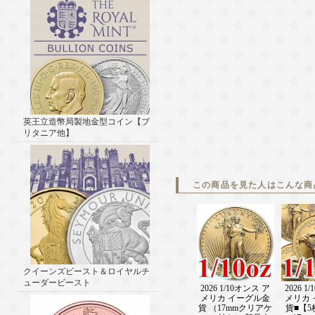
英王立造幣局製地金型コイン【ブ
リタニア他】
この商品を見た人はこんな商
クイーンズビースト＆ロイヤルチ
ューダービースト
2026 1/10オンス ア
2026 1
メリカ イーグル金
メリカ
貨 （17mmクリアケ
貨■【