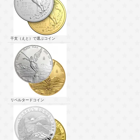
干支（えと）で選ぶコイン
リベルタードコイン