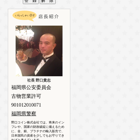
社長 野口貴志
福岡県公安委員会
古物営業許可
901012010071
福岡県警察
野口コイン株式会社では、将来のイン
フレや、国家の財政破綻に備えるため
に、金、銀、プラチナの輸入販売で、
日本国民の資産を少しでもお守りでき
ればと考えています。