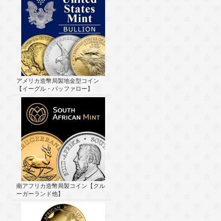
アメリカ造幣局製地金型コイン
【イーグル・バッファロー】
南アフリカ造幣局製コイン【クル
ーガーランド他】