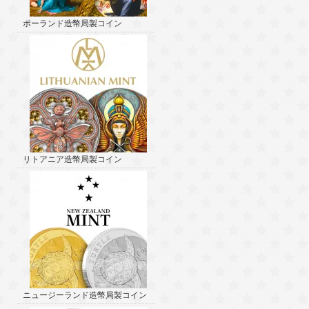
ポーランド造幣局製コイン
リトアニア造幣局製コイン
ニュージーランド造幣局製コイン