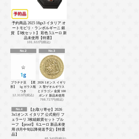
予約商品 2025 18gx3 イタリア オ
ートモビリ・ランボルギーニ 銀
貨 【3枚セット】 彩色 5ユーロ 新
品未使用【特選】
101,322円(税込)
No.2
No.3
プラチナ豆 【星
2026 1オンス イギリ
形】 1g ガラス瓶
ス 聖ゲオルギウス
つき
とドラゴン 金貨 100
12,313円(税込)
ポンド 新品未使用
768,717円(税込)
No.4
【お取り寄せ】2026
3x1オンス イタリア 公式発行 フ
ェラーリ 3枚組銀貨セット プル
ーフ 【proof】 6ユーロ 新品未使
用 (8月中旬以降発送予定)【特選
品】
95,340円(税込)