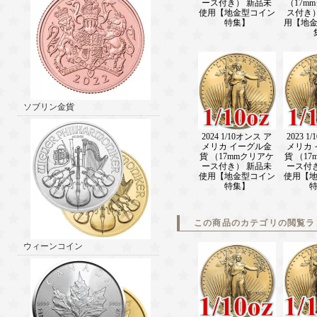
ース付き） 新品未
（17m
使用【地金型コイン
ス付き
特集】
用【地
ソブリン金貨
2024 1/10オンス ア
2023 1
メリカ イーグル金
メリカ
貨 （17mmクリアケ
貨 （1
ース付き） 新品未
ース付
使用【地金型コイン
使用【
特集】
この商品のカテゴリの閲覧ラ
ウィーンコイン