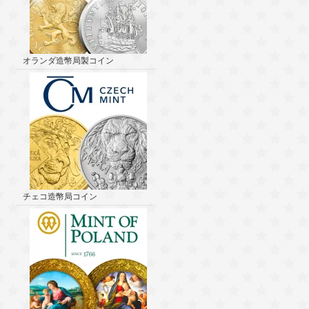
オランダ造幣局製コイン
チェコ造幣局コイン