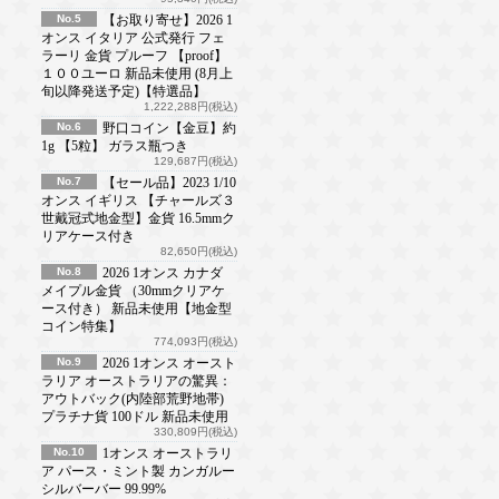
No.5
【お取り寄せ】2026 1
オンス イタリア 公式発行 フェ
ラーリ 金貨 プルーフ 【proof】
１００ユーロ 新品未使用 (8月上
旬以降発送予定)【特選品】
1,222,288円(税込)
No.6
野口コイン【金豆】約
1g 【5粒】 ガラス瓶つき
129,687円(税込)
No.7
【セール品】2023 1/10
オンス イギリス 【チャールズ３
世戴冠式地金型】金貨 16.5mmク
リアケース付き
82,650円(税込)
No.8
2026 1オンス カナダ
メイプル金貨 （30mmクリアケ
ース付き） 新品未使用【地金型
コイン特集】
774,093円(税込)
No.9
2026 1オンス オースト
ラリア オーストラリアの驚異：
アウトバック(内陸部荒野地帯)
プラチナ貨 100ドル 新品未使用
330,809円(税込)
No.10
1オンス オーストラリ
ア パース・ミント製 カンガルー
シルバーバー 99.99%