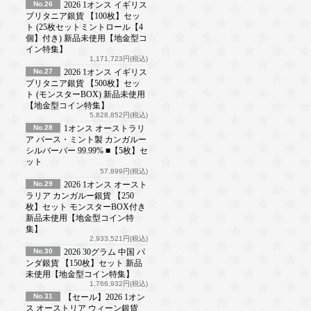
No.26
2026 1オンス イギリス
ブリタニア銀貨 【100枚】セッ
ト (25枚セットミントロール【4
個】付き) 新品未使用【地金型コ
イン特集】
1,171,723円(税込)
No.27
2026 1オンス イギリス
ブリタニア銀貨 【500枚】セッ
ト (モンスターBOX) 新品未使用
【地金型コイン特集】
5,828,852円(税込)
No.28
1オンス オーストラリ
ア パース・ミント製 カンガルー
シルバーバー 99.99% ■【5枚】セ
ット
57,899円(税込)
No.29
2026 1オンス オースト
ラリア カンガルー銀貨 【250
枚】セット モンスターBOX付き
新品未使用【地金型コイン特
集】
2,933,521円(税込)
No.30
2026 30グラム 中国 パ
ンダ銀貨 【150枚】セット 新品
未使用【地金型コイン特集】
1,766,932円(税込)
No.31
【セール】2026 1オン
ス オーストリア ウィーン銀貨