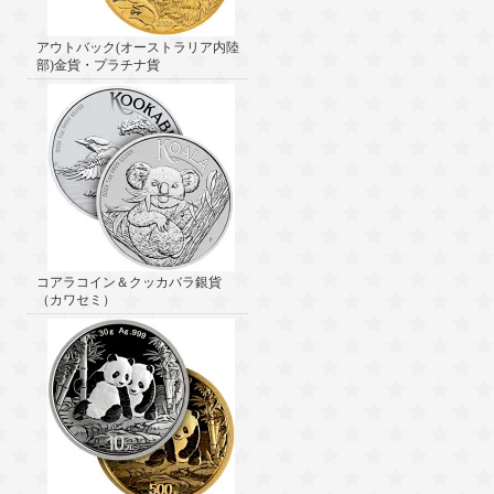
アウトバック(オーストラリア内陸
部)金貨・プラチナ貨
コアラコイン＆クッカバラ銀貨
（カワセミ）