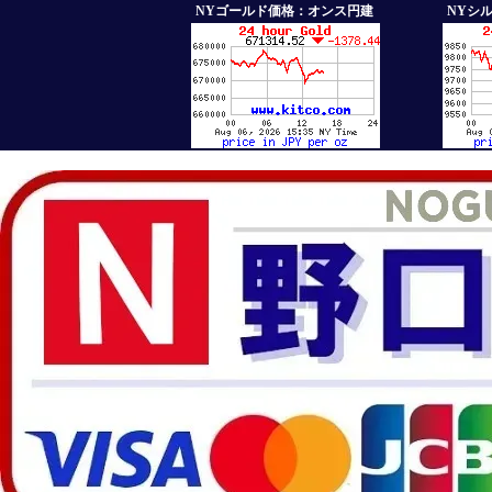
NYゴールド価格：オンス円建
NYシ