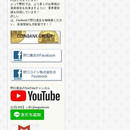
よって弊社では、より多くのお客様が
資産保全を出来ますように、業界最安
値を目指しています！
詳しい
は、Facebookで野口貴志を御検索くださ
い。 友達登録も大歓迎です！！
野口貴志のYouTubeチャンネル
公式LINE】→ID:@noguchicoin