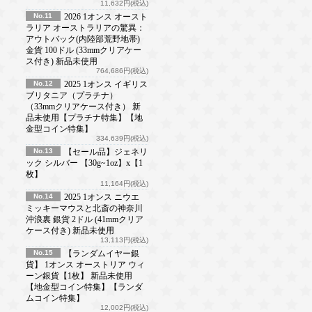
11,632円(税込)
No.11
2026 1オンス オースト
ラリア オーストラリアの驚異：
アウトバック(内陸部荒野地帯)
金貨 100ドル (33mmクリアケー
ス付き) 新品未使用
764,686円(税込)
No.12
2025 1オンス イギリス
ブリタニア（プラチナ）
（33mmクリアケース付き） 新
品未使用【プラチナ特集】【地
金型コイン特集】
334,639円(税込)
No.13
【セール品】ジェネリ
ック シルバー 【30g~1oz】x【1
枚】
11,164円(税込)
No.14
2025 1オンス ニウエ
ミッキーマウスと北斎の神奈川
沖浪裏 銀貨 2ドル (41mmクリア
ケース付き) 新品未使用
13,113円(税込)
No.15
【ランダムイヤー銀
貨】 1オンス オーストリア ウィ
ーン銀貨【1枚】 新品未使用
【地金型コイン特集】【ランダ
ムコイン特集】
12,002円(税込)