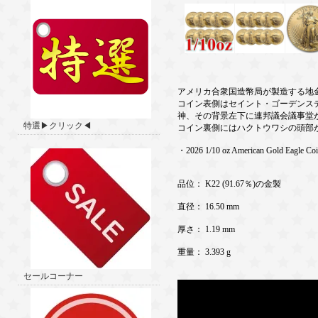
アメリカ合衆国造幣局が製造する地
コイン表側はセイント・ゴーデンス
神、その背景左下に連邦議会議事堂
特選▶クリック◀
コイン裏側にはハクトウワシの頭部
・2026 1/10 oz American Gold Eagle Co
品位： K22 (91.67％)の金製
直径： 16.50 mm
厚さ： 1.19 mm
重量： 3.393 g
セールコーナー