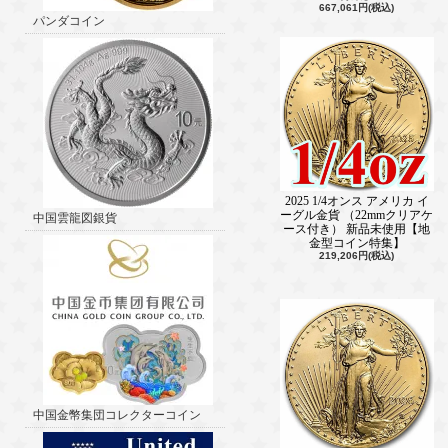
667,061円(税込)
パンダコイン
2025 1/4オンス アメリカ イ
ーグル金貨 （22mmクリアケ
中国雲龍図銀貨
ース付き） 新品未使用【地
金型コイン特集】
219,206円(税込)
中国金幣集団コレクターコイン