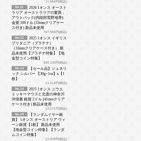
11,684円(税込)
No.11
2026 1オンス オースト
ラリア オーストラリアの驚異：
アウトバック(内陸部荒野地帯)
金貨 100ドル (33mmクリアケー
ス付き) 新品未使用
767,559円(税込)
No.12
2025 1オンス イギリス
ブリタニア（プラチナ）
（33mmクリアケース付き） 新
品未使用【プラチナ特集】【地
金型コイン特集】
340,130円(税込)
No.13
【セール品】ジェネリ
ック シルバー 【30g~1oz】x【1
枚】
11,214円(税込)
No.14
2025 1オンス ニウエ
ミッキーマウスと北斎の神奈川
沖浪裏 銀貨 2ドル (41mmクリア
ケース付き) 新品未使用
13,171円(税込)
No.15
【ランダムイヤー銀
貨】 1オンス オーストリア ウィ
ーン銀貨【1枚】 新品未使用
【地金型コイン特集】【ランダ
ムコイン特集】
12,055円(税込)