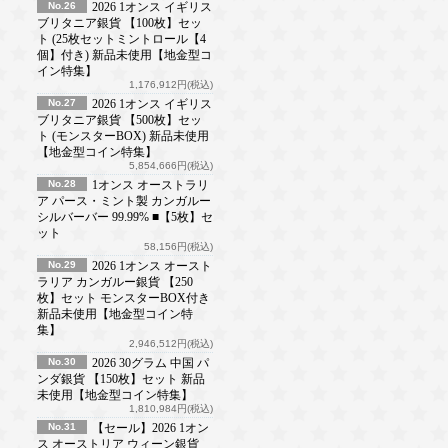
No.26
2026 1オンス イギリス
ブリタニア銀貨 【100枚】セッ
ト (25枚セットミントロール【4
個】付き) 新品未使用【地金型コ
イン特集】
1,176,912円(税込)
No.27
2026 1オンス イギリス
ブリタニア銀貨 【500枚】セッ
ト (モンスターBOX) 新品未使用
【地金型コイン特集】
5,854,666円(税込)
No.28
1オンス オーストラリ
ア パース・ミント製 カンガルー
シルバーバー 99.99% ■【5枚】セ
ット
58,156円(税込)
No.29
2026 1オンス オースト
ラリア カンガルー銀貨 【250
枚】セット モンスターBOX付き
新品未使用【地金型コイン特
集】
2,946,512円(税込)
No.30
2026 30グラム 中国 パ
ンダ銀貨 【150枚】セット 新品
未使用【地金型コイン特集】
1,810,984円(税込)
No.31
【セール】2026 1オン
ス オーストリア ウィーン銀貨