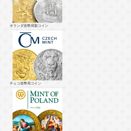
オランダ造幣局製コイン
チェコ造幣局コイン