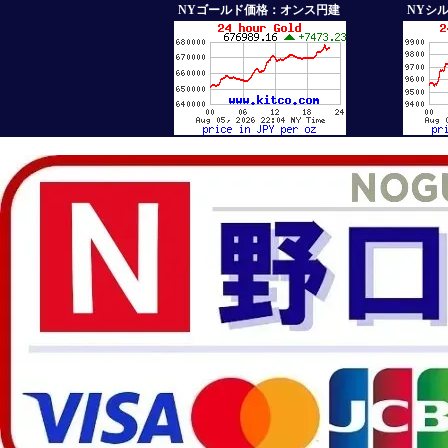
NYゴールド価格：オンス円建
NYシ