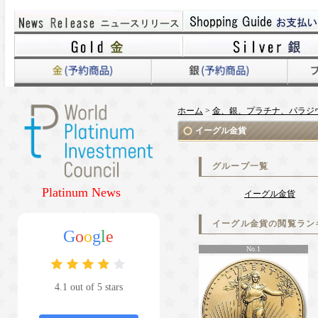
ホーム
>
金、銀、プラチナ、パラジ
イーグル金貨
グループ一覧
Platinum News
イーグル金貨
イーグル金貨の閲覧ラン
G
o
o
g
l
e
No.1
4.1 out of 5 stars