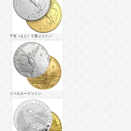
干支（えと）で選ぶコイン
リベルタードコイン