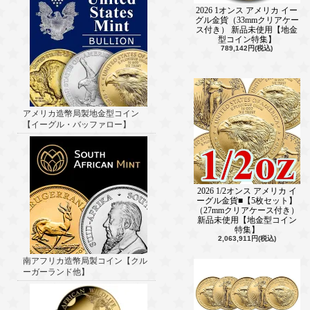
2026 1オンス アメリカ イー
グル金貨（33mmクリアケー
ス付き） 新品未使用【地金
型コイン特集】
789,142円(税込)
アメリカ造幣局製地金型コイン
【イーグル・バッファロー】
2026 1/2オンス アメリカ イ
ーグル金貨■【5枚セット】
（27mmクリアケース付き）
新品未使用【地金型コイン
特集】
2,063,911円(税込)
南アフリカ造幣局製コイン【クル
ーガーランド他】