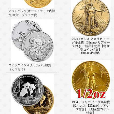
アウトバック(オーストラリア内陸
部)金貨・プラチナ貨
2024 1オンス アメリカ イー
グル金貨（33mmクリアケー
ス付き） 新品未使用【地金
型コイン特集】
848,496円(税込)
コアラコイン＆クッカバラ銀貨
（カワセミ）
1984 アメリカ イーグル金貨
1/2オンス 【27mmクリアケ
ース付き】【地金型コイン
特集】