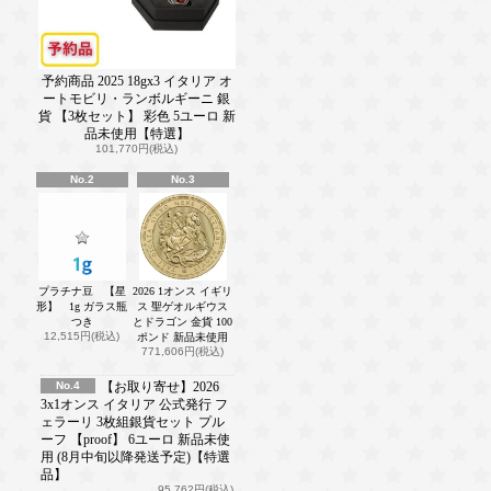
予約商品 2025 18gx3 イタリア オ
ートモビリ・ランボルギーニ 銀
貨 【3枚セット】 彩色 5ユーロ 新
品未使用【特選】
101,770円(税込)
No.2
No.3
プラチナ豆 【星
2026 1オンス イギリ
形】 1g ガラス瓶
ス 聖ゲオルギウス
つき
とドラゴン 金貨 100
12,515円(税込)
ポンド 新品未使用
771,606円(税込)
No.4
【お取り寄せ】2026
3x1オンス イタリア 公式発行 フ
ェラーリ 3枚組銀貨セット プル
ーフ 【proof】 6ユーロ 新品未使
用 (8月中旬以降発送予定)【特選
品】
95,762円(税込)