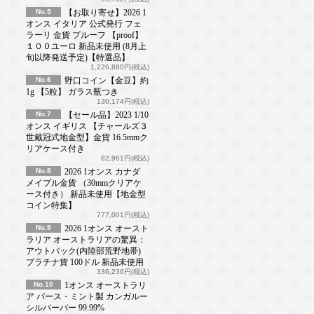
No.5
【お取り寄せ】2026 1
オンス イタリア 公式発行 フェ
ラーリ 金貨 プルーフ 【proof】
１００ユーロ 新品未使用 (8月上
旬以降発送予定)【特選品】
1,226,880円(税込)
No.6
野口コイン【金豆】約
1g 【5粒】 ガラス瓶つき
130,174円(税込)
No.7
【セール品】2023 1/10
オンス イギリス 【チャールズ３
世戴冠式地金型】金貨 16.5mmク
リアケース付き
82,961円(税込)
No.8
2026 1オンス カナダ
メイプル金貨 （30mmクリアケ
ース付き） 新品未使用【地金型
コイン特集】
777,001円(税込)
No.9
2026 1オンス オースト
ラリア オーストラリアの驚異：
アウトバック(内陸部荒野地帯)
プラチナ貨 100ドル 新品未使用
336,236円(税込)
No.10
1オンス オーストラリ
ア パース・ミント製 カンガルー
シルバーバー 99.99%