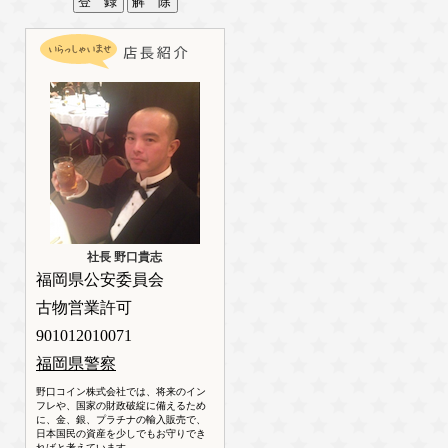
社長 野口貴志
福岡県公安委員会
古物営業許可
901012010071
福岡県警察
野口コイン株式会社では、将来のイン
フレや、国家の財政破綻に備えるため
に、金、銀、プラチナの輸入販売で、
日本国民の資産を少しでもお守りでき
ればと考えています。