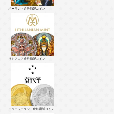
ポーランド造幣局製コイン
リトアニア造幣局製コイン
ニュージーランド造幣局製コイン