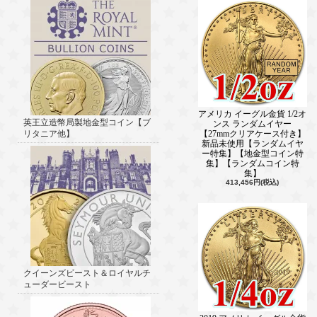
アメリカ イーグル金貨 1/2オ
英王立造幣局製地金型コイン【ブ
ンス ランダムイヤー
【27mmクリアケース付き】
リタニア他】
新品未使用【ランダムイヤ
ー特集】【地金型コイン特
集】【ランダムコイン特
集】
413,456円(税込)
クイーンズビースト＆ロイヤルチ
ューダービースト