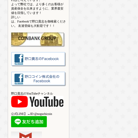
よって弊社では、より多くのお客様が
資産保全を出来ますように、業界最安
値を目指しています！
詳しい
は、Facebookで野口貴志を御検索くださ
い。 友達登録も大歓迎です！！
野口貴志のYouTubeチャンネル
公式LINE】→ID:@noguchicoin