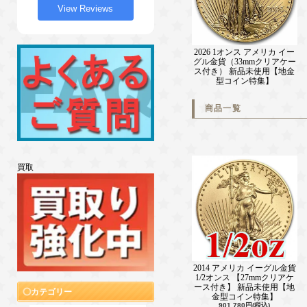
View Reviews
2026 1オンス アメリカ イー
グル金貨（33mmクリアケー
ス付き） 新品未使用【地金
型コイン特集】
商品一覧
買取
2014 アメリカ イーグル金貨
1/2オンス 【27mmクリアケ
ース付き】 新品未使用【地
カテゴリー
金型コイン特集】
901,780円(税込)