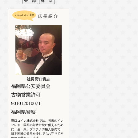
社長 野口貴志
福岡県公安委員会
古物営業許可
901012010071
福岡県警察
野口コイン株式会社では、将来のイン
フレや、国家の財政破綻に備えるため
に、金、銀、プラチナの輸入販売で、
日本国民の資産を少しでもお守りでき
ればと考えています。