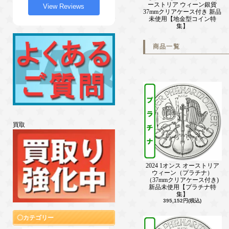
ーストリア ウィーン銀貨
View Reviews
37mmクリアケース付き 新品
未使用【地金型コイン特
集】
商品一覧
買取
2024 1オンス オーストリア
ウィーン（プラチナ）
（37mmクリアケース付き)
新品未使用【プラチナ特
集】
395,152円(税込)
カテゴリー