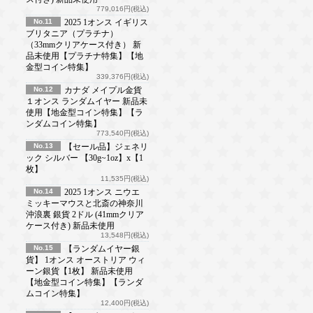
779,016円(税込)
No.11
2025 1オンス イギリス
ブリタニア（プラチナ）
（33mmクリアケース付き） 新
品未使用【プラチナ特集】【地
金型コイン特集】
339,376円(税込)
No.12
カナダ メイプル金貨
１オンス ランダムイヤー 新品未
使用【地金型コイン特集】【ラ
ンダムコイン特集】
773,540円(税込)
No.13
【セール品】ジェネリ
ック シルバー 【30g~1oz】x【1
枚】
11,535円(税込)
No.14
2025 1オンス ニウエ
ミッキーマウスと北斎の神奈川
沖浪裏 銀貨 2ドル (41mmクリア
ケース付き) 新品未使用
13,548円(税込)
No.15
【ランダムイヤー銀
貨】 1オンス オーストリア ウィ
ーン銀貨【1枚】 新品未使用
【地金型コイン特集】【ランダ
ムコイン特集】
12,400円(税込)