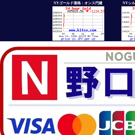
NYゴールド価格：オンス円建
NYシ