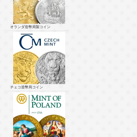
オランダ造幣局製コイン
チェコ造幣局コイン