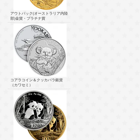
アウトバック(オーストラリア内陸
部)金貨・プラチナ貨
コアラコイン＆クッカバラ銀貨
（カワセミ）