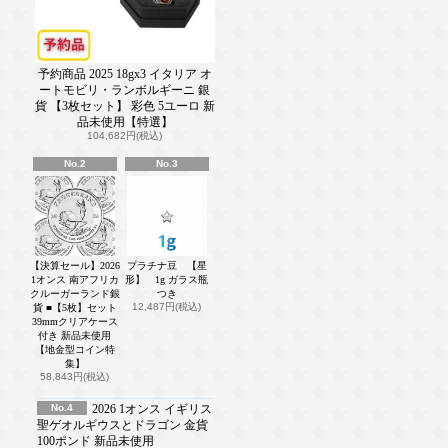
予約商品 2025 18gx3 イタリア オ
ートモビリ・ランボルギーニ 銀
貨 【3枚セット】 彩色 5ユーロ 新
品未使用【特選】
104,682円(税込)
No.2
No.3
【決算セール】2026
プラチナ豆 【星
1オンス 南アフリカ
形】 1g ガラス瓶
クルーガーランド銀
つき
12,487円(税込)
貨 ■【5枚】セット
39mmクリアケース
付き 新品未使用
【地金型コイン特
集】
58,843円(税込)
No.4
2026 1オンス イギリス
聖ゲオルギウスとドラゴン 金貨
100ポンド 新品未使用