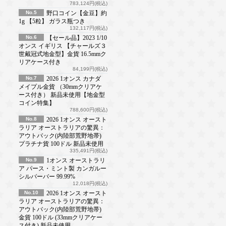
783,124円(税込)
No.5
野口コイン【金豆】約
1g 【5粒】 ガラス瓶つき
132,117円(税込)
No.6
【セール品】2023 1/10
オンス イギリス 【チャールズ３
世戴冠式地金型】金貨 16.5mmク
リアケース付き
84,199円(税込)
No.7
2026 1オンス カナダ
メイプル金貨 （30mmクリアケ
ース付き） 新品未使用【地金型
コイン特集】
788,600円(税込)
No.8
2026 1オンス オースト
ラリア オーストラリアの驚異：
アウトバック(内陸部荒野地帯)
プラチナ貨 100ドル 新品未使用
335,491円(税込)
No.9
1オンス オーストラリ
ア パース・ミント製 カンガルー
シルバーバー 99.99%
12,018円(税込)
No.10
2026 1オンス オースト
ラリア オーストラリアの驚異：
アウトバック(内陸部荒野地帯)
金貨 100ドル (33mmクリアケー
ス付き) 新品未使用