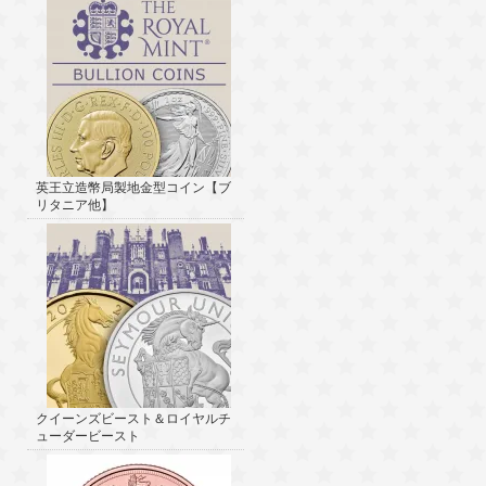
英王立造幣局製地金型コイン【ブ
リタニア他】
クイーンズビースト＆ロイヤルチ
ューダービースト