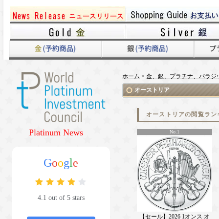
ホーム
>
金、銀、プラチナ、パラジ
オーストリア
オーストリアの閲覧ラン
Platinum News
No.1
G
o
o
g
l
e
4.1 out of 5 stars
【セール】2026 1オンス オ