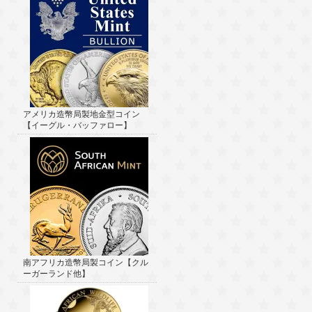
アメリカ造幣局製地金型コイン
【イーグル・バッファロー】
南アフリカ造幣局製コイン【クル
ーガーランド他】