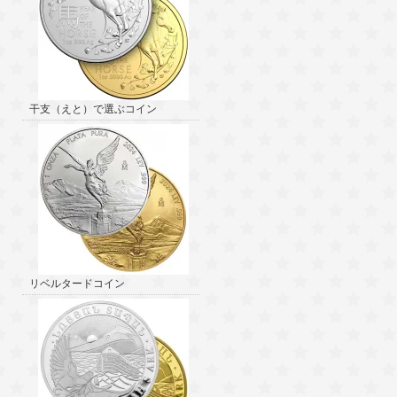
干支（えと）で選ぶコイン
リベルタードコイン