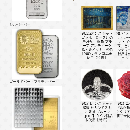
シルバーバー
2022 2オンス チャド
2023 
ゴッホ「ローヌ川の
フィン
星月夜」 銀貨 プル
ン・ゴ
ーフ アンティーク
夜」とパ
風・金メッキ・彩色
ンティ
10000フラン 新品未
新品未使
使用【特選】
ラン
ゴールドバー・プラチナバー
2023 1オンス クック
2021 
諸島 セカンドスキ
ドル銀貨
ン 銀貨 プルーフ
とクリ
【proof】 5ドル新品
新品未
未使用【特選】