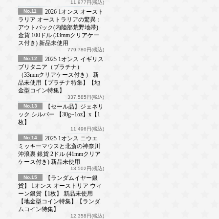
11,977円(税込)
No.11
2026 1オンス オースト
ラリア オーストラリアの驚異：
アウトバック(内陸部荒野地帯)
金貨 100ドル (33mmクリアケー
ス付き) 新品未使用
779,780円(税込)
No.12
2025 1オンス イギリス
ブリタニア（プラチナ）
（33mmクリアケース付き） 新
品未使用【プラチナ特集】【地
金型コイン特集】
337,585円(税込)
No.13
【セール品】ジェネリ
ック シルバー 【30g~1oz】x【1
枚】
11,496円(税込)
No.14
2025 1オンス ニウエ
ミッキーマウスと北斎の神奈川
沖浪裏 銀貨 2ドル (41mmクリア
ケース付き) 新品未使用
13,502円(税込)
No.15
【ランダムイヤー銀
貨】 1オンス オーストリア ウィ
ーン銀貨【1枚】 新品未使用
【地金型コイン特集】【ランダ
ムコイン特集】
12,358円(税込)