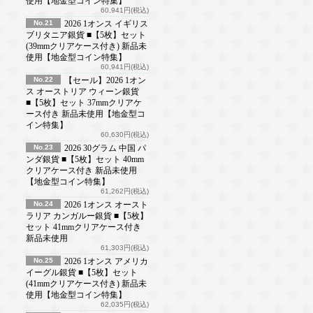
使用【地金型コイン特集】
60,941円(税込)
No.21
2026 1オンス イギリス
ブリタニア銀貨 ■【5枚】セット
(39mmクリアケース付き) 新品未
使用【地金型コイン特集】
60,941円(税込)
No.22
【セール】2026 1オン
ス オーストリア ウィーン銀貨
■【5枚】セット 37mmクリアケ
ース付き 新品未使用【地金型コ
イン特集】
60,630円(税込)
No.23
2026 30グラム 中国 パ
ンダ銀貨 ■【5枚】セット 40mm
クリアケース付き 新品未使用
【地金型コイン特集】
61,262円(税込)
No.24
2026 1オンス オースト
ラリア カンガルー銀貨 ■【5枚】
セット 41mmクリアケース付き
新品未使用
61,303円(税込)
No.25
2026 1オンス アメリカ
イーグル銀貨 ■【5枚】セット
(41mmクリアケース付き) 新品未
使用【地金型コイン特集】
62,035円(税込)