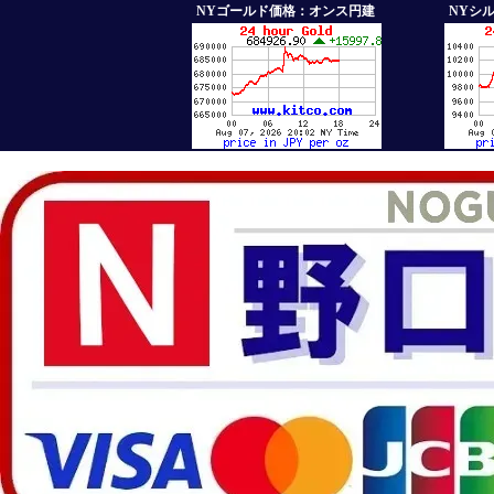
NYゴールド価格：オンス円建
NYシ