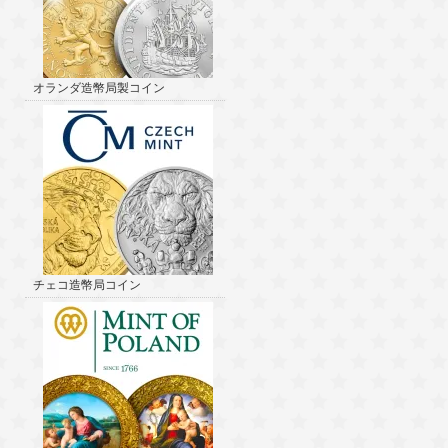
オランダ造幣局製コイン
チェコ造幣局コイン