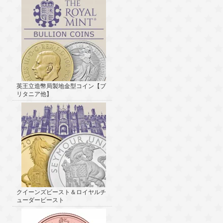
英王立造幣局製地金型コイン【ブ
リタニア他】
クイーンズビースト＆ロイヤルチ
ューダービースト