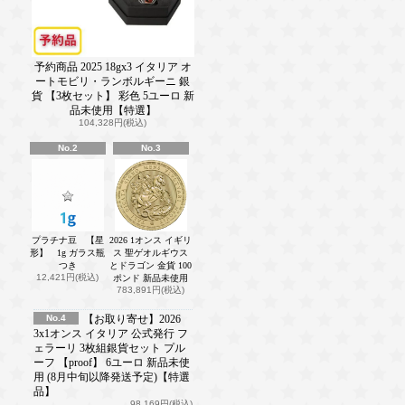
予約商品 2025 18gx3 イタリア オ
ートモビリ・ランボルギーニ 銀
貨 【3枚セット】 彩色 5ユーロ 新
品未使用【特選】
104,328円(税込)
No.2
No.3
プラチナ豆 【星
2026 1オンス イギリ
形】 1g ガラス瓶
ス 聖ゲオルギウス
つき
とドラゴン 金貨 100
12,421円(税込)
ポンド 新品未使用
783,891円(税込)
No.4
【お取り寄せ】2026
3x1オンス イタリア 公式発行 フ
ェラーリ 3枚組銀貨セット プル
ーフ 【proof】 6ユーロ 新品未使
用 (8月中旬以降発送予定)【特選
品】
98,169円(税込)