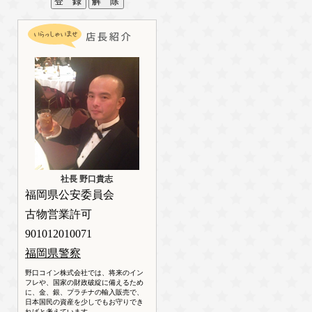
社長 野口貴志
福岡県公安委員会
古物営業許可
901012010071
福岡県警察
野口コイン株式会社では、将来のイン
フレや、国家の財政破綻に備えるため
に、金、銀、プラチナの輸入販売で、
日本国民の資産を少しでもお守りでき
ればと考えています。