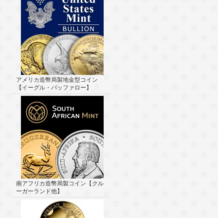
アメリカ造幣局製地金型コイン
【イーグル・バッファロー】
南アフリカ造幣局製コイン【クル
ーガーランド他】