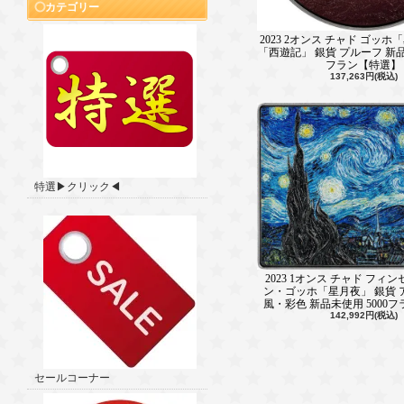
カテゴリー
2023 2オンス チャド ゴッ
「西遊記」 銀貨 プルーフ 新品未
フラン【特選】
137,263円(税込)
特選▶クリック◀
2023 1オンス チャド フィ
ン・ゴッホ「星月夜」 銀貨 
風・彩色 新品未使用 5000
142,992円(税込)
セールコーナー