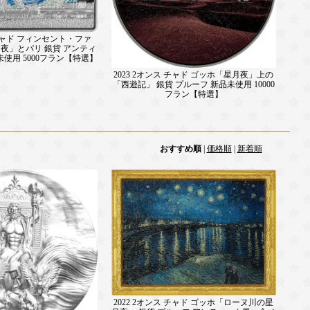
 チャド フィンセント・ファ
夜」とパリ 銀貨 アンティ
未使用 5000フラン【特選】
2023 2オンス チャド ゴッホ「星月夜」上の
「西遊記」 銀貨 プルーフ 新品未使用 10000
フラン【特選】
おすすめ順
|
価格順
|
新着順
2022 2オンス チャド ゴッホ「ローヌ川の星