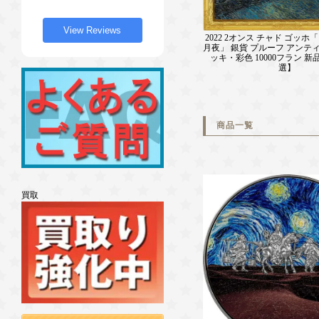
View Reviews
2022 2オンス チャド ゴッ
月夜」 銀貨 プルーフ アンテ
ッキ・彩色 10000フラン 
選】
商品一覧
買取