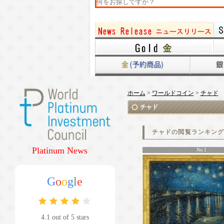
ホーム
>
ワールドコイン
>
チャド
チャド
チャドの閲覧ランキン
Platinum News
No.1
G
o
o
g
l
e
4.1 out of 5 stars