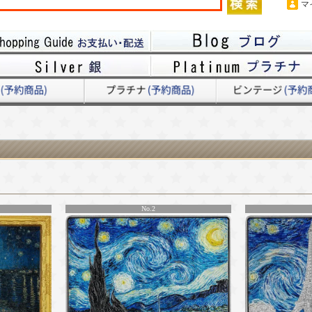
マ
グ
No.2