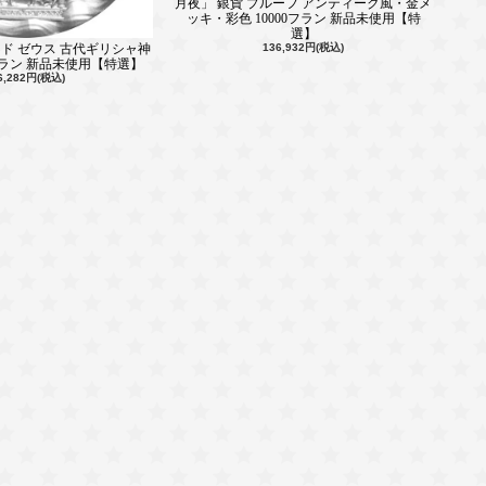
月夜」 銀貨 プルーフ アンティーク風・金メ
ッキ・彩色 10000フラン 新品未使用【特
選】
チャド ゼウス 古代ギリシャ神
136,932円(税込)
0フラン 新品未使用【特選】
6,282円(税込)