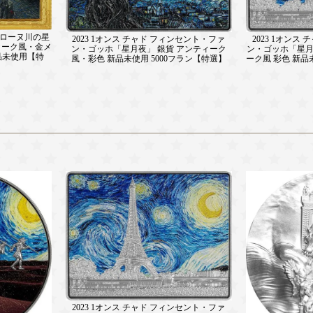
ホ「ローヌ川の星
2023 1オンス
2023 1オンス チャド フィンセント・ファ
ィーク風・金メ
ン・ゴッホ「星月
ン・ゴッホ「星月夜」 銀貨 アンティーク
新品未使用【特
ーク風 彩色 新品
風・彩色 新品未使用 5000フラン【特選】
2023 1オンス チャド フィンセント・ファ