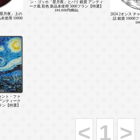
ン・ゴッホ「星月夜」とパリ 銀貨 アンティ
ーク風 彩色 新品未使用 5000フラン【特選】
102,026円(税込)
ホ「星月夜」上の
2024 2オンス 
使用 10000
話 銀貨 1000
10
ンセント・ファ
アンティーク
フラン【特選】
<
1
>