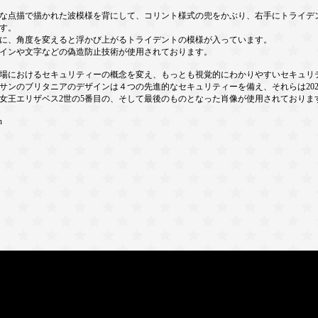
な点描で描かれた波模様を背にして、コリント様式の兜をかぶり、右手にトライデ
す。
に、角度を変えると浮かび上がるトライデントの模様が入っています。
インや文字などの偽造防止技術が使用されております。
場におけるセキュリティーの概念を変え、もっとも視覚的にわかりやすいセキュリ
ネイサンのブリタニアのデザインは４つの先進的なセキュリティーを備え、それらは20
は女王エリザベス2世の5番目の、そして最後のものとなった肖像が使用されておりま
n