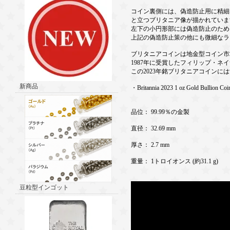
コイン裏側には、偽造防止用に精細
と立つブリタニア像が描かれていま
左下の小円形部には偽造防止のため
上記の偽造防止策の他にも微細なラ
ブリタニアコインは地金型コイン市
1987年に受賞したフィリップ・
この2023年銘ブリタニアコインに
新商品
・Britannia 2023 1 oz Gold Bullion Coi
品位： 99.99％の金製
直径： 32.69 mm
厚さ： 2.7 mm
重量： 1トロイオンス (約31.1 g)
豆粒型インゴット