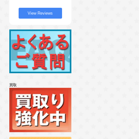
View Reviews
買取