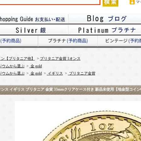
マ
イン【ブリタニア他】
>
ブリタニア金貨 1オンス
ジウムから選ぶ
>
金 gold
ジウムから選ぶ
>
金 gold
>
イギリス
>
ブリタニア金貨
1オンス イギリス ブリタニア 金貨 33mmクリアケース付き 新品未使用【地金型コイ