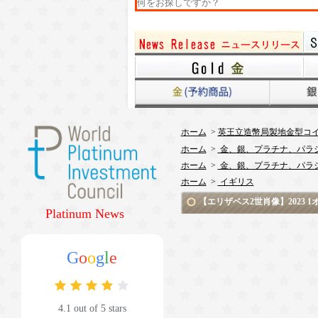
ホーム
>
英王立造幣局製地金型コ
ホーム
>
金、銀、プラチナ、パラ
ホーム
>
金、銀、プラチナ、パラ
ホーム
>
イギリス
【エリザベス2世肖像】2023 
Platinum News
G
o
o
g
l
e
4.1 out of 5 stars