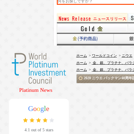
ホーム
>
ワールドコイン
>
ニウエ
ホーム
>
金、銀、プラチナ、パラ
ホーム
>
金、銀、プラチナ、パラ
2020 ニウエ パックマン40周
Platinum News
G
o
o
g
l
e
4.1 out of 5 stars