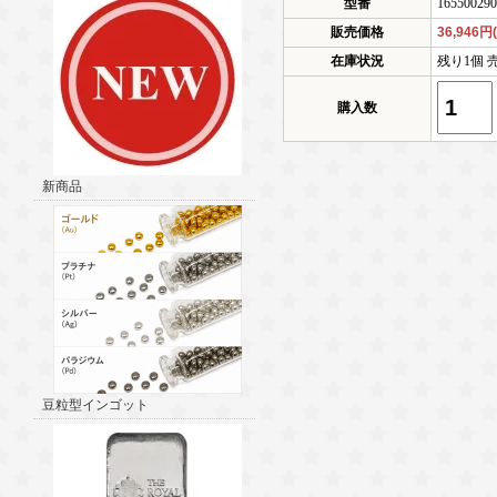
型番
165500290
販売価格
36,946円
在庫状況
残り1個 
購入数
新商品
豆粒型インゴット