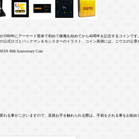
1980年にアーケード筐体で初めて稼働を始めてから40周年を記念するコインです
年の公式ロゴとパックマン＆モンスターのイラスト、コイン表側には、ニウエの公章
-MAN 40th Anniversary Coin
変わる事がございますので、直接お手を触れられる際は、手袋をされる事をお勧め