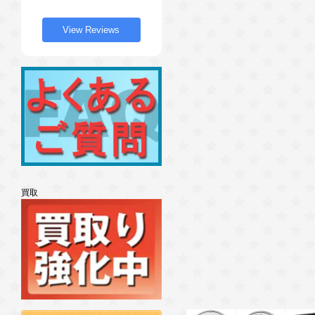
View Reviews
買取