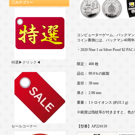
カテゴリー
コンピューターゲーム、パックマンが
コイン裏側には、パックマン40周
・2020 Niue 1 oz Silver Proof $2 PAC
特選▶クリック◀
限定： 400 枚
品位： 99.9％の銀製
直径： 39 mm
厚さ： 2.98 mm
重量： 1トロイオンス (約31.1 g)
※銀貨は指紋等が付きますと、色が
セールコーナー
【型番】AP224119