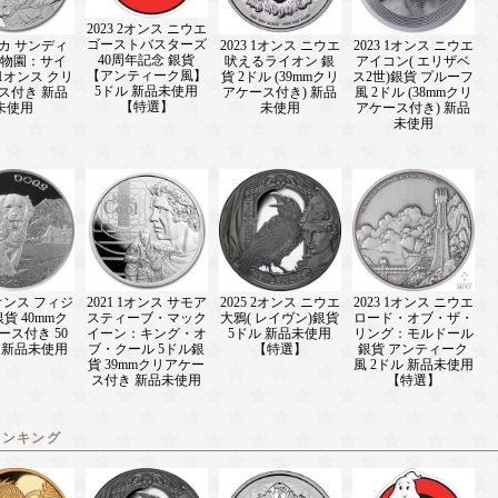
2023 2オンス ニウエ
ゴーストバスターズ
カ サンディ
2023 1オンス ニウエ
2023 1オンス ニウエ
40周年記念 銀貨
物園：サイ
吠えるライオン 銀
アイコン( エリザベ
【アンティーク風】
1オンス クリ
貨 2ドル (39mmクリ
ス2世)銀貨 プルーフ
5ドル 新品未使用
ス付き 新品
アケース付き) 新品
風 2ドル (38mmクリ
【特選】
未使用
未使用
アケース付き) 新品
未使用
1オンス フィジ
2021 1オンス サモア
2025 2オンス ニウエ
2023 1オンス ニウエ
銀貨 40mmク
スティーブ・マック
大鴉( レイヴン)銀貨
ロード・オブ・ザ・
ース付き 50
イーン：キング・オ
5ドル 新品未使用
リング：モルドール
 新品未使用
ブ・クール 5ドル銀
【特選】
銀貨 アンティーク
貨 39mmクリアケー
風 2ドル 新品未使用
ス付き 新品未使用
【特選】
ランキング