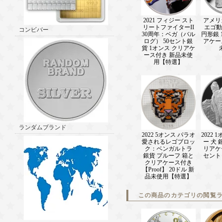
2021 フィジー スト
アメリ
リートファイターII
エゴ動
コンビバー
30周年：ベガ（バル
円形銀 
ログ） 50セント銀
アケー
貨 1オンス クリアケ
ース付き 新品未使
用【特選】
ランダムブランド
2022 5オンス パラオ
2022 
愛されるレゴブロッ
ー 犬 
ク：ベンガルトラ
リアケ
銀貨 プルーフ 箱と
セント
クリアケース付き
【Proof】 20ドル 新
品未使用【特選】
この商品のカテゴリの閲覧