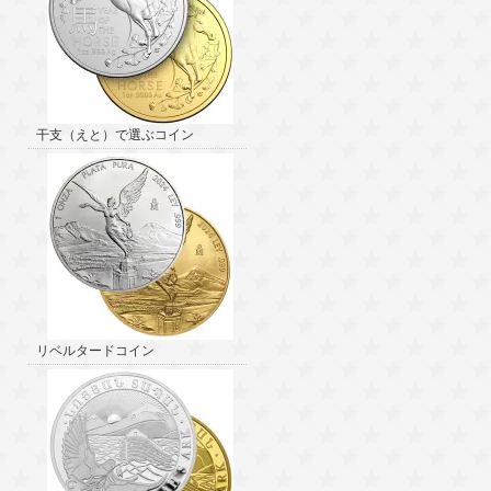
干支（えと）で選ぶコイン
リベルタードコイン