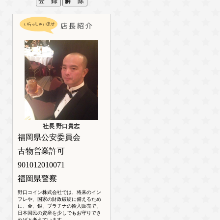
社長 野口貴志
福岡県公安委員会
古物営業許可
901012010071
福岡県警察
野口コイン株式会社では、将来のイン
フレや、国家の財政破綻に備えるため
に、金、銀、プラチナの輸入販売で、
日本国民の資産を少しでもお守りでき
ればと考えています。