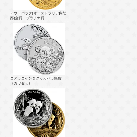
アウトバック(オーストラリア内陸
部)金貨・プラチナ貨
コアラコイン＆クッカバラ銀貨
（カワセミ）