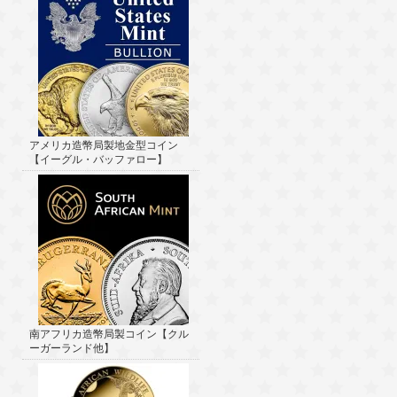
アメリカ造幣局製地金型コイン
【イーグル・バッファロー】
南アフリカ造幣局製コイン【クル
ーガーランド他】