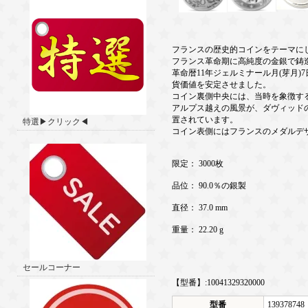
フランスの歴史的コインをテーマに
フランス革命期に高純度の金銀で鋳
革命暦11年ジェルミナール月(芽月)
貨価値を安定させました。
コイン裏側中央には、当時を象徴す
アルプス越えの風景が、ダヴィッド
置されています。
特選▶クリック◀
コイン表側にはフランスのメダルデザイ
限定： 3000枚
品位： 90.0％の銀製
直径： 37.0 mm
重量： 22.20 g
セールコーナー
【型番】:10041329320000
型番
139378748