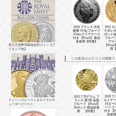
2018 フランス 犬年
2021
銀貨 19.9g プルーフ
ナポレオ
37mm クリアケース
ポンド金
付き 【Proof】 新品
プルー
未使用【特選】
アケ
英王立造幣局製地金型コイン【ブ
【Proo
用
リタニア他】
この商品のカテゴリの閲覧ラ
2019 
2023 7.78グラム フ
クイーンズビースト＆ロイヤルチ
ルミナ
ランス 第7班 金貨
10ユー
プルーフ 【Proof】
ューダービースト
ーフ 
50ポンド 新品未使
付き 【P
用 【特選】
未使