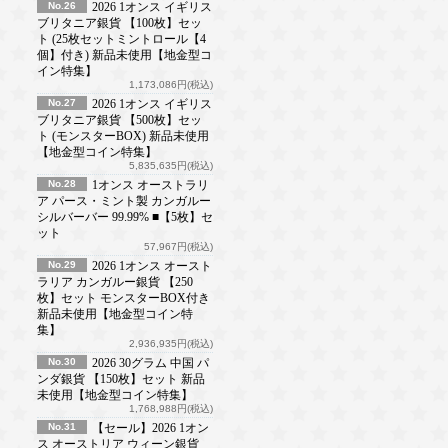
No.26
2026 1オンス イギリス
ブリタニア銀貨 【100枚】セッ
ト (25枚セットミントロール【4
個】付き) 新品未使用【地金型コ
イン特集】
1,173,086円(税込)
No.27
2026 1オンス イギリス
ブリタニア銀貨 【500枚】セッ
ト (モンスターBOX) 新品未使用
【地金型コイン特集】
5,835,635円(税込)
No.28
1オンス オーストラリ
ア パース・ミント製 カンガルー
シルバーバー 99.99% ■【5枚】セ
ット
57,967円(税込)
No.29
2026 1オンス オースト
ラリア カンガルー銀貨 【250
枚】セット モンスターBOX付き
新品未使用【地金型コイン特
集】
2,936,935円(税込)
No.30
2026 30グラム 中国 パ
ンダ銀貨 【150枚】セット 新品
未使用【地金型コイン特集】
1,768,988円(税込)
No.31
【セール】2026 1オン
ス オーストリア ウィーン銀貨