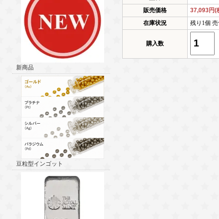
販売価格
37,093円
在庫状況
残り1個 売
購入数
新商品
豆粒型インゴット