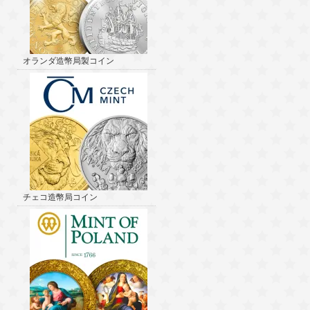
オランダ造幣局製コイン
チェコ造幣局コイン