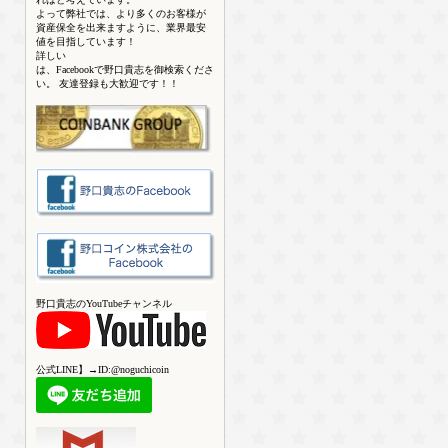
よって弊社では、より多くのお客様が
資産保全を出来ますように、業界最安
値を目指しています！
詳しい
は、Facebookで野口貴志を御検索くださ
い。 友達登録も大歓迎です！！
野口貴志のYouTubeチャンネル
公式LINE】→ID:@noguchicoin