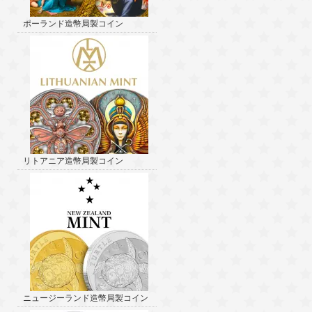
ポーランド造幣局製コイン
リトアニア造幣局製コイン
ニュージーランド造幣局製コイン