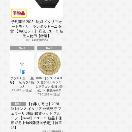
予約商品 2025 18gx3 イタリア オ
ートモビリ・ランボルギーニ 銀
貨 【3枚セット】 彩色 5ユーロ 新
品未使用【特選】
101,440円(税込)
No.2
No.3
プラチナ豆 【星
2026 1オンス イギリ
形】 1g ガラス瓶
ス 聖ゲオルギウス
つき
とドラゴン 金貨 100
12,488円(税込)
ポンド 新品未使用
770,293円(税込)
No.4
【お取り寄せ】2026
3x1オンス イタリア 公式発行 フ
ェラーリ 3枚組銀貨セット プル
ーフ 【proof】 6ユーロ 新品未使
用 (8月中旬以降発送予定)【特選
品】
95,451円(税込)