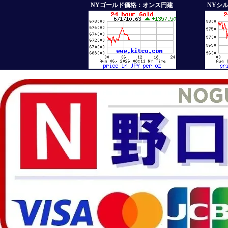
NYゴールド価格：オンス円建
NYシ