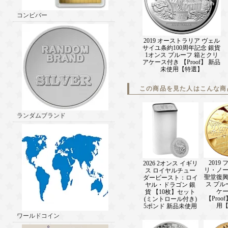
コンビバー
2019 オーストラリア ヴェル
サイユ条約100周年記念 銀貨
1オンス プルーフ 箱とクリ
アケース付き 【Proof】 新品
未使用【特選】
この商品を見た人はこんな商
ランダムブランド
2019
2026 2オンス イギリ
リ・ノ
ス ロイヤルチュー
聖堂復興
ダービースト：ロイ
ス プル
ヤル・ドラゴン 銀
ケ
貨 【10枚】セット
【Proo
(ミントロール付き)
用
5ポンド 新品未使用
ワールドコイン