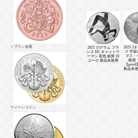
ソブリン金貨
2025 
2025 13グラム フラ
ス 宇
ンス DC キャットウ
マス・
ーマン 彩色 銀貨 10
銀貨
ユーロ 新品未使用
【proo
新品未
ウィーンコイン