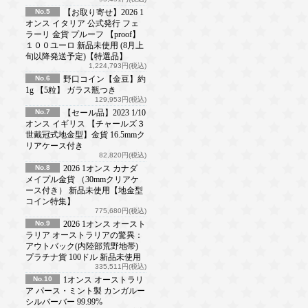
No.5
【お取り寄せ】2026 1
オンス イタリア 公式発行 フェ
ラーリ 金貨 プルーフ 【proof】
１００ユーロ 新品未使用 (8月上
旬以降発送予定)【特選品】
1,224,793円(税込)
No.6
野口コイン【金豆】約
1g 【5粒】 ガラス瓶つき
129,953円(税込)
No.7
【セール品】2023 1/10
オンス イギリス 【チャールズ３
世戴冠式地金型】金貨 16.5mmク
リアケース付き
82,820円(税込)
No.8
2026 1オンス カナダ
メイプル金貨 （30mmクリアケ
ース付き） 新品未使用【地金型
コイン特集】
775,680円(税込)
No.9
2026 1オンス オースト
ラリア オーストラリアの驚異：
アウトバック(内陸部荒野地帯)
プラチナ貨 100ドル 新品未使用
335,511円(税込)
No.10
1オンス オーストラリ
ア パース・ミント製 カンガルー
シルバーバー 99.99%