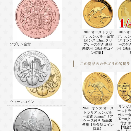
2018 オーストラリ
2016
ア、カンガルー金貨
ア、カ
1オンス 33mmクリ
1/4オ
ソブリン金貨
アケース付き 新品
ース付
未使用【地金型コイ
用【地
ン特集】
この商品のカテゴリの閲覧ラ
ウィーンコイン
ランダ
2026 1オンス オース
ースト
トラリア カンガル
ガルー金
ー金貨 33mmクリア
32mm
ケース付き 新品未
付き 
使用【地金型コイン
【地金
特集】