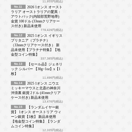
11,955円(税込)
No.11
2026 1オンス オースト
ラリア オーストラリアの驚異：
アウトバック(内陸部荒野地帯)
金貨 100ドル (33mmクリアケー
ス付き) 新品未使用
779,429円(税込)
No.12
2025 1オンス イギリス
ブリタニア（プラチナ）
（33mmクリアケース付き） 新
品未使用【プラチナ特集】【地
金型コイン特集】
337,385円(税込)
No.13
【セール品】ジェネリ
ック シルバー 【30g~1oz】x【1
枚】
11,496円(税込)
No.14
2025 1オンス ニウエ
ミッキーマウスと北斎の神奈川
沖浪裏 銀貨 2ドル (41mmクリア
ケース付き) 新品未使用
13,476円(税込)
No.15
【ランダムイヤー銀
貨】 1オンス オーストリア ウィ
ーン銀貨【1枚】 新品未使用
【地金型コイン特集】【ランダ
ムコイン特集】
12,335円(税込)