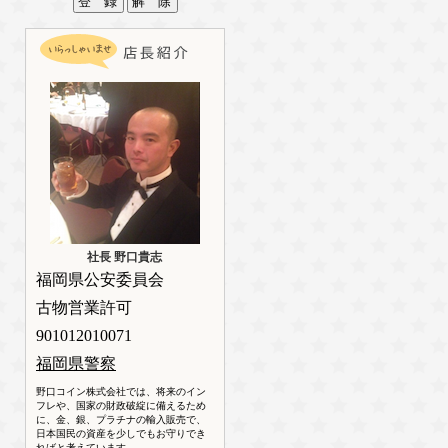
社長 野口貴志
福岡県公安委員会
古物営業許可
901012010071
福岡県警察
野口コイン株式会社では、将来のイン
フレや、国家の財政破綻に備えるため
に、金、銀、プラチナの輸入販売で、
日本国民の資産を少しでもお守りでき
ればと考えています。