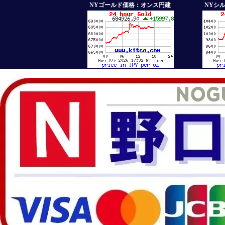
NYゴールド価格：オンス円建
NYシ