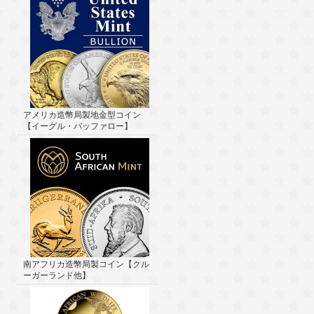
アメリカ造幣局製地金型コイン
【イーグル・バッファロー】
南アフリカ造幣局製コイン【クル
ーガーランド他】