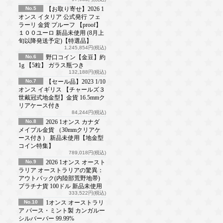
No.5
【お取り寄せ】2026 1
オンス イタリア 公式発行 フェ
ラーリ 金貨 プルーフ 【proof】
１００ユーロ 新品未使用 (8月上
旬以降発送予定)【特選品】
1,245,854円(税込)
No.6
野口コイン【金豆】約
1g 【5粒】 ガラス瓶つき
132,188円(税込)
No.7
【セール品】2023 1/10
オンス イギリス 【チャールズ３
世戴冠式地金型】金貨 16.5mmク
リアケース付き
84,244円(税込)
No.8
2026 1オンス カナダ
メイプル金貨 （30mmクリアケ
ース付き） 新品未使用【地金型
コイン特集】
789,018円(税込)
No.9
2026 1オンス オースト
ラリア オーストラリアの驚異：
アウトバック(内陸部荒野地帯)
プラチナ貨 100ドル 新品未使用
333,522円(税込)
No.10
1オンス オーストラリ
ア パース・ミント製 カンガルー
シルバーバー 99.99%