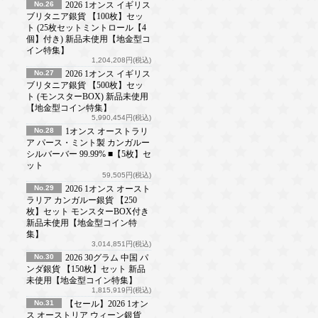
No.26
2026 1オンス イギリス
ブリタニア銀貨 【100枚】セッ
ト (25枚セットミントロール【4
個】付き) 新品未使用【地金型コ
イン特集】
1,204,208円(税込)
No.27
2026 1オンス イギリス
ブリタニア銀貨 【500枚】セッ
ト (モンスターBOX) 新品未使用
【地金型コイン特集】
5,990,454円(税込)
No.28
1オンス オーストラリ
ア パース・ミント製 カンガルー
シルバーバー 99.99% ■【5枚】セ
ット
59,505円(税込)
No.29
2026 1オンス オースト
ラリア カンガルー銀貨 【250
枚】セット モンスターBOX付き
新品未使用【地金型コイン特
集】
3,014,851円(税込)
No.30
2026 30グラム 中国 パ
ンダ銀貨 【150枚】セット 新品
未使用【地金型コイン特集】
1,815,919円(税込)
No.31
【セール】2026 1オン
ス オーストリア ウィーン銀貨