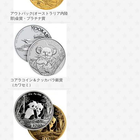
アウトバック(オーストラリア内陸
部)金貨・プラチナ貨
コアラコイン＆クッカバラ銀貨
（カワセミ）