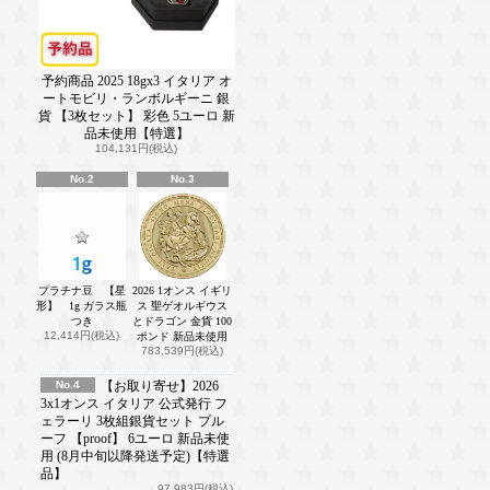
予約商品 2025 18gx3 イタリア オ
ートモビリ・ランボルギーニ 銀
貨 【3枚セット】 彩色 5ユーロ 新
品未使用【特選】
104,131円(税込)
No.2
No.3
プラチナ豆 【星
2026 1オンス イギリ
形】 1g ガラス瓶
ス 聖ゲオルギウス
つき
とドラゴン 金貨 100
12,414円(税込)
ポンド 新品未使用
783,539円(税込)
No.4
【お取り寄せ】2026
3x1オンス イタリア 公式発行 フ
ェラーリ 3枚組銀貨セット プル
ーフ 【proof】 6ユーロ 新品未使
用 (8月中旬以降発送予定)【特選
品】
97,983円(税込)