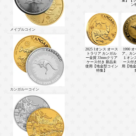
集】【
ン
メイプルコイン
2025 1オンス オース
1990
トラリア カンガル
ア、カ
ー金貨 33mmクリア
１オン
ケース付き 新品未
ース付
使用【地金型コイン
用【地
特集】
カンガルーコイン