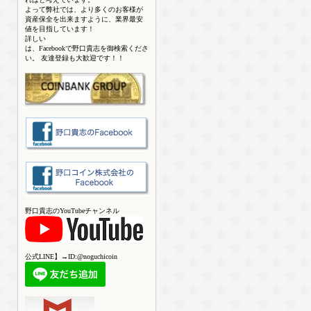
よって弊社では、より多くのお客様が
資産保全を出来ますように、業界最安
値を目指しています！
詳しい
は、Facebookで野口貴志を御検索くださ
い。 友達登録も大歓迎です！！
野口貴志のYouTubeチャンネル
公式LINE】→ID:@noguchicoin