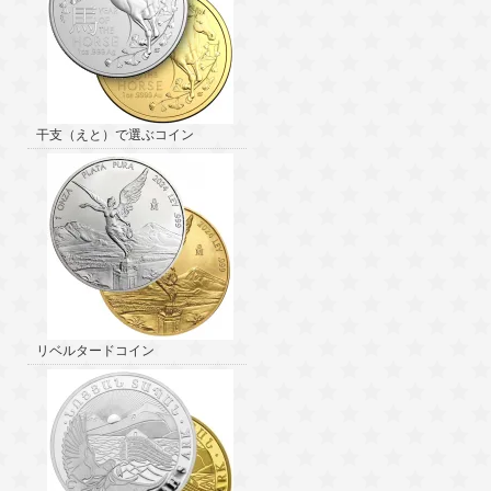
干支（えと）で選ぶコイン
リベルタードコイン