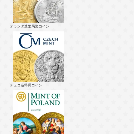
オランダ造幣局製コイン
チェコ造幣局コイン