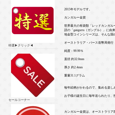
2015年モデルです。
カンガルー金貨
世界最大の有袋類「レッドカンガル
語の「gangurru（ガングル）
地金型コインシリーズは、そんな国
オーストラリア・パース造幣局発行
特選▶クリック◀
純度：99.99％
直径 約32.0mm
厚さ 約2.4mm
重量31.1グラム
毎年絵柄がかわるので、集める楽し
お子様の誕生日に毎年送られたり、
セールコーナー
カンガルー金貨は、オーストラリア