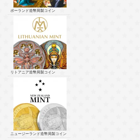
ポーランド造幣局製コイン
リトアニア造幣局製コイン
ニュージーランド造幣局製コイン