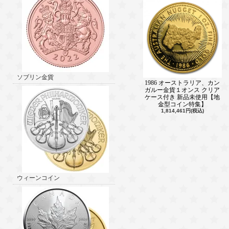
ソブリン金貨
1986 オーストラリア、カン
ガルー金貨１オンス クリア
ケース付き 新品未使用【地
金型コイン特集】
1,814,461円(税込)
ウィーンコイン