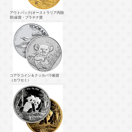
アウトバック(オーストラリア内陸
部)金貨・プラチナ貨
コアラコイン＆クッカバラ銀貨
（カワセミ）