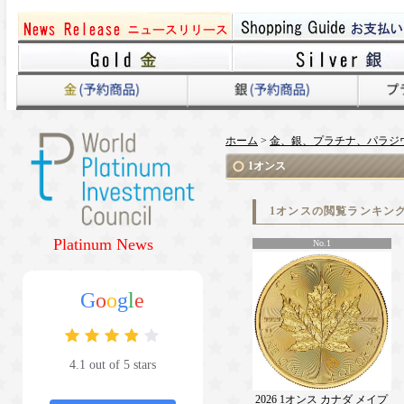
ホーム
>
金、銀、プラチナ、パラジ
1オンス
1オンスの閲覧ランキン
Platinum News
No.1
G
o
o
g
l
e
4.1 out of 5 stars
2026 1オンス カナダ メイプ