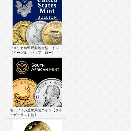
アメリカ造幣局製地金型コイン
【イーグル・バッファロー】
南アフリカ造幣局製コイン【クル
ーガーランド他】