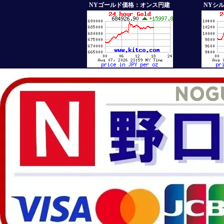
NYゴールド価格：オンス円建
NYシ