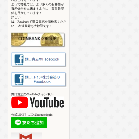
よって弊社では、より多くのお客様が
資産保全を出来ますように、業界最安
値を目指しています！
詳しい
は、Facebookで野口貴志を御検索くださ
い。 友達登録も大歓迎です！！
野口貴志のYouTubeチャンネル
公式LINE】→ID:@noguchicoin