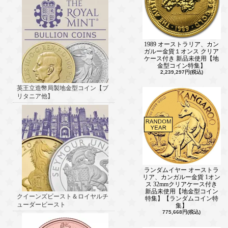
1989 オーストラリア、カン
ガルー金貨１オンス クリア
ケース付き 新品未使用【地
金型コイン特集】
2,239,297円(税込)
英王立造幣局製地金型コイン【ブ
リタニア他】
ランダムイヤー オーストラ
リア、カンガルー金貨 1オン
ス 32mmクリアケース付き
新品未使用【地金型コイン
クイーンズビースト＆ロイヤルチ
特集】【ランダムコイン特
ューダービースト
集】
775,668円(税込)