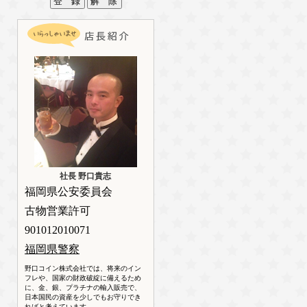
社長 野口貴志
福岡県公安委員会
古物営業許可
901012010071
福岡県警察
野口コイン株式会社では、将来のイン
フレや、国家の財政破綻に備えるため
に、金、銀、プラチナの輸入販売で、
日本国民の資産を少しでもお守りでき
ればと考えています。