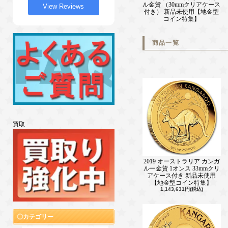
ル金貨 （30mmクリアケース
View Reviews
付き） 新品未使用【地金型
コイン特集】
商品一覧
買取
2019 オーストラリア カンガ
ルー金貨 1オンス 33mmクリ
アケース付き 新品未使用
【地金型コイン特集】
1,143,631円(税込)
カテゴリー