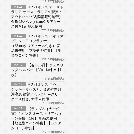
11,977円(税込)
No.11
2026 1オンス オースト
ラリア オーストラリアの驚異：
アウトバック(内陸部荒野地帯)
金貨 100ドル (33mmクリアケー
ス付き) 新品未使用
779,780円(税込)
No.12
2025 1オンス イギリス
ブリタニア（プラチナ）
（33mmクリアケース付き） 新
品未使用【プラチナ特集】【地
金型コイン特集】
337,585円(税込)
No.13
【セール品】ジェネリ
ック シルバー 【30g~1oz】x【1
枚】
11,496円(税込)
No.14
2025 1オンス ニウエ
ミッキーマウスと北斎の神奈川
沖浪裏 銀貨 2ドル (41mmクリア
ケース付き) 新品未使用
13,502円(税込)
No.15
【ランダムイヤー銀
貨】 1オンス オーストリア ウィ
ーン銀貨【1枚】 新品未使用
【地金型コイン特集】【ランダ
ムコイン特集】
12,358円(税込)