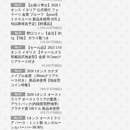
No.5
【お取り寄せ】2026 1
オンス イタリア 公式発行 フェ
ラーリ 金貨 プルーフ 【proof】
１００ユーロ 新品未使用 (8月上
旬以降発送予定)【特選品】
1,246,414円(税込)
No.6
野口コイン【金豆】約
1g 【5粒】 ガラス瓶つき
132,247円(税込)
No.7
【セール品】2023 1/10
オンス イギリス 【チャールズ３
世戴冠式地金型】金貨 16.5mmク
リアケース付き
84,282円(税込)
No.8
2026 1オンス カナダ
メイプル金貨 （30mmクリアケ
ース付き） 新品未使用【地金型
コイン特集】
789,373円(税込)
No.9
2026 1オンス オースト
ラリア オーストラリアの驚異：
アウトバック(内陸部荒野地帯)
プラチナ貨 100ドル 新品未使用
333,721円(税込)
No.10
1オンス オーストラリ
ア パース・ミント製 カンガルー
シルバーバー 99.99%