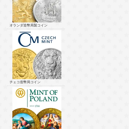
オランダ造幣局製コイン
チェコ造幣局コイン