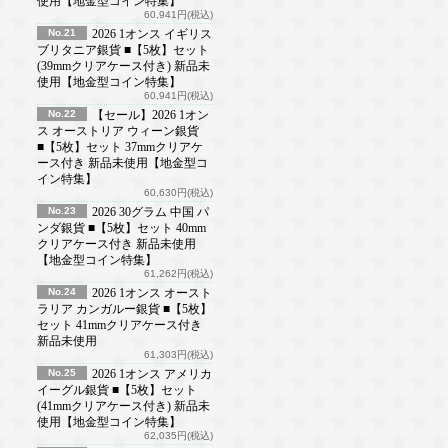
使用【地金型コイン特集】
60,941円(税込)
No.21
2026 1オンス イギリス
ブリタニア銀貨 ■【5枚】セット
(39mmクリアケース付き) 新品未
使用【地金型コイン特集】
60,941円(税込)
No.22
【セール】2026 1オン
ス オーストリア ウィーン銀貨
■【5枚】セット 37mmクリアケ
ース付き 新品未使用【地金型コ
イン特集】
60,630円(税込)
No.23
2026 30グラム 中国 パ
ンダ銀貨 ■【5枚】セット 40mm
クリアケース付き 新品未使用
【地金型コイン特集】
61,262円(税込)
No.24
2026 1オンス オースト
ラリア カンガルー銀貨 ■【5枚】
セット 41mmクリアケース付き
新品未使用
61,303円(税込)
No.25
2026 1オンス アメリカ
イーグル銀貨 ■【5枚】セット
(41mmクリアケース付き) 新品未
使用【地金型コイン特集】
62,035円(税込)