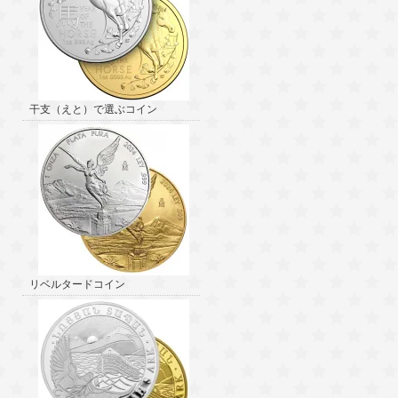
干支（えと）で選ぶコイン
リベルタードコイン