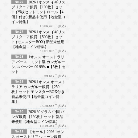
No.26
2026 1オンス イギリス
ブリタニア銀貨 【100枚】セッ
ト (25枚セットミントロール【4
個】付き) 新品未使用【地金型コ
イン特集】
1,206,490円(税込)
No.27
2026 1オンス イギリス
ブリタニア銀貨 【500枚】セッ
ト (モンスターBOX) 新品未使用
【地金型コイン特集】
6,001,806円(税込)
No.28
1オンス オーストラリ
ア パース・ミント製 カンガルー
シルバーバー 99.99% ■【5枚】セ
ット
59,617円(税込)
No.29
2026 1オンス オースト
ラリア カンガルー銀貨 【250
枚】セット モンスターBOX付き
新品未使用【地金型コイン特
集】
3,020,565円(税込)
No.30
2026 30グラム 中国 パ
ンダ銀貨 【150枚】セット 新品
未使用【地金型コイン特集】
1,819,361円(税込)
No.31
【セール】2026 1オン
ス オーストリア ウィーン銀貨