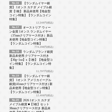
No.16
【ランダムイヤー銀
貨】 1オンス カナダ メイプル銀
貨【1枚】 新品未使用【地金型
コイン特集】【ランダムコイン
特集】
12,248円(税込)
No.17
オーストリア ウィー
ン金貨 1オンス ランダムイヤー
（37mmクリアケース付き）新品
未使用【地金型コイン特集】
【ランダムコイン特集】
774,298円(税込)
No.18
ランダムブランド銀貨
新品未使用 クリアケース付き
【30g~1oz】x【1枚】【地金型コ
イン特集】【ランダムコイン特
集】
11,797円(税込)
No.19
【ランダムイヤー銀
貨】 1オンス アメリカイーグル
銀貨(41mmクリアケース付き) 新
品未使用【地金型コイン特集】
【ランダムコイン特集】
12,469円(税込)
No.20
2026 1オンス カナダ
メイプル銀貨 ■【5枚】セット
38mmクリアケース付き 新品未