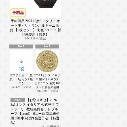
予約商品 2025 18gx3 イタリア オ
ートモビリ・ランボルギーニ 銀
貨 【3枚セット】 彩色 5ユーロ 新
品未使用【特選】
104,328円(税込)
No.2
No.3
プラチナ豆 【星
2026 1オンス イギリ
形】 1g ガラス瓶
ス 聖ゲオルギウス
つき
とドラゴン 金貨 100
12,421円(税込)
ポンド 新品未使用
783,891円(税込)
No.4
【お取り寄せ】2026
3x1オンス イタリア 公式発行 フ
ェラーリ 3枚組銀貨セット プル
ーフ 【proof】 6ユーロ 新品未使
用 (8月中旬以降発送予定)【特選
品】
98,169円(税込)