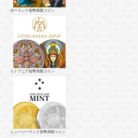
ポーランド造幣局製コイン
リトアニア造幣局製コイン
ニュージーランド造幣局製コイン