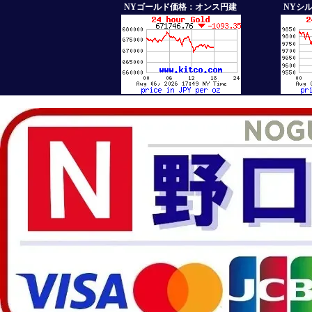
NYゴールド価格：オンス円建
NYシ