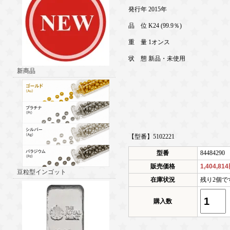
発行年 2015年
品 位 K24 (99.9％)
重 量 1オンス
状 態 新品・未使用
新商品
【型番】5102221
型番
84484290
販売価格
1,404,81
豆粒型インゴット
在庫状況
残り2個で
購入数