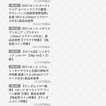
11,640円(税込)
No.11
2026 1オンス オースト
ラリア オーストラリアの驚異：
アウトバック(内陸部荒野地帯)
金貨 100ドル (33mmクリアケー
ス付き) 新品未使用
764,417円(税込)
No.12
2025 1オンス イギリス
ブリタニア（プラチナ）
（33mmクリアケース付き） 新
品未使用【プラチナ特集】【地
金型コイン特集】
334,702円(税込)
No.13
【セール品】ジェネリ
ック シルバー 【30g~1oz】x【1
枚】
11,174円(税込)
No.14
2025 1オンス ニウエ
ミッキーマウスと北斎の神奈川
沖浪裏 銀貨 2ドル (41mmクリア
ケース付き) 新品未使用
13,122円(税込)
No.15
【ランダムイヤー銀
貨】 1オンス オーストリア ウィ
ーン銀貨【1枚】 新品未使用
【地金型コイン特集】【ランダ
ムコイン特集】
12,010円(税込)