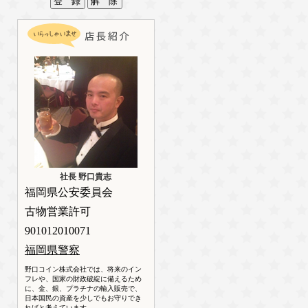
社長 野口貴志
福岡県公安委員会
古物営業許可
901012010071
福岡県警察
野口コイン株式会社では、将来のイン
フレや、国家の財政破綻に備えるため
に、金、銀、プラチナの輸入販売で、
日本国民の資産を少しでもお守りでき
ればと考えています。