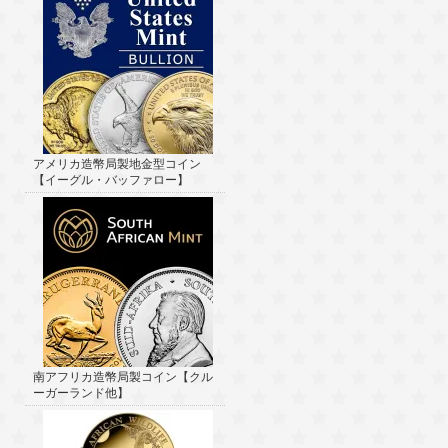
アメリカ造幣局製地金型コイン
【イーグル・バッファロー】
南アフリカ造幣局製コイン【クル
ーガーランド他】