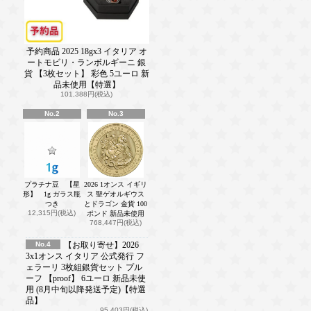
予約商品 2025 18gx3 イタリア オ
ートモビリ・ランボルギーニ 銀
貨 【3枚セット】 彩色 5ユーロ 新
品未使用【特選】
101,388円(税込)
No.2
No.3
プラチナ豆 【星
2026 1オンス イギリ
形】 1g ガラス瓶
ス 聖ゲオルギウス
つき
とドラゴン 金貨 100
12,315円(税込)
ポンド 新品未使用
768,447円(税込)
No.4
【お取り寄せ】2026
3x1オンス イタリア 公式発行 フ
ェラーリ 3枚組銀貨セット プル
ーフ 【proof】 6ユーロ 新品未使
用 (8月中旬以降発送予定)【特選
品】
95,403円(税込)