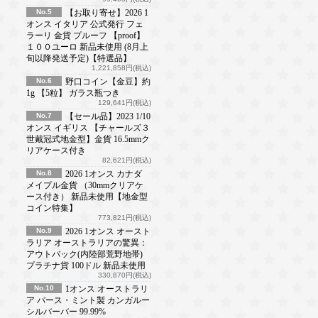
No.5
【お取り寄せ】2026 1
オンス イタリア 公式発行 フェ
ラーリ 金貨 プルーフ 【proof】
１００ユーロ 新品未使用 (8月上
旬以降発送予定)【特選品】
1,221,858円(税込)
No.6
野口コイン【金豆】約
1g 【5粒】 ガラス瓶つき
129,641円(税込)
No.7
【セール品】2023 1/10
オンス イギリス 【チャールズ３
世戴冠式地金型】金貨 16.5mmク
リアケース付き
82,621円(税込)
No.8
2026 1オンス カナダ
メイプル金貨 （30mmクリアケ
ース付き） 新品未使用【地金型
コイン特集】
773,821円(税込)
No.9
2026 1オンス オースト
ラリア オーストラリアの驚異：
アウトバック(内陸部荒野地帯)
プラチナ貨 100ドル 新品未使用
330,870円(税込)
No.10
1オンス オーストラリ
ア パース・ミント製 カンガルー
シルバーバー 99.99%