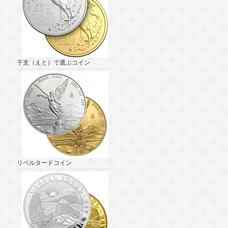
干支（えと）で選ぶコイン
リベルタードコイン