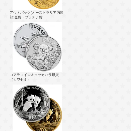
アウトバック(オーストラリア内陸
部)金貨・プラチナ貨
コアラコイン＆クッカバラ銀貨
（カワセミ）