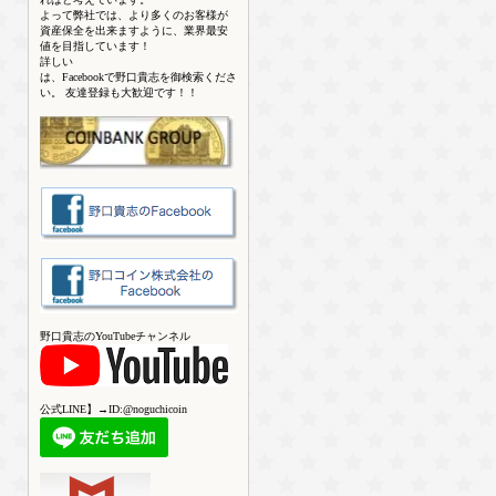
よって弊社では、より多くのお客様が
資産保全を出来ますように、業界最安
値を目指しています！
詳しい
は、Facebookで野口貴志を御検索くださ
い。 友達登録も大歓迎です！！
野口貴志のYouTubeチャンネル
公式LINE】→ID:@noguchicoin