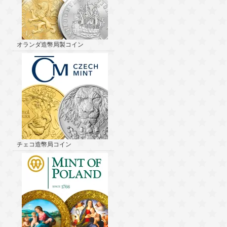
オランダ造幣局製コイン
チェコ造幣局コイン