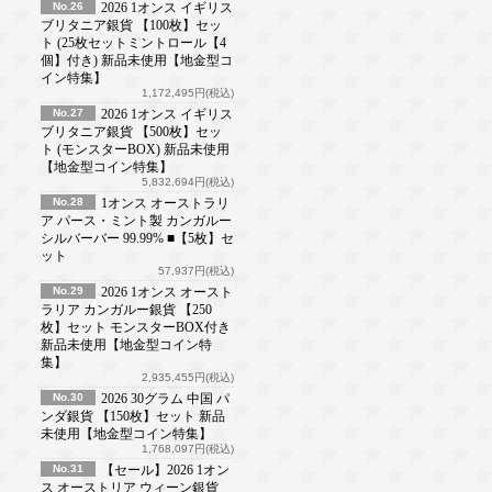
No.26
2026 1オンス イギリス
ブリタニア銀貨 【100枚】セッ
ト (25枚セットミントロール【4
個】付き) 新品未使用【地金型コ
イン特集】
1,172,495円(税込)
No.27
2026 1オンス イギリス
ブリタニア銀貨 【500枚】セッ
ト (モンスターBOX) 新品未使用
【地金型コイン特集】
5,832,694円(税込)
No.28
1オンス オーストラリ
ア パース・ミント製 カンガルー
シルバーバー 99.99% ■【5枚】セ
ット
57,937円(税込)
No.29
2026 1オンス オースト
ラリア カンガルー銀貨 【250
枚】セット モンスターBOX付き
新品未使用【地金型コイン特
集】
2,935,455円(税込)
No.30
2026 30グラム 中国 パ
ンダ銀貨 【150枚】セット 新品
未使用【地金型コイン特集】
1,768,097円(税込)
No.31
【セール】2026 1オン
ス オーストリア ウィーン銀貨