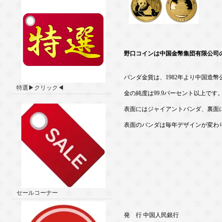
野口コインは中国金幣集団有限公司
パンダ金貨は、1982年より中国造
特選▶クリック◀
金の純度は99.9パーセント以上です
表面にはジャイアントパンダ、裏面
表面のパンダは毎年デザインが変わ
セールコーナー
発 行 中国人民銀行