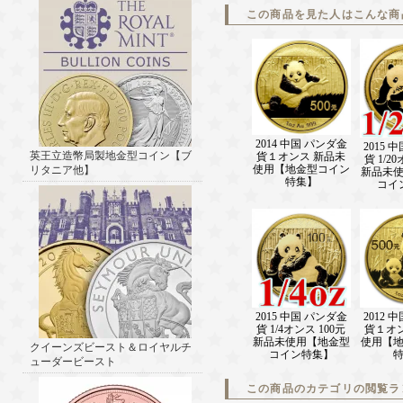
この商品を見た人はこんな商
2014 中国 パンダ金
2015 
英王立造幣局製地金型コイン【ブ
貨１オンス 新品未
貨 1/2
使用【地金型コイン
リタニア他】
新品未
特集】
コイ
2015 中国 パンダ金
2012 
貨 1/4オンス 100元
貨１オ
新品未使用【地金型
使用【
クイーンズビースト＆ロイヤルチ
コイン特集】
ューダービースト
この商品のカテゴリの閲覧ラ