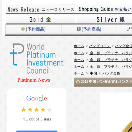
ホーム
>
パンダコイン
>
パンダ金貨 
ホーム
>
金、銀、プラチナ、パラジ
ホーム
>
金、銀、プラチナ、パラジ
ホーム
>
金、銀、プラチナ、パラジ
ホーム
>
中国
>
パンダ金貨
Platinum News
2015 中国 パンダ金貨１オンス
G
o
o
g
l
e
4.1 out of 5 stars