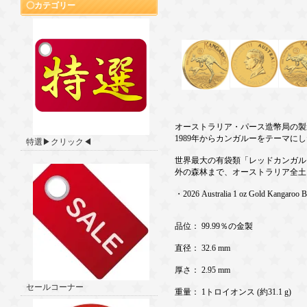
カテゴリー
オーストラリア・パース造幣局の製
1989年からカンガルーをテーマ
特選▶クリック◀
世界最大の有袋類「レッドカンガルー
外の森林まで、オーストラリア全土
・2026 Australia 1 oz Gold Kangaroo 
品位： 99.99％の金製
直径： 32.6 mm
厚さ： 2.95 mm
セールコーナー
重量： 1トロイオンス (約31.1 g)