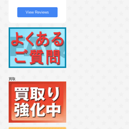
View Reviews
買取