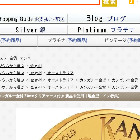
マ
ガルー金貨 1オンス
ジウムから選ぶ
>
金 gold
ジウムから選ぶ
>
金 gold
>
オーストラリア
ジウムから選ぶ
>
金 gold
>
オーストラリア
>
カンガルー金貨
>
カンガルー金貨
ジウムから選ぶ
>
金 gold
>
オーストラリア
>
カンガルー金貨
>
カンガルー金貨
ア カンガルー金貨 33mmクリアケース付き 新品未使用【地金型コイン特集】