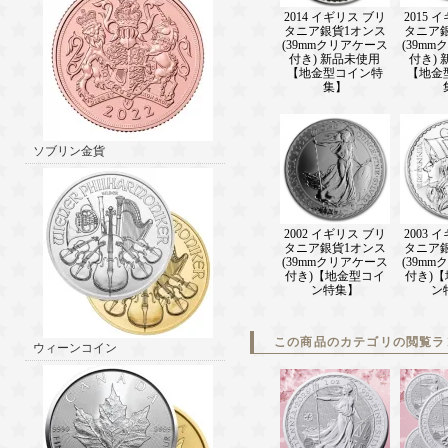
2014 イギリス ブリ
2015 
タニア銀貨1オンス
タニア
(39mmクリアケース
(39m
付き) 新品未使用
付き)
【地金型コイン特
【地金
集】
ソブリン金貨
2002 イギリス ブリ
2003 
タニア銀貨1オンス
タニア
(39mmクリアケース
(39m
付き)【地金型コイ
付き)
ン特集】
ン
この商品のカテゴリの閲覧ラ
ウィーンコイン