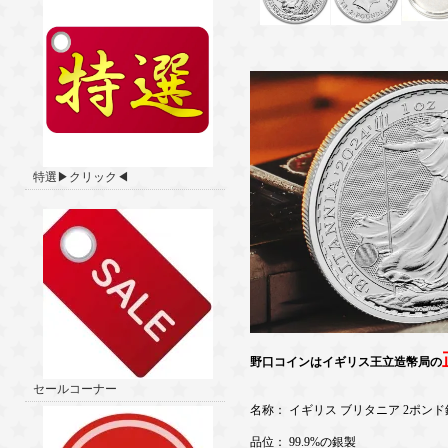
特選▶クリック◀
野口コインはイギリス王立造幣局の
セールコーナー
名称： イギリス ブリタニア 2ポンド
品位： 99.9%の銀製