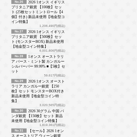
No.26
2026 1オンス イギリス
ブリタニア銀貨 【100枚】セッ
ト (25枚セットミントロール【4
個】付き) 新品未使用【地金型コ
イン特集】
1,206,490円(税込)
No.27
2026 1オンス イギリス
ブリタニア銀貨 【500枚】セッ
ト (モンスターBOX) 新品未使用
【地金型コイン特集】
6,001,806円(税込)
No.28
1オンス オーストラリ
ア パース・ミント製 カンガルー
シルバーバー 99.99% ■【5枚】セ
ット
59,617円(税込)
No.29
2026 1オンス オースト
ラリア カンガルー銀貨 【250
枚】セット モンスターBOX付き
新品未使用【地金型コイン特
集】
3,020,565円(税込)
No.30
2026 30グラム 中国 パ
ンダ銀貨 【150枚】セット 新品
未使用【地金型コイン特集】
1,819,361円(税込)
No.31
【セール】2026 1オン
ス オーストリア ウィーン銀貨