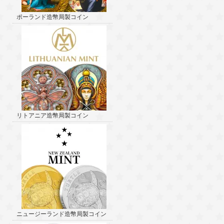
ポーランド造幣局製コイン
リトアニア造幣局製コイン
ニュージーランド造幣局製コイン