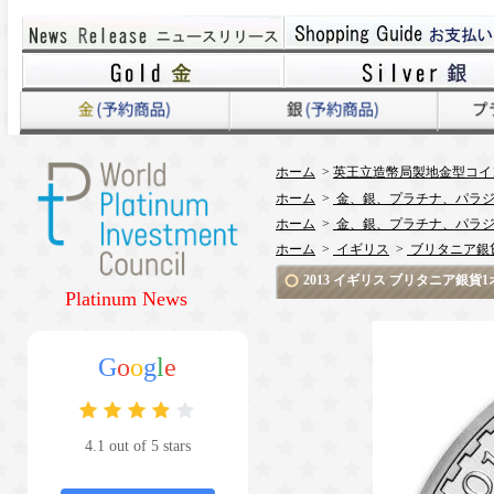
ホーム
>
英王立造幣局製地金型コイ
ホーム
>
金、銀、プラチナ、パラジ
ホーム
>
金、銀、プラチナ、パラジ
ホーム
>
イギリス
>
ブリタニア銀
2013 イギリス ブリタニア銀貨
Platinum News
G
o
o
g
l
e
4.1 out of 5 stars