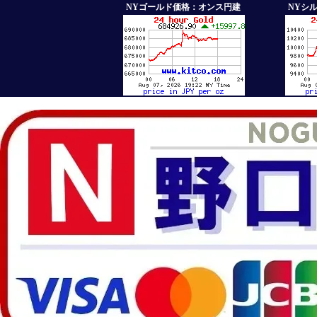
NYゴールド価格：オンス円建
NYシ