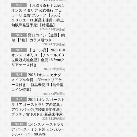
No.5
【お取り寄せ】2026 1
オンス イタリア 公式発行 フェ
ラーリ 金貨 プルーフ 【proof】
１００ユーロ 新品未使用 (8月上
旬以降発送予定)【特選品】
1,246,414円(税込)
No.6
野口コイン【金豆】約
1g 【5粒】 ガラス瓶つき
132,247円(税込)
No.7
【セール品】2023 1/10
オンス イギリス 【チャールズ３
世戴冠式地金型】金貨 16.5mmク
リアケース付き
84,282円(税込)
No.8
2026 1オンス カナダ
メイプル金貨 （30mmクリアケ
ース付き） 新品未使用【地金型
コイン特集】
789,373円(税込)
No.9
2026 1オンス オースト
ラリア オーストラリアの驚異：
アウトバック(内陸部荒野地帯)
プラチナ貨 100ドル 新品未使用
333,721円(税込)
No.10
1オンス オーストラリ
ア パース・ミント製 カンガルー
シルバーバー 99.99%