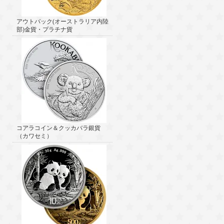
アウトバック(オーストラリア内陸
部)金貨・プラチナ貨
コアラコイン＆クッカバラ銀貨
（カワセミ）