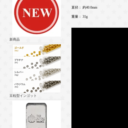
直径： 約40.0mm
重量： 31g
新商品
豆粒型インゴット