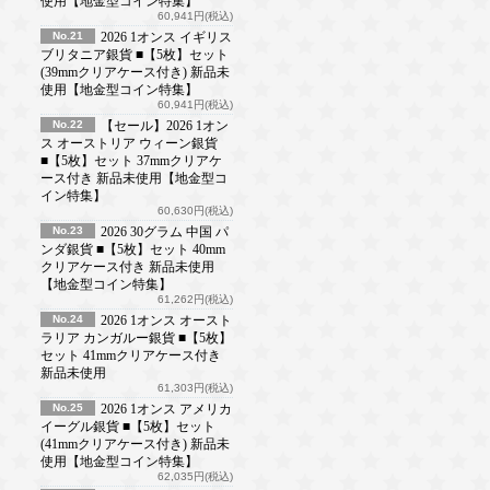
使用【地金型コイン特集】
60,941円(税込)
No.21
2026 1オンス イギリス
ブリタニア銀貨 ■【5枚】セット
(39mmクリアケース付き) 新品未
使用【地金型コイン特集】
60,941円(税込)
No.22
【セール】2026 1オン
ス オーストリア ウィーン銀貨
■【5枚】セット 37mmクリアケ
ース付き 新品未使用【地金型コ
イン特集】
60,630円(税込)
No.23
2026 30グラム 中国 パ
ンダ銀貨 ■【5枚】セット 40mm
クリアケース付き 新品未使用
【地金型コイン特集】
61,262円(税込)
No.24
2026 1オンス オースト
ラリア カンガルー銀貨 ■【5枚】
セット 41mmクリアケース付き
新品未使用
61,303円(税込)
No.25
2026 1オンス アメリカ
イーグル銀貨 ■【5枚】セット
(41mmクリアケース付き) 新品未
使用【地金型コイン特集】
62,035円(税込)