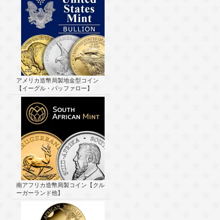
アメリカ造幣局製地金型コイン
【イーグル・バッファロー】
南アフリカ造幣局製コイン【クル
ーガーランド他】