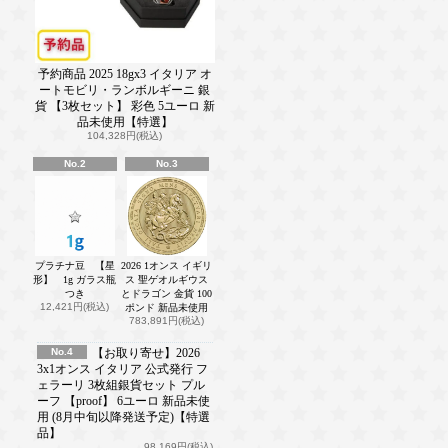
予約商品 2025 18gx3 イタリア オ
ートモビリ・ランボルギーニ 銀
貨 【3枚セット】 彩色 5ユーロ 新
品未使用【特選】
104,328円(税込)
No.2
No.3
プラチナ豆 【星
2026 1オンス イギリ
形】 1g ガラス瓶
ス 聖ゲオルギウス
つき
とドラゴン 金貨 100
12,421円(税込)
ポンド 新品未使用
783,891円(税込)
No.4
【お取り寄せ】2026
3x1オンス イタリア 公式発行 フ
ェラーリ 3枚組銀貨セット プル
ーフ 【proof】 6ユーロ 新品未使
用 (8月中旬以降発送予定)【特選
品】
98,169円(税込)