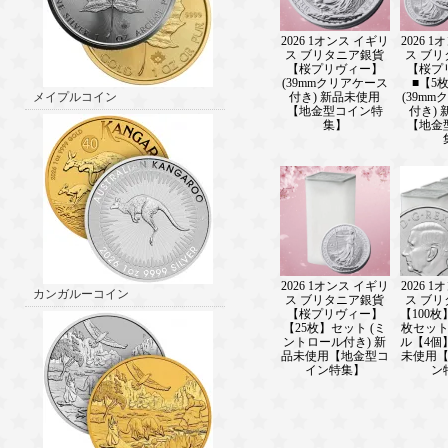
2026 1オンス イギリ
2026 
ス ブリタニア銀貨
ス ブ
【桜プリヴィー】
【桜プ
(39mmクリアケース
■【5
付き) 新品未使用
(39m
メイプルコイン
【地金型コイン特
付き)
集】
【地金
2026 1オンス イギリ
2026 
カンガルーコイン
ス ブリタニア銀貨
ス ブ
【桜プリヴィー】
【100枚
【25枚】セット (ミ
枚セッ
ントロール付き) 新
ル【4個
品未使用【地金型コ
未使用
イン特集】
ン