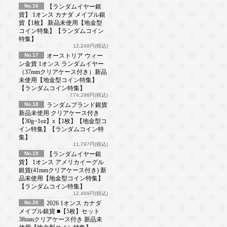
No.16
【ランダムイヤー銀
貨】 1オンス カナダ メイプル銀
貨【1枚】 新品未使用【地金型
コイン特集】【ランダムコイン
特集】
12,248円(税込)
No.17
オーストリア ウィー
ン金貨 1オンス ランダムイヤー
（37mmクリアケース付き）新品
未使用【地金型コイン特集】
【ランダムコイン特集】
774,298円(税込)
No.18
ランダムブランド銀貨
新品未使用 クリアケース付き
【30g~1oz】x【1枚】【地金型コ
イン特集】【ランダムコイン特
集】
11,797円(税込)
No.19
【ランダムイヤー銀
貨】 1オンス アメリカイーグル
銀貨(41mmクリアケース付き) 新
品未使用【地金型コイン特集】
【ランダムコイン特集】
12,469円(税込)
No.20
2026 1オンス カナダ
メイプル銀貨 ■【5枚】セット
38mmクリアケース付き 新品未