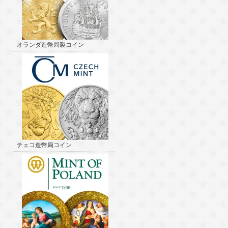
オランダ造幣局製コイン
チェコ造幣局コイン