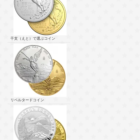
干支（えと）で選ぶコイン
リベルタードコイン