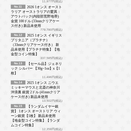
11,977円(税込)
No.11
2026 1オンス オースト
ラリア オーストラリアの驚異：
アウトバック(内陸部荒野地帯)
金貨 100ドル (33mmクリアケー
ス付き) 新品未使用
779,780円(税込)
No.12
2025 1オンス イギリス
ブリタニア（プラチナ）
（33mmクリアケース付き） 新
品未使用【プラチナ特集】【地
金型コイン特集】
337,585円(税込)
No.13
【セール品】ジェネリ
ック シルバー 【30g~1oz】x【1
枚】
11,496円(税込)
No.14
2025 1オンス ニウエ
ミッキーマウスと北斎の神奈川
沖浪裏 銀貨 2ドル (41mmクリア
ケース付き) 新品未使用
13,502円(税込)
No.15
【ランダムイヤー銀
貨】 1オンス オーストリア ウィ
ーン銀貨【1枚】 新品未使用
【地金型コイン特集】【ランダ
ムコイン特集】
12,358円(税込)