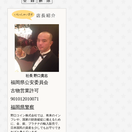
社長 野口貴志
福岡県公安委員会
古物営業許可
901012010071
福岡県警察
野口コイン株式会社では、将来のイン
フレや、国家の財政破綻に備えるため
に、金、銀、プラチナの輸入販売で、
日本国民の資産を少しでもお守りでき
ればと考えています。