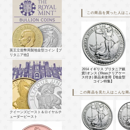
この商品を買った人はこ
英王立造幣局製地金型コイン【ブ
リタニア他】
2014 イギリス ブリタニア銀
貨1オンス (39mmクリアケー
ス付き) 新品未使用【地金型
コイン特集】
この商品を見た人はこんな商
クイーンズビースト＆ロイヤルチ
ューダービースト