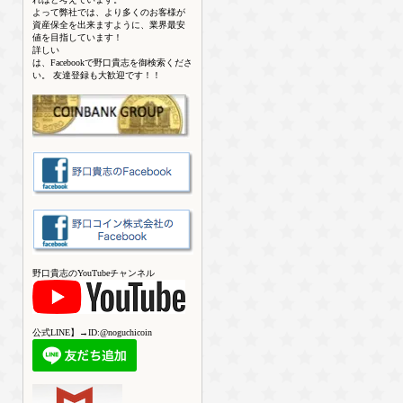
よって弊社では、より多くのお客様が
資産保全を出来ますように、業界最安
値を目指しています！
詳しい
は、Facebookで野口貴志を御検索くださ
い。 友達登録も大歓迎です！！
野口貴志のYouTubeチャンネル
公式LINE】→ID:@noguchicoin