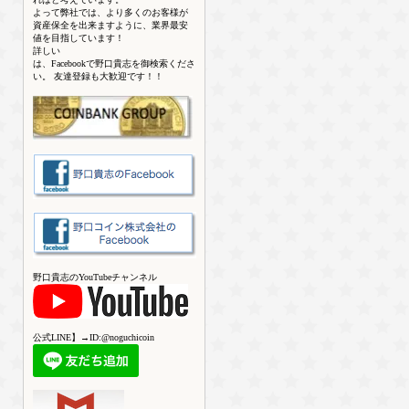
よって弊社では、より多くのお客様が
資産保全を出来ますように、業界最安
値を目指しています！
詳しい
は、Facebookで野口貴志を御検索くださ
い。 友達登録も大歓迎です！！
野口貴志のYouTubeチャンネル
公式LINE】→ID:@noguchicoin