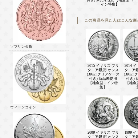
イン特集】
この商品を見た人はこんな商
ソブリン金貨
2015 イギリス ブリ
2014 
タニア銀貨1オンス
タニア
(39mmクリアケース
(39m
付き) 新品未使用
付き)
【地金型コイン特
【地金
集】
ウィーンコイン
2009 イギリス ブリ
1999 
タニア銀貨1オンス
タニア