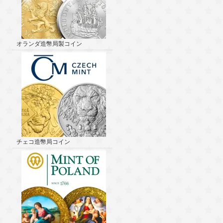
オランダ造幣局製コイン
チェコ造幣局コイン