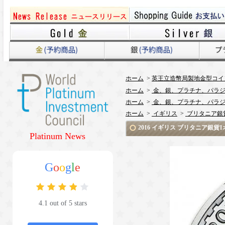
ホーム
>
英王立造幣局製地金型コイ
ホーム
>
金、銀、プラチナ、パラジ
ホーム
>
金、銀、プラチナ、パラジ
ホーム
>
イギリス
>
ブリタニア銀
2016 イギリス ブリタニア銀貨
Platinum News
G
o
o
g
l
e
4.1 out of 5 stars