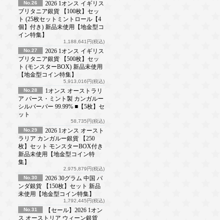
No.26
2026 1オンス イギリス
ブリタニア銀貨 【100枚】セッ
ト (25枚セットミントロール【4
個】付き) 新品未使用【地金型コ
イン特集】
1,188,641円(税込)
No.27
2026 1オンス イギリス
ブリタニア銀貨 【500枚】セッ
ト (モンスターBOX) 新品未使用
【地金型コイン特集】
5,913,016円(税込)
No.28
1オンス オーストラリ
ア パース・ミント製 カンガルー
シルバーバー 99.99% ■【5枚】セ
ット
58,735円(税込)
No.29
2026 1オンス オースト
ラリア カンガルー銀貨 【250
枚】セット モンスターBOX付き
新品未使用【地金型コイン特
集】
2,975,879円(税込)
No.30
2026 30グラム 中国 パ
ンダ銀貨 【150枚】セット 新品
未使用【地金型コイン特集】
1,792,445円(税込)
No.31
【セール】2026 1オン
ス オーストリア ウィーン銀貨