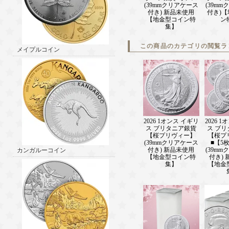
(39mmクリアケース
(39m
付き) 新品未使用
付き)
【地金型コイン特
ン
集】
この商品のカテゴリの閲覧ラ
メイプルコイン
2026 1オンス イギリ
2026 
ス ブリタニア銀貨
ス ブ
【桜プリヴィー】
【桜プ
(39mmクリアケース
■【5
付き) 新品未使用
(39m
カンガルーコイン
【地金型コイン特
付き)
集】
【地金