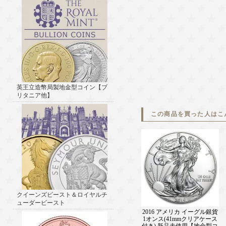
英王立造幣局製地金型コイン【ブ
リタニア他】
この商品を買った人はこ
クイーンズビースト＆ロイヤルチ
ューダービースト
2016 アメリカ イーグル銀貨
1オンス(41mmクリアケース
付き) 新品未使用【地金型コ