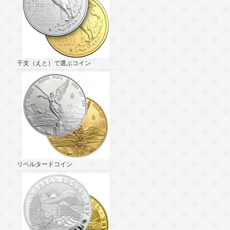
干支（えと）で選ぶコイン
リベルタードコイン