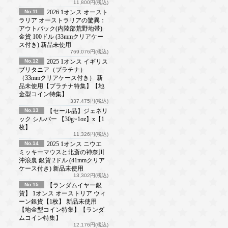
11,800円(税込)
No.11
2026 1オンス オースト
ラリア オーストラリアの驚異：
アウトバック(内陸部荒野地帯)
金貨 100ドル (33mmクリアケー
ス付き) 新品未使用
769,076円(税込)
No.12
2025 1オンス イギリス
ブリタニア（プラチナ）
（33mmクリアケース付き） 新
品未使用【プラチナ特集】【地
金型コイン特集】
337,475円(税込)
No.13
【セール品】ジェネリ
ック シルバー 【30g~1oz】x【1
枚】
11,326円(税込)
No.14
2025 1オンス ニウエ
ミッキーマウスと北斎の神奈川
沖浪裏 銀貨 2ドル (41mmクリア
ケース付き) 新品未使用
13,302円(税込)
No.15
【ランダムイヤー銀
貨】 1オンス オーストリア ウィ
ーン銀貨【1枚】 新品未使用
【地金型コイン特集】【ランダ
ムコイン特集】
12,176円(税込)