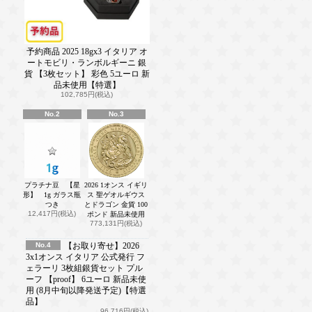
予約商品 2025 18gx3 イタリア オ
ートモビリ・ランボルギーニ 銀
貨 【3枚セット】 彩色 5ユーロ 新
品未使用【特選】
102,785円(税込)
No.2
No.3
プラチナ豆 【星
2026 1オンス イギリ
形】 1g ガラス瓶
ス 聖ゲオルギウス
つき
とドラゴン 金貨 100
12,417円(税込)
ポンド 新品未使用
773,131円(税込)
No.4
【お取り寄せ】2026
3x1オンス イタリア 公式発行 フ
ェラーリ 3枚組銀貨セット プル
ーフ 【proof】 6ユーロ 新品未使
用 (8月中旬以降発送予定)【特選
品】
96,716円(税込)