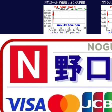
NYゴールド価格：オンス円建
NYシ