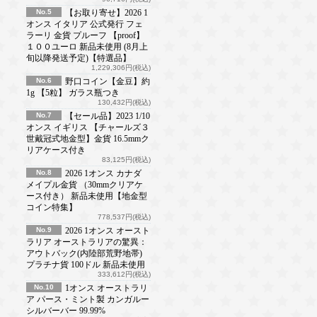
No.5
【お取り寄せ】2026 1
オンス イタリア 公式発行 フェ
ラーリ 金貨 プルーフ 【proof】
１００ユーロ 新品未使用 (8月上
旬以降発送予定)【特選品】
1,229,306円(税込)
No.6
野口コイン【金豆】約
1g 【5粒】 ガラス瓶つき
130,432円(税込)
No.7
【セール品】2023 1/10
オンス イギリス 【チャールズ３
世戴冠式地金型】金貨 16.5mmク
リアケース付き
83,125円(税込)
No.8
2026 1オンス カナダ
メイプル金貨 （30mmクリアケ
ース付き） 新品未使用【地金型
コイン特集】
778,537円(税込)
No.9
2026 1オンス オースト
ラリア オーストラリアの驚異：
アウトバック(内陸部荒野地帯)
プラチナ貨 100ドル 新品未使用
333,612円(税込)
No.10
1オンス オーストラリ
ア パース・ミント製 カンガルー
シルバーバー 99.99%