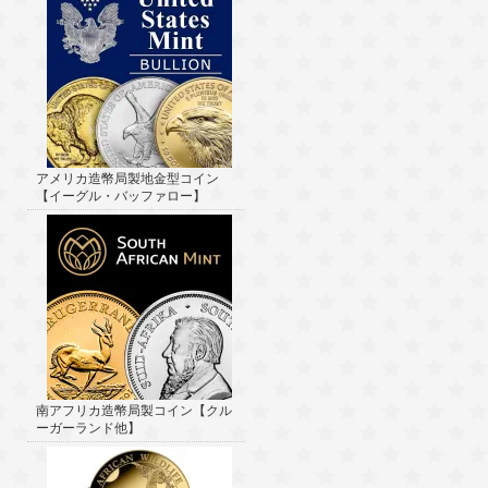
アメリカ造幣局製地金型コイン
【イーグル・バッファロー】
南アフリカ造幣局製コイン【クル
ーガーランド他】