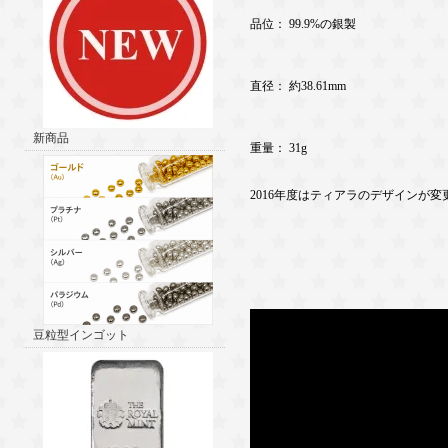
品位： 99.9%の銀製
直径： 約38.61mm
新商品
重量： 31g
2016年度はティアラのデザインが
豆粒型インゴット