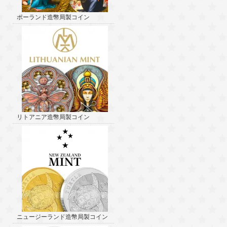
ポーランド造幣局製コイン
リトアニア造幣局製コイン
ニュージーランド造幣局製コイン