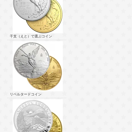
干支（えと）で選ぶコイン
リベルタードコイン