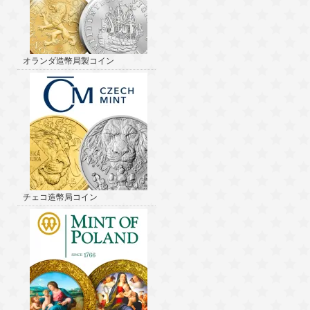
オランダ造幣局製コイン
チェコ造幣局コイン