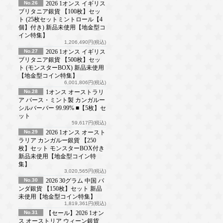
No.26
2026 1オンス イギリス
ブリタニア銀貨 【100枚】セッ
ト (25枚セットミントロール【4
個】付き) 新品未使用【地金型コ
イン特集】
1,206,490円(税込)
No.27
2026 1オンス イギリス
ブリタニア銀貨 【500枚】セッ
ト (モンスターBOX) 新品未使用
【地金型コイン特集】
6,001,806円(税込)
No.28
1オンス オーストラリ
ア パース・ミント製 カンガルー
シルバーバー 99.99% ■【5枚】セ
ット
59,617円(税込)
No.29
2026 1オンス オースト
ラリア カンガルー銀貨 【250
枚】セット モンスターBOX付き
新品未使用【地金型コイン特
集】
3,020,565円(税込)
No.30
2026 30グラム 中国 パ
ンダ銀貨 【150枚】セット 新品
未使用【地金型コイン特集】
1,819,361円(税込)
No.31
【セール】2026 1オン
ス オーストリア ウィーン銀貨