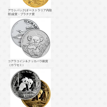
アウトバック(オーストラリア内陸
部)金貨・プラチナ貨
コアラコイン＆クッカバラ銀貨
（カワセミ）