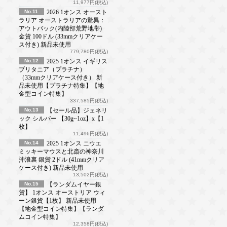
11,977円(税込)
No.11
2026 1オンス オースト
ラリア オーストラリアの驚異：
アウトバック(内陸部荒野地帯)
金貨 100ドル (33mmクリアケー
ス付き) 新品未使用
779,780円(税込)
No.12
2025 1オンス イギリス
ブリタニア（プラチナ）
（33mmクリアケース付き） 新
品未使用【プラチナ特集】【地
金型コイン特集】
337,585円(税込)
No.13
【セール品】ジェネリ
ック シルバー 【30g~1oz】x【1
枚】
11,496円(税込)
No.14
2025 1オンス ニウエ
ミッキーマウスと北斎の神奈川
沖浪裏 銀貨 2ドル (41mmクリア
ケース付き) 新品未使用
13,502円(税込)
No.15
【ランダムイヤー銀
貨】 1オンス オーストリア ウィ
ーン銀貨【1枚】 新品未使用
【地金型コイン特集】【ランダ
ムコイン特集】
12,358円(税込)