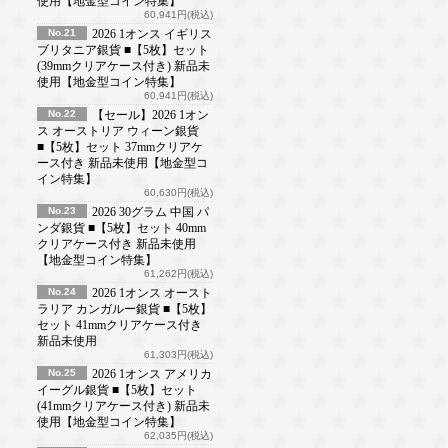
使用【地金型コイン特集】
60,941円(税込)
No.21
2026 1オンス イギリス
ブリタニア銀貨 ■【5枚】セット
(39mmクリアケース付き) 新品未
使用【地金型コイン特集】
60,941円(税込)
No.22
【セール】2026 1オン
ス オーストリア ウィーン銀貨
■【5枚】セット 37mmクリアケ
ース付き 新品未使用【地金型コ
イン特集】
60,630円(税込)
No.23
2026 30グラム 中国 パ
ンダ銀貨 ■【5枚】セット 40mm
クリアケース付き 新品未使用
【地金型コイン特集】
61,262円(税込)
No.24
2026 1オンス オースト
ラリア カンガルー銀貨 ■【5枚】
セット 41mmクリアケース付き
新品未使用
61,303円(税込)
No.25
2026 1オンス アメリカ
イーグル銀貨 ■【5枚】セット
(41mmクリアケース付き) 新品未
使用【地金型コイン特集】
62,035円(税込)