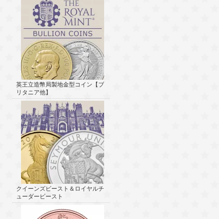
英王立造幣局製地金型コイン【ブ
リタニア他】
クイーンズビースト＆ロイヤルチ
ューダービースト