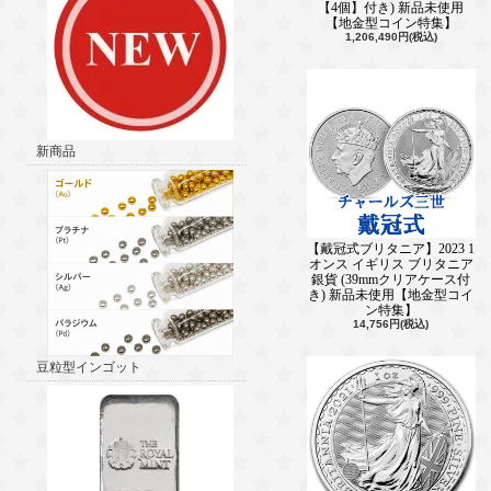
【4個】付き) 新品未使用
【地金型コイン特集】
1,206,490円(税込)
新商品
【戴冠式ブリタニア】2023 1
オンス イギリス ブリタニア
銀貨 (39mmクリアケース付
き) 新品未使用【地金型コイ
ン特集】
14,756円(税込)
豆粒型インゴット