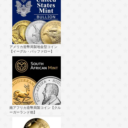
アメリカ造幣局製地金型コイン
【イーグル・バッファロー】
南アフリカ造幣局製コイン【クル
ーガーランド他】