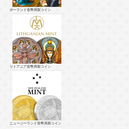
ポーランド造幣局製コイン
リトアニア造幣局製コイン
ニュージーランド造幣局製コイン