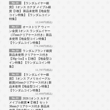
No.16
【ランダムイヤー銀
貨】 1オンス カナダ メイプル銀
貨【1枚】 新品未使用【地金型
コイン特集】【ランダムコイン
特集】
12,248円(税込)
No.17
オーストリア ウィー
ン金貨 1オンス ランダムイヤー
（37mmクリアケース付き）新品
未使用【地金型コイン特集】
【ランダムコイン特集】
774,298円(税込)
No.18
ランダムブランド銀貨
新品未使用 クリアケース付き
【30g~1oz】x【1枚】【地金型コ
イン特集】【ランダムコイン特
集】
11,797円(税込)
No.19
【ランダムイヤー銀
貨】 1オンス アメリカイーグル
銀貨(41mmクリアケース付き) 新
品未使用【地金型コイン特集】
【ランダムコイン特集】
12,469円(税込)
No.20
2026 1オンス カナダ
メイプル銀貨 ■【5枚】セット
38mmクリアケース付き 新品未