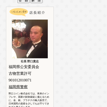
社長 野口貴志
福岡県公安委員会
古物営業許可
901012010071
福岡県警察
野口コイン株式会社では、将来のイン
フレや、国家の財政破綻に備えるため
に、金、銀、プラチナの輸入販売で、
日本国民の資産を少しでもお守りでき
ればと考えています。