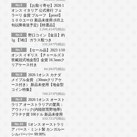
No.5
【お取り寄せ】2026 1
オンス イタリア 公式発行 フェ
ラーリ 金貨 プルーフ 【proof】
１００ユーロ 新品未使用 (8月上
旬以降発送予定)【特選品】
1,246,414円(税込)
No.6
野口コイン【金豆】約
1g 【5粒】 ガラス瓶つき
132,247円(税込)
No.7
【セール品】2023 1/10
オンス イギリス 【チャールズ３
世戴冠式地金型】金貨 16.5mmク
リアケース付き
84,282円(税込)
No.8
2026 1オンス カナダ
メイプル金貨 （30mmクリアケ
ース付き） 新品未使用【地金型
コイン特集】
789,373円(税込)
No.9
2026 1オンス オースト
ラリア オーストラリアの驚異：
アウトバック(内陸部荒野地帯)
プラチナ貨 100ドル 新品未使用
333,721円(税込)
No.10
1オンス オーストラリ
ア パース・ミント製 カンガルー
シルバーバー 99.99%