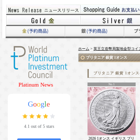
ホーム
>
英王立造幣局製地金型コイ
ブリタニア 銀貨 1オンス
ブリタニア 銀貨 1オン
Platinum News
No.1
G
o
o
g
l
e
4.1 out of 5 stars
2026 1オンス イギリス ブリ