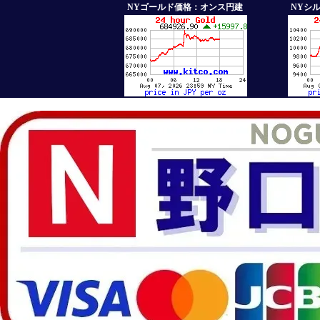
NYゴールド価格：オンス円建
NYシ