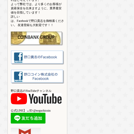
よって弊社では、より多くのお客様が
資産保全を出来ますように、業界最安
値を目指しています！
詳しい
は、Facebookで野口貴志を御検索くださ
い。 友達登録も大歓迎です！！
野口貴志のYouTubeチャンネル
公式LINE】→ID:@noguchicoin