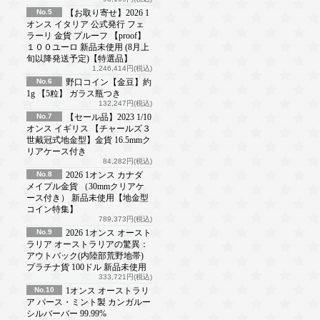
No.5
【お取り寄せ】2026 1
オンス イタリア 公式発行 フェ
ラーリ 金貨 プルーフ 【proof】
１００ユーロ 新品未使用 (8月上
旬以降発送予定)【特選品】
1,246,414円(税込)
No.6
野口コイン【金豆】約
1g 【5粒】 ガラス瓶つき
132,247円(税込)
No.7
【セール品】2023 1/10
オンス イギリス 【チャールズ３
世戴冠式地金型】金貨 16.5mmク
リアケース付き
84,282円(税込)
No.8
2026 1オンス カナダ
メイプル金貨 （30mmクリアケ
ース付き） 新品未使用【地金型
コイン特集】
789,373円(税込)
No.9
2026 1オンス オースト
ラリア オーストラリアの驚異：
アウトバック(内陸部荒野地帯)
プラチナ貨 100ドル 新品未使用
333,721円(税込)
No.10
1オンス オーストラリ
ア パース・ミント製 カンガルー
シルバーバー 99.99%