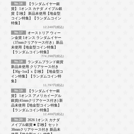
No.16
【ランダムイヤー銀
貨】 1オンス カナダ メイプル銀
貨【1枚】 新品未使用【地金型
コイン特集】【ランダムコイン
特集】
12,248円(税込)
No.17
オーストリア ウィー
ン金貨 1オンス ランダムイヤー
（37mmクリアケース付き）新品
未使用【地金型コイン特集】
【ランダムコイン特集】
774,298円(税込)
No.18
ランダムブランド銀貨
新品未使用 クリアケース付き
【30g~1oz】x【1枚】【地金型コ
イン特集】【ランダムコイン特
集】
11,797円(税込)
No.19
【ランダムイヤー銀
貨】 1オンス アメリカイーグル
銀貨(41mmクリアケース付き) 新
品未使用【地金型コイン特集】
【ランダムコイン特集】
12,469円(税込)
No.20
2026 1オンス カナダ
メイプル銀貨 ■【5枚】セット
38mmクリアケース付き 新品未