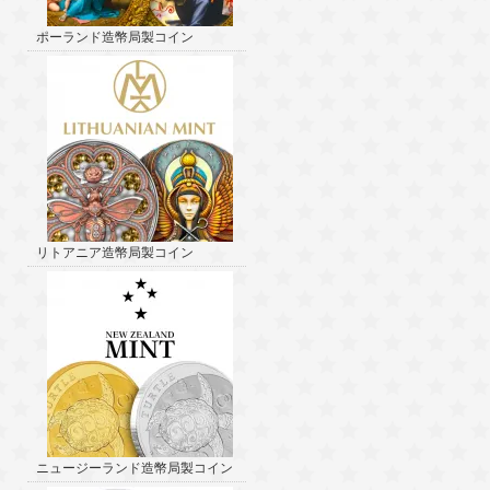
ポーランド造幣局製コイン
リトアニア造幣局製コイン
ニュージーランド造幣局製コイン