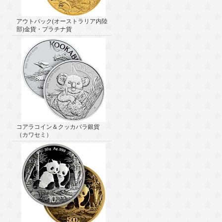
アウトバック(オーストラリア内陸
部)金貨・プラチナ貨
コアラコイン＆クッカバラ銀貨
（カワセミ）