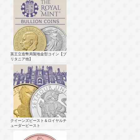
英王立造幣局製地金型コイン【ブ
リタニア他】
クイーンズビースト＆ロイヤルチ
ューダービースト