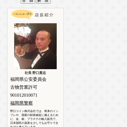
社長 野口貴志
福岡県公安委員会
古物営業許可
901012010071
福岡県警察
野口コイン株式会社では、将来のイン
フレや、国家の財政破綻に備えるため
に、金、銀、プラチナの輸入販売で、
日本国民の資産を少しでもお守りでき
ればと考えています。