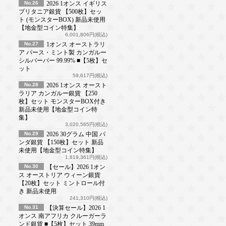
No.26
2026 1オンス イギリス
ブリタニア銀貨 【500枚】セッ
ト (モンスターBOX) 新品未使用
【地金型コイン特集】
6,001,806円(税込)
No.27
1オンス オーストラリ
ア パース・ミント製 カンガルー
シルバーバー 99.99% ■【5枚】セ
ット
59,617円(税込)
No.28
2026 1オンス オースト
ラリア カンガルー銀貨 【250
枚】セット モンスターBOX付き
新品未使用【地金型コイン特
集】
3,020,565円(税込)
No.29
2026 30グラム 中国 パ
ンダ銀貨 【150枚】セット 新品
未使用【地金型コイン特集】
1,819,361円(税込)
No.30
【セール】2026 1オン
ス オーストリア ウィーン銀貨
【20枚】セット ミントロール付
き 新品未使用
241,310円(税込)
No.31
【決算セール】2026 1
オンス 南アフリカ クルーガーラ
ンド銀貨 ■【5枚】セット 39mm