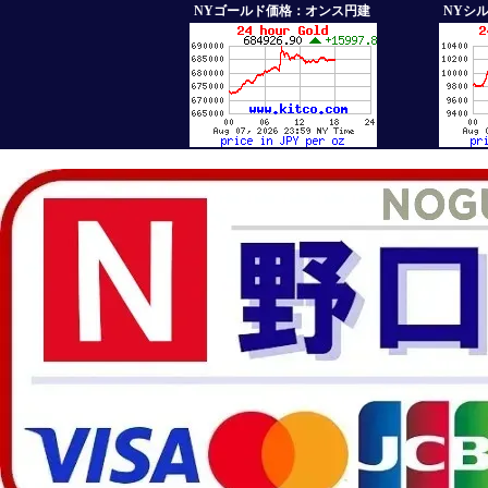
NYゴールド価格：オンス円建
NYシ