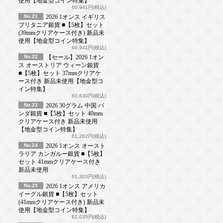
使用【地金型コイン特集】
60,941円(税込)
No.21
2026 1オンス イギリス
ブリタニア銀貨 ■【5枚】セット
(39mmクリアケース付き) 新品未
使用【地金型コイン特集】
60,941円(税込)
No.22
【セール】2026 1オン
ス オーストリア ウィーン銀貨
■【5枚】セット 37mmクリアケ
ース付き 新品未使用【地金型コ
イン特集】
60,630円(税込)
No.23
2026 30グラム 中国 パ
ンダ銀貨 ■【5枚】セット 40mm
クリアケース付き 新品未使用
【地金型コイン特集】
61,262円(税込)
No.24
2026 1オンス オースト
ラリア カンガルー銀貨 ■【5枚】
セット 41mmクリアケース付き
新品未使用
61,303円(税込)
No.25
2026 1オンス アメリカ
イーグル銀貨 ■【5枚】セット
(41mmクリアケース付き) 新品未
使用【地金型コイン特集】
62,035円(税込)