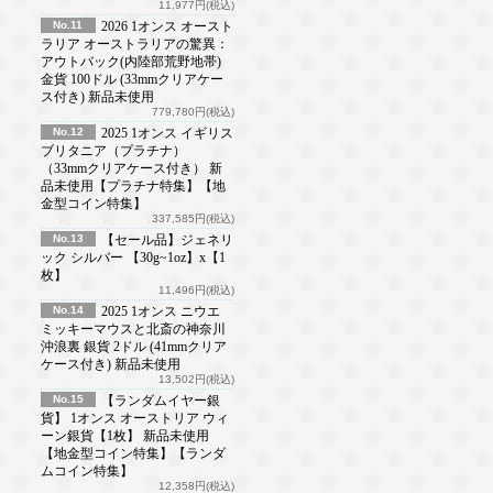
11,977円(税込)
No.11
2026 1オンス オースト
ラリア オーストラリアの驚異：
アウトバック(内陸部荒野地帯)
金貨 100ドル (33mmクリアケー
ス付き) 新品未使用
779,780円(税込)
No.12
2025 1オンス イギリス
ブリタニア（プラチナ）
（33mmクリアケース付き） 新
品未使用【プラチナ特集】【地
金型コイン特集】
337,585円(税込)
No.13
【セール品】ジェネリ
ック シルバー 【30g~1oz】x【1
枚】
11,496円(税込)
No.14
2025 1オンス ニウエ
ミッキーマウスと北斎の神奈川
沖浪裏 銀貨 2ドル (41mmクリア
ケース付き) 新品未使用
13,502円(税込)
No.15
【ランダムイヤー銀
貨】 1オンス オーストリア ウィ
ーン銀貨【1枚】 新品未使用
【地金型コイン特集】【ランダ
ムコイン特集】
12,358円(税込)