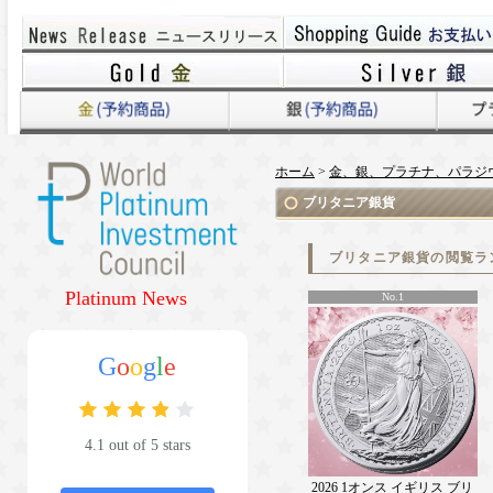
ホーム
>
金、銀、プラチナ、パラジ
ブリタニア銀貨
ブリタニア銀貨の閲覧ラ
Platinum News
No.1
G
o
o
g
l
e
4.1 out of 5 stars
2026 1オンス イギリス ブリ