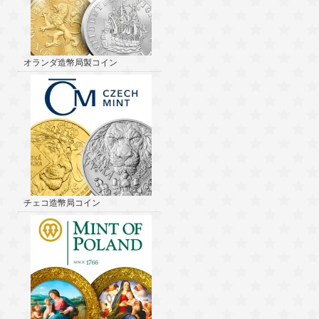
オランダ造幣局製コイン
チェコ造幣局コイン