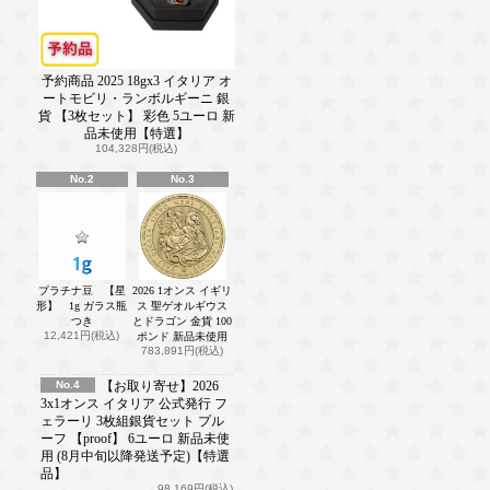
予約商品 2025 18gx3 イタリア オ
ートモビリ・ランボルギーニ 銀
貨 【3枚セット】 彩色 5ユーロ 新
品未使用【特選】
104,328円(税込)
No.2
No.3
プラチナ豆 【星
2026 1オンス イギリ
形】 1g ガラス瓶
ス 聖ゲオルギウス
つき
とドラゴン 金貨 100
12,421円(税込)
ポンド 新品未使用
783,891円(税込)
No.4
【お取り寄せ】2026
3x1オンス イタリア 公式発行 フ
ェラーリ 3枚組銀貨セット プル
ーフ 【proof】 6ユーロ 新品未使
用 (8月中旬以降発送予定)【特選
品】
98,169円(税込)