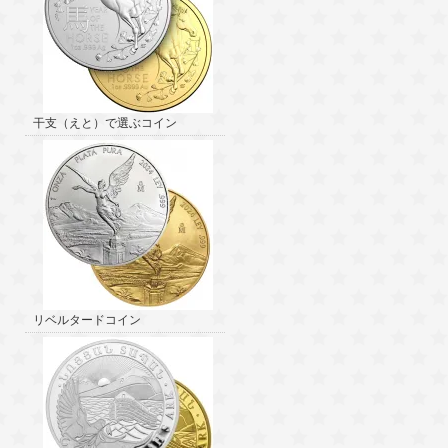
干支（えと）で選ぶコイン
リベルタードコイン