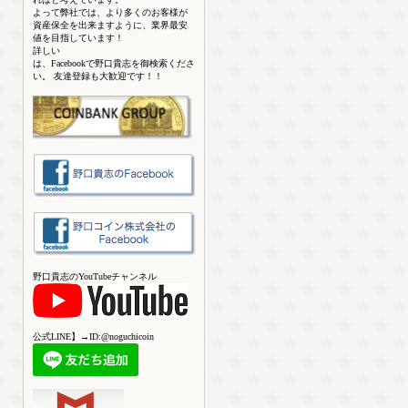
よって弊社では、より多くのお客様が
資産保全を出来ますように、業界最安
値を目指しています！
詳しい
は、Facebookで野口貴志を御検索くださ
い。 友達登録も大歓迎です！！
野口貴志のYouTubeチャンネル
公式LINE】→ID:@noguchicoin