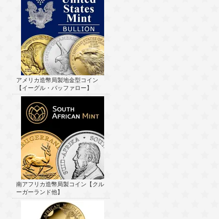
アメリカ造幣局製地金型コイン
【イーグル・バッファロー】
南アフリカ造幣局製コイン【クル
ーガーランド他】