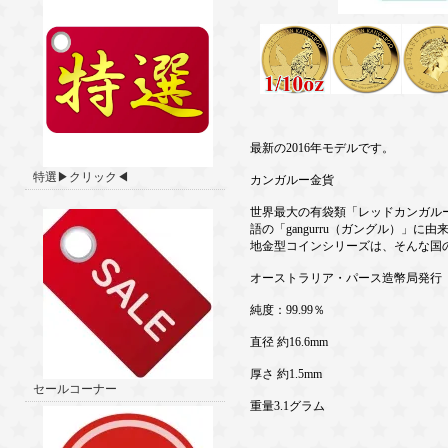
最新の2016年モデルです。
特選▶クリック◀
カンガルー金貨
世界最大の有袋類「レッドカンガル
語の「gangurru（ガングル）
地金型コインシリーズは、そんな国
オーストラリア・パース造幣局発行
純度：99.99％
直径 約16.6mm
厚さ 約1.5mm
セールコーナー
重量3.1グラム