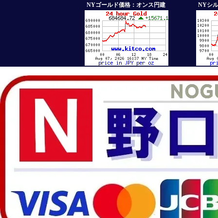
NYゴールド価格：オンス円建
NYシ