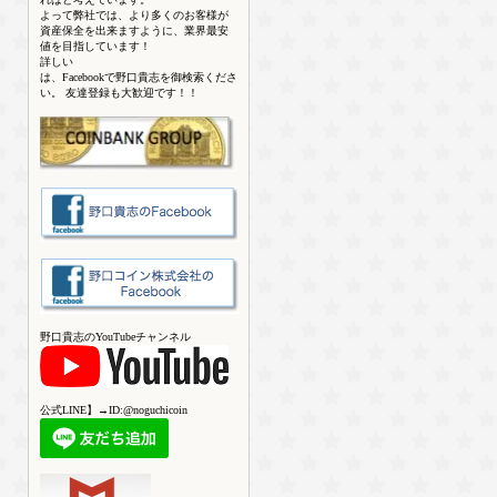
よって弊社では、より多くのお客様が
資産保全を出来ますように、業界最安
値を目指しています！
詳しい
は、Facebookで野口貴志を御検索くださ
い。 友達登録も大歓迎です！！
野口貴志のYouTubeチャンネル
公式LINE】→ID:@noguchicoin