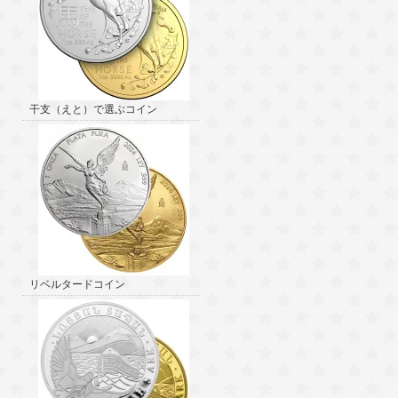
干支（えと）で選ぶコイン
リベルタードコイン