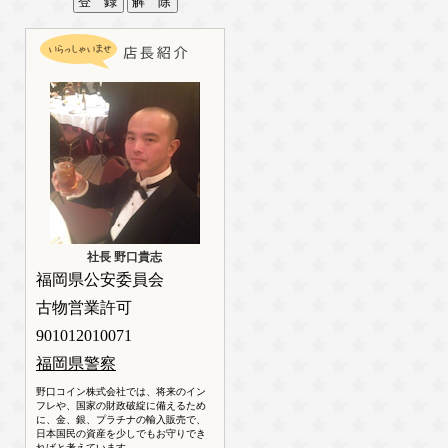
社長 野口貴志
福岡県公安委員会
古物営業許可
901012010071
福岡県警察
野口コイン株式会社では、将来のイン
フレや、国家の財政破綻に備えるため
に、金、銀、プラチナの輸入販売で、
日本国民の資産を少しでもお守りでき
ればと考えています。