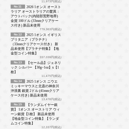
11,973円(税込)
No.11
2026 1オンス オースト
ラリア オーストラリアの驚異：
アウトバック(内陸部荒野地帯)
金貨 100ドル (33mmクリアケー
ス付き) 新品未使用
779,363円(税込)
No.12
2025 1オンス イギリス
ブリタニア（プラチナ）
（33mmクリアケース付き） 新
品未使用【プラチナ特集】【地
金型コイン特集】
337,039円(税込)
No.13
【セール品】ジェネリ
ック シルバー 【30g~1oz】x【1
枚】
11,475円(税込)
No.14
2025 1オンス ニウエ
ミッキーマウスと北斎の神奈川
沖浪裏 銀貨 2ドル (41mmクリア
ケース付き) 新品未使用
13,478円(税込)
No.15
【ランダムイヤー銀
貨】 1オンス オーストリア ウィ
ーン銀貨【1枚】 新品未使用
【地金型コイン特集】【ランダ
ムコイン特集】
12,337円(税込)