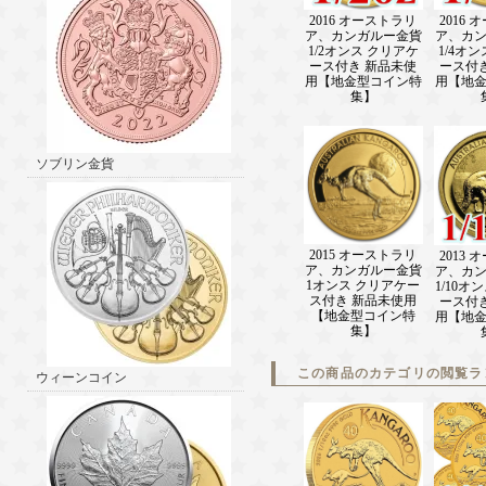
2016 オーストラリ
2016
ア、カンガルー金貨
ア、カ
1/2オンス クリアケ
1/4オ
ース付き 新品未使
ース付
用【地金型コイン特
用【地
集】
ソブリン金貨
2015 オーストラリ
2013
ア、カンガルー金貨
ア、カ
1オンス クリアケー
1/10オ
ス付き 新品未使用
ース付
【地金型コイン特
用【地
集】
この商品のカテゴリの閲覧ラ
ウィーンコイン