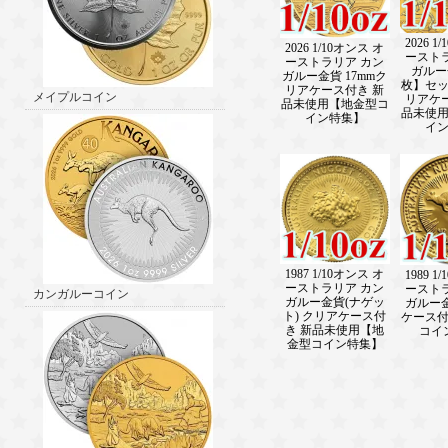
2026 1
2026 1/10オンス オ
ースト
ーストラリア カン
ガルー
ガルー金貨 17mmク
枚】セッ 
リアケース付き 新
メイプルコイン
リアケ
品未使用【地金型コ
品未使
イン特集】
イ
1987 1/10オンス オ
1989 1
ーストラリア カン
ースト
カンガルーコイン
ガルー金貨(ナゲッ
ガルー
ト) クリアケース付
ケース
き 新品未使用【地
コイ
金型コイン特集】