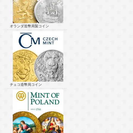
オランダ造幣局製コイン
チェコ造幣局コイン