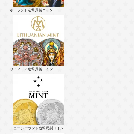
ポーランド造幣局製コイン
リトアニア造幣局製コイン
ニュージーランド造幣局製コイン