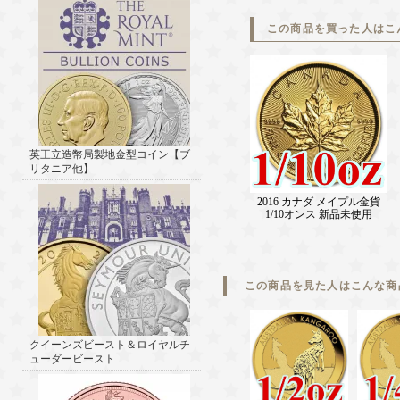
この商品を買った人はこ
英王立造幣局製地金型コイン【ブ
リタニア他】
2016 カナダ メイプル金貨
1/10オンス 新品未使用
この商品を見た人はこんな商
クイーンズビースト＆ロイヤルチ
ューダービースト