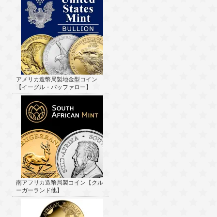
アメリカ造幣局製地金型コイン
【イーグル・バッファロー】
南アフリカ造幣局製コイン【クル
ーガーランド他】