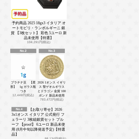
予約商品 2025 18gx3 イタリア オ
ートモビリ・ランボルギーニ 銀
貨 【3枚セット】 彩色 5ユーロ 新
品未使用【特選】
104,291円(税込)
No.2
No.3
プラチナ豆 【星
2026 1オンス イギリ
形】 1g ガラス瓶
ス 聖ゲオルギウス
つき
とドラゴン 金貨 100
12,449円(税込)
ポンド 新品未使用
783,472円(税込)
No.4
【お取り寄せ】2026
3x1オンス イタリア 公式発行 フ
ェラーリ 3枚組銀貨セット プル
ーフ 【proof】 6ユーロ 新品未使
用 (8月中旬以降発送予定)【特選
品】
98,134円(税込)