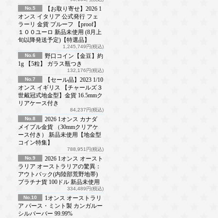
No.5
【お取り寄せ】2026 1
オンス イタリア 公式発行 フェ
ラーリ 金貨 プルーフ 【proof】
１００ユーロ 新品未使用 (8月上
旬以降発送予定)【特選品】
1,245,749円(税込)
No.6
野口コイン【金豆】約
1g 【5粒】 ガラス瓶つき
132,176円(税込)
No.7
【セール品】2023 1/10
オンス イギリス 【チャールズ３
世戴冠式地金型】金貨 16.5mmク
リアケース付き
84,237円(税込)
No.8
2026 1オンス カナダ
メイプル金貨 （30mmクリアケ
ース付き） 新品未使用【地金型
コイン特集】
788,951円(税込)
No.9
2026 1オンス オースト
ラリア オーストラリアの驚異：
アウトバック(内陸部荒野地帯)
プラチナ貨 100ドル 新品未使用
334,489円(税込)
No.10
1オンス オーストラリ
ア パース・ミント製 カンガルー
シルバーバー 99.99%