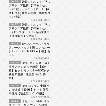
No.26
2026 1オンス イギリス
ブリタニア銀貨 【100枚】セッ
ト (25枚セットミントロール【4
個】付き) 新品未使用【地金型コ
イン特集】
1,206,063円(税込)
No.27
2026 1オンス イギリス
ブリタニア銀貨 【500枚】セッ
ト (モンスターBOX) 新品未使用
【地金型コイン特集】
5,999,680円(税込)
No.28
1オンス オーストラリ
ア パース・ミント製 カンガルー
シルバーバー 99.99% ■【5枚】セ
ット
59,596円(税込)
No.29
2026 1オンス オースト
ラリア カンガルー銀貨 【250
枚】セット モンスターBOX付き
新品未使用【地金型コイン特
集】
3,019,495円(税込)
No.30
2026 30グラム 中国 パ
ンダ銀貨 【150枚】セット 新品
未使用【地金型コイン特集】
1,818,716円(税込)
No.31
【セール】2026 1オン
ス オーストリア ウィーン銀貨