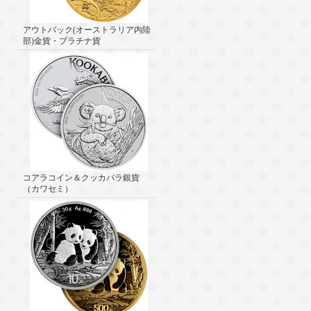
アウトバック(オーストラリア内陸
部)金貨・プラチナ貨
コアラコイン＆クッカバラ銀貨
（カワセミ）