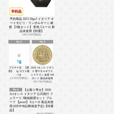
予約商品 2025 18gx3 イタリア オ
ートモビリ・ランボルギーニ 銀
貨 【3枚セット】 彩色 5ユーロ 新
品未使用【特選】
106,106円(税込)
No.2
No.3
プラチナ豆 【星
2026 1オンス イギリ
形】 1g ガラス瓶
ス 聖ゲオルギウス
つき
とドラゴン 金貨 100
12,551円(税込)
ポンド 新品未使用
785,782円(税込)
No.4
【お取り寄せ】2026
3x1オンス イタリア 公式発行 フ
ェラーリ 3枚組銀貨セット プル
ーフ 【proof】 6ユーロ 新品未使
用 (8月中旬以降発送予定)【特選
品】
99,841円(税込)