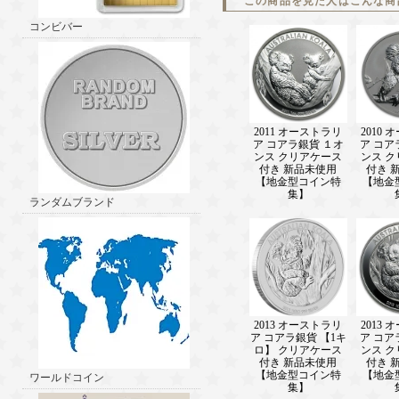
この商品を見た人はこんな商
コンビバー
2011 オーストラリ
2010
ア コアラ銀貨 １オ
ア コア
ンス クリアケース
ンス 
付き 新品未使用
付き 
【地金型コイン特
【地金
集】
ランダムブランド
2013 オーストラリ
2013
ア コアラ銀貨 【1キ
ア コア
ロ】 クリアケース
ンス 
付き 新品未使用
付き 
【地金型コイン特
【地金
ワールドコイン
集】