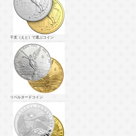
干支（えと）で選ぶコイン
リベルタードコイン