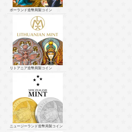
ポーランド造幣局製コイン
リトアニア造幣局製コイン
ニュージーランド造幣局製コイン