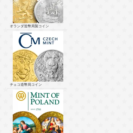
オランダ造幣局製コイン
チェコ造幣局コイン