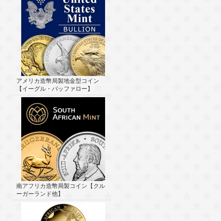
アメリカ造幣局製地金型コイン
【イーグル・バッファロー】
南アフリカ造幣局製コイン【クル
ーガーランド他】