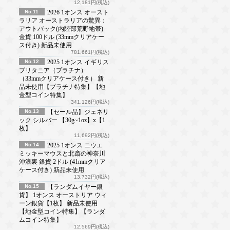
12,181円(税込)
No.11
2026 1オンス オースト
ラリア オーストラリアの驚異：
アウトバック(内陸部荒野地帯)
金貨 100ドル (33mmクリアケー
ス付き) 新品未使用
781,661円(税込)
No.12
2025 1オンス イギリス
ブリタニア（プラチナ）
（33mmクリアケース付き） 新
品未使用【プラチナ特集】【地
金型コイン特集】
341,126円(税込)
No.13
【セール品】ジェネリ
ック シルバー 【30g~1oz】x【1
枚】
11,692円(税込)
No.14
2025 1オンス ニウエ
ミッキーマウスと北斎の神奈川
沖浪裏 銀貨 2ドル (41mmクリア
ケース付き) 新品未使用
13,732円(税込)
No.15
【ランダムイヤー銀
貨】 1オンス オーストリア ウィ
ーン銀貨【1枚】 新品未使用
【地金型コイン特集】【ランダ
ムコイン特集】
12,569円(税込)