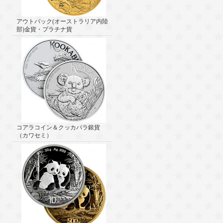
アウトバック(オーストラリア内陸
部)金貨・プラチナ貨
コアラコイン＆クッカバラ銀貨
（カワセミ）