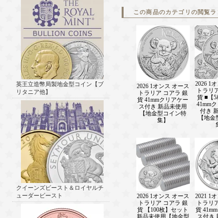
この商品のカテゴリの閲覧ラ
2026 
英王立造幣局製地金型コイン【ブ
2026 1オンス オース
トラリア
リタニア他】
トラリア コアラ 銀
貨 ■【
貨 41mmクリアケー
41mm
ス付き 新品未使用
付き 
【地金型コイン特
【地金
集】
クイーンズビースト＆ロイヤルチ
ューダービースト
2026 1オンス オース
2021 
トラリア コアラ 銀
トラリア
貨 【100枚】セット
貨 41
新品未使用【地金型
ス付き