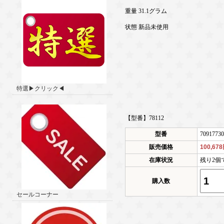
重量 31.1グラム
状態 新品未使用
特選▶クリック◀
【型番】78112
型番
70917730
販売価格
100,67
在庫状況
残り2個
購入数
セールコーナー