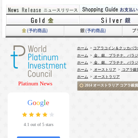
ホーム
>
コアラコイン＆クッカバラ
ホーム
>
金、銀、プラチナ、パラジ
ホーム
>
金、銀、プラチナ、パラジ
ホーム
>
オーストリア
>
コアラ銀
ホーム
>
オーストラリア
Platinum News
2014 オーストラリア コアラ
G
o
o
g
l
e
4.1 out of 5 stars