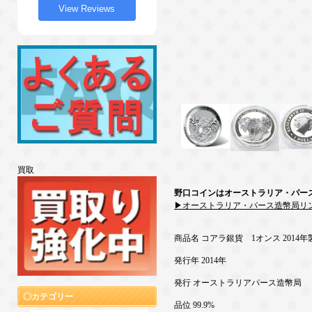
View Reviews
買取
野口コインはオーストラリア・パー
▶オーストラリア・パース造幣局リ
商品名 コアラ銀貨 1オンス 201
発行年 2014年
発行 オーストラリアパース造幣局
カテゴリー
品位 99.9%