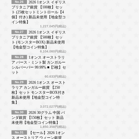
No.26
2026 1オンス イギリス
ブリタニア銀貨 【100枚】セッ
ト (25枚セットミントロール【4
個】付き) 新品未使用【地金型コ
イン特集】
1,227,045円(税込)
No.27
2026 1オンス イギリス
ブリタニア銀貨 【500枚】セッ
ト (モンスターBOX) 新品未使用
【地金型コイン特集】
6,104,060円(税込)
No.28
1オンス オーストラリ
ア パース・ミント製 カンガルー
シルバーバー 99.99% ■【5枚】セ
ット
60,633円(税込)
No.29
2026 1オンス オースト
ラリア カンガルー銀貨 【250
枚】セット モンスターBOX付き
新品未使用【地金型コイン特
集】
3,072,027円(税込)
No.30
2026 30グラム 中国 パ
ンダ銀貨 【150枚】セット 新品
未使用【地金型コイン特集】
1,850,358円(税込)
No.31
【セール】2026 1オン
ス オーストリア ウィーン銀貨