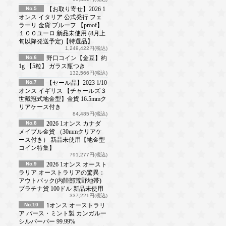
No.5
【お取り寄せ】2026 1
オンス イタリア 公式発行 フェ
ラーリ 金貨 プルーフ 【proof】
１００ユーロ 新品未使用 (8月上
旬以降発送予定)【特選品】
1,249,422円(税込)
No.6
野口コイン【金豆】約
1g 【5粒】 ガラス瓶つき
132,566円(税込)
No.7
【セール品】2023 1/10
オンス イギリス 【チャールズ３
世戴冠式地金型】金貨 16.5mmク
リアケース付き
84,485円(税込)
No.8
2026 1オンス カナダ
メイプル金貨 （30mmクリアケ
ース付き） 新品未使用【地金型
コイン特集】
791,277円(税込)
No.9
2026 1オンス オースト
ラリア オーストラリアの驚異：
アウトバック(内陸部荒野地帯)
プラチナ貨 100ドル 新品未使用
337,221円(税込)
No.10
1オンス オーストラリ
ア パース・ミント製 カンガルー
シルバーバー 99.99%