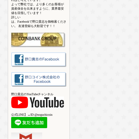
よって弊社では、より多くのお客様が
資産保全を出来ますように、業界最安
値を目指しています！
詳しい
は、Facebookで野口貴志を御検索くださ
い。 友達登録も大歓迎です！！
野口貴志のYouTubeチャンネル
公式LINE】→ID:@noguchicoin