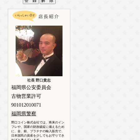
社長 野口貴志
福岡県公安委員会
古物営業許可
901012010071
福岡県警察
野口コイン株式会社では、将来のイン
フレや、国家の財政破綻に備えるため
に、金、銀、プラチナの輸入販売で、
日本国民の資産を少しでもお守りでき
ればと考えています。