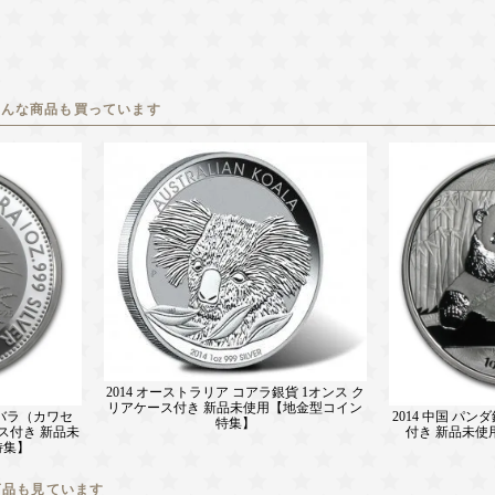
こんな商品も買っています
2014 オーストラリア コアラ銀貨 1オンス ク
リアケース付き 新品未使用【地金型コイン
カバラ（カワセ
2014 中国 パ
特集】
ース付き 新品未
付き 新品未使
特集】
商品も見ています