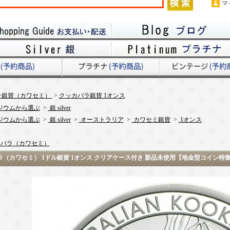
マ
ラ銀貨（カワセミ）
>
クッカバラ銀貨 1オンス
ジウムから選ぶ
>
銀 silver
ジウムから選ぶ
>
銀 silver
>
オーストラリア
>
カワセミ銀貨
>
1オンス
バラ（カワセミ）
バラ（カワセミ） 1ドル銀貨 1オンス クリアケース付き 新品未使用【地金型コイン特