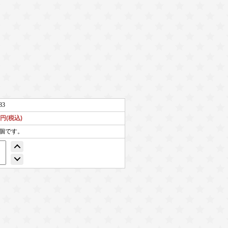
33
7円(税込)
9個です。