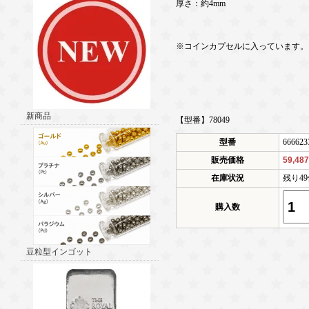
厚さ：約4mm
※コインカプセルに入っています。
新商品
【型番】78049
型番
666623
販売価格
59,48
在庫状況
残り4
購入数
豆粒型インゴット