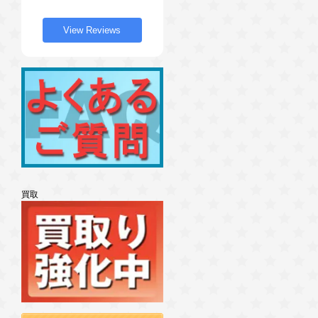
View Reviews
買取