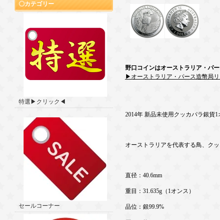
カテゴリー
野口コインはオーストラリア・パー
▶オーストラリア・パース造幣局リ
特選▶クリック◀
2014年 新品未使用クッカパラ銀貨
オーストラリアを代表する鳥、クッ
直径：40.6mm
重目：31.635g（1オンス）
セールコーナー
品位：銀99.9%