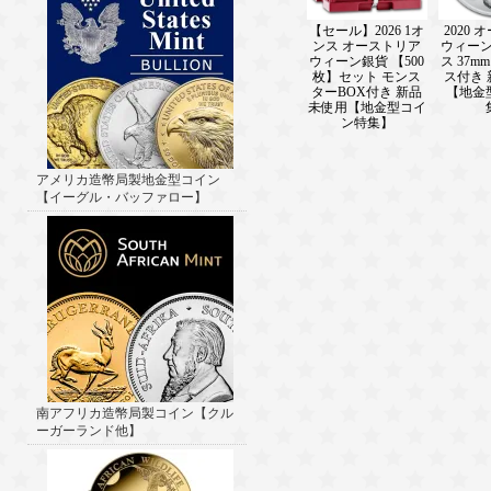
【セール】2026 1オ
2020
ンス オーストリア
ウィーン
ウィーン銀貨 【500
ス 37
枚】セット モンス
ス付き
ターBOX付き 新品
【地金
未使用【地金型コイ
ン特集】
アメリカ造幣局製地金型コイン
【イーグル・バッファロー】
南アフリカ造幣局製コイン【クル
ーガーランド他】