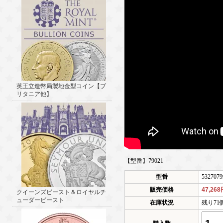
英王立造幣局製地金型コイン【ブ
リタニア他】
【型番】79021
型番
5327079
販売価格
47,26
クイーンズビースト＆ロイヤルチ
ューダービースト
在庫状況
残り71