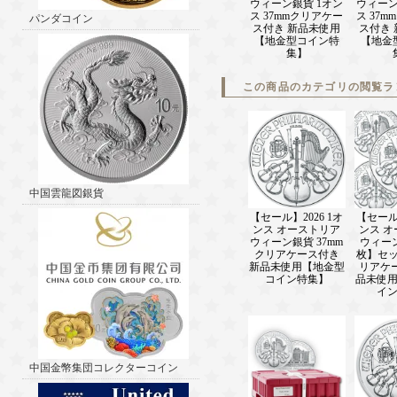
ウィーン銀貨 1オン
ウィーン
ス 37mmクリアケー
ス 37
パンダコイン
ス付き 新品未使用
ス付き
【地金型コイン特
【地金
集】
この商品のカテゴリの閲覧ラ
中国雲龍図銀貨
【セール】2026 1オ
【セール】
ンス オーストリア
ンス 
ウィーン銀貨 37mm
ウィー
クリアケース付き
枚】セッ
新品未使用【地金型
リアケ
コイン特集】
品未使
イ
中国金幣集団コレクターコイン