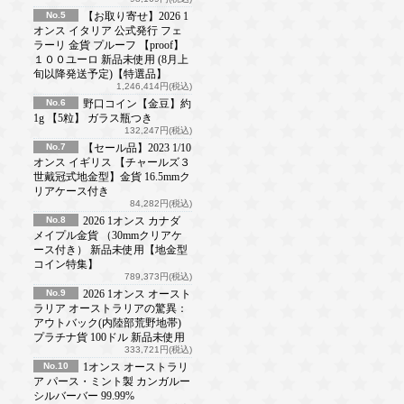
No.5
【お取り寄せ】2026 1
オンス イタリア 公式発行 フェ
ラーリ 金貨 プルーフ 【proof】
１００ユーロ 新品未使用 (8月上
旬以降発送予定)【特選品】
1,246,414円(税込)
No.6
野口コイン【金豆】約
1g 【5粒】 ガラス瓶つき
132,247円(税込)
No.7
【セール品】2023 1/10
オンス イギリス 【チャールズ３
世戴冠式地金型】金貨 16.5mmク
リアケース付き
84,282円(税込)
No.8
2026 1オンス カナダ
メイプル金貨 （30mmクリアケ
ース付き） 新品未使用【地金型
コイン特集】
789,373円(税込)
No.9
2026 1オンス オースト
ラリア オーストラリアの驚異：
アウトバック(内陸部荒野地帯)
プラチナ貨 100ドル 新品未使用
333,721円(税込)
No.10
1オンス オーストラリ
ア パース・ミント製 カンガルー
シルバーバー 99.99%