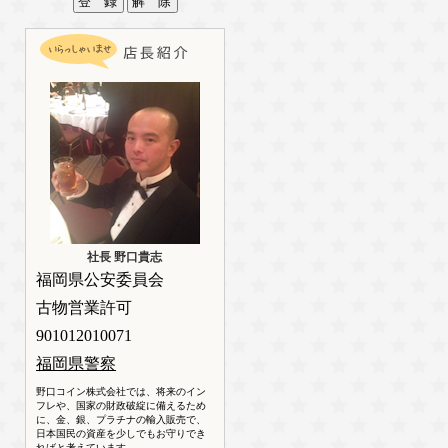
社長 野口貴志
福岡県公安委員会
古物営業許可
901012010071
福岡県警察
野口コイン株式会社では、将来のイン
フレや、国家の財政破綻に備えるため
に、金、銀、プラチナの輸入販売で、
日本国民の資産を少しでもお守りでき
ればと考えています。