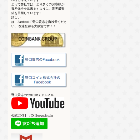
よって弊社では、より多くのお客様が
資産保全を出来ますように、業界最安
値を目指しています！
詳しい
は、Facebookで野口貴志を御検索くださ
い。 友達登録も大歓迎です！！
野口貴志のYouTubeチャンネル
公式LINE】→ID:@noguchicoin