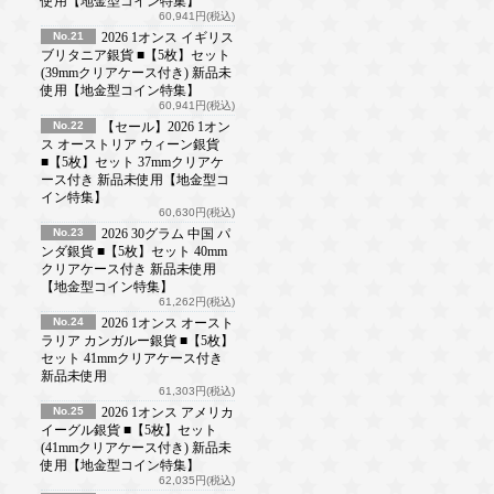
使用【地金型コイン特集】
60,941円(税込)
No.21
2026 1オンス イギリス
ブリタニア銀貨 ■【5枚】セット
(39mmクリアケース付き) 新品未
使用【地金型コイン特集】
60,941円(税込)
No.22
【セール】2026 1オン
ス オーストリア ウィーン銀貨
■【5枚】セット 37mmクリアケ
ース付き 新品未使用【地金型コ
イン特集】
60,630円(税込)
No.23
2026 30グラム 中国 パ
ンダ銀貨 ■【5枚】セット 40mm
クリアケース付き 新品未使用
【地金型コイン特集】
61,262円(税込)
No.24
2026 1オンス オースト
ラリア カンガルー銀貨 ■【5枚】
セット 41mmクリアケース付き
新品未使用
61,303円(税込)
No.25
2026 1オンス アメリカ
イーグル銀貨 ■【5枚】セット
(41mmクリアケース付き) 新品未
使用【地金型コイン特集】
62,035円(税込)