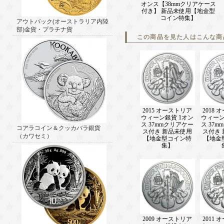
オンス【38mmクリアケース
付き】 新品未使用【地金型
コイン特集】
アウトバック(オーストラリア内陸
部)金貨・プラチナ貨
この商品を見た人はこんな商
2015 オーストリア
2018
ウィーン銀貨 1オン
ウィーン
ス 37mmクリアケー
ス 37
コアラコイン＆クッカバラ銀貨
ス付き 新品未使用
ス付き
（カワセミ）
【地金型コイン特
【地金
集】
2009 オーストリア
2011