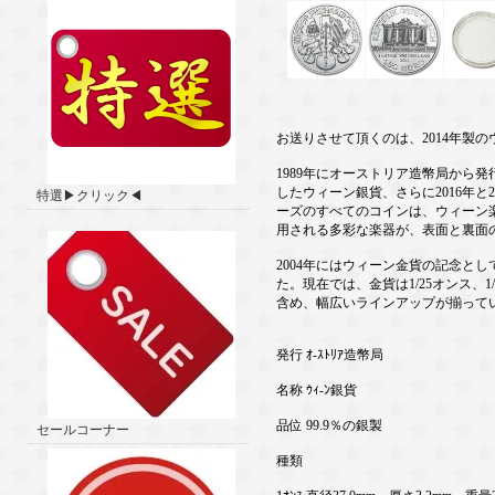
お送りさせて頂くのは、2014年製
1989年にオーストリア造幣局から
したウィーン銀貨、さらに2016年と
特選▶クリック◀
ーズのすべてのコインは、ウィーン
用される多彩な楽器が、表面と裏面
2004年にはウィーン金貨の記念とし
た。現在では、金貨は1/25オンス、
含め、幅広いラインアップが揃って
発行 ｵ-ｽﾄﾘｱ造幣局
名称 ｳｨ-ﾝ銀貨
品位 99.9％の銀製
セールコーナー
種類