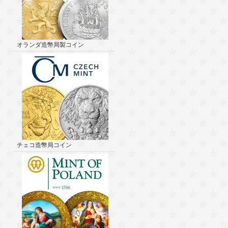
オランダ造幣局製コイン
チェコ造幣局コイン