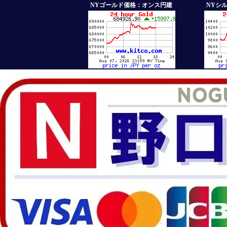
NYゴールド価格：オンス円建
NYシ