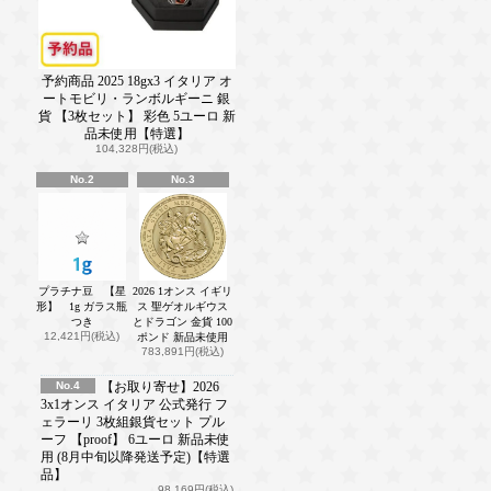
予約商品 2025 18gx3 イタリア オ
ートモビリ・ランボルギーニ 銀
貨 【3枚セット】 彩色 5ユーロ 新
品未使用【特選】
104,328円(税込)
No.2
No.3
プラチナ豆 【星
2026 1オンス イギリ
形】 1g ガラス瓶
ス 聖ゲオルギウス
つき
とドラゴン 金貨 100
12,421円(税込)
ポンド 新品未使用
783,891円(税込)
No.4
【お取り寄せ】2026
3x1オンス イタリア 公式発行 フ
ェラーリ 3枚組銀貨セット プル
ーフ 【proof】 6ユーロ 新品未使
用 (8月中旬以降発送予定)【特選
品】
98,169円(税込)