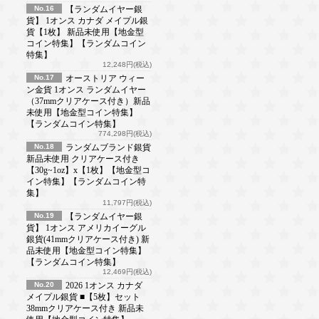
No.16
【ランダムイヤー銀
貨】 1オンス カナダ メイプル銀
貨【1枚】 新品未使用【地金型
コイン特集】【ランダムコイン
特集】
12,248円(税込)
No.17
オーストリア ウィー
ン金貨 1オンス ランダムイヤー
（37mmクリアケース付き）新品
未使用【地金型コイン特集】
【ランダムコイン特集】
774,298円(税込)
No.18
ランダムブランド銀貨
新品未使用 クリアケース付き
【30g~1oz】x【1枚】【地金型コ
イン特集】【ランダムコイン特
集】
11,797円(税込)
No.19
【ランダムイヤー銀
貨】 1オンス アメリカイーグル
銀貨(41mmクリアケース付き) 新
品未使用【地金型コイン特集】
【ランダムコイン特集】
12,469円(税込)
No.20
2026 1オンス カナダ
メイプル銀貨 ■【5枚】セット
38mmクリアケース付き 新品未