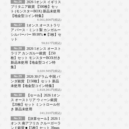
No.26
2026 1オンス イギリス
ブリタニア銀貨 【500枚】セッ
ト (モンスターBOX) 新品未使用
【地金型コイン特集】
6,001,806円(税込)
No.27
1オンス オーストラリ
ア パース・ミント製 カンガルー
シルバーバー 99.99% ■【5枚】セ
ット
59,617円(税込)
No.28
2026 1オンス オースト
ラリア カンガルー銀貨 【250
枚】セット モンスターBOX付き
新品未使用【地金型コイン特
集】
3,020,565円(税込)
No.29
2026 30グラム 中国 パ
ンダ銀貨 【150枚】セット 新品
未使用【地金型コイン特集】
1,819,361円(税込)
No.30
【セール】2026 1オン
ス オーストリア ウィーン銀貨
【20枚】セット ミントロール付
き 新品未使用
241,310円(税込)
No.31
【決算セール】2026 1
オンス 南アフリカ クルーガーラ
ンド銀貨 ■【5枚】セット 39mm