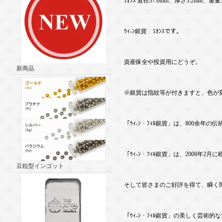
1ｵﾝｽ 直径37.0mm、厚さ3.2mm、重量31
ｳｨ-ﾝ銀貨 1ｵﾝｽです。
資産保全や投資用にどうぞ。
新商品
※銀貨は指紋等が付きますと、色が
「ｳｨ-ﾝ・ﾌｨﾙ銀貨」は、800余年の
「ｳｨ-ﾝ・ﾌｨﾙ銀貨」は、2008年
豆粒型インゴット
そして皆さまのご好評を得て、瞬く間
「ｳｨ-ﾝ・ﾌｨﾙ銀貨」の美しく芸術