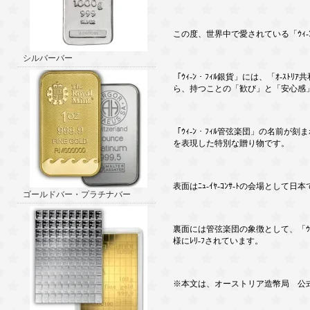
この度、世界中で愛されている「ｳｨ
シルバーバー
「ｳｨ-ﾝ・ﾌｨﾙ銀貨」には、「ｵ-
ら、持つことの「歓び」と「安心感
「ｳｨ-ﾝ・ﾌｨﾙ管弦楽団」の名前が刻
を表現した特別な贈り物です。
表面はﾆｭ-ｲﾔ-ｺﾝｻ-ﾄの会場として
ゴールドバー・プラチナバー
裏面には管弦楽団の象徴として、「ｳｨﾝﾅ
様にﾚﾘ-ﾌされています。
※本文は、オーストリア造幣局 公