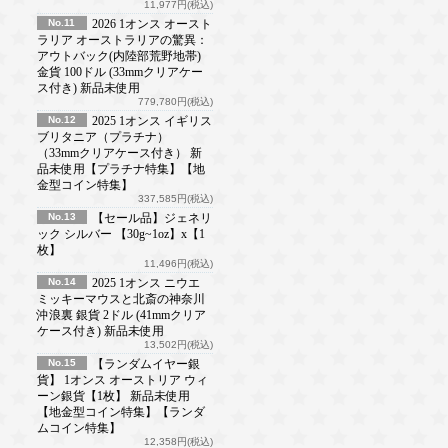
11,977円(税込)
No.11
2026 1オンス オースト
ラリア オーストラリアの驚異：
アウトバック(内陸部荒野地帯)
金貨 100ドル (33mmクリアケー
ス付き) 新品未使用
779,780円(税込)
No.12
2025 1オンス イギリス
ブリタニア（プラチナ）
（33mmクリアケース付き） 新
品未使用【プラチナ特集】【地
金型コイン特集】
337,585円(税込)
No.13
【セール品】ジェネリ
ック シルバー 【30g~1oz】x【1
枚】
11,496円(税込)
No.14
2025 1オンス ニウエ
ミッキーマウスと北斎の神奈川
沖浪裏 銀貨 2ドル (41mmクリア
ケース付き) 新品未使用
13,502円(税込)
No.15
【ランダムイヤー銀
貨】 1オンス オーストリア ウィ
ーン銀貨【1枚】 新品未使用
【地金型コイン特集】【ランダ
ムコイン特集】
12,358円(税込)