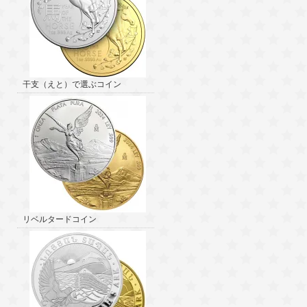
干支（えと）で選ぶコイン
リベルタードコイン