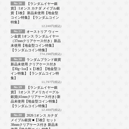
No.16
【ランダムイヤー銀
貨】 1オンス カナダ メイプル銀
貨【1枚】 新品未使用【地金型
コイン特集】【ランダムコイン
特集】
12,248円(税込)
No.17
オーストリア ウィー
ン金貨 1オンス ランダムイヤー
（37mmクリアケース付き）新品
未使用【地金型コイン特集】
【ランダムコイン特集】
774,298円(税込)
No.18
ランダムブランド銀貨
新品未使用 クリアケース付き
【30g~1oz】x【1枚】【地金型コ
イン特集】【ランダムコイン特
集】
11,797円(税込)
No.19
【ランダムイヤー銀
貨】 1オンス アメリカイーグル
銀貨(41mmクリアケース付き) 新
品未使用【地金型コイン特集】
【ランダムコイン特集】
12,469円(税込)
No.20
2026 1オンス カナダ
メイプル銀貨 ■【5枚】セット
38mmクリアケース付き 新品未