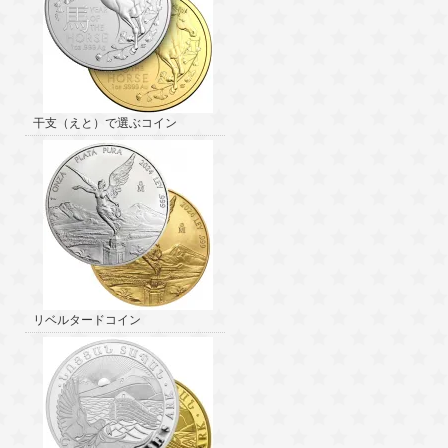
干支（えと）で選ぶコイン
リベルタードコイン