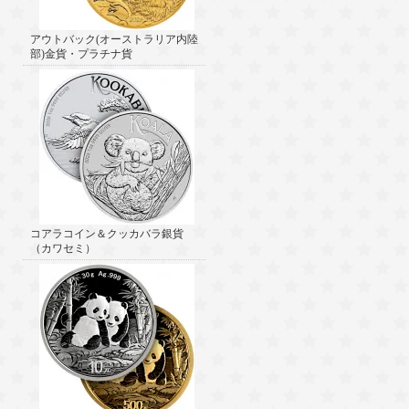
アウトバック(オーストラリア内陸
部)金貨・プラチナ貨
コアラコイン＆クッカバラ銀貨
（カワセミ）