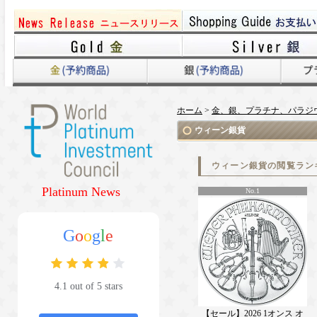
ホーム
>
金、銀、プラチナ、パラジ
ウィーン銀貨
ウィーン銀貨の閲覧ラン
Platinum News
No.1
G
o
o
g
l
e
4.1 out of 5 stars
【セール】2026 1オンス オ