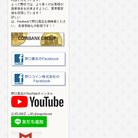
よって弊社では、より多くのお客様が
資産保全を出来ますように、業界最安
値を目指しています！
詳しい
は、Facebookで野口貴志を御検索くださ
い。 友達登録も大歓迎です！！
野口貴志のYouTubeチャンネル
公式LINE】→ID:@noguchicoin