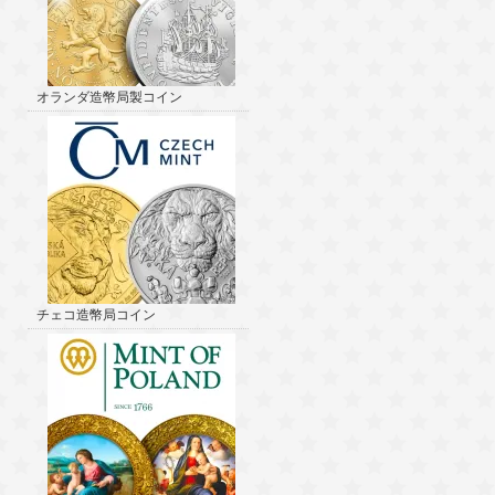
オランダ造幣局製コイン
チェコ造幣局コイン