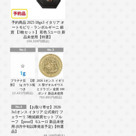
予約商品 2025 18gx3 イタリア オ
ートモビリ・ランボルギーニ 銀
貨 【3枚セット】 彩色 5ユーロ 新
品未使用【特選】
104,328円(税込)
No.2
No.3
プラチナ豆 【星
2026 1オンス イギリ
形】 1g ガラス瓶
ス 聖ゲオルギウス
つき
とドラゴン 金貨 100
12,421円(税込)
ポンド 新品未使用
783,891円(税込)
No.4
【お取り寄せ】2026
3x1オンス イタリア 公式発行 フ
ェラーリ 3枚組銀貨セット プル
ーフ 【proof】 6ユーロ 新品未使
用 (8月中旬以降発送予定)【特選
品】
98,169円(税込)