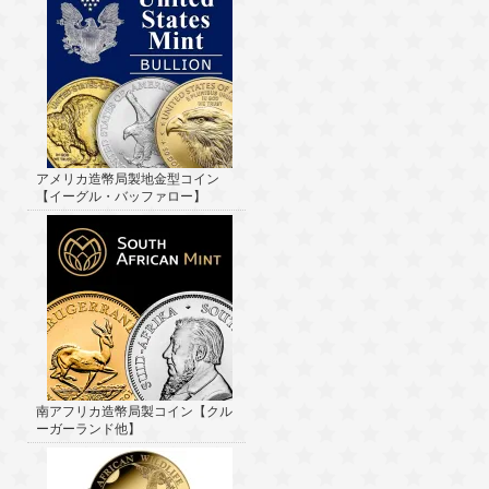
アメリカ造幣局製地金型コイン
【イーグル・バッファロー】
南アフリカ造幣局製コイン【クル
ーガーランド他】