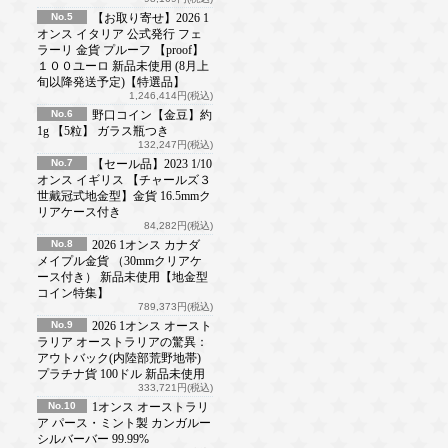
No.5
【お取り寄せ】2026 1
オンス イタリア 公式発行 フェ
ラーリ 金貨 プルーフ 【proof】
１００ユーロ 新品未使用 (8月上
旬以降発送予定)【特選品】
1,246,414円(税込)
No.6
野口コイン【金豆】約
1g 【5粒】 ガラス瓶つき
132,247円(税込)
No.7
【セール品】2023 1/10
オンス イギリス 【チャールズ３
世戴冠式地金型】金貨 16.5mmク
リアケース付き
84,282円(税込)
No.8
2026 1オンス カナダ
メイプル金貨 （30mmクリアケ
ース付き） 新品未使用【地金型
コイン特集】
789,373円(税込)
No.9
2026 1オンス オースト
ラリア オーストラリアの驚異：
アウトバック(内陸部荒野地帯)
プラチナ貨 100ドル 新品未使用
333,721円(税込)
No.10
1オンス オーストラリ
ア パース・ミント製 カンガルー
シルバーバー 99.99%