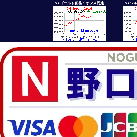
NYゴールド価格：オンス円建
NYシ