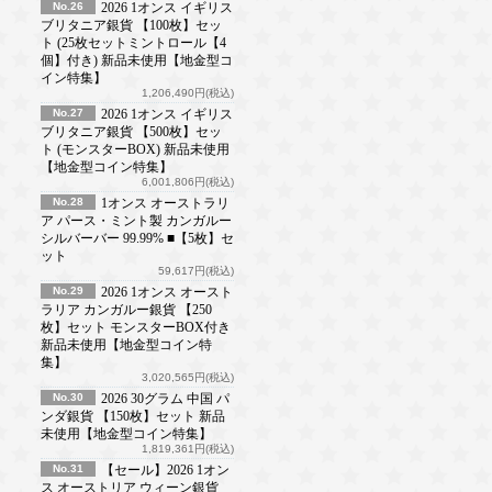
No.26
2026 1オンス イギリス
ブリタニア銀貨 【100枚】セッ
ト (25枚セットミントロール【4
個】付き) 新品未使用【地金型コ
イン特集】
1,206,490円(税込)
No.27
2026 1オンス イギリス
ブリタニア銀貨 【500枚】セッ
ト (モンスターBOX) 新品未使用
【地金型コイン特集】
6,001,806円(税込)
No.28
1オンス オーストラリ
ア パース・ミント製 カンガルー
シルバーバー 99.99% ■【5枚】セ
ット
59,617円(税込)
No.29
2026 1オンス オースト
ラリア カンガルー銀貨 【250
枚】セット モンスターBOX付き
新品未使用【地金型コイン特
集】
3,020,565円(税込)
No.30
2026 30グラム 中国 パ
ンダ銀貨 【150枚】セット 新品
未使用【地金型コイン特集】
1,819,361円(税込)
No.31
【セール】2026 1オン
ス オーストリア ウィーン銀貨