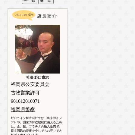
社長 野口貴志
福岡県公安委員会
古物営業許可
901012010071
福岡県警察
野口コイン株式会社では、将来のイン
フレや、国家の財政破綻に備えるため
に、金、銀、プラチナの輸入販売で、
日本国民の資産を少しでもお守りでき
ればと考えています。