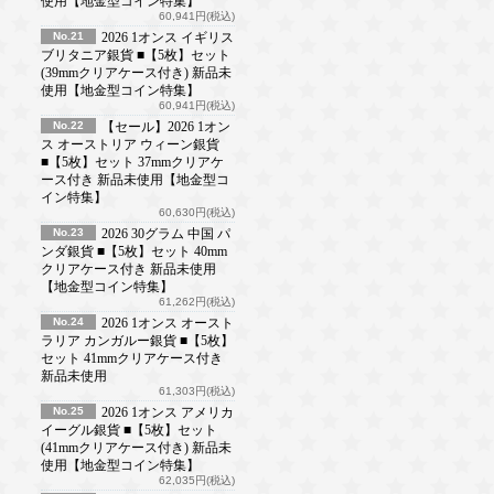
使用【地金型コイン特集】
60,941円(税込)
No.21
2026 1オンス イギリス
ブリタニア銀貨 ■【5枚】セット
(39mmクリアケース付き) 新品未
使用【地金型コイン特集】
60,941円(税込)
No.22
【セール】2026 1オン
ス オーストリア ウィーン銀貨
■【5枚】セット 37mmクリアケ
ース付き 新品未使用【地金型コ
イン特集】
60,630円(税込)
No.23
2026 30グラム 中国 パ
ンダ銀貨 ■【5枚】セット 40mm
クリアケース付き 新品未使用
【地金型コイン特集】
61,262円(税込)
No.24
2026 1オンス オースト
ラリア カンガルー銀貨 ■【5枚】
セット 41mmクリアケース付き
新品未使用
61,303円(税込)
No.25
2026 1オンス アメリカ
イーグル銀貨 ■【5枚】セット
(41mmクリアケース付き) 新品未
使用【地金型コイン特集】
62,035円(税込)