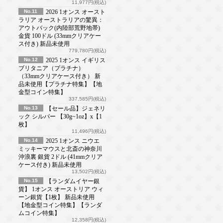
11,977円(税込)
No.11
2026 1オンス オースト
ラリア オーストラリアの驚異：
アウトバック(内陸部荒野地帯)
金貨 100ドル (33mmクリアケー
ス付き) 新品未使用
779,780円(税込)
No.12
2025 1オンス イギリス
ブリタニア（プラチナ）
（33mmクリアケース付き） 新
品未使用【プラチナ特集】【地
金型コイン特集】
337,585円(税込)
No.13
【セール品】ジェネリ
ック シルバー 【30g~1oz】x【1
枚】
11,496円(税込)
No.14
2025 1オンス ニウエ
ミッキーマウスと北斎の神奈川
沖浪裏 銀貨 2ドル (41mmクリア
ケース付き) 新品未使用
13,502円(税込)
No.15
【ランダムイヤー銀
貨】 1オンス オーストリア ウィ
ーン銀貨【1枚】 新品未使用
【地金型コイン特集】【ランダ
ムコイン特集】
12,358円(税込)