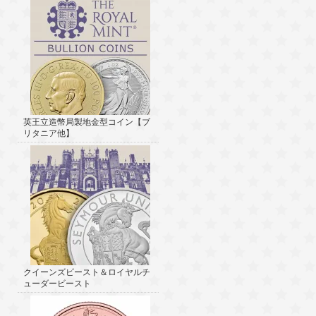
英王立造幣局製地金型コイン【ブ
リタニア他】
クイーンズビースト＆ロイヤルチ
ューダービースト