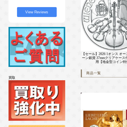
View Reviews
【セール】2026 1オンス オ
ーン銀貨 37mmクリアケース
用【地金型コイン特
商品一覧
買取