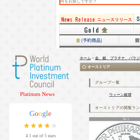
ホーム
>
金、銀、プラチナ、パラジ
オーストリア
グループ一覧
Platinum News
ウィーン銀貨
オーストリアの閲覧ラ
G
o
o
g
l
e
No.1
4.1 out of 5 stars