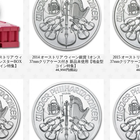
ーストリア ウィ
2014 オーストリア ウィーン銀貨 1オンス
2015 オースト
モンスターBOX
37mmクリアケース付き 新品未使用【地金型
37mmクリアケ
コイン特集】
コイン特集】
コ
46,950円(税込)
4