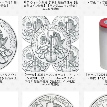
アケース付き 新
リア ウィーン銀貨【1枚】 新品未使用【地
ン 彩色 ニオブ
ン特集】
金型コイン特集】【ランダムコイン特集】
5
12,320円(税込)
ーストリア ウィ
【セール】2026 1オンス オーストリア ウィ
【セール】2026
付き 新品未使
ーン銀貨■【5枚】セット 37mmクリアケー
ーン銀貨 【20
集】
ス付き 新品未使用【地金型コイン特集】
60,440円(税込)
24