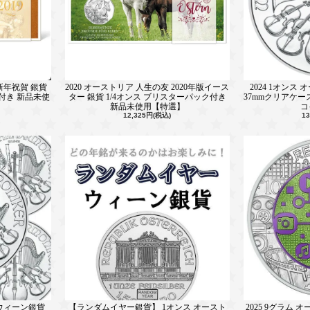
版新年祝賀 銀貨
2020 オーストリア 人生の友 2020年版イース
2024 1オンス
付き 新品未使
ター 銀貨 1/4オンス ブリスターパック付き
37mmクリアケ
新品未使用【特選】
コ
12,325円(税込)
1
 ウィーン銀貨
【ランダムイヤー銀貨】 1オンス オースト
2025 9グラム