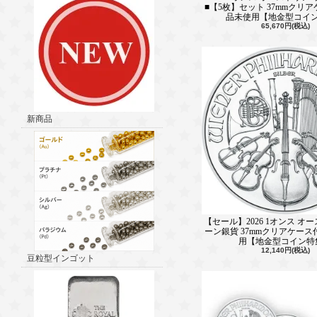
■【5枚】セット 37mmクリ
品未使用【地金型コイ
65,670円(税込)
新商品
【セール】2026 1オンス オ
ーン銀貨 37mmクリアケース
用【地金型コイン特
12,140円(税込)
豆粒型インゴット