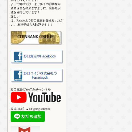
よって弊社では、より多くのお客様が
資産保全を出来ますように、業界最安
値を目指しています！
詳しい
は、Facebookで野口貴志を御検索くださ
い。 友達登録も大歓迎です！！
野口貴志のYouTubeチャンネル
公式LINE】→ID:@noguchicoin