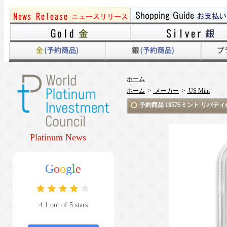
ホーム
ホーム
>
メーカー
>
US Mint
予約商品 1857Sミント リバテ
Platinum News
G
o
o
g
l
e
4.1 out of 5 stars