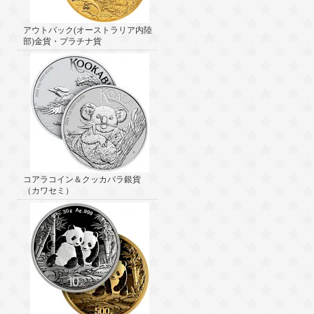
アウトバック(オーストラリア内陸
部)金貨・プラチナ貨
コアラコイン＆クッカバラ銀貨
（カワセミ）