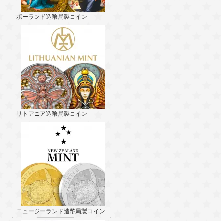
ポーランド造幣局製コイン
リトアニア造幣局製コイン
ニュージーランド造幣局製コイン