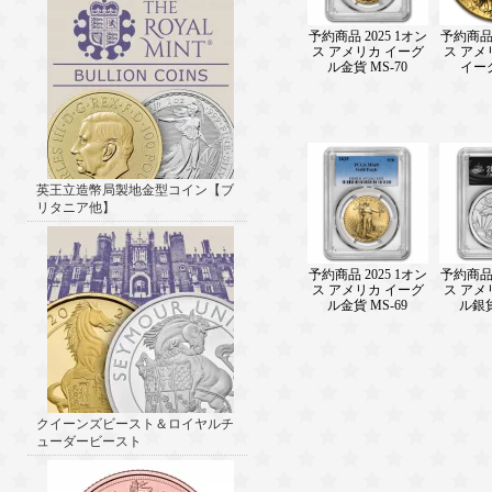
予約商品 2025 1オン
予約商品 
ス アメリカ イーグ
ス アメ
ル金貨 MS-70
イー
英王立造幣局製地金型コイン【ブ
リタニア他】
予約商品 2025 1オン
予約商品 
ス アメリカ イーグ
ス アメ
ル金貨 MS-69
ル銀貨
クイーンズビースト＆ロイヤルチ
ューダービースト