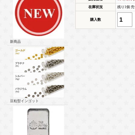
在庫状況
残り1個 売
購入数
新商品
豆粒型インゴット