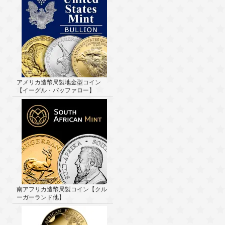
アメリカ造幣局製地金型コイン
【イーグル・バッファロー】
南アフリカ造幣局製コイン【クル
ーガーランド他】