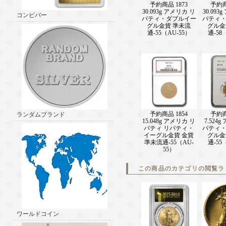
予約商品 1873
予約商
30.093g アメリカ リ
30.093
コンビバー
バティ・ダブルイー
バティ
グル金貨 準未流
グル金
通-55（AU-55）
通-58
予約商品 1854
予約商
ランダムブランド
15.048g アメリカ リ
7.524
バティ リバティ・
バティ
イーグル金貨 金貨
グル金
準未流通-55（AU-
通-55
55）
この商品のカテゴリの閲覧ラ
ワールドコイン