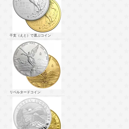
干支（えと）で選ぶコイン
リベルタードコイン