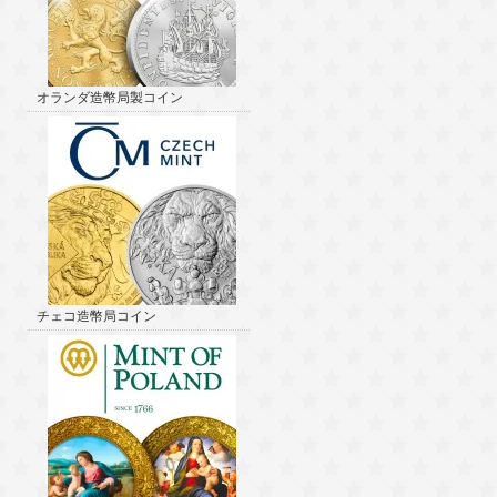
オランダ造幣局製コイン
チェコ造幣局コイン