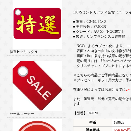
1857Sミント リバティ金貨（ハーフイ
■ 重量：0.2419オンス
■ 発行枚数：87,000枚
■ グレード：AU-55（NGC鑑定）
■ 製造：サンフランシスコ造幣局
NGCによるカプセル化により、コイ
表面：左向きの自由の女神像が13個の
特選▶クリック◀
裏面：胸に盾を持つ紋章の鷲が描
鷲の周りには「United States o
クリスチャン・ゴブレヒトによる
※こちらの商品はご予約商品となり
※プレゼント・ギフト用の方は、予
在庫状況によってはお届けまでに
2
また、製造元・卸元で完売の場合は
ます。
【型番】189629
セールコーナー
型番
189629
販売価格
654,425