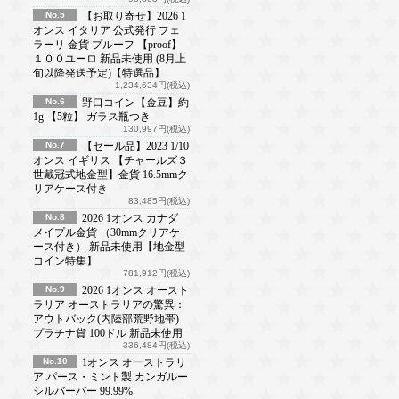
No.5
【お取り寄せ】2026 1
オンス イタリア 公式発行 フェ
ラーリ 金貨 プルーフ 【proof】
１００ユーロ 新品未使用 (8月上
旬以降発送予定)【特選品】
1,234,634円(税込)
No.6
野口コイン【金豆】約
1g 【5粒】 ガラス瓶つき
130,997円(税込)
No.7
【セール品】2023 1/10
オンス イギリス 【チャールズ３
世戴冠式地金型】金貨 16.5mmク
リアケース付き
83,485円(税込)
No.8
2026 1オンス カナダ
メイプル金貨 （30mmクリアケ
ース付き） 新品未使用【地金型
コイン特集】
781,912円(税込)
No.9
2026 1オンス オースト
ラリア オーストラリアの驚異：
アウトバック(内陸部荒野地帯)
プラチナ貨 100ドル 新品未使用
336,484円(税込)
No.10
1オンス オーストラリ
ア パース・ミント製 カンガルー
シルバーバー 99.99%