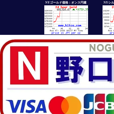
NYゴールド価格：オンス円建
NYシ