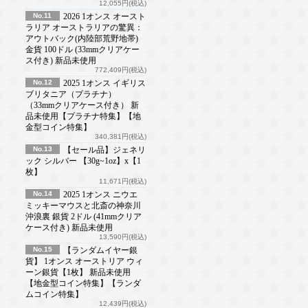
12,055円(税込)
No.11
2026 1オンス オースト
ラリア オーストラリアの驚異：
アウトバック(内陸部荒野地帯)
金貨 100ドル (33mmクリアケー
ス付き) 新品未使用
772,409円(税込)
No.12
2025 1オンス イギリス
ブリタニア（プラチナ）
（33mmクリアケース付き） 新
品未使用【プラチナ特集】【地
金型コイン特集】
340,381円(税込)
No.13
【セール品】ジェネリ
ック シルバー 【30g~1oz】x【1
枚】
11,671円(税込)
No.14
2025 1オンス ニウエ
ミッキーマウスと北斎の神奈川
沖浪裏 銀貨 2ドル (41mmクリア
ケース付き) 新品未使用
13,590円(税込)
No.15
【ランダムイヤー銀
貨】 1オンス オーストリア ウィ
ーン銀貨【1枚】 新品未使用
【地金型コイン特集】【ランダ
ムコイン特集】
12,439円(税込)