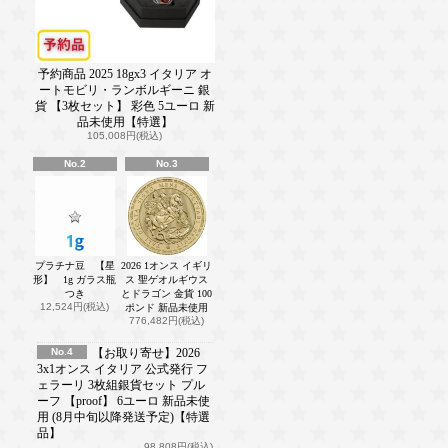
予約商品 2025 18gx3 イタリア オ
ートモビリ・ランボルギーニ 銀
貨 【3枚セット】 彩色 5ユーロ 新
品未使用【特選】
105,008円(税込)
No.2
No.3
プラチナ豆 【星
2026 1オンス イギリ
形】 1g ガラス瓶
ス 聖ゲオルギウス
つき
とドラゴン 金貨 100
12,524円(税込)
ポンド 新品未使用
776,482円(税込)
No.4
【お取り寄せ】2026
3x1オンス イタリア 公式発行 フ
ェラーリ 3枚組銀貨セット プル
ーフ 【proof】 6ユーロ 新品未使
用 (8月中旬以降発送予定)【特選
品】
98,808円(税込)