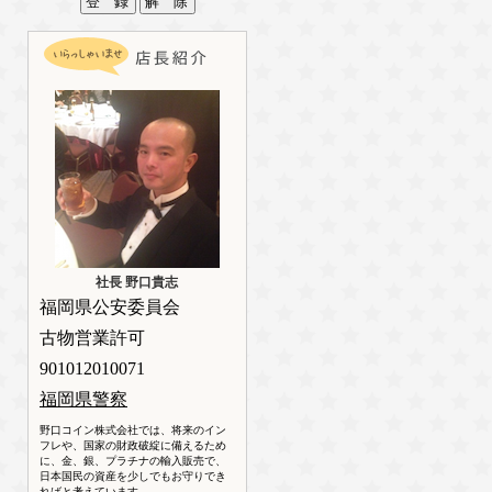
社長 野口貴志
福岡県公安委員会
古物営業許可
901012010071
福岡県警察
野口コイン株式会社では、将来のイン
フレや、国家の財政破綻に備えるため
に、金、銀、プラチナの輸入販売で、
日本国民の資産を少しでもお守りでき
ればと考えています。