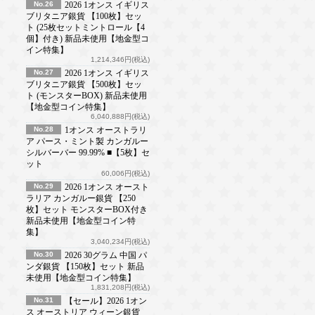
No.26
2026 1オンス イギリス
ブリタニア銀貨 【100枚】セッ
ト (25枚セットミントロール【4
個】付き) 新品未使用【地金型コ
イン特集】
1,214,346円(税込)
No.27
2026 1オンス イギリス
ブリタニア銀貨 【500枚】セッ
ト (モンスターBOX) 新品未使用
【地金型コイン特集】
6,040,888円(税込)
No.28
1オンス オーストラリ
ア パース・ミント製 カンガルー
シルバーバー 99.99% ■【5枚】セ
ット
60,006円(税込)
No.29
2026 1オンス オースト
ラリア カンガルー銀貨 【250
枚】セット モンスターBOX付き
新品未使用【地金型コイン特
集】
3,040,234円(税込)
No.30
2026 30グラム 中国 パ
ンダ銀貨 【150枚】セット 新品
未使用【地金型コイン特集】
1,831,208円(税込)
No.31
【セール】2026 1オン
ス オーストリア ウィーン銀貨