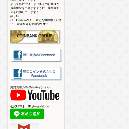
よって弊社では、より多くのお客様が
資産保全を出来ますように、業界最安
値を目指しています！
詳しい
は、Facebookで野口貴志を御検索くださ
い。 友達登録も大歓迎です！！
野口貴志のYouTubeチャンネル
公式LINE】→ID:@noguchicoin