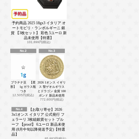
予約商品 2025 18gx3 イタリア オ
ートモビリ・ランボルギーニ 銀
貨 【3枚セット】 彩色 5ユーロ 新
品未使用【特選】
101,899円(税込)
No.2
No.3
プラチナ豆 【星
2026 1オンス イギリ
形】 1g ガラス瓶
ス 聖ゲオルギウス
つき
とドラゴン 金貨 100
12,505円(税込)
ポンド 新品未使用
772,600円(税込)
No.4
【お取り寄せ】2026
3x1オンス イタリア 公式発行 フ
ェラーリ 3枚組銀貨セット プル
ーフ 【proof】 6ユーロ 新品未使
用 (8月中旬以降発送予定)【特選
品】
95,883円(税込)