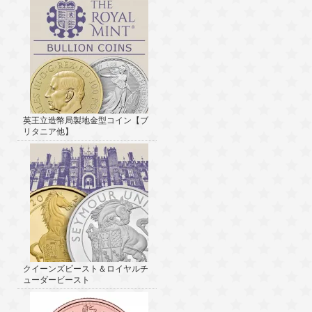
英王立造幣局製地金型コイン【ブ
リタニア他】
クイーンズビースト＆ロイヤルチ
ューダービースト