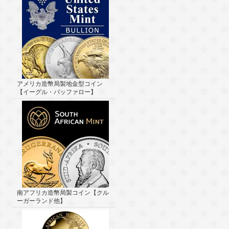
アメリカ造幣局製地金型コイン
【イーグル・バッファロー】
南アフリカ造幣局製コイン【クル
ーガーランド他】