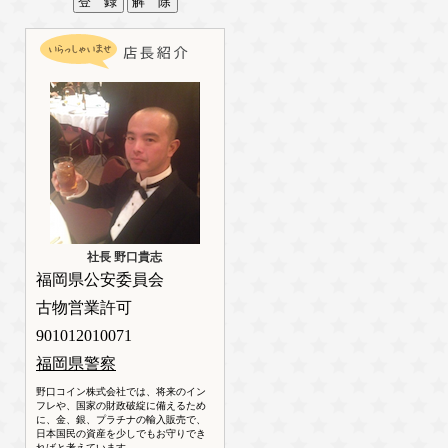
社長 野口貴志
福岡県公安委員会
古物営業許可
901012010071
福岡県警察
野口コイン株式会社では、将来のイン
フレや、国家の財政破綻に備えるため
に、金、銀、プラチナの輸入販売で、
日本国民の資産を少しでもお守りでき
ればと考えています。