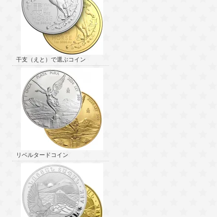
干支（えと）で選ぶコイン
リベルタードコイン