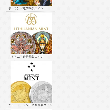
ポーランド造幣局製コイン
リトアニア造幣局製コイン
ニュージーランド造幣局製コイン