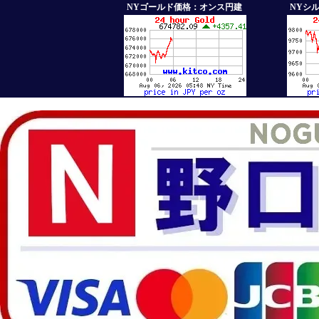
NYゴールド価格：オンス円建
NYシ