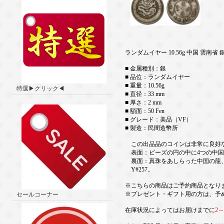
ランダムイヤー 10.56g 中国 雲南省
■ 金属種別：銀
■ 品位：ランダムイヤー
■ 重量：10.56g
特選▶クリック◀
■ 直径：33 mm
■ 厚さ：2 mm
■ 額面：50 Fen
■ グレード：美品（VF）
■ 製造：民間造幣所
この出品品のコインは非常に良好
表面：ビーズの円の中に4つの中国
裏面：真珠をあしらった中国の龍、
Y#257。
※こちらの商品はご予約商品となり
※プレゼント・ギフト用の方は、予
セールコーナー
在庫状況によってはお届けまでに
2