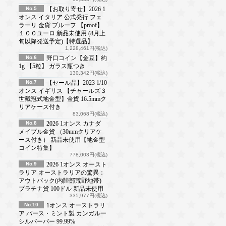
No.5
【お取り寄せ】2026 1
オンス イタリア 公式発行 フェ
ラーリ 金貨 プルーフ 【proof】
１００ユーロ 新品未使用 (8月上
旬以降発送予定)【特選品】
1,228,461円(税込)
No.6
野口コイン【金豆】約
1g 【5粒】 ガラス瓶つき
130,342円(税込)
No.7
【セール品】2023 1/10
オンス イギリス 【チャールズ３
世戴冠式地金型】金貨 16.5mmク
リアケース付き
83,068円(税込)
No.8
2026 1オンス カナダ
メイプル金貨 （30mmクリアケ
ース付き） 新品未使用【地金型
コイン特集】
778,003円(税込)
No.9
2026 1オンス オースト
ラリア オーストラリアの驚異：
アウトバック(内陸部荒野地帯)
プラチナ貨 100ドル 新品未使用
335,977円(税込)
No.10
1オンス オーストラリ
ア パース・ミント製 カンガルー
シルバーバー 99.99%