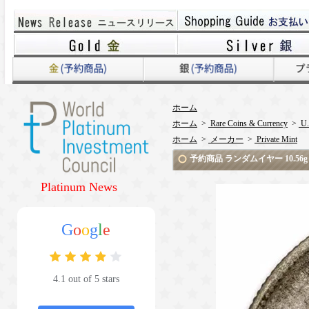
ホーム
ホーム
>
Rare Coins & Currency
>
U.
ホーム
>
メーカー
>
Private Mint
予約商品 ランダムイヤー 10.56
Platinum News
G
o
o
g
l
e
4.1 out of 5 stars