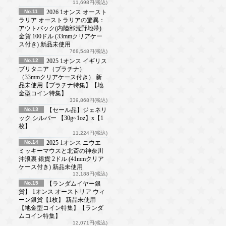
11,698円(税込)
No.11
2026 1オンス オースト
ラリア オーストラリアの驚異：
アウトバック(内陸部荒野地帯)
金貨 100ドル (33mmクリアケー
ス付き) 新品未使用
768,548円(税込)
No.12
2025 1オンス イギリス
ブリタニア（プラチナ）
（33mmクリアケース付き） 新
品未使用【プラチナ特集】【地
金型コイン特集】
339,868円(税込)
No.13
【セール品】ジェネリ
ック シルバー 【30g~1oz】x【1
枚】
11,224円(税込)
No.14
2025 1オンス ニウエ
ミッキーマウスと北斎の神奈川
沖浪裏 銀貨 2ドル (41mmクリア
ケース付き) 新品未使用
13,188円(税込)
No.15
【ランダムイヤー銀
貨】 1オンス オーストリア ウィ
ーン銀貨【1枚】 新品未使用
【地金型コイン特集】【ランダ
ムコイン特集】
12,071円(税込)