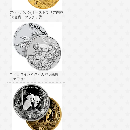
アウトバック(オーストラリア内陸
部)金貨・プラチナ貨
コアラコイン＆クッカバラ銀貨
（カワセミ）