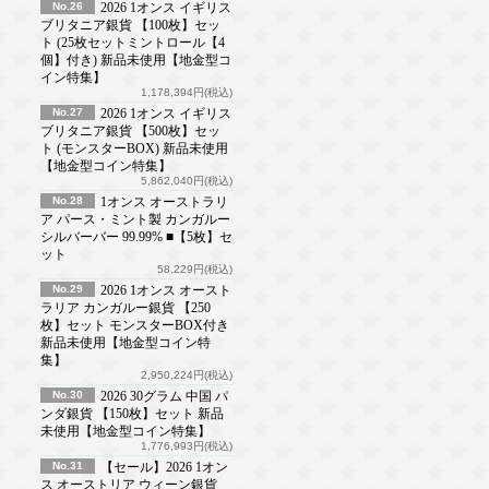
No.26
2026 1オンス イギリス
ブリタニア銀貨 【100枚】セッ
ト (25枚セットミントロール【4
個】付き) 新品未使用【地金型コ
イン特集】
1,178,394円(税込)
No.27
2026 1オンス イギリス
ブリタニア銀貨 【500枚】セッ
ト (モンスターBOX) 新品未使用
【地金型コイン特集】
5,862,040円(税込)
No.28
1オンス オーストラリ
ア パース・ミント製 カンガルー
シルバーバー 99.99% ■【5枚】セ
ット
58,229円(税込)
No.29
2026 1オンス オースト
ラリア カンガルー銀貨 【250
枚】セット モンスターBOX付き
新品未使用【地金型コイン特
集】
2,950,224円(税込)
No.30
2026 30グラム 中国 パ
ンダ銀貨 【150枚】セット 新品
未使用【地金型コイン特集】
1,776,993円(税込)
No.31
【セール】2026 1オン
ス オーストリア ウィーン銀貨