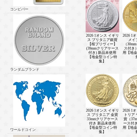
コンビバー
2026 1オンス イギリ
2026 
ス ブリタニア銀貨
メイ
【桜プリヴィー】
（30m
(39mmクリアケース
ス付き
付き) 新品未使用
用【地
【地金型コイン特
集】
ランダムブランド
2026 1オンス イギリ
2026 
ス ブリタニア 金貨
トリア
33mmクリアケース
貨（37
付き 新品未使用
ース付き
【地金型コイン特
用【地
ワールドコイン
集】