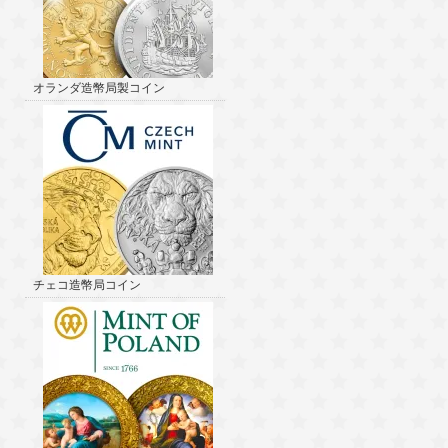
オランダ造幣局製コイン
チェコ造幣局コイン