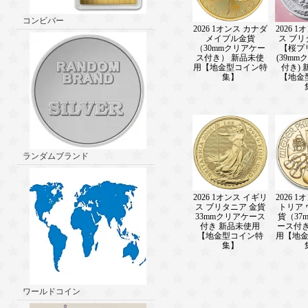
コンビバー
2026 1オンス カナダ
2026 
メイプル金貨
ス ブ
（30mmクリアケー
【桜プ
ス付き） 新品未使
(39m
用【地金型コイン特
付き)
集】
【地金
ランダムブランド
2026 1オンス イギリ
2026 
ス ブリタニア 金貨
トリア
33mmクリアケース
貨（37
付き 新品未使用
ース付き
【地金型コイン特
用【地
集】
ワールドコイン