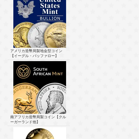
アメリカ造幣局製地金型コイン
【イーグル・バッファロー】
南アフリカ造幣局製コイン【クル
ーガーランド他】