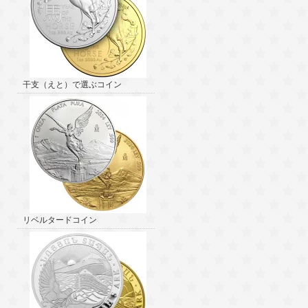
干支（えと）で選ぶコイン
リベルタードコイン