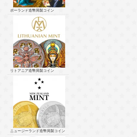
ポーランド造幣局製コイン
リトアニア造幣局製コイン
ニュージーランド造幣局製コイン