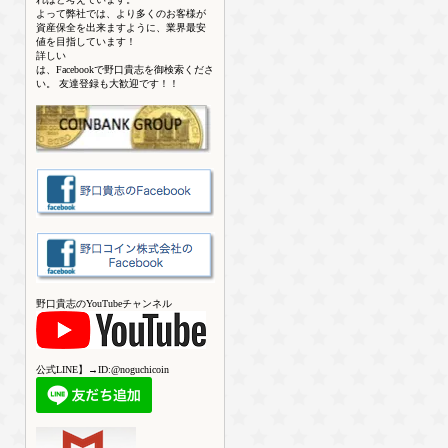
よって弊社では、より多くのお客様が
資産保全を出来ますように、業界最安
値を目指しています！
詳しい
は、Facebookで野口貴志を御検索くださ
い。 友達登録も大歓迎です！！
野口貴志のYouTubeチャンネル
公式LINE】→ID:@noguchicoin