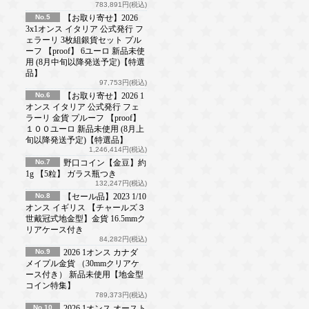
783,891円(税込)
No.5
【お取り寄せ】2026
3x1オンス イタリア 公式発行 フ
ェラーリ 3枚組銀貨セット プル
ーフ 【proof】 6ユーロ 新品未使
用 (8月中旬以降発送予定)【特選
品】
97,753円(税込)
No.6
【お取り寄せ】2026 1
オンス イタリア 公式発行 フェ
ラーリ 金貨 プルーフ 【proof】
１００ユーロ 新品未使用 (8月上
旬以降発送予定)【特選品】
1,246,414円(税込)
No.7
野口コイン【金豆】約
1g 【5粒】 ガラス瓶つき
132,247円(税込)
No.8
【セール品】2023 1/10
オンス イギリス 【チャールズ３
世戴冠式地金型】金貨 16.5mmク
リアケース付き
84,282円(税込)
No.9
2026 1オンス カナダ
メイプル金貨 （30mmクリアケ
ース付き） 新品未使用【地金型
コイン特集】
789,373円(税込)
No.10
2026 1オンス オースト