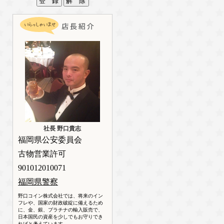
社長 野口貴志
福岡県公安委員会
古物営業許可
901012010071
福岡県警察
野口コイン株式会社では、将来のイン
フレや、国家の財政破綻に備えるため
に、金、銀、プラチナの輸入販売で、
日本国民の資産を少しでもお守りでき
ればと考えています。