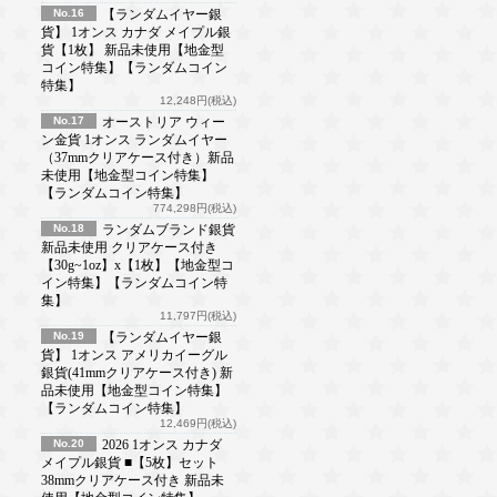
No.16
【ランダムイヤー銀
貨】 1オンス カナダ メイプル銀
貨【1枚】 新品未使用【地金型
コイン特集】【ランダムコイン
特集】
12,248円(税込)
No.17
オーストリア ウィー
ン金貨 1オンス ランダムイヤー
（37mmクリアケース付き）新品
未使用【地金型コイン特集】
【ランダムコイン特集】
774,298円(税込)
No.18
ランダムブランド銀貨
新品未使用 クリアケース付き
【30g~1oz】x【1枚】【地金型コ
イン特集】【ランダムコイン特
集】
11,797円(税込)
No.19
【ランダムイヤー銀
貨】 1オンス アメリカイーグル
銀貨(41mmクリアケース付き) 新
品未使用【地金型コイン特集】
【ランダムコイン特集】
12,469円(税込)
No.20
2026 1オンス カナダ
メイプル銀貨 ■【5枚】セット
38mmクリアケース付き 新品未