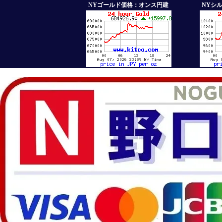
NYゴールド価格：オンス円建
NYシ