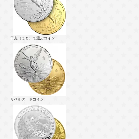
干支（えと）で選ぶコイン
リベルタードコイン