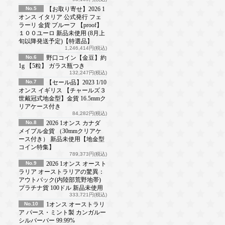
No.5
【お取り寄せ】2026 1
オンス イタリア 公式発行 フェ
ラーリ 金貨 プルーフ 【proof】
１００ユーロ 新品未使用 (8月上
旬以降発送予定)【特選品】
1,246,414円(税込)
No.6
野口コイン【金豆】約
1g 【5粒】 ガラス瓶つき
132,247円(税込)
No.7
【セール品】2023 1/10
オンス イギリス 【チャールズ３
世戴冠式地金型】金貨 16.5mmク
リアケース付き
84,282円(税込)
No.8
2026 1オンス カナダ
メイプル金貨 （30mmクリアケ
ース付き） 新品未使用【地金型
コイン特集】
789,373円(税込)
No.9
2026 1オンス オースト
ラリア オーストラリアの驚異：
アウトバック(内陸部荒野地帯)
プラチナ貨 100ドル 新品未使用
333,721円(税込)
No.10
1オンス オーストラリ
ア パース・ミント製 カンガルー
シルバーバー 99.99%