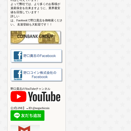
よって弊社では、より多くのお客様が
資産保全を出来ますように、業界最安
値を目指しています！
詳しい
は、Facebookで野口貴志を御検索くださ
い。 友達登録も大歓迎です！！
野口貴志のYouTubeチャンネル
公式LINE】→ID:@noguchicoin