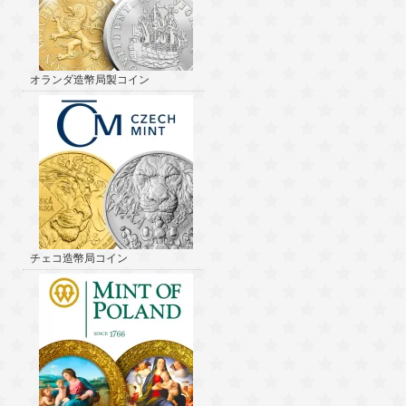
オランダ造幣局製コイン
チェコ造幣局コイン