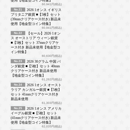
使用【地金型コイン特集】
60,941円(税込)
No.21
2026 1オンス イギリス
ブリタニア銀貨 ■【5枚】セット
(39mmクリアケース付き) 新品未
使用【地金型コイン特集】
60,941円(税込)
No.22
【セール】2026 1オン
ス オーストリア ウィーン銀貨
■【5枚】セット 37mmクリアケ
ース付き 新品未使用【地金型コ
イン特集】
60,630円(税込)
No.23
2026 30グラム 中国 パ
ンダ銀貨 ■【5枚】セット 40mm
クリアケース付き 新品未使用
【地金型コイン特集】
61,262円(税込)
No.24
2026 1オンス オースト
ラリア カンガルー銀貨 ■【5枚】
セット 41mmクリアケース付き
新品未使用
61,303円(税込)
No.25
2026 1オンス アメリカ
イーグル銀貨 ■【5枚】セット
(41mmクリアケース付き) 新品未
使用【地金型コイン特集】
62,035円(税込)