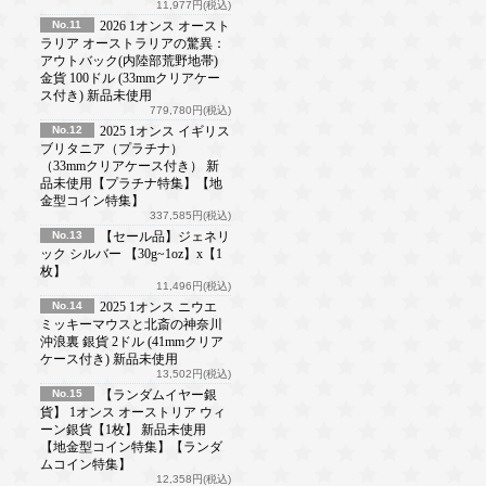
11,977円(税込)
No.11
2026 1オンス オースト
ラリア オーストラリアの驚異：
アウトバック(内陸部荒野地帯)
金貨 100ドル (33mmクリアケー
ス付き) 新品未使用
779,780円(税込)
No.12
2025 1オンス イギリス
ブリタニア（プラチナ）
（33mmクリアケース付き） 新
品未使用【プラチナ特集】【地
金型コイン特集】
337,585円(税込)
No.13
【セール品】ジェネリ
ック シルバー 【30g~1oz】x【1
枚】
11,496円(税込)
No.14
2025 1オンス ニウエ
ミッキーマウスと北斎の神奈川
沖浪裏 銀貨 2ドル (41mmクリア
ケース付き) 新品未使用
13,502円(税込)
No.15
【ランダムイヤー銀
貨】 1オンス オーストリア ウィ
ーン銀貨【1枚】 新品未使用
【地金型コイン特集】【ランダ
ムコイン特集】
12,358円(税込)