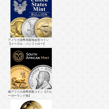
アメリカ造幣局製地金型コイン
【イーグル・バッファロー】
南アフリカ造幣局製コイン【クル
ーガーランド他】