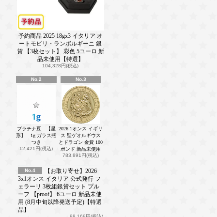
予約商品 2025 18gx3 イタリア オ
ートモビリ・ランボルギーニ 銀
貨 【3枚セット】 彩色 5ユーロ 新
品未使用【特選】
104,328円(税込)
No.2
No.3
プラチナ豆 【星
2026 1オンス イギリ
形】 1g ガラス瓶
ス 聖ゲオルギウス
つき
とドラゴン 金貨 100
12,421円(税込)
ポンド 新品未使用
783,891円(税込)
No.4
【お取り寄せ】2026
3x1オンス イタリア 公式発行 フ
ェラーリ 3枚組銀貨セット プル
ーフ 【proof】 6ユーロ 新品未使
用 (8月中旬以降発送予定)【特選
品】
98,169円(税込)