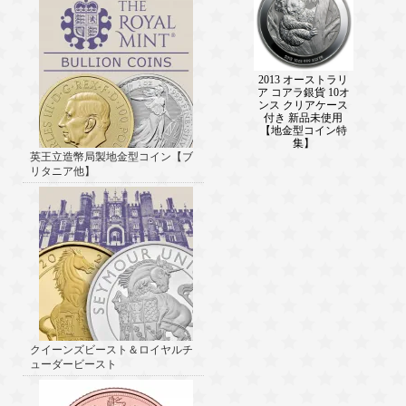
2013 オーストラリ
ア コアラ銀貨 10オ
ンス クリアケース
付き 新品未使用
【地金型コイン特
集】
英王立造幣局製地金型コイン【ブ
リタニア他】
クイーンズビースト＆ロイヤルチ
ューダービースト