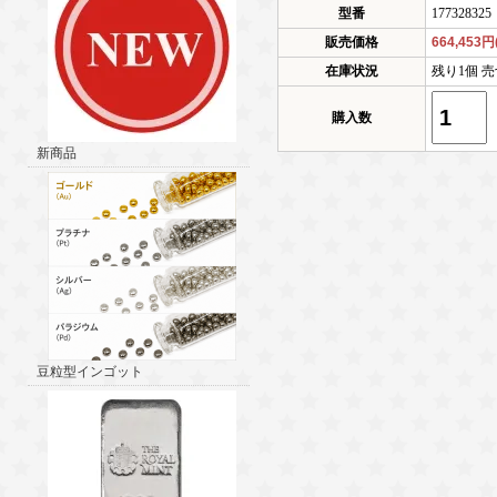
型番
177328325
販売価格
664,453
在庫状況
残り1個 売
購入数
新商品
豆粒型インゴット