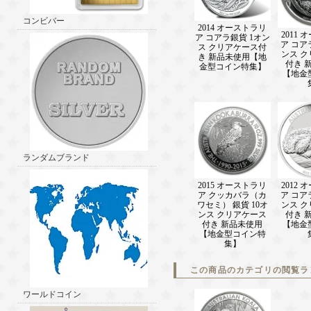
コンビバー
2014 オーストラリ
2011
ア コアラ銀貨 1オン
ア コア
ス クリアケース付
ンス 
き 新品未使用【地
付き 
金型コイン特集】
【地金
ランダムブランド
2015 オーストラリ
2012
ア クッカバラ（カ
ア コア
ワセミ） 銀貨 10オ
ンス 
ンス クリアケース
付き 
付き 新品未使用
【地金
【地金型コイン特
集】
この商品のカテゴリの閲覧ラ
ワールドコイン