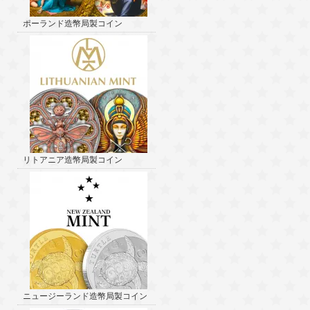
ポーランド造幣局製コイン
リトアニア造幣局製コイン
ニュージーランド造幣局製コイン