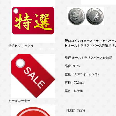
野口コインはオーストラリア・パー
▶オーストラリア・パース造幣局リ
特選▶クリック◀
発行 オーストラリアパース造幣局
品位 99.9%
重量 311.347g (10オンス)
直径 75.6mm
厚さ 8.7mm
セールコーナー
【型番】71396