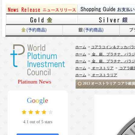
ホーム
>
コアラコイン＆クッカバラ
ホーム
>
金、銀、プラチナ、パラジ
ホーム
>
金、銀、プラチナ、パラジ
ホーム
>
オーストリア
>
コアラ銀
ホーム
>
オーストラリア
Platinum News
2013 オーストラリア コアラ
G
o
o
g
l
e
4.1 out of 5 stars