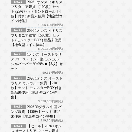
No.26
2026 1オンス イギリス
ブリタニア銀貨 【100枚】セッ
ト (25枚セットミントロール【4
個】付き) 新品未使用【地金型コ
イン特集】
1,206,490円(税込)
No.27
2026 1オンス イギリス
ブリタニア銀貨 【500枚】セッ
ト (モンスターBOX) 新品未使用
【地金型コイン特集】
6,001,806円(税込)
No.28
1オンス オーストラリ
ア パース・ミント製 カンガルー
シルバーバー 99.99% ■【5枚】セ
ット
59,617円(税込)
No.29
2026 1オンス オースト
ラリア カンガルー銀貨 【250
枚】セット モンスターBOX付き
新品未使用【地金型コイン特
集】
3,020,565円(税込)
No.30
2026 30グラム 中国 パ
ンダ銀貨 【150枚】セット 新品
未使用【地金型コイン特集】
1,819,361円(税込)
No.31
【セール】2026 1オン
ス オーストリア ウィーン銀貨