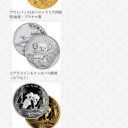
アウトバック(オーストラリア内陸
部)金貨・プラチナ貨
コアラコイン＆クッカバラ銀貨
（カワセミ）