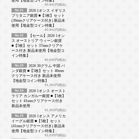
使用【地金型コイン特集】
60,941円(税込)
No.21
2026 1オンス イギリス
ブリタニア銀貨 ■【5枚】セット
(39mmクリアケース付き) 新品未
使用【地金型コイン特集】
60,941円(税込)
No.22
【セール】2026 1オン
ス オーストリア ウィーン銀貨
■【5枚】セット 37mmクリアケ
ース付き 新品未使用【地金型コ
イン特集】
60,630円(税込)
No.23
2026 30グラム 中国 パ
ンダ銀貨 ■【5枚】セット 40mm
クリアケース付き 新品未使用
【地金型コイン特集】
61,262円(税込)
No.24
2026 1オンス オースト
ラリア カンガルー銀貨 ■【5枚】
セット 41mmクリアケース付き
新品未使用
61,303円(税込)
No.25
2026 1オンス アメリカ
イーグル銀貨 ■【5枚】セット
(41mmクリアケース付き) 新品未
使用【地金型コイン特集】
62,035円(税込)