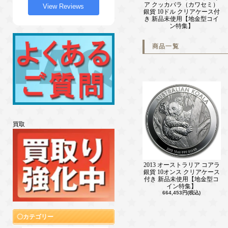
ア クッカバラ（カワセミ）
View Reviews
銀貨 10ドル クリアケース付
き 新品未使用【地金型コイ
ン特集】
商品一覧
買取
2013 オーストラリア コアラ
銀貨 10オンス クリアケース
付き 新品未使用【地金型コ
イン特集】
664,453円(税込)
カテゴリー