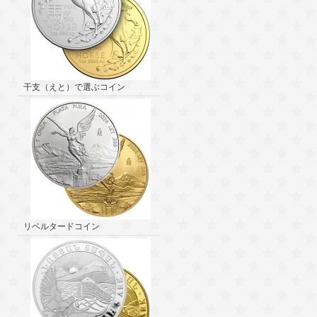
干支（えと）で選ぶコイン
リベルタードコイン