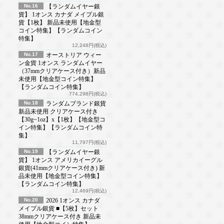
No.16
【ランダムイヤー銀
貨】 1オンス カナダ メイプル銀
貨【1枚】 新品未使用【地金型
コイン特集】【ランダムコイン
特集】
12,248円(税込)
No.17
オーストリア ウィー
ン金貨 1オンス ランダムイヤー
（37mmクリアケース付き）新品
未使用【地金型コイン特集】
【ランダムコイン特集】
774,298円(税込)
No.18
ランダムブランド銀貨
新品未使用 クリアケース付き
【30g~1oz】x【1枚】【地金型コ
イン特集】【ランダムコイン特
集】
11,797円(税込)
No.19
【ランダムイヤー銀
貨】 1オンス アメリカイーグル
銀貨(41mmクリアケース付き) 新
品未使用【地金型コイン特集】
【ランダムコイン特集】
12,469円(税込)
No.20
2026 1オンス カナダ
メイプル銀貨 ■【5枚】セット
38mmクリアケース付き 新品未