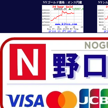
NYゴールド価格：オンス円建
NYシ