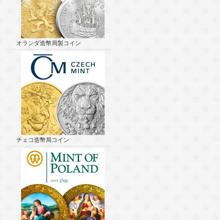
オランダ造幣局製コイン
チェコ造幣局コイン