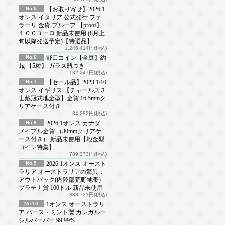
No.5
【お取り寄せ】2026 1
オンス イタリア 公式発行 フェ
ラーリ 金貨 プルーフ 【proof】
１００ユーロ 新品未使用 (8月上
旬以降発送予定)【特選品】
1,246,414円(税込)
No.6
野口コイン【金豆】約
1g 【5粒】 ガラス瓶つき
132,247円(税込)
No.7
【セール品】2023 1/10
オンス イギリス 【チャールズ３
世戴冠式地金型】金貨 16.5mmク
リアケース付き
84,282円(税込)
No.8
2026 1オンス カナダ
メイプル金貨 （30mmクリアケ
ース付き） 新品未使用【地金型
コイン特集】
789,373円(税込)
No.9
2026 1オンス オースト
ラリア オーストラリアの驚異：
アウトバック(内陸部荒野地帯)
プラチナ貨 100ドル 新品未使用
333,721円(税込)
No.10
1オンス オーストラリ
ア パース・ミント製 カンガルー
シルバーバー 99.99%