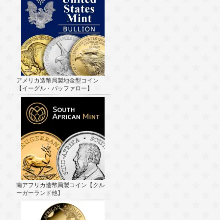
アメリカ造幣局製地金型コイン
【イーグル・バッファロー】
南アフリカ造幣局製コイン【クル
ーガーランド他】