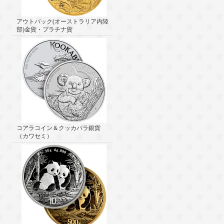
アウトバック(オーストラリア内陸
部)金貨・プラチナ貨
コアラコイン＆クッカバラ銀貨
（カワセミ）