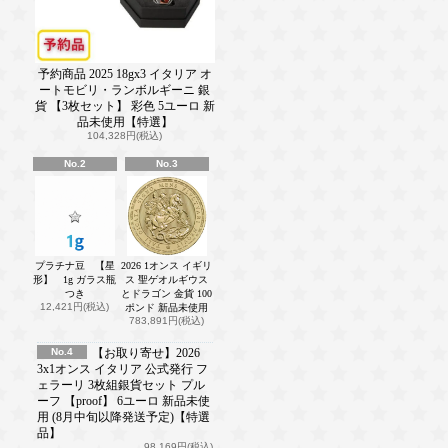
予約商品 2025 18gx3 イタリア オ
ートモビリ・ランボルギーニ 銀
貨 【3枚セット】 彩色 5ユーロ 新
品未使用【特選】
104,328円(税込)
No.2
No.3
プラチナ豆 【星
2026 1オンス イギリ
形】 1g ガラス瓶
ス 聖ゲオルギウス
つき
とドラゴン 金貨 100
12,421円(税込)
ポンド 新品未使用
783,891円(税込)
No.4
【お取り寄せ】2026
3x1オンス イタリア 公式発行 フ
ェラーリ 3枚組銀貨セット プル
ーフ 【proof】 6ユーロ 新品未使
用 (8月中旬以降発送予定)【特選
品】
98,169円(税込)