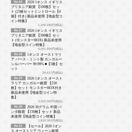
No.26
2026 1オンス イギリス
ブリタニア銀貨 【100枚】セッ
ト (25枚セットミントロール【4
個】付き) 新品未使用【地金型コ
イン特集】
1,206,490円(税込)
No.27
2026 1オンス イギリス
ブリタニア銀貨 【500枚】セッ
ト (モンスターBOX) 新品未使用
【地金型コイン特集】
6,001,806円(税込)
No.28
1オンス オーストラリ
ア パース・ミント製 カンガルー
シルバーバー 99.99% ■【5枚】セ
ット
59,617円(税込)
No.29
2026 1オンス オースト
ラリア カンガルー銀貨 【250
枚】セット モンスターBOX付き
新品未使用【地金型コイン特
集】
3,020,565円(税込)
No.30
2026 30グラム 中国 パ
ンダ銀貨 【150枚】セット 新品
未使用【地金型コイン特集】
1,819,361円(税込)
No.31
【セール】2026 1オン
ス オーストリア ウィーン銀貨