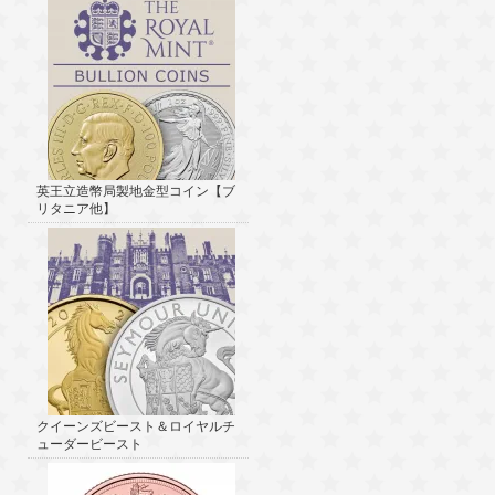
英王立造幣局製地金型コイン【ブ
リタニア他】
クイーンズビースト＆ロイヤルチ
ューダービースト