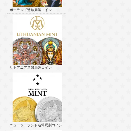
ポーランド造幣局製コイン
リトアニア造幣局製コイン
ニュージーランド造幣局製コイン