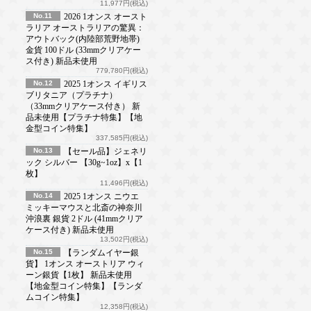
11,977円(税込)
No.11
2026 1オンス オースト
ラリア オーストラリアの驚異：
アウトバック(内陸部荒野地帯)
金貨 100ドル (33mmクリアケー
ス付き) 新品未使用
779,780円(税込)
No.12
2025 1オンス イギリス
ブリタニア（プラチナ）
（33mmクリアケース付き） 新
品未使用【プラチナ特集】【地
金型コイン特集】
337,585円(税込)
No.13
【セール品】ジェネリ
ック シルバー 【30g~1oz】x【1
枚】
11,496円(税込)
No.14
2025 1オンス ニウエ
ミッキーマウスと北斎の神奈川
沖浪裏 銀貨 2ドル (41mmクリア
ケース付き) 新品未使用
13,502円(税込)
No.15
【ランダムイヤー銀
貨】 1オンス オーストリア ウィ
ーン銀貨【1枚】 新品未使用
【地金型コイン特集】【ランダ
ムコイン特集】
12,358円(税込)