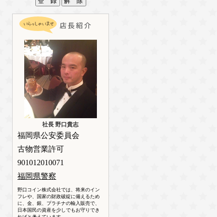
社長 野口貴志
福岡県公安委員会
古物営業許可
901012010071
福岡県警察
野口コイン株式会社では、将来のイン
フレや、国家の財政破綻に備えるため
に、金、銀、プラチナの輸入販売で、
日本国民の資産を少しでもお守りでき
ればと考えています。