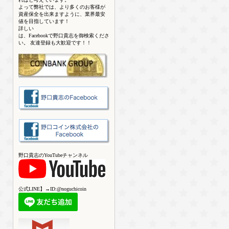
よって弊社では、より多くのお客様が
資産保全を出来ますように、業界最安
値を目指しています！
詳しい
は、Facebookで野口貴志を御検索くださ
い。 友達登録も大歓迎です！！
野口貴志のYouTubeチャンネル
公式LINE】→ID:@noguchicoin